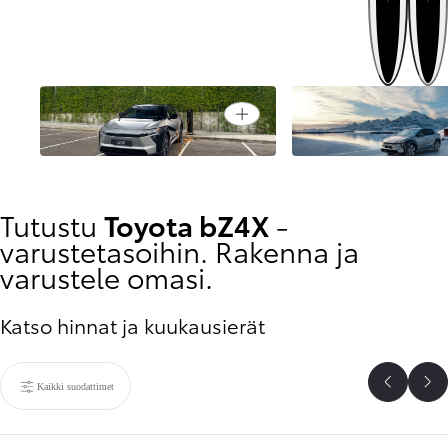
Edellinen
Open card
Nopeampi lataus
Akun esilämmitys
Tutustu
Toyota bZ4X
-
varustetasoihin. Rakenna ja
varustele omasi.
Katso hinnat ja kuukausierät
Kaikki suodattimet
Edelline
Se