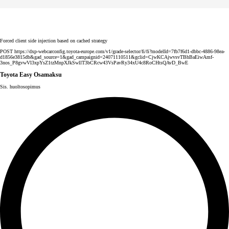
Forced client side injection based on cached strategy
POST https://dxp-webcarconfig.toyota-europe.com/v1/grade-selector/fi/fi?modelId=7fb7f6d1-dbbc-4886-98ea-
d1856e3815db&gad_source=1&gad_campaignid=24071110511&gclid=CjwKCAjwvsvTBhBaEiwAmf-
3nos_P8gvwVl3xpYsZ1tzMnpXJkSwllT3bCRcw43VsPavRy34xU4c8RoCHtsQAvD_BwE
Toyota Easy Osamaksu
Sis. huoltosopimus