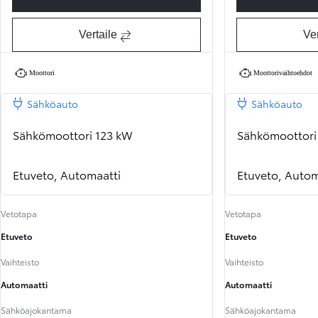
Vertaile
Ver
Moottori
Moottorivaihtoehdot
Sähköauto
Sähköauto
Sähkömoottori 123 kW
Sähkömoottori
Etuveto, Automaatti
Etuveto, Autom
Vetotapa
Vetotapa
Etuveto
Etuveto
Vaihteisto
Vaihteisto
Automaatti
Automaatti
Sähköajokantama
Sähköajokantama