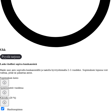
€/kk
Pyydä tarjous
Laske itsellesi sopiva kuukausierä
Hanki uusi auto sopivalla kuukausierällä ja taatulla hyvityshinnalla 2–5 vuodeksi. Sopimuksen lopussa voit
vaihtaa, pitää tai palauttaa auton.
Sopimuksen kesto
Ajokilometrit vuodessa
Käsiraha
(20 %)
Huoltosopimus