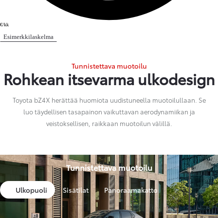
€/kk
Esimerkkilaskelma
Tunnistettava muotoilu
Rohkean itsevarma ulkodesign
Toyota bZ4X herättää huomiota uudistuneella muotoilullaan. Se
luo täydellisen tasapainon vaikuttavan aerodynamiikan ja
veistoksellisen, raikkaan muotoilun välillä.
Tunnistettava muotoilu
Ulkopuoli
Sisätilat
Panoraamakatto