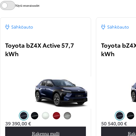
Näytä eroavaisuudet
Sähköauto
Sähköauto
Toyota bZ4X Active 57,7
Toyota bZ4X
kWh
kWh
Dark Blue (8X8)
Attitude Black (218)
Platinum White Pearl (089)
Emotional Red (3U5)
Precious Metal (1L5)
Dark Blue (8
Atti
39 390,00 €
50 540,00 €
Rakenna malli
Rak
Toyota bZ4X Active 57,7 kWh