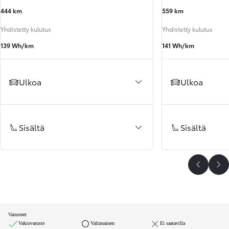
444 km
559 km
Yhdistetty kulutus
Yhdistetty kulutus
139 Wh/km
141 Wh/km
Ulkoa
Ulkoa
Sisältä
Sisältä
Edelline
Se
Varusteet
Vakiovaruste
Valinnainen
Ei saatavilla