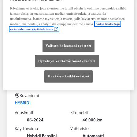
Käytämme evästeitä, jotta sivustomme toimii oikein ja voimme personoida sisältöä
ja mainoksia, tarjota sosiaalisen median ominaisuuksia ja analysoida
tietoliikennettä. Jaamme myös tietoja tavasta, jolla käytät sivustoamme sosiaalisen
median, mainonta- ja analytiikkakumppaneidemme kanssa.
Katso lisätietoja
evästeidemme käyttöehdoista
Valitsen haluamani evästeet
Hyväksyn välttämättömät evästeet
Toyota C-HR
Hyväksyn kaikki evästeet
1,8 Hybrid Active Plus / TAV 12kk veloituksetta / CarPlay / Kahde
Rovaniemi
HYBRIDI
Vuosimalli
Kilometrit
06-2024
46 000 km
Käyttövoima
Vaihteisto
Hybridi Bensiini
Automaatti