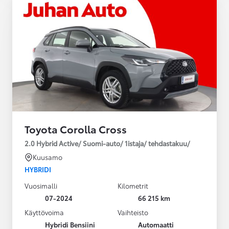
Toyota Corolla Cross
2.0 Hybrid Active/ Suomi-auto/ 1istaja/ tehdastakuu/
Kuusamo
HYBRIDI
Vuosimalli
Kilometrit
07-2024
66 215 km
Käyttövoima
Vaihteisto
Hybridi Bensiini
Automaatti