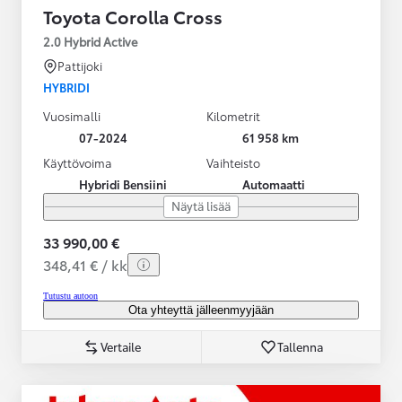
Toyota Corolla Cross
2.0 Hybrid Active
Pattijoki
HYBRIDI
Vuosimalli
Kilometrit
07-2024
61 958 km
Käyttövoima
Vaihteisto
Hybridi Bensiini
Automaatti
Näytä lisää
33 990,00 €
348,41 € / kk
Tutustu autoon
Ota yhteyttä jälleenmyyjään
Vertaile
Tallenna