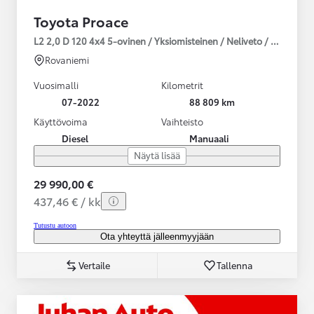
Toyota Proace
L2 2,0 D 120 4x4 5-ovinen / Yksiomisteinen / Neliveto / ALV-Väh
Rovaniemi
Vuosimalli
Kilometrit
07-2022
88 809 km
Käyttövoima
Vaihteisto
Diesel
Manuaali
Näytä lisää
29 990,00 €
437,46 € / kk
Tutustu autoon
Ota yhteyttä jälleenmyyjään
Vertaile
Tallenna