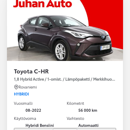
Toyota C-HR
1,8 Hybrid Active / 1-omist. / Lämpöpaketti / Merkkihuollettu!
Rovaniemi
HYBRIDI
Vuosimalli
Kilometrit
08-2022
56 000 km
Käyttövoima
Vaihteisto
Hybridi Bensiini
Automaatti