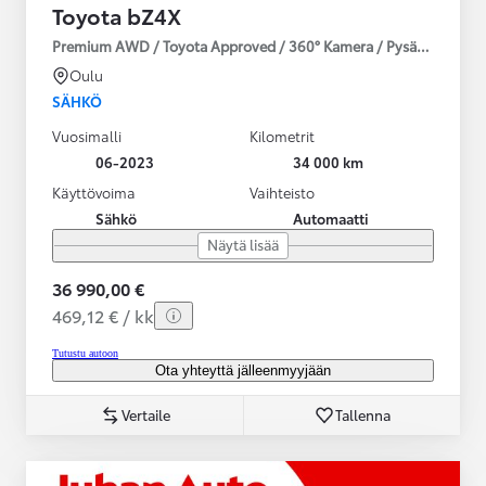
Toyota bZ4X
Premium AWD / Toyota Approved / 360° Kamera / Pysäköintiavusti
Oulu
SÄHKÖ
Vuosimalli
Kilometrit
06-2023
34 000 km
Käyttövoima
Vaihteisto
Sähkö
Automaatti
Näytä lisää
36 990,00 €
469,12 € / kk
Tutustu autoon
Ota yhteyttä jälleenmyyjään
Vertaile
Tallenna