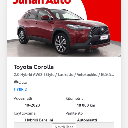
Toyota Corolla
2.0 Hybrid AWD-i Style / Lasikatto / Vetokoukku / Etäkäynnistys!
Oulu
HYBRIDI
Vuosimalli
Kilometrit
10-2023
18 000 km
Käyttövoima
Vaihteisto
Hybridi Bensiini
Automaatti
Näytä lisää