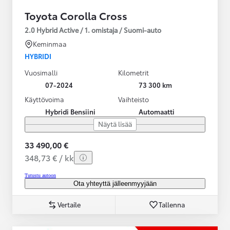
Toyota Corolla Cross
2.0 Hybrid Active / 1. omistaja / Suomi-auto
Keminmaa
HYBRIDI
Vuosimalli
Kilometrit
07-2024
73 300 km
Käyttövoima
Vaihteisto
Hybridi Bensiini
Automaatti
Näytä lisää
33 490,00 €
348,73 € / kk
Tutustu autoon
Ota yhteyttä jälleenmyyjään
Vertaile
Tallenna