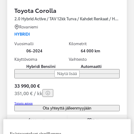
Toyota Corolla
2.0 Hybrid Active / TAV 12kk Turva / Kahdet Renkaat / Huoltokirja
Rovaniemi
HYBRIDI
Vuosimalli
Kilometrit
06-2024
64 000 km
Käyttövoima
Vaihteisto
Hybridi Bensiini
Automaatti
Näytä lisää
33 990,00 €
351,00 € / kk
Tutustu autoon
Ota yhteyttä jälleenmyyjään
Vertaile
Tallenna
Evästeasetukset sivuillamme