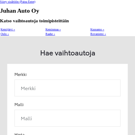
Siirry sisältöön
(Paina Enter)
Juhan Auto Oy
Katso vaihtoautoja toimipisteittäin
Kemijärvi »
Keminmaa »
Kuusamo »
Oulu »
Raahe »
Rovaniemi »
Hae vaihtoautoja
Merkki
Merkki
Malli
Malli
Hinta