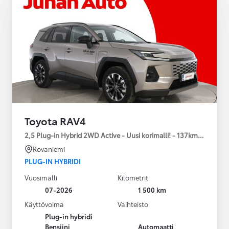
Toyota RAV4
2,5 Plug-in Hybrid 2WD Active - Uusi korimalli! - 137km EV-range 
Rovaniemi
PLUG-IN HYBRIDI
Vuosimalli
Kilometrit
07-2026
1 500 km
Käyttövoima
Vaihteisto
Plug-in hybridi
Bensiini
Automaatti