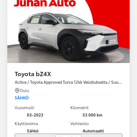
Toyota bZ4X
Active / Toyota Approved Turva 12kk Veloituksetta / Suomiauto / 
Oulu
SÄHKÖ
Vuosimalli
Kilometrit
03-2023
53 000 km
Käyttövoima
Vaihteisto
Sähkö
Automaatti