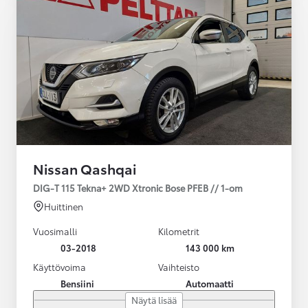
Nissan Qashqai
DIG-T 115 Tekna+ 2WD Xtronic Bose PFEB // 1-om
Huittinen
Vuosimalli
Kilometrit
03-2018
143 000 km
Käyttövoima
Vaihteisto
Bensiini
Automaatti
Näytä lisää