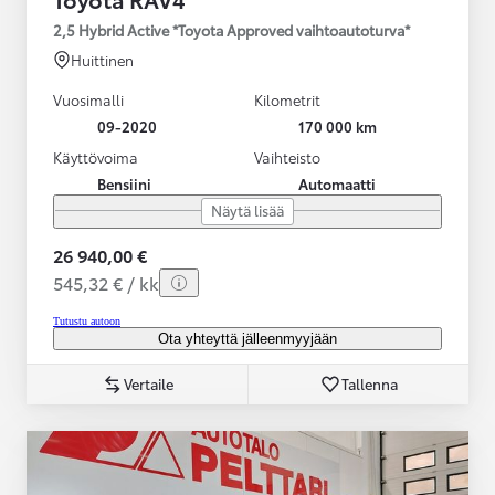
2,5 Hybrid Active *Toyota Approved vaihtoautoturva*
Huittinen
Vuosimalli
Kilometrit
09-2020
170 000 km
Käyttövoima
Vaihteisto
Bensiini
Automaatti
Näytä lisää
26 940,00 €
545,32 € / kk
Tutustu autoon
Ota yhteyttä jälleenmyyjään
Vertaile
Tallenna