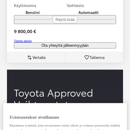
Käyttövoima
Vaihteisto
Bensiini
Automaatti
Näytä lisää
9 800,00 €
Tutustu autoon
Ota yhteyttä jälleenmyyjään
Vertaile
Tallenna
Toyota Approved
Vaihtoautot
Evästeasetukset sivuillamme
Kaikki Toyota-vaihtoautot (alle 10 vuotta ja
Käytämme evästeitä, jotta sivustomme toimii oikein ja voimme personoida sisältöä
enintään 185 000 km)