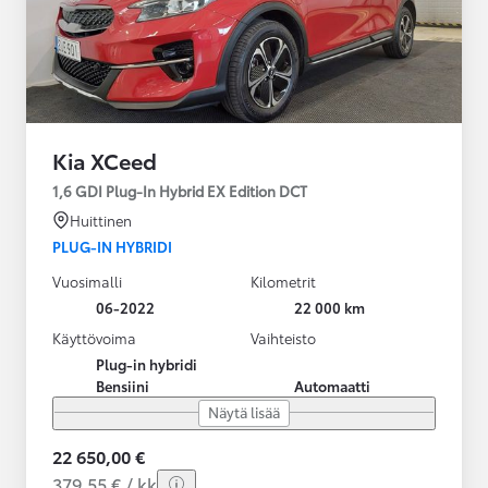
Kia XCeed
1,6 GDI Plug-In Hybrid EX Edition DCT
Huittinen
PLUG-IN HYBRIDI
Vuosimalli
Kilometrit
06-2022
22 000 km
Käyttövoima
Vaihteisto
Plug-in hybridi
Bensiini
Automaatti
Näytä lisää
22 650,00 €
379,55 € / kk