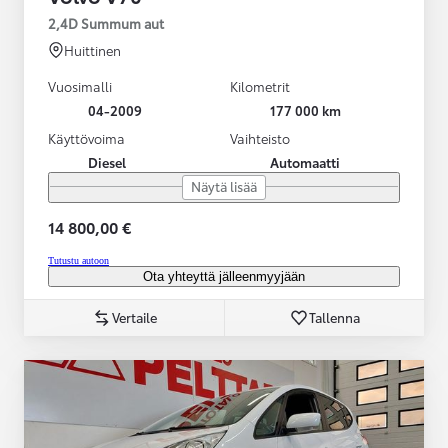
2,4D Summum aut
Huittinen
Vuosimalli
Kilometrit
04-2009
177 000 km
Käyttövoima
Vaihteisto
Diesel
Automaatti
Näytä lisää
14 800,00 €
Tutustu autoon
Ota yhteyttä jälleenmyyjään
Vertaile
Tallenna