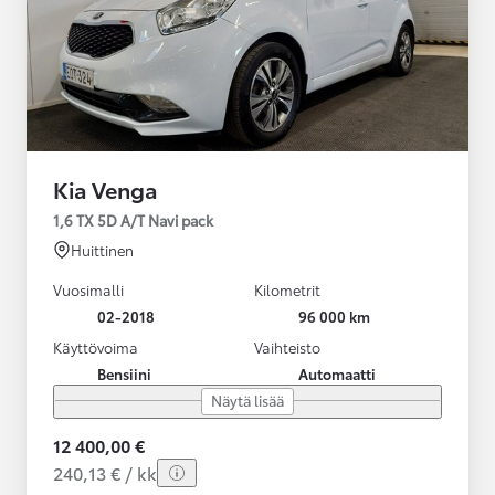
Kia Venga
1,6 TX 5D A/T Navi pack
Huittinen
Vuosimalli
Kilometrit
02-2018
96 000 km
Käyttövoima
Vaihteisto
Bensiini
Automaatti
Näytä lisää
12 400,00 €
240,13 € / kk