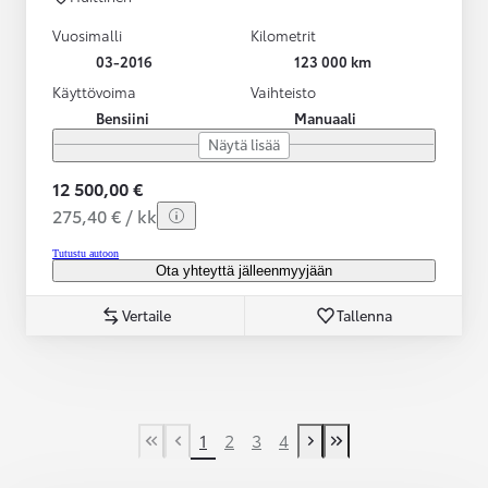
Vuosimalli
Kilometrit
03-2016
123 000 km
Käyttövoima
Vaihteisto
Bensiini
Manuaali
Näytä lisää
12 500,00 €
275,40 € / kk
Tutustu autoon
Ota yhteyttä jälleenmyyjään
Vertaile
Tallenna
1
2
3
4
First Page
Previous page
Next page
Last Page