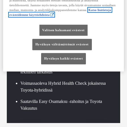
ja mainoksia, tarjota sosiaalisen median ominaisuuksia ja analysoida
tietoliikennettä. Jaamme myös tietoja tavasta, jolla käytät sivustoamme sosiaalisen
12 kuukauden veloitukseton Turva
median, mainonta- ja analytiikkakumppaneidemme kanssa.
Katso lisätietoja
evästeidemme käyttöehdoista
Mahdollisuus jatkaa turvaa määräaikaishuoltoja
suorittamalla jopa 10 vuoden ikään tai yli 200 000
Valitsen haluamani evästeet
kilometriin saakka
Hyväksyn välttämättömät evästeet
Valitse huoltosopimus ja huolehdit Turvan
jatkumisesta
Hyväksyn kaikki evästeet
Toyota-standardien mukaan toteutettu vaihtoauton
tekninen tarkastus
Voimassaoleva Hybrid Health Check jokaisessa
Toyota-hybridissä
Saatavilla Easy Osamaksu -rahoitus ja Toyota
Vakuutus