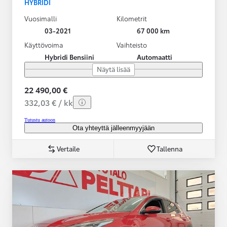
HYBRIDI
Vuosimalli
Kilometrit
03-2021
67 000 km
Käyttövoima
Vaihteisto
Hybridi Bensiini
Automaatti
Näytä lisää
22 490,00 €
332,03 € / kk
Tutustu autoon
Ota yhteyttä jälleenmyyjään
Vertaile
Tallenna