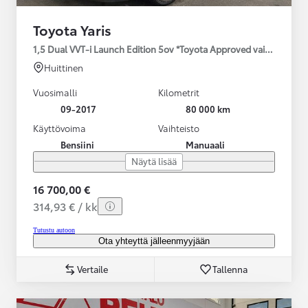
Toyota Yaris
1,5 Dual VVT-i Launch Edition 5ov *Toyota Approved vaihtoautotu
Huittinen
Vuosimalli
Kilometrit
09-2017
80 000 km
Käyttövoima
Vaihteisto
Bensiini
Manuaali
Näytä lisää
16 700,00 €
314,93 € / kk
Tutustu autoon
Ota yhteyttä jälleenmyyjään
Vertaile
Tallenna