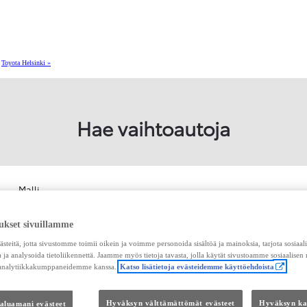
Toyota Helsinki »
Hae vaihtoautoja
Malli
Malli
ukset sivuillamme
teitä, jotta sivustomme toimii oikein ja voimme personoida sisältöä ja mainoksia, tarjota sosiaa
 ja analysoida tietoliikennettä. Jaamme myös tietoja tavasta, jolla käytät sivustoamme sosiaalisen
 analytiikkakumppaneidemme kanssa.
Katso lisätietoja evästeidemme käyttöehdoista
33
osumaa
haluamani evästeet
Hyväksyn välttämättömät evästeet
Hyväksyn kai