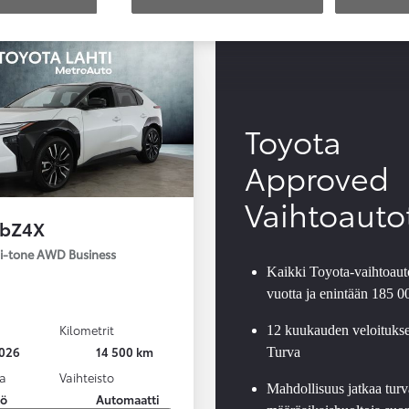
Toyota
Approved
Vaihtoauto
 bZ4X
Bi-tone AWD Business
Kaikki Toyota-vaihtoauto
vuotta ja enintään 185 
Kilometrit
12 kuukauden veloituks
026
14 500 km
Turva
a
Vaihteisto
Mahdollisuus jatkaa turv
kö
Automaatti