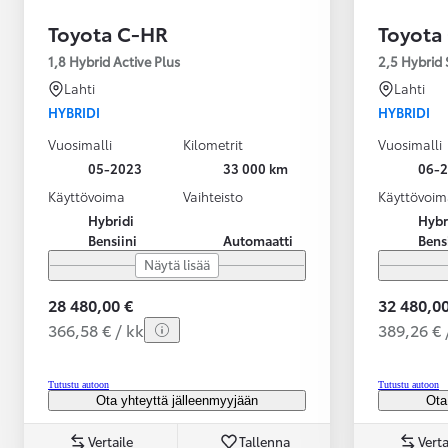
Toyota C-HR
Toyota
1,8 Hybrid Active Plus
2,5 Hybrid 
Lahti
Lahti
HYBRIDI
HYBRIDI
Vuosimalli
Kilometrit
Vuosimalli
05-2023
33 000 km
06-
Käyttövoima
Vaihteisto
Käyttövoim
Hybridi
Hybr
Bensiini
Automaatti
Bens
Näytä lisää
28 480,00 €
32 480,00
366,58 € / kk
389,26 € 
Tutustu autoon
Tutustu autoon
Ota yhteyttä jälleenmyyjään
Ota
Vertaile
Tallenna
Verta