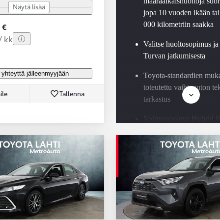
määräaikaishuoltoja suor
Näytä lisää
jopa 10 vuoden ikään tai
000 kilometriin saakka
 €
/ kk
Valitse huoltosopimus ja
Turvan jatkumisesta
 yhteyttä jälleenmyyjään
Toyota-standardien muk
toteutettu vaihtoauton t
ile
Tallenna
tarkastus
Voimassaoleva Hybrid H
Check jokaisessa Toyota
hybridissä
Saatavilla Easy Osamaks
rahoitus ja Toyota Vaku