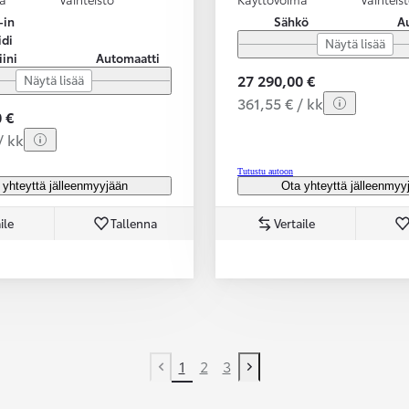
-in
Sähkö
A
idi
Näytä lisää
iini
Automaatti
27 290,00 €
Näytä lisää
361,55 € / kk
 €
/ kk
Tutustu autoon
 yhteyttä jälleenmyyjään
Ota yhteyttä jälleenmyy
ile
Tallenna
Vertaile
1
2
3
Previous page
Next page