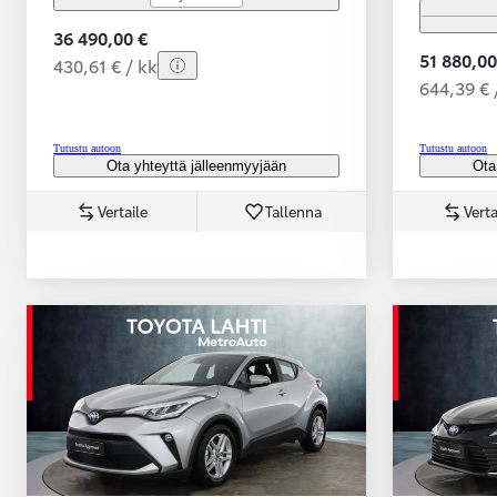
36 490,00 €
51 880,00
430,61 € / kk
644,39 € 
Tutustu autoon
Tutustu autoon
Ota yhteyttä jälleenmyyjään
Ota
Vertaile
Tallenna
Verta