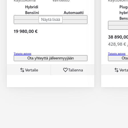
Hybridi
Plug
Bensiini
Automaatti
hybr
Bens
Näytä lisää
19 980,00 €
38 890,00
428,98 € 
Tutustu autoon
Tutustu autoon
Ota yhteyttä jälleenmyyjään
Ota
Vertaile
Tallenna
Verta