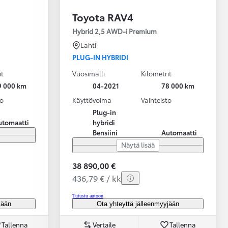
Toyota RAV4
Hybrid 2,5 AWD-i Premium
Lahti
PLUG-IN HYBRIDI
it
Vuosimalli
Kilometrit
9 000 km
04-2021
78 000 km
to
Käyttövoima
Vaihteisto
Plug-in
utomaatti
hybridi
Bensiini
Automaatti
Näytä lisää
38 890,00 €
436,79 € / kk
Tutustu autoon
jään
Ota yhteyttä jälleenmyyjään
Tallenna
Vertaile
Tallenna