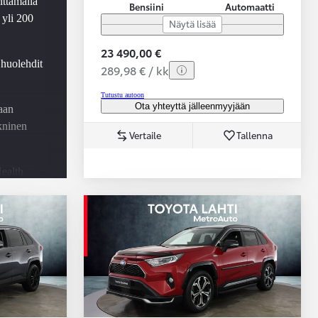
ittamalla
Bensiini
Automaatti
 yli 200
Näytä lisää
23 490,00 €
 huolehdit
289,98 € / kk
Tutustu autoon
Ota yhteyttä jälleenmyyjään
aan
ekninen
Vertaile
Tallenna
ealth
-
u -
utus