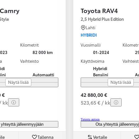
 Camry
Toyota RAV4
Style
2,5 Hybrid Plus Edition
Lahti
HYBRIDI
Kilometrit
Vuosimalli
Kilometr
2023
82 000 km
01-2024
2
a
Vaihteisto
Käyttövoima
Vaihteis
idi
Hybridi
iini
Automaatti
Bensiini
A
Näytä lisää
Näytä lisää
 €
42 880,00 €
/ kk
523,65 € / kk
Tutustu autoon
 yhteyttä jälleenmyyjään
Ota yhteyttä jälleenmyy
ile
Tallenna
Vertaile