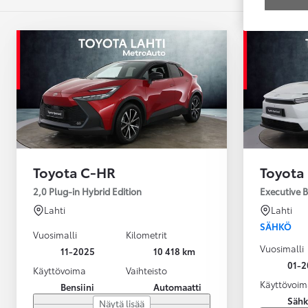
Toyota C-HR
Toyota
2,0 Plug-in Hybrid Edition
Executive 
Lahti
Lahti
SÄHKÖ
Vuosimalli
Kilometrit
Vuosimalli
11-2025
10 418 km
01-2
Käyttövoima
Vaihteisto
Käyttövoim
Bensiini
Automaatti
Säh
Näytä lisää