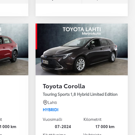
Toyota Corolla
Touring Sports 1,8 Hybrid Limited Edition
Lahti
HYBRIDI
it
Vuosimalli
Kilometrit
11 000 km
07-2024
17 000 km
to
Käyttövoima
Vaihteisto