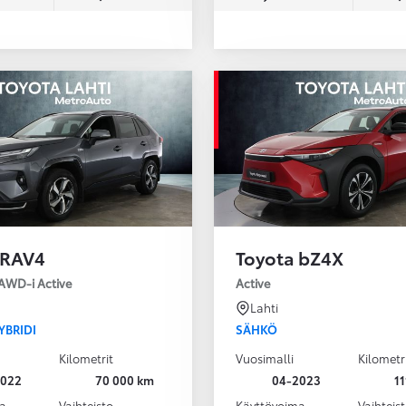
 RAV4
Toyota bZ4X
 AWD-i Active
Active
Lahti
YBRIDI
SÄHKÖ
Kilometrit
Vuosimalli
Kilometr
2022
70 000 km
04-2023
1
a
Vaihteisto
Käyttövoima
Vaihteis