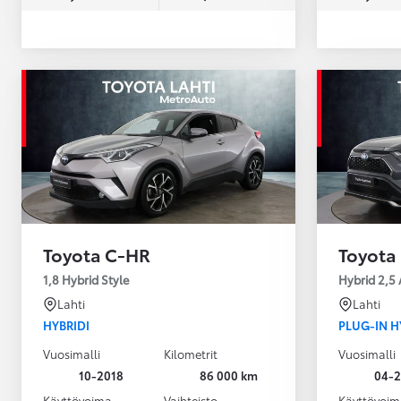
Toyota C-HR
Toyota
1,8 Hybrid Style
Hybrid 2,5
Lahti
Lahti
HYBRIDI
PLUG-IN H
Vuosimalli
Kilometrit
Vuosimalli
10-2018
86 000 km
04-
Käyttövoima
Vaihteisto
Käyttövoim