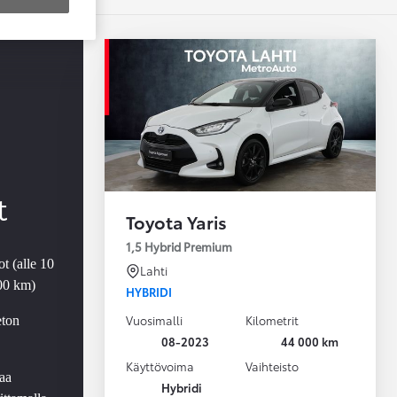
t
Toyota Yaris
1,5 Hybrid Premium
t (alle 10
Lahti
000 km)
HYBRIDI
Vuosimalli
Kilometrit
eton
08-2023
44 000 km
Käyttövoima
Vaihteisto
aa
Hybridi