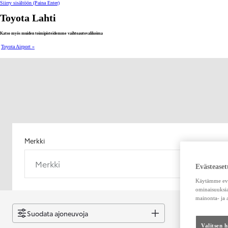
Siirry sisältöön
(Paina Enter)
Toyota Lahti
Katso myös muiden toimipisteidemme vaihtoautovalikoima
Toyota Airport »
Merkki
Merkki
Evästeaset
Käytämme eväs
ominaisuuksia
mainonta- ja
Suodata ajoneuvoja
Valitsen 