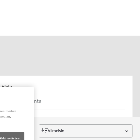
Hinta
Kokonaishinta
lisen median
 median,
Viimeisin
kki evästeet