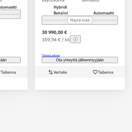
utomaatti
Hybridi
Bensiini
Automaatti
Näytä lisää
30 990,00 €
359,94 € / kk
Tutustu autoon
jään
Ota yhteyttä jälleenmyyjään
Tallenna
Vertaile
Tallenna