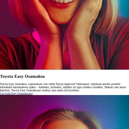
Toyota Easy Osamaksu
Toyota Easy Osamaksu -sopimuksen voit tehdä Toyota Approved Vaihtoautot -ohjelman autolle pienellä
käsirahalla haluamaksesi ajaksi – kahdeksi, kolmeksi, neljäksi tai jopa viideksi vuodeksi. Maksat vain auton
käytöstä. Toyota Easy Osamaksuun sisältyy aina taattu hyvityshinta.
Lue lisää Easy Osamaksusta