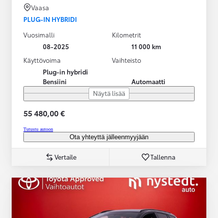
Vaasa
PLUG-IN HYBRIDI
Vuosimalli
Kilometrit
08-2025
11 000 km
Käyttövoima
Vaihteisto
Plug-in hybridi
Bensiini
Automaatti
Näytä lisää
55 480,00 €
Tutustu autoon
Ota yhteyttä jälleenmyyjään
Vertaile
Tallenna