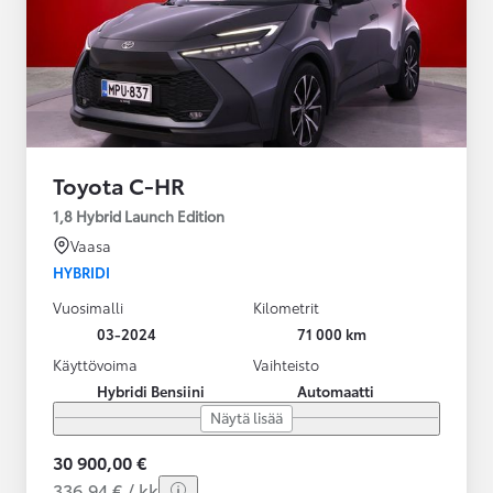
Toyota C-HR
1,8 Hybrid Launch Edition
Vaasa
HYBRIDI
Vuosimalli
Kilometrit
03-2024
71 000 km
Käyttövoima
Vaihteisto
Hybridi Bensiini
Automaatti
Näytä lisää
30 900,00 €
336,94 € / kk