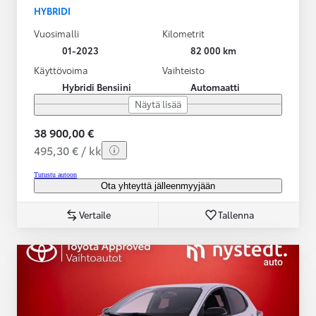
HYBRIDI
Vuosimalli
Kilometrit
01-2023
82 000 km
Käyttövoima
Vaihteisto
Hybridi Bensiini
Automaatti
Näytä lisää
38 900,00 €
495,30 € / kk
Tutustu autoon
Ota yhteyttä jälleenmyyjään
Vertaile
Tallenna