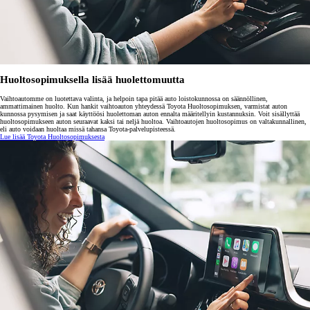
Huoltosopimuksella lisää huolettomuutta
Vaihtoautomme on luotettava valinta, ja helpoin tapa pitää auto loistokunnossa on säännöllinen,
ammattimainen huolto. Kun hankit vaihtoauton yhteydessä Toyota Huoltosopimuksen, varmistat auton
kunnossa pysymisen ja saat käyttöösi huolettoman auton ennalta määritellyin kustannuksin. Voit sisällyttää
huoltosopimukseen auton seuraavat kaksi tai neljä huoltoa. Vaihtoautojen huoltosopimus on valtakunnallinen,
eli auto voidaan huoltaa missä tahansa Toyota-palvelupisteessä.
Lue lisää Toyota Huoltosopimuksesta