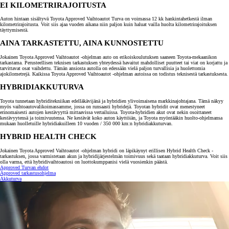
EI KILOMETRIRAJOITUSTA
Auton hintaan sisältyvä Toyota Approved Vaihtoautot Turva on voimassa 12 kk hankintahetkestä ilman
kilometrirajoitusta. Voit siis ajaa vuoden aikana niin paljon kuin haluat vailla huolta kilometrirajoituksen
täyttymisestä.
AINA TARKASTETTU, AINA KUNNOSTETTU
Jokainen Toyota Approved Vaihtoautot -ohjelman auto on erikoiskoulutuksen saaneen Toyota-mekaanikon
tarkastama. Perusteellisen teknisen tarkastuksen yhteydessä havaitut mahdolliset puutteet tai viat on korjattu ja
tarvittavat osat vaihdettu. Tämän ansiosta autolla on edessään vielä paljon turvallisia ja huolettomia
ajokilometrejä. Kaikissa Toyota Approved Vaihtoautot -ohjelman autoissa on todistus teknisestä tarkastuksesta.
HYBRIDIAKKUTURVA
Toyota tunnetaan hybriditekniikan edelläkävijänä ja hybridien ylivoimaisena markkinajohtajana. Tämä näkyy
myös vaihtoautovalikoimassamme, jossa on runsaasti hybridejä. Toyotan hybridit ovat menestyneet
erinomaisesti autojen kestävyyttä mittaavissa vertailuissa. Toyota-hybridien akut ovat nekin osoittaneet
kestävyytensä ja toimivuutensa. Ne kestävät koko auton käyttöiän, ja Toyota myöntääkin huolto-ohjelmansa
mukaan huolletuille hybridiakuilleen 10 vuoden / 350 000 km:n hybridiakkuturvan.
HYBRID HEALTH CHECK
Jokainen Toyota Approved Vaihtoautot -ohjelman hybridi on läpikäynyt erillisen Hybrid Health Check -
tarkastuksen, jossa varmistetaan akun ja hybridijärjestelmän toimivuus sekä taataan hybridiakkuturva. Voit siis
olla varma, että hybridivaihtoautosi on luottokumppanisi vielä vuosienkin päästä.
Approved Turvan ehdot
Approved tarkastusohjelma
Akkuturva