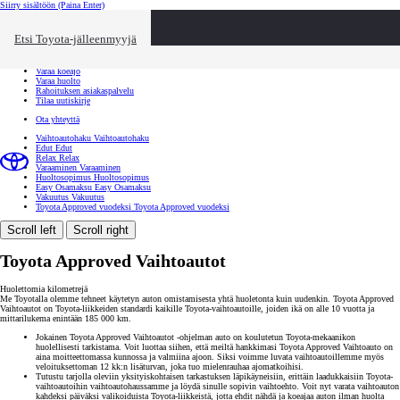
Siirry sisältöön
(Paina Enter)
Ota yhteyttä
Sulje
Etsi Toyota-jälleenmyyjä
Toyota palvelee
Etsi jälleenmyyjä
Varaa koeajo
Varaa huolto
Rahoituksen asiakaspalvelu
Tilaa uutiskirje
Ota yhteyttä
Vaihtoautohaku
Vaihtoautohaku
Edut
Edut
Relax
Relax
Varaaminen
Varaaminen
Huoltosopimus
Huoltosopimus
Easy Osamaksu
Easy Osamaksu
Vakuutus
Vakuutus
Toyota Approved vuodeksi
Toyota Approved vuodeksi
Scroll left
Scroll right
Toyota Approved Vaihtoautot
Huolettomia kilometrejä
Me Toyotalla olemme tehneet käytetyn auton omistamisesta yhtä huoletonta kuin uudenkin. Toyota Approved
Vaihtoautot on Toyota-liikkeiden standardi kaikille Toyota-vaihtoautoille, joiden ikä on alle 10 vuotta ja
mittarilukema enintään 185 000 km.
Jokainen Toyota Approved Vaihtoautot -ohjelman auto on koulutetun Toyota-mekaanikon
huolellisesti tarkistama. Voit luottaa siihen, että meiltä hankkimasi Toyota Approved Vaihtoauto on
aina moitteettomassa kunnossa ja valmiina ajoon. Siksi voimme luvata vaihtoautoillemme myös
veloituksettoman 12 kk:n lisäturvan, joka tuo mielenrauhaa ajomatkoihisi.
Tutustu tarjolla oleviin yksityiskohtaisen tarkastuksen läpikäyneisiin, erittäin laadukkaisiin Toyota-
vaihtoautoihin vaihtoautohaussamme ja löydä sinulle sopivin vaihtoehto. Voit nyt varata vaihtoauton
kahdeksi päiväksi valikoiduista Toyota-liikkeistä, jotta ehdit nähdä ja koeajaa auton ilman huolta