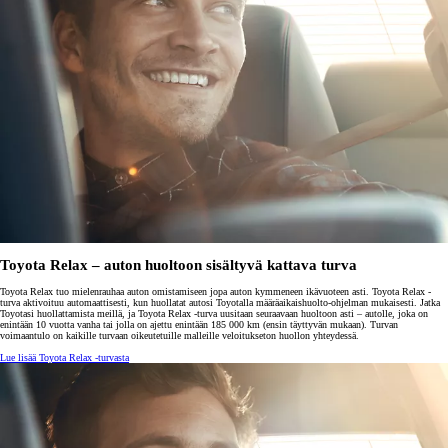
Toyota Relax – auton huoltoon sisältyvä kattava turva
Toyota Relax tuo mielenrauhaa auton omistamiseen jopa auton kymmeneen ikävuoteen asti. Toyota Relax -
turva aktivoituu automaattisesti, kun huollatat autosi Toyotalla määräaikaishuolto-ohjelman mukaisesti. Jatka
Toyotasi huollattamista meillä, ja Toyota Relax -turva uusitaan seuraavaan huoltoon asti – autolle, joka on
enintään 10 vuotta vanha tai jolla on ajettu enintään 185 000 km (ensin täyttyvän mukaan). Turvan
voimaantulo on kaikille turvaan oikeutetuille malleille veloitukseton huollon yhteydessä.
Lue lisää Toyota Relax -turvasta