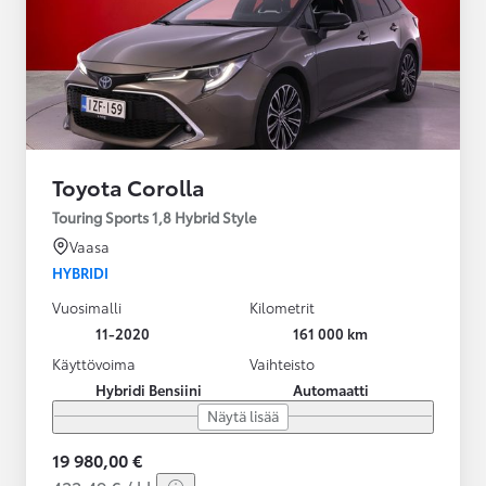
Toyota Corolla
Touring Sports 1,8 Hybrid Style
Vaasa
HYBRIDI
Vuosimalli
Kilometrit
11-2020
161 000 km
Käyttövoima
Vaihteisto
Hybridi Bensiini
Automaatti
Näytä lisää
19 980,00 €