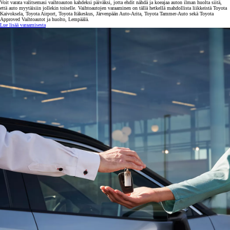
Voit varata valitsemasi vaihtoauton kahdeksi päiväksi, jotta ehdit nähdä ja koeajaa auton ilman huolta siitä,
että auto myytäisiin jollekin toiselle. Vaihtoautojen varaaminen on tällä hetkellä mahdollista liikkeistä Toyota
Kaivoksela, Toyota Airport, Toyota Itäkeskus, Järvenpään Auto-Arita, Toyota Tammer-Auto sekä Toyota
Approved Vaihtoautot ja huolto, Lempäälä.
Lue lisää varaamisesta