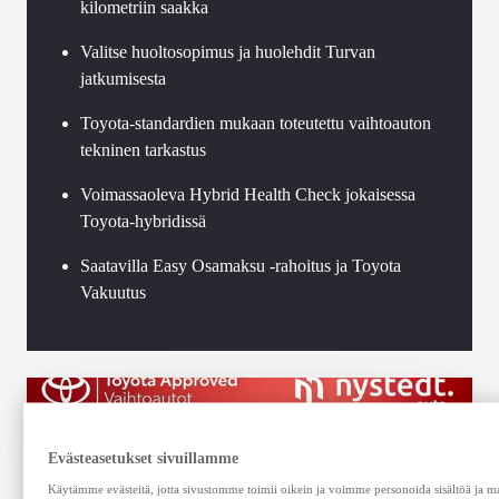
kilometriin saakka
Valitse huoltosopimus ja huolehdit Turvan
jatkumisesta
Toyota-standardien mukaan toteutettu vaihtoauton
tekninen tarkastus
Voimassaoleva Hybrid Health Check jokaisessa
Toyota-hybridissä
Saatavilla Easy Osamaksu -rahoitus ja Toyota
Vakuutus
Evästeasetukset sivuillamme
Käytämme evästeitä, jotta sivustomme toimii oikein ja voimme personoida sisältöä ja mai