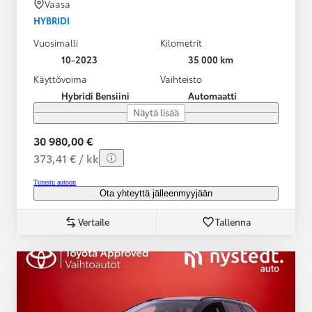
Vaasa
HYBRIDI
Vuosimalli
Kilometrit
10-2023
35 000 km
Käyttövoima
Vaihteisto
Hybridi Bensiini
Automaatti
Näytä lisää
30 980,00 €
373,41 € / kk
Tutustu autoon
Ota yhteyttä jälleenmyyjään
Vertaile
Tallenna