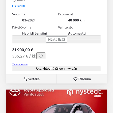
HYBRIDI
Vuosimalli
Kilometrit
03-2024
48 000 km
Käyttövoima
Vaihteisto
Hybridi Bensiini
Automaatti
Näytä lisää
31 900,00 €
336,27 € / kk
Tutustu autoon
Ota yhteyttä jälleenmyyjään
Vertaile
Tallenna