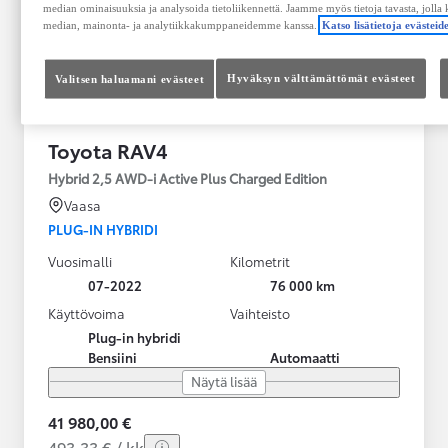
median ominaisuuksia ja analysoida tietoliikennettä. Jaamme myös tietoja tavasta, jolla
median, mainonta- ja analytiikkakumppaneidemme kanssa.
Katso lisätietoja evästei
Valitsen haluamani evästeet
Hyväksyn välttämättömät evästeet
Toyota RAV4
Hybrid 2,5 AWD-i Active Plus Charged Edition
Vaasa
PLUG-IN HYBRIDI
Vuosimalli
Kilometrit
07-2022
76 000 km
Käyttövoima
Vaihteisto
Plug-in hybridi
Bensiini
Automaatti
Näytä lisää
41 980,00 €
493,33 € / kk