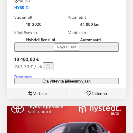
Vaasa
HYBRIDI
Vuosimalli
Kilometrit
10-2020
44 000 km
Käyttövoima
Vaihteisto
Hybridi Bensiini
Automaatti
Näytä lisää
18 480,00 €
247,73 € / kk
Tutustu autoon
Ota yhteyttä jälleenmyyjään
Vertaile
Tallenna