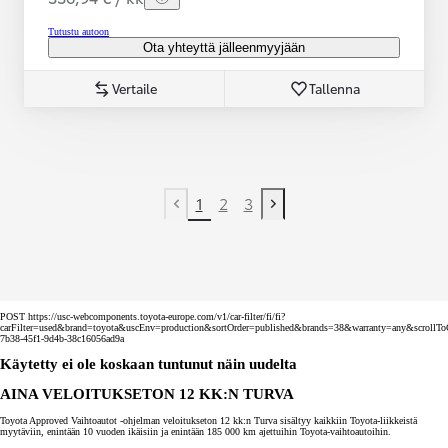
Tutustu autoon
Ota yhteyttä jälleenmyyjään
Vertaile
Tallenna
1
2
3
Previous page
Next page
POST https://usc-webcomponents.toyota-europe.com/v1/car-filter/fi/fi?
carFilter=used&brand=toyota&uscEnv=production&sortOrder=published&brands=38&warranty=any&scrollToC
7b38-45f1-9d4b-38c16056ad9a
Käytetty ei ole koskaan tuntunut näin uudelta
AINA VELOITUKSETON 12 KK:N TURVA
Toyota Approved Vaihtoautot -ohjelman veloitukseton 12 kk:n Turva sisältyy kaikkiin Toyota-liikkeistä
myytäviin, enintään 10 vuoden ikäisiin ja enintään 185 000 km ajettuihin Toyota-vaihtoautoihin.