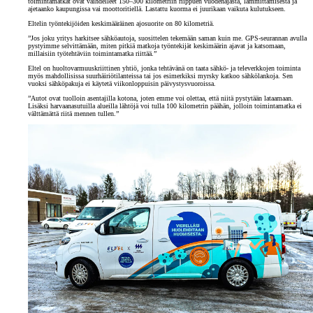
toimintamatkat ovat vaihdelleet 150–300 kilometriin riippuen vuodenajasta, lämmittämisestä ja
ajetaanko kaupungissa vai moottoritiellä. Lastattu kuorma ei juurikaan vaikuta kulutukseen.
Eltelin työntekijöiden keskimääräinen ajosuorite on 80 kilometriä.
”Jos joku yritys harkitsee sähköautoja, suosittelen tekemään saman kuin me. GPS-seurannan avulla
pystyimme selvittämään, miten pitkiä matkoja työntekijät keskimäärin ajavat ja katsomaan,
millaisiin työtehtäviin toimintamatka riittää.”
Eltel on huoltovarmuuskriittinen yhtiö, jonka tehtävänä on taata sähkö- ja televerkkojen toiminta
myös mahdollisissa suurhäiriötilanteissa tai jos esimerkiksi myrsky katkoo sähkölankoja. Sen
vuoksi sähköpakuja ei käytetä viikonloppuisin päivystysvuoroissa.
”Autot ovat tuolloin asentajilla kotona, joten emme voi olettaa, että niitä pystytään lataamaan.
Lisäksi harvaanasutuilla alueilla lähtöjä voi tulla 100 kilometrin päähän, jolloin toimintamatka ei
välttämättä riitä mennen tullen.”