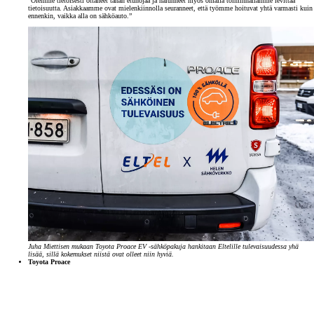
”Olemme tietoisesti ottaneet tähän etunojaa ja halunneet myös omalla toiminnallamme levittää
tietoisuutta. Asiakkaamme ovat mielenkiinnolla seuranneet, että työmme hoituvat yhtä varmasti kuin
ennenkin, vaikka alla on sähköauto.”
Juha Miettisen mukaan Toyota Proace EV -sähköpakuja hankitaan Eltelille tulevaisuudessa yhä
lisää, sillä kokemukset niistä ovat olleet niin hyviä.
Toyota Proace