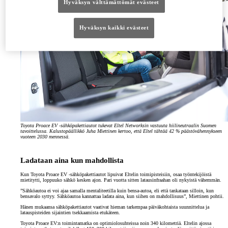
Hyväksyn välttämättömät evästeet
Hyväksyn kaikki evästeet
Toyota Proace EV -sähköpakettiautot tukevat Eltel Networksin vastuuta hiilineutraalin Suomen
tavoittelussa. Kalustopäällikkö Juha Miettinen kertoo, että Eltel tähtää 42 % päästövähennykseen
vuoteen 2030 mennessä.
Ladataan aina kun mahdollista
Kun Toyota Proace EV -sähköpakettiautot lipuivat Eltelin toimipisteisiin, osaa työntekijöistä
mietitytti, loppuuko sähkö kesken ajon. Pari vuotta sitten latausinfraahan oli nykyistä vähemmän.
”Sähköautoa ei voi ajaa samalla mentaliteetilla kuin bensa-autoa, eli että tankataan silloin, kun
bensavalo syttyy. Sähköautoa kannattaa ladata aina, kun siihen on mahdollisuus”, Miettinen pohtii.
Hänen mukaansa sähköpakettiautot vaativat hieman tarkempaa päiväkohtaista suunnittelua ja
latauspisteiden sijaintien tsekkaamista etukäteen.
Toyota Proace EV:n toimintamatka on optimiolosuhteissa noin 340 kilometriä. Eltelin ajossa