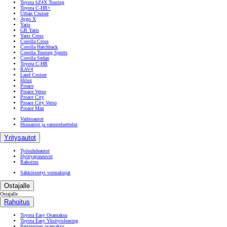
Toyota bZ4X Touring
Toyota C-HR+
Urban Cruiser
Aygo X
Yaris
GR Yaris
Yaris Cross
Corolla Cross
Corolla Hatchback
Corolla Touring Sports
Corolla Sedan
Toyota C-HR
RAV4
Land Cruiser
Hilux
Proace
Proace Verso
Proace City
Proace City Verso
Proace Max
Vaihtoautot
Hinnastot ja varusteluettelot
Yritysautot
Työsuhdeautot
Hyötyajoneuvot
Rahoitus
Sähköistetyt voimalinjat
Ostajalle
Ostajalle
Rahoitus
Toyota Easy Osamaksu
Toyota Easy Yksityisleasing
Perinteinen osamaksu