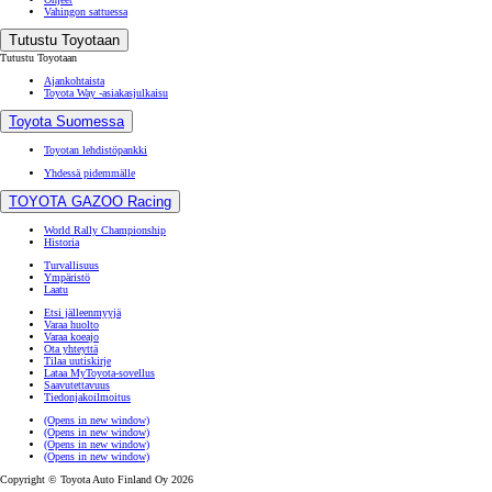
Vahingon sattuessa
Tutustu Toyotaan
Tutustu Toyotaan
Ajankohtaista
Toyota Way -asiakasjulkaisu
Toyota Suomessa
Toyotan lehdistöpankki
Yhdessä pidemmälle
TOYOTA GAZOO Racing
World Rally Championship
Historia
Turvallisuus
Ympäristö
Laatu
Etsi jälleenmyyjä
Varaa huolto
Varaa koeajo
Ota yhteyttä
Tilaa uutiskirje
Lataa MyToyota-sovellus
Saavutettavuus
Tiedonjakoilmoitus
(Opens in new window)
(Opens in new window)
(Opens in new window)
(Opens in new window)
Copyright © Toyota Auto Finland Oy 2026