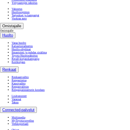
Yritysautojen rahoitus
Vakuutus
Huoltosopimus
Tarjoukset ja kampanjat
Vuokraa auto
Omistajalle
Omistajalle
Huolto
Varaa huolto
Katsastustarkastus
Huolto-ohjelmat
Ilmastointi ja puhdas sisäilma
Toyota Huoltorahoitus
Recall-korjauskampanja
Korikorjaus
Renkaat
Renkaanvaihto
Rengastietoa
Kausivaihto
Rengasvalitsin
Rengaspaineanturin koodaus
Lisävarusteet
Varaosat
Takuu
Connected-palvelut
Multimedia
MyToyota-sovellus
Verkkoportaali
Ohjeet