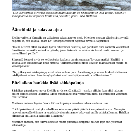
"Eltel Networksin siirtymää sähköisiin pakettiautoihin on helpottanut se, että Toyota Proace EV -
sähköpakettiautot näyttävät tavallisilta pakuilta", pohtii Juha Miettinen.
Äänetöntä ja sulavaa ajoa
Eltelin varikolla Vantaalla on valkoisten pakettiautojen meri. Miettisen mukaan sähköistä siirtymää
helpotti se, että Toyota Proace EV -sähköpakettiautot näyttävät tavallisilta pakuilta.
”Jos ne olisivat olleet vaikkapa hyvin futuristisen näköisiä, osa porukasta olisi varmasti vastustanut.
Pakettiauto on meille kuitenkin työkalu, joten tärkeintä on, että se vie turvallisesti, varmasti ja
vastuullisesti perille.”
Siirtymää helpotti myös se, että pakujen keulassa on nimenomaan Toyotan merkki. Eltelillä ja
Toyotalla on entuudestaan pitkä historia. Valinnassa painoi myös Toyotan maanlaajuiset huolto- ja
varaosapalvelut.
”Ne, jotka ajavat sähköpakuja, eivät halua vaihtaa pois. Äänettömyys ja sulava liikkeellelähtö ovat
miellyttäneet eniten. Samoin nykyaikaiset multimediajärjestelmät ja hallintalaitteet.”
Eltel aikoo hankkia lisää sähköpakuja
Sähköiset pakettiautot tuovat Eltelille myös selvää säästöä – etenkin silloin, kun niitä ladataan
omien toimipisteiden latureissa. Myös huoltokulut ovat vastaavaan diesel-pakettiautoon verrattuna
edullisemmat.
Miettisen mukaan Toyota Proace EV -sähköpakuja hankitaan tulevaisuudessa lisää.
”Sähköpakettiautot ovat yksi oleellinen keinomme päästä päästövähennystavoitteisiin. Me myös
raportoimme päästöjämme ja ympäristövaikutuksiamme jatkuvasti omille asiakkaillemme. Heitäkin
kiinnostaa, millaisella kalustolla liikumme.”
Miettinen ennakoi, että tulevaisuudessa monet yhteistyökumppanit tulevat jopa edellyttämään
sähköautoja.