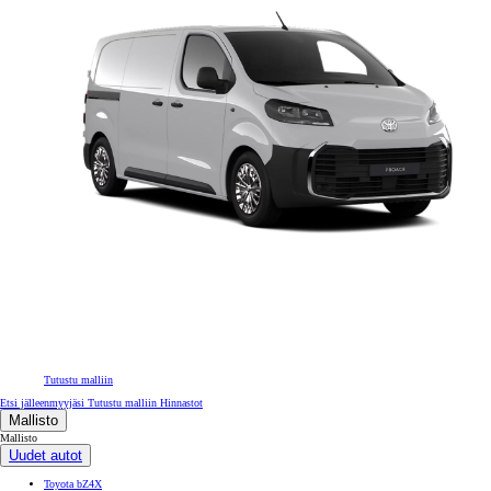
Tutustu malliin
Etsi jälleenmyyjäsi
Tutustu malliin
Hinnastot
Mallisto
Mallisto
Uudet autot
Toyota bZ4X