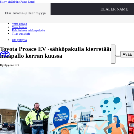
Siirry sisältöön
(Paina Enter)
Ota yhteyttä
DEALER NAME
Sulje
Etsi Toyota-jälleenmyyjä
Toyota palvelee
Etsi jälleenmyyjä
Varaa koeajo
Varaa huolto
Rahoituksen asiakaspalvelu
Tilaa uutiskirje
Ota yhteyttä
Toyota Proace EV -sähköpakulla kierretään
Avaa
maapallo kerran kuussa
Hyötyajoneuvot