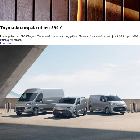
Toyota-latauspaketti nyt 599 €
Latauspaketti sisältää Toyota Connected -latausaseman, pääsyn Toyotan latausverkostoon ja sähköä jopa 1 000
km:n ajomatkaan.
Lue lisää