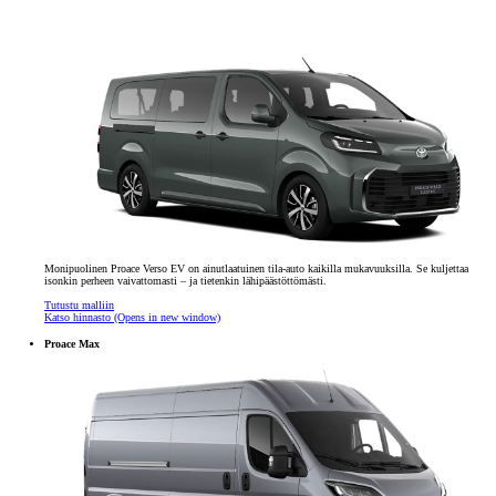
Monipuolinen Proace Verso EV on ainutlaatuinen tila-auto kaikilla mukavuuksilla. Se kuljettaa
isonkin perheen vaivattomasti – ja tietenkin lähipäästöttömästi.
Tutustu malliin
Katso hinnasto
(Opens in new window)
Proace Max