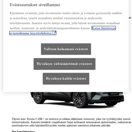
Evästeasetukset sivuillamme
Käytämme evästeitä, jotta sivustomme toimii oikein ja voimme personoida sisältöä
Täyssähköinen Toyota bZ4X -mallisto kasvaa täysin uudella Toyota bZ4X Touring -mallilla, joka
tarjoaa entistä vahvempaa suorituskykyä, suuremman ajoakun ja 33 prosenttia suuremman tavaratilan.
ja mainoksia, tarjota sosiaalisen median ominaisuuksia ja analysoida
Nyt ennakkomyynnissä.
tietoliikennettä. Jaamme myös tietoja tavasta, jolla käytät sivustoamme sosiaalisen
Ensimmäiset autot saapuvat Suomeen keväällä 2026
median, mainonta- ja analytiikkakumppaneidemme kanssa.
Katso lisätietoja
evästeidemme käyttöehdoista
Tutustu malliin
Katso hinnasto
(Opens in new window)
Toyota C-HR+
Valitsen haluamani evästeet
Hyväksyn välttämättömät evästeet
Hyväksyn kaikki evästeet
Täysin uusi Toyota C-HR+ on erottuva ja rohkea sähköinen crossover, joka vie tyylikkyyden uusiin
ulottuvuuksiin. Katseita keräävät coupémaiset linjat kohtaavat erinomaisen ajettavuuden, vaikuttavan
suorituskyvyn sekä käytännöllisyyden tuoden ajamisen nautintoa jokaiseen päivään.
Nyt koeajettavissa