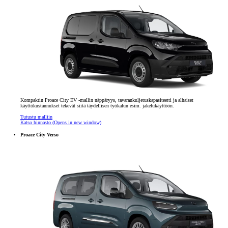
Kompaktin Proace City EV -mallin näppäryys, tavarankuljetuskapasiteetti ja alhaiset
käyttökustannukset tekevät siitä täydellisen työkalun esim. jakelukäyttöön.
Tutustu malliin
Katso hinnasto
(Opens in new window)
Proace City Verso