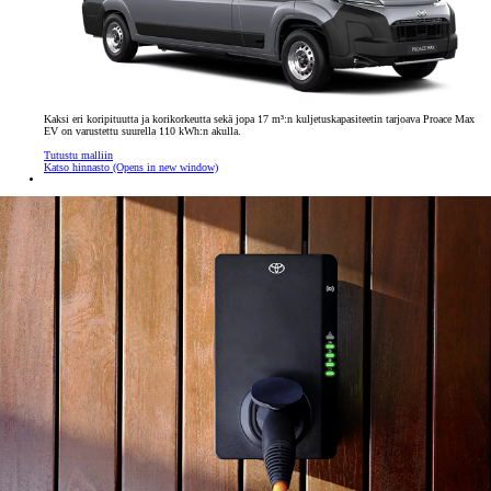
Kaksi eri koripituutta ja korikorkeutta sekä jopa 17 m³:n kuljetuskapasiteetin tarjoava Proace Max
EV on varustettu suurella 110 kWh:n akulla.
Tutustu malliin
Katso hinnasto
(Opens in new window)