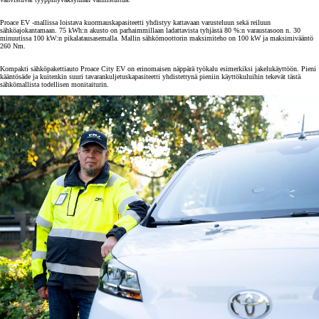
Proace EV -mallissa loistava kuormauskapasiteetti yhdistyy kattavaan varusteluun sekä reiluun
sähköajokantamaan. 75 kWh:n akusto on parhaimmillaan ladattavista tyhjästä 80 %:n varaustasoon n. 30
minuutissa 100 kW:n pikalatausasemalla. Mallin sähkömoottorin maksimiteho on 100 kW ja maksimivääntö
260 Nm.
Kompakti sähköpakettiauto Proace City EV on erinomaisen näppärä työkalu esimerkiksi jakelukäyttöön. Pieni
kääntösäde ja kuitenkin suuri tavarankuljetuskapasiteetti yhdistettynä pieniin käyttökuluihin tekevät tästä
sähkömallista todellisen monitaiturin.