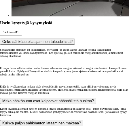
Usein kysyttyjä kysymyksiä
Sähköautot
11
Onko sähköautolla ajaminen taloudellista?
Sähköautolla ajaminen on taloudellista, erityisesti jos auton akkua ladataan kotona. Sähköauton
taloudellisuutta voi lisätä hyödyntämällä Eco-ajotilaa, jolloin minimoit energiankulutuksen ja maksimoit
sähköajokantaman.
Eco-ajotilassa sähkömoottori antaa hiukan vähemmän energiaa eikä autosi reagoi niin herkästi kaasupolkimen
painalluksiin. Hyödynnä Eco-ajotilaa etenkin kaupunkiajossa, jossa ajetaan alhaisemmilla nopeuksilla eikä
tehoja tarvita niin paljon.
Ehjät ja hyväkuntoiset renkaat eivät ole pelkästään turvallisuustekijä, vaan niillä on vaikutusta myös
sähköautosi energiankulutukseen ja tehokkutteen. Huolehdi myös renkaiden oikeista rengaspaineista, sillä liian
matalat paineet lisäävät energian kulutusta.
Mitkä sähköauton osat kaipaavat säännöllistä huoltoa?
Kuten tavanomaistenkin autojen kohdalla, myös sähköautossa on kuluvia osia - kuten pyyhkijän sulat, jotka
täytyy aika ajoin vaihtaa. Lisäksi sähköauton jäähdytysneste on vaihdettava säännöllisesti, jotta akusto pysyy
kunnossa.
Kuinka paljon sähköauton lataaminen maksaa?