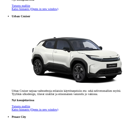
Tutustu malliin
Katso hinnasto
(Opens in new window)
Urban Cruiser
Urban Cruiser tarjoaa vaihtoehtoja erilaisiin käyttötarpeisiin etu- sekä nelivetomallien myötä.
Tyylikäs ulkodesign, tilavat sisätilat ja erinomainen varustelu jo vakiona.
Nyt koeajettavissa
Tutustu malliin
Katso hinnasto
(Opens in new window)
Proace City