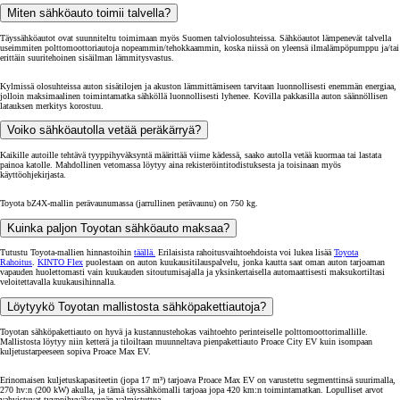
Miten sähköauto toimii talvella?
Täyssähköautot ovat suunniteltu toimimaan myös Suomen talviolosuhteissa. Sähköautot lämpenevät talvella
useimmiten polttomoottoriautoja nopeammin/tehokkaammin, koska niissä on yleensä ilmalämpöpumppu ja/tai
erittäin suuritehoinen sisäilman lämmitysvastus.
Kylmissä olosuhteissa auton sisätilojen ja akuston lämmittämiseen tarvitaan luonnollisesti enemmän energiaa,
jolloin maksimaalinen toimintamatka sähköllä luonnollisesti lyhenee. Kovilla pakkasilla auton säännöllisen
latauksen merkitys korostuu.
Voiko sähköautolla vetää peräkärryä?
Kaikille autoille tehtävä tyyppihyväksyntä määrittää viime kädessä, saako autolla vetää kuormaa tai lastata
painoa katolle. Mahdollinen vetomassa löytyy aina rekisteröintitodistuksesta ja toisinaan myös
käyttöohjekirjasta.
Toyota bZ4X-mallin perävaunumassa (jarrullinen perävaunu) on 750 kg.
Kuinka paljon Toyotan sähköauto maksaa?
Tutustu Toyota-mallien hinnastoihin
täällä.
Erilaisista rahoitusvaihtoehdoista voi lukea lisää
Toyota
Rahoitus
.
KINTO Flex
puolestaan on auton kuukausitilauspalvelu, jonka kautta saat oman auton tarjoaman
vapauden huolettomasti vain kuukauden sitoutumisajalla ja yksinkertaisella automaattisesti maksukortiltasi
veloitettavalla kuukausihinnalla.
Löytyykö Toyotan mallistosta sähköpakettiautoja?
Toyotan sähköpakettiauto on hyvä ja kustannustehokas vaihtoehto perinteiselle polttomoottorimallille.
Mallistosta löytyy niin ketterä ja tiloiltaan muunneltava pienpakettiauto Proace City EV kuin isompaan
kuljetustarpeeseen sopiva Proace Max EV.
Erinomaisen kuljetuskapasiteetin (jopa 17 m³)
tarjoava Proace Max EV on varustettu segmenttinsä suurimalla,
270 hv:n (200 kW) akulla, ja tämä täyssähkömalli tarjoaa jopa 420 km:n toimintamatkan. Lopulliset arvot
vahvistuvat tyyppihyväksynnän valmistuttua.