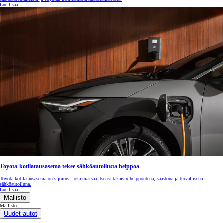
Lue lisää
Toyota-kotilatausasema tekee sähköautoilusta helppoa
Toyota-kotilatausasema on sijoitus, joka maksaa itsensä takaisin helppoutena, säästönä ja turvallisena
sähköautoiluna.
Lue lisää
Mallisto
Mallisto
Uudet autot