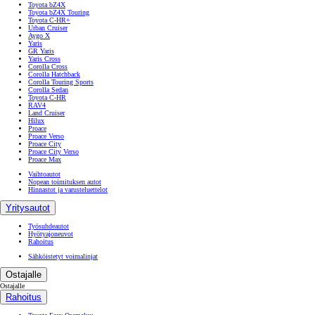
Toyota bZ4X
Toyota bZ4X Touring
Toyota C-HR+
Urban Cruiser
Aygo X
Yaris
GR Yaris
Yaris Cross
Corolla Cross
Corolla Hatchback
Corolla Touring Sports
Corolla Sedan
Toyota C-HR
RAV4
Land Cruiser
Hilux
Proace
Proace Verso
Proace City
Proace City Verso
Proace Max
Vaihtoautot
Nopean toimituksen autot
Hinnastot ja varusteluettelot
Yritysautot
Työsuhdeautot
Hyötyajoneuvot
Rahoitus
Sähköistetyt voimalinjat
Ostajalle
Ostajalle
Rahoitus