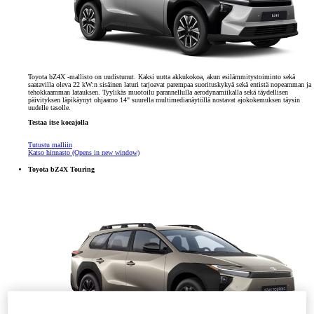
Toyota bZ4X -mallisto on uudistunut. Kaksi uutta akkukokoa, akun esilämmitystoiminto sekä
saatavilla oleva 22 kW:n sisäinen laturi tarjoavat parempaa suorituskykyä sekä entistä nopeamman ja
tehokkaamman latauksen. Tyylikäs muotoilu parannellulla aerodynamiikalla sekä täydellisen
päivityksen läpikäynyt ohjaamo 14" suurella multimedianäytöllä nostavat ajokokemuksen täysin
uudelle tasolle.
Testaa itse koeajolla
Tutustu malliin
Katso hinnasto
(Opens in new window)
Toyota bZ4X Touring