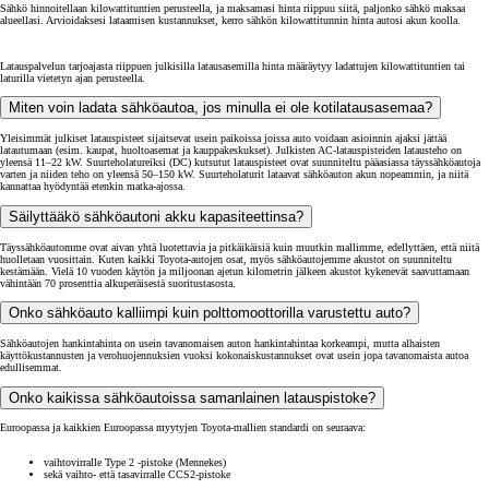
Sähkö hinnoitellaan kilowattituntien perusteella, ja maksamasi hinta riippuu siitä, paljonko sähkö maksaa
alueellasi. Arvioidaksesi lataamisen kustannukset, kerro sähkön kilowattitunnin hinta autosi akun koolla.
Latauspalvelun tarjoajasta riippuen julkisilla latausasemilla hinta määräytyy ladattujen kilowattituntien tai
laturilla vietetyn ajan perusteella.
Miten voin ladata sähköautoa, jos minulla ei ole kotilatausasemaa?
Yleisimmät julkiset latauspisteet sijaitsevat usein paikoissa joissa auto voidaan asioinnin ajaksi jättää
latautumaan (esim. kaupat, huoltoasemat ja kauppakeskukset). Julkisten AC-latauspisteiden latausteho on
yleensä 11–22 kW. Suurteholatureiksi (DC) kutsutut latauspisteet ovat suunniteltu pääasiassa täyssähköautoja
varten ja niiden teho on yleensä 50–150 kW. Suurteholaturit lataavat sähköauton akun nopeammin, ja niitä
kannattaa hyödyntää etenkin matka-ajossa.
Säilyttääkö sähköautoni akku kapasiteettinsa?
Täyssähköautomme ovat aivan yhtä luotettavia ja pitkäikäisiä kuin muutkin mallimme, edellyttäen, että niitä
huolletaan vuosittain. Kuten kaikki Toyota-autojen osat, myös sähköautojemme akustot on suunniteltu
kestämään. Vielä 10 vuoden käytön ja miljoonan ajetun kilometrin jälkeen akustot kykenevät saavuttamaan
vähintään 70 prosenttia alkuperäisestä suoritustasosta.
Onko sähköauto kalliimpi kuin polttomoottorilla varustettu auto?
Sähköautojen hankintahinta on usein tavanomaisen auton hankintahintaa korkeampi, mutta alhaisten
käyttökustannusten ja verohuojennuksien vuoksi kokonaiskustannukset ovat usein jopa tavanomaista autoa
edullisemmat.
Onko kaikissa sähköautoissa samanlainen latauspistoke?
Euroopassa ja kaikkien Euroopassa myytyjen Toyota-mallien standardi on seuraava:
vaihtovirralle Type 2 -pistoke (Mennekes)
sekä vaihto- että tasavirralle CCS2-pistoke