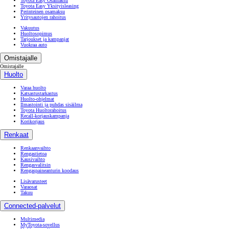
Toyota Easy Osamaksu
Toyota Easy Yksityisleasing
Perinteinen osamaksu
Yritysautojen rahoitus
Vakuutus
Huoltosopimus
Tarjoukset ja kampanjat
Vuokraa auto
Omistajalle
Omistajalle
Huolto
Varaa huolto
Katsastustarkastus
Huolto-ohjelmat
Ilmastointi ja puhdas sisäilma
Toyota Huoltorahoitus
Recall-korjauskampanja
Korikorjaus
Renkaat
Renkaanvaihto
Rengastietoa
Kausivaihto
Rengasvalitsin
Rengaspaineanturin koodaus
Lisävarusteet
Varaosat
Takuu
Connected-palvelut
Multimedia
MyToyota-sovellus