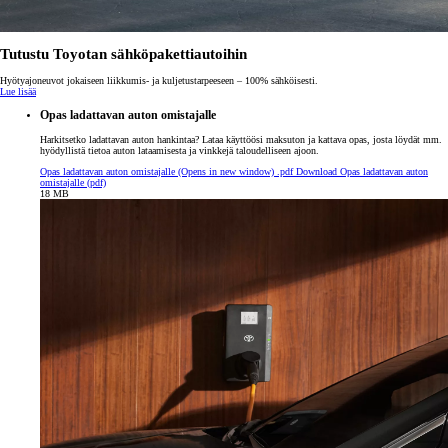
Tutustu Toyotan sähköpakettiautoihin
Hyötyajoneuvot jokaiseen liikkumis- ja kuljetustarpeeseen – 100% sähköisesti.
Lue lisää
Opas ladattavan auton omistajalle
Harkitsetko ladattavan auton hankintaa? Lataa käyttöösi maksuton ja kattava opas, josta löydät mm.
hyödyllistä tietoa auton lataamisesta ja vinkkejä taloudelliseen ajoon.
Opas ladattavan auton omistajalle
(Opens in new window)
.pdf
Download Opas ladattavan auton
omistajalle (pdf)
18 MB