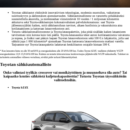
Toyotan sähköautot yhdistävät innovatiivisen teknologian, modernin muotoilun, vaikuttavan
suorituskyvyn ja äärimmäisen ajomukavuuden. Sähköautomallimme on varustettu pitkäikäiseksi
suunnitellulla akustolla, ja mielenrauhan viimeistelevät 10 vuoden / 1 miljoonan kilometrin
akkuturva sekä Toyota-sähköautojen kokonaisvaltainen palvelukokonaisuus: saat Toyota-
jälleenmyyjältäsi kaiken, mitä sähköautoiluun tarvitset, alkaen huolloista ja vakuutuksista aina
kotilataamiseen ja kattavaan latausverkostoon asti.
Tutustu sähköautomallistoomme ja Toyota-latauspakettiin, joka pitää sisällään kaiken lataamiseen
tarvitsemasi niin kotona kuin tien päällä. Toyota-latausasema tekee autosi kotilataamisesta vaivatonta
ja nopeaa, ja lisäksi saat pääsyn laajaan Toyotan latausverkostoon sekä 100 €:n lahjakortin, jolla saat
sähköä jopa 1 000 kilometrin* ajomatkaan Toyotan kattavasta latausverkostosta matkasi varrella.
Tarjoamme nyt Toyota-latauspaketin ladattavan henkilöauton ostajalle hintaan 599 €.
* Kun latausten hinta on alle 50 snt/kWh ja energiankulutus alle 20 kWh/100 km. Uuden Toyota bZ4X -malliston yhdistetty WLTP-
energiankulutus 13,9–15,9 kWh/100 km. Kulutus on testattu laboratoriossa keskivertoajoa jäljittelevällä WLTP-mittauksella. Tulokset on
tarkoitettu automallien väliseen vertailuun, eivätkä päde tarkasti liikennekäytössä.
Toyotan sähköautomallisto
Onko valintasi tyylikäs crossover vai monikäyttöinen ja muunneltava tila-auto? Tai
kaipaatko kenties sähköistä kuljetuskapasiteettia? Tutustu Toyotan täyssähköisiin
vaihtoehtoihin.
Toyota bZ4X