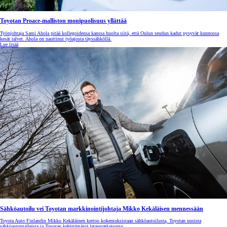
Toyotan Proace-malliston monipuolisuus yllättää
Työnjohtaja Sami Ahola pitää kollegoidensa kanssa huolta siitä, että Oulun seudun kadut pysyvät kunnossa
kesät talvet. Ahola on nauttinut työajosta täyssähköllä.
Lue lisää
Sähköautoilu vei Toyotan markkinointijohtaja Mikko Kekäläisen mennessään
Toyota Auto Finlandin Mikko Kekäläinen kertoo kokemuksistaan sähköautoilusta, Toyotan uusista
sähköautomalleista ja Toyotan kehittämästä latausratkaisusta.