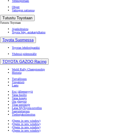
Verkkoportaali
Ohjeet
Vahingon sattuessa
Tutustu Toyotaan
Tutustu Toyotaan
Ajankohtaista
Toyota Way -asiakasjulkaisu
Toyota Suomessa
Toyotan lehdistöpankki
Yhdessä pidemmälle
TOYOTA GAZOO Racing
World Rally Championship
Historia
Turvallisuus
Ympäristö
Laatu
Etsi jälleenmyyjä
Varaa huolto
Varaa koeajo
Ota yhteyttä
Tilaa uutiskirje
Lataa MyToyota-sovellus
Saavutettavuus
Tiedonjakoilmoitus
(Opens in new window)
(Opens in new window)
(Opens in new window)
(Opens in new window)