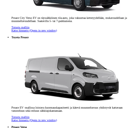
Proace City Verso EV on täyssähköinen tila-auto, joka vakuuttaa ketteryydellään, mukavuudellaan ja
muunneltavuudellaan. Saatavilla 5- tai 7-paikkaisena.
Tutustu malliin
Katso hinnasto
(Opens in new window)
Toyota Proace
Proace EV -mallissa loistava kuormauskapasiteetti ja kätevä muunneltavuus yhdistyvät kattavaan
varusteluun sekä reiluun sähköajokantamaan.
Tutustu malliin
Katso hinnasto
(Opens in new window)
Proace Verso