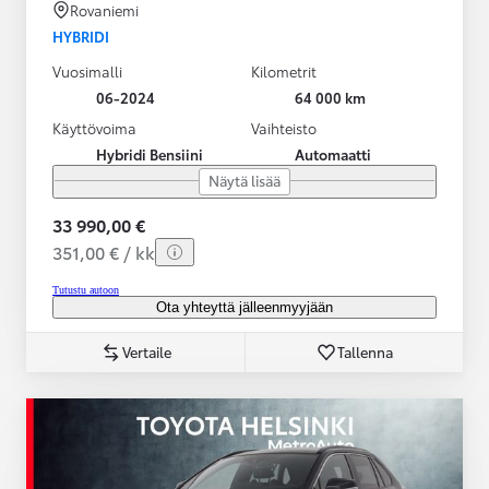
Rovaniemi
HYBRIDI
Vuosimalli
Kilometrit
06-2024
64 000 km
Käyttövoima
Vaihteisto
Hybridi Bensiini
Automaatti
Näytä lisää
33 990,00 €
351,00 € / kk
Tutustu autoon
Ota yhteyttä jälleenmyyjään
Vertaile
Tallenna