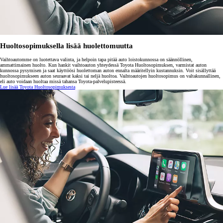
Huoltosopimuksella lisää huolettomuutta
Vaihtoautomme on luotettava valinta, ja helpoin tapa pitää auto loistokunnossa on säännöllinen,
ammattimainen huolto. Kun hankit vaihtoauton yhteydessä Toyota Huoltosopimuksen, varmistat auton
kunnossa pysymisen ja saat käyttöösi huolettoman auton ennalta määritellyin kustannuksin. Voit sisällyttää
huoltosopimukseen auton seuraavat kaksi tai neljä huoltoa. Vaihtoautojen huoltosopimus on valtakunnallinen,
eli auto voidaan huoltaa missä tahansa Toyota-palvelupisteessä.
Lue lisää Toyota Huoltosopimuksesta