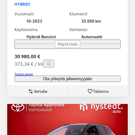
HYBRIDI
Vuosimalli
Kilometrit
10-2023
35 000 km
Käyttövoima
Vaihteisto
Hybridi Bensiini
Automaatti
Näytä lisää
30 980,00 €
373,34 € / kk
Tutustu autoon
Ota yhteyttä jälleenmyyjään
Vertaile
Tallenna