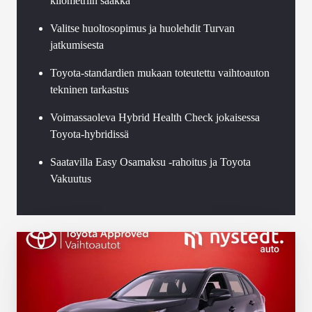
kilometriin saakka
Valitse huoltosopimus ja huolehdit Turvan
jatkumisesta
Toyota-standardien mukaan toteutettu vaihtoauton
tekninen tarkastus
Voimassaoleva Hybrid Health Check jokaisessa
Toyota-hybridissä
Saatavilla Easy Osamaksu -rahoitus ja Toyota
Vakuutus