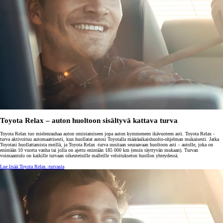
Toyota Relax – auton huoltoon sisältyvä kattava turva
Toyota Relax tuo mielenrauhaa auton omistamiseen jopa auton kymmeneen ikävuoteen asti. Toyota Relax -
turva aktivoituu automaattisesti, kun huollatat autosi Toyotalla määräaikaishuolto-ohjelman mukaisesti. Jatka
Toyotasi huollattamista meillä, ja Toyota Relax -turva uusitaan seuraavaan huoltoon asti – autolle, joka on
enintään 10 vuotta vanha tai jolla on ajettu enintään 185 000 km (ensin täyttyvän mukaan). Turvan
voimaantulo on kaikille turvaan oikeutetuille malleille veloitukseton huollon yhteydessä.
Lue lisää Toyota Relax -turvasta