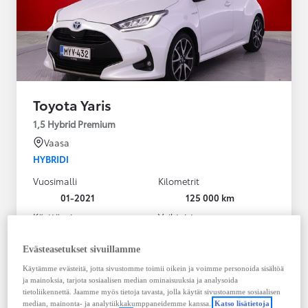
Toyota Yaris
1,5 Hybrid Premium
Vaasa
HYBRIDI
Vuosimalli
Kilometrit
01-2021
125 000 km
Käyttövoima
Vaihteisto
Hybridi Bensiini
Automaatti
Näytä lisää
Evästeasetukset sivuillamme
Käytämme evästeitä, jotta sivustomme toimii oikein ja voimme personoida sisältöä
20 980,00 €
ja mainoksia, tarjota sosiaalisen median ominaisuuksia ja analysoida
283,35 € / kk
tietoliikennettä. Jaamme myös tietoja tavasta, jolla käytät sivustoamme sosiaalisen
median, mainonta- ja analytiikkakumppaneidemme kanssa.
Katso lisätietoja