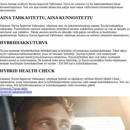
Auton hintaan sisältyvä Toyota Approved Vaihtoautot Turva on voimassa 12 kk hankintahetkestä ilman
kilometrirajoitusta. Voit siis ajaa vuoden aikana niin paljon kuin haluat vailla huolta kilometrirajoituksen
täyttymisestä.
AINA TARKASTETTU, AINA KUNNOSTETTU
Jokainen Toyota Approved Vaihtoautot -ohjelman auto on erikoiskoulutuksen saaneen Toyota-mekaanikon
tarkastama. Perusteellisen teknisen tarkastuksen yhteydessä havaitut mahdolliset puutteet tai viat on korjattu ja
tarvittavat osat vaihdettu. Tämän ansiosta autolla on edessään vielä paljon turvallisia ja huolettomia
ajokilometrejä. Kaikissa Toyota Approved Vaihtoautot -ohjelman autoissa on todistus teknisestä tarkastuksesta.
HYBRIDIAKKUTURVA
Toyota tunnetaan hybriditekniikan edelläkävijänä ja hybridien ylivoimaisena markkinajohtajana. Tämä näkyy
myös vaihtoautovalikoimassamme, jossa on runsaasti hybridejä. Toyotan hybridit ovat menestyneet
erinomaisesti autojen kestävyyttä mittaavissa vertailuissa. Toyota-hybridien akut ovat nekin osoittaneet
kestävyytensä ja toimivuutensa. Ne kestävät koko auton käyttöiän, ja Toyota myöntääkin huolto-ohjelmansa
mukaan huolletuille hybridiakuilleen 10 vuoden / 350 000 km:n hybridiakkuturvan.
HYBRID HEALTH CHECK
Jokainen Toyota Approved Vaihtoautot -ohjelman hybridi on läpikäynyt erillisen Hybrid Health Check -
tarkastuksen, jossa varmistetaan akun ja hybridijärjestelmän toimivuus sekä taataan hybridiakkuturva. Voit siis
olla varma, että hybridivaihtoautosi on luottokumppanisi vielä vuosienkin päästä.
Approved Turvan ehdot
Approved tarkastusohjelma
Akkuturva