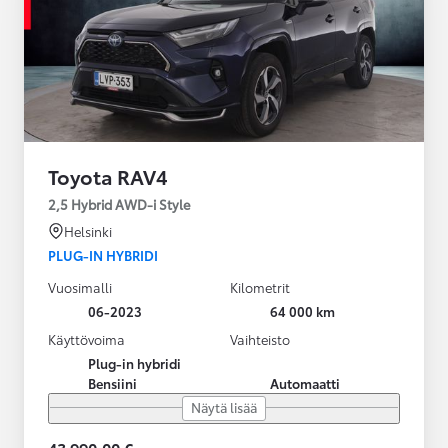
Toyota RAV4
2,5 Hybrid AWD-i Style
Helsinki
PLUG-IN HYBRIDI
Vuosimalli
Kilometrit
06-2023
64 000 km
Käyttövoima
Vaihteisto
Plug-in hybridi
Bensiini
Automaatti
Näytä lisää
43 990,00 €