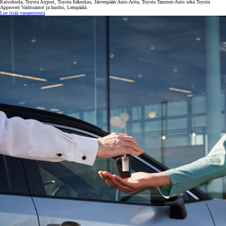
Kaivoksela, Toyota Airport, Toyota Itäkeskus, Järvenpään Auto-Arita, Toyota Tammer-Auto sekä Toyota
Approved Vaihtoautot ja huolto, Lempäälä.
Lue lisää varaamisesta