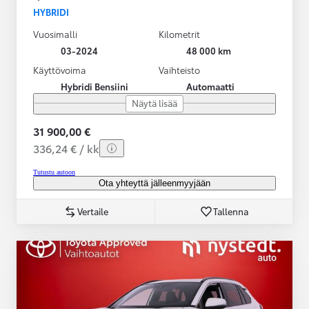
HYBRIDI
Vuosimalli
Kilometrit
03-2024
48 000 km
Käyttövoima
Vaihteisto
Hybridi Bensiini
Automaatti
Näytä lisää
31 900,00 €
336,24 € / kk
Tutustu autoon
Ota yhteyttä jälleenmyyjään
Vertaile
Tallenna