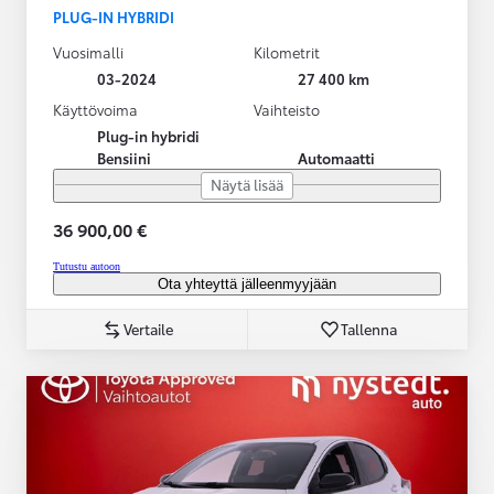
PLUG-IN HYBRIDI
Vuosimalli
Kilometrit
03-2024
27 400 km
Käyttövoima
Vaihteisto
Plug-in hybridi
Bensiini
Automaatti
Näytä lisää
36 900,00 €
Tutustu autoon
Ota yhteyttä jälleenmyyjään
Vertaile
Tallenna