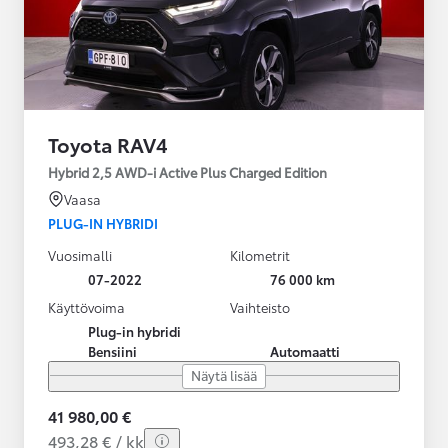
Toyota RAV4
Hybrid 2,5 AWD-i Active Plus Charged Edition
Vaasa
PLUG-IN HYBRIDI
Vuosimalli
Kilometrit
07-2022
76 000 km
Käyttövoima
Vaihteisto
Plug-in hybridi
Bensiini
Automaatti
Näytä lisää
41 980,00 €
493,28 € / kk