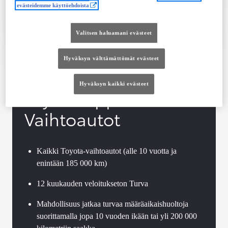
evästeidemme käyttöehdoista
Tutustu autoon
Ota yhteyttä jälleenmyyjään
Valitsen haluamani evästeet
Vertaile
Tallenna
Hyväksyn välttämättömät evästeet
Hyväksyn kaikki evästeet
Toyota Approved
Vaihtoautot
Kaikki Toyota-vaihtoautot (alle 10 vuotta ja
enintään 185 000 km)
12 kuukauden veloitukseton Turva
Mahdollisuus jatkaa turvaa määräaikaishuoltoja
suorittamalla jopa 10 vuoden ikään tai yli 200 000