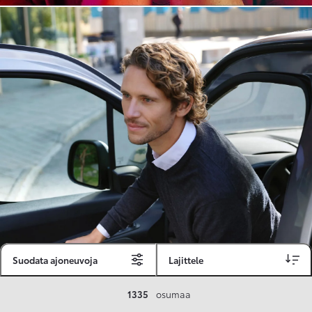
Suodata ajoneuvoja
Lajittele
Toyota Vakuutus
1335
osumaa
Toyota-asiakkaille räätälöity ja valmiiksi kilpailutettu Toyota Vakuutus on edullinen, monipuolinen ja kattava.
Se sisältää Täyskaskossa 80 %:n bonuksen ja voit hyödyntää liikennevakuutusbonuskertymäsi aina 80 %:iin