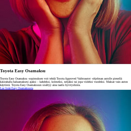
Toyota Easy Osamaksu
Toyota Easy Osamaksu -sopimuksen voit tehdä Toyota Approved Vaihtoautot -ohjelman autolle pienellä
käsirahalla haluamaksesi ajaksi – kahdeksi, kolmeksi, neljäksi tai jopa viideksi vuodeksi. Maksat vain auton
käytöstä. Toyota Easy Osamaksuun sisältyy aina taattu hyvityshinta.
Lue lisää Easy Osamaksusta