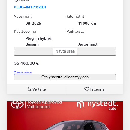
PLUG-IN HYBRIDI
Vuosimalli
Kilometrit
08-2025
11 000 km
Käyttövoima
Vaihteisto
Plug-in hybridi
Bensiini
Automaatti
Näytä lisää
55 480,00 €
Tutustu autoon
Ota yhteyttä jälleenmyyjään
Vertaile
Tallenna