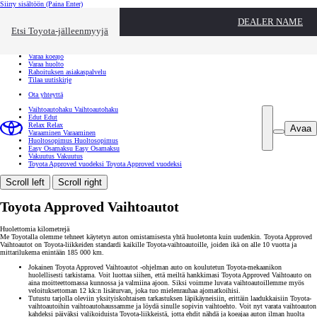
Siirry sisältöön
(Paina Enter)
Ota yhteyttä
DEALER NAME
Sulje
Etsi Toyota-jälleenmyyjä
Toyota palvelee
Etsi jälleenmyyjä
Varaa koeajo
Varaa huolto
Rahoituksen asiakaspalvelu
Tilaa uutiskirje
Ota yhteyttä
Vaihtoautohaku
Vaihtoautohaku
Edut
Edut
Relax
Relax
Avaa
Varaaminen
Varaaminen
Huoltosopimus
Huoltosopimus
Easy Osamaksu
Easy Osamaksu
Vakuutus
Vakuutus
Toyota Approved vuodeksi
Toyota Approved vuodeksi
Scroll left
Scroll right
Toyota Approved Vaihtoautot
Huolettomia kilometrejä
Me Toyotalla olemme tehneet käytetyn auton omistamisesta yhtä huoletonta kuin uudenkin. Toyota Approved
Vaihtoautot on Toyota-liikkeiden standardi kaikille Toyota-vaihtoautoille, joiden ikä on alle 10 vuotta ja
mittarilukema enintään 185 000 km.
Jokainen Toyota Approved Vaihtoautot -ohjelman auto on koulutetun Toyota-mekaanikon
huolellisesti tarkistama. Voit luottaa siihen, että meiltä hankkimasi Toyota Approved Vaihtoauto on
aina moitteettomassa kunnossa ja valmiina ajoon. Siksi voimme luvata vaihtoautoillemme myös
veloituksettoman 12 kk:n lisäturvan, joka tuo mielenrauhaa ajomatkoihisi.
Tutustu tarjolla oleviin yksityiskohtaisen tarkastuksen läpikäyneisiin, erittäin laadukkaisiin Toyota-
vaihtoautoihin vaihtoautohaussamme ja löydä sinulle sopivin vaihtoehto. Voit nyt varata vaihtoauton
kahdeksi päiväksi valikoiduista Toyota-liikkeistä, jotta ehdit nähdä ja koeajaa auton ilman huolta