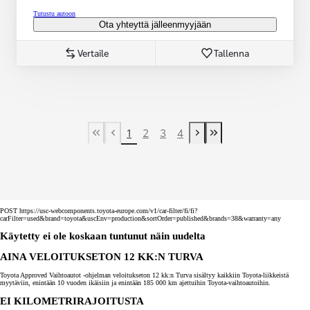
Tutustu autoon
Ota yhteyttä jälleenmyyjään
Vertaile
Tallenna
1
2
3
4
First Page
Previous page
Next page
Last Page
POST https://usc-webcomponents.toyota-europe.com/v1/car-filter/fi/fi?
carFilter=used&brand=toyota&uscEnv=production&sortOrder=published&brands=38&warranty=any
Käytetty ei ole koskaan tuntunut näin uudelta
AINA VELOITUKSETON 12 KK:N TURVA
Toyota Approved Vaihtoautot -ohjelman veloitukseton 12 kk:n Turva sisältyy kaikkiin Toyota-liikkeistä
myytäviin, enintään 10 vuoden ikäisiin ja enintään 185 000 km ajettuihin Toyota-vaihtoautoihin.
EI KILOMETRIRAJOITUSTA