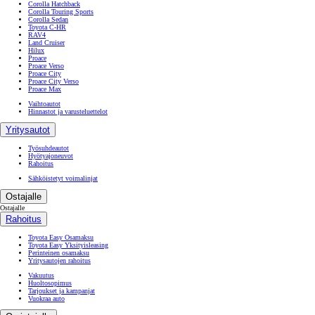
Corolla Hatchback
Corolla Touring Sports
Corolla Sedan
Toyota C-HR
RAV4
Land Cruiser
Hilux
Proace
Proace Verso
Proace City
Proace City Verso
Proace Max
Vaihtoautot
Hinnastot ja varusteluettelot
Yritysautot
Työsuhdeautot
Hyötyajoneuvot
Rahoitus
Sähköistetyt voimalinjat
Ostajalle
Ostajalle
Rahoitus
Toyota Easy Osamaksu
Toyota Easy Yksityisleasing
Perinteinen osamaksu
Yritysautojen rahoitus
Vakuutus
Huoltosopimus
Tarjoukset ja kampanjat
Vuokraa auto