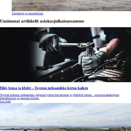
Ympäristö ja vastuullisuus
Uusimmat artikkelit asiakasjulkaisussamme
Hiiri, bensa ja lehdet – Toyotan mekaanikko kertoo kaiken
Toyotan kokenut mekaanikko paljastaa työnsä hulvattomat ja yllättävät tarinat – moottorisahaketjusta
lehtiarkistoon ja janoseen hiireen.
Lue lisää