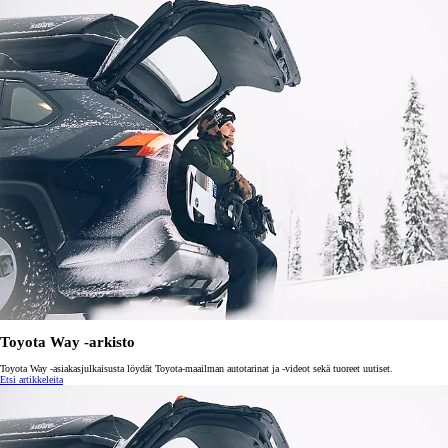
Toyota Way -arkisto
Toyota Way -asiakasjulkaisusta löydät Toyota-maailman autotarinat ja -videot sekä tuoreet uutiset.
Etsi artikkeleita