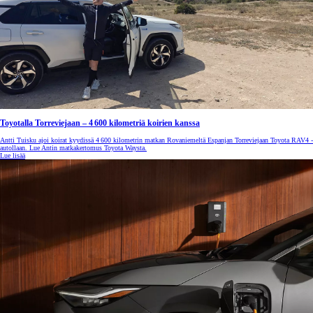
Toyotalla Torreviejaan – 4 600 kilometriä koirien kanssa
Antti Tuisku ajoi koirat kyydissä 4 600 kilometrin matkan Rovaniemeltä Espanjan Torreviejaan Toyota RAV4 -
autollaan. Lue Antin matkakertomus Toyota Waysta.
Lue lisää