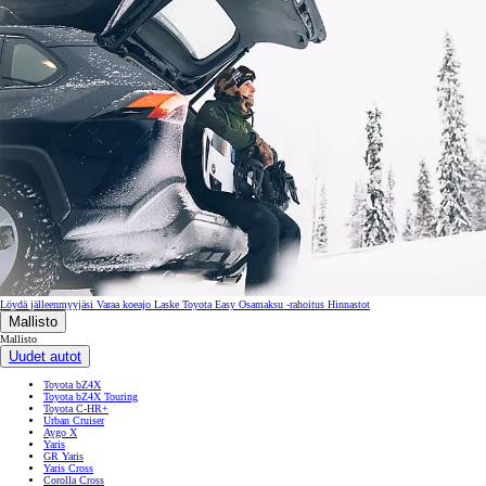
Löydä jälleenmyyjäsi
Varaa koeajo
Laske Toyota Easy Osamaksu -rahoitus
Hinnastot
Mallisto
Mallisto
Uudet autot
Toyota bZ4X
Toyota bZ4X Touring
Toyota C-HR+
Urban Cruiser
Aygo X
Yaris
GR Yaris
Yaris Cross
Corolla Cross