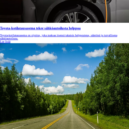
Toyota-kotilatausasema tekee sähköautoilusta helppoa
Toyota-kotilatausasema on sijoitus, joka maksaa itsensä takaisin helppoutena, säästönä ja turvallisena
sähköautoiluna.
Lue lisää