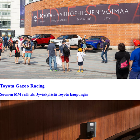
Toyota Gazoo Racing
Suomen MM-ralli teki Jyväskylästä Toyota-kaupungin