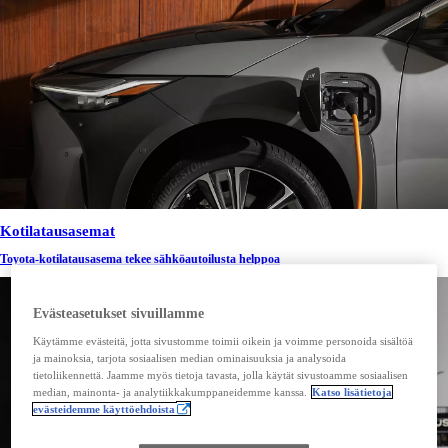
Kotilatausasemat
Toyota-kotilatausasema tekee sähköautoilusta helppoa
Evästeasetukset sivuillamme
Käytämme evästeitä, jotta sivustomme toimii oikein ja voimme personoida sisältöä
ja mainoksia, tarjota sosiaalisen median ominaisuuksia ja analysoida
tietoliikennettä. Jaamme myös tietoja tavasta, jolla käytät sivustoamme sosiaalisen
median, mainonta- ja analytiikkakumppaneidemme kanssa.
Katso lisätietoja
evästeidemme käyttöehdoista