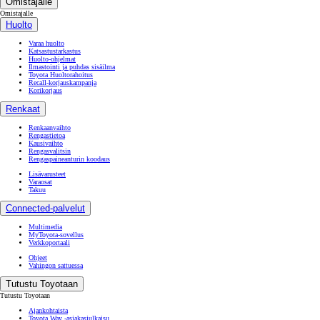
Omistajalle
Omistajalle
Huolto
Varaa huolto
Katsastustarkastus
Huolto-ohjelmat
Ilmastointi ja puhdas sisäilma
Toyota Huoltorahoitus
Recall-korjauskampanja
Korikorjaus
Renkaat
Renkaanvaihto
Rengastietoa
Kausivaihto
Rengasvalitsin
Rengaspaineanturin koodaus
Lisävarusteet
Varaosat
Takuu
Connected-palvelut
Multimedia
MyToyota-sovellus
Verkkoportaali
Ohjeet
Vahingon sattuessa
Tutustu Toyotaan
Tutustu Toyotaan
Ajankohtaista
Toyota Way -asiakasjulkaisu