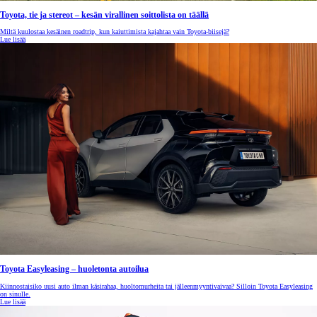
Toyota, tie ja stereot – kesän virallinen soittolista on täällä
Miltä kuulostaa kesäinen roadtrip, kun kaiuttimista kajahtaa vain Toyota-biisejä?
Lue lisää
Toyota Easyleasing – huoletonta autoilua
Kiinnostaisiko uusi auto ilman käsirahaa, huoltomurheita tai jälleenmyyntivaivaa? Silloin Toyota Easyleasing
on sinulle.
Lue lisää