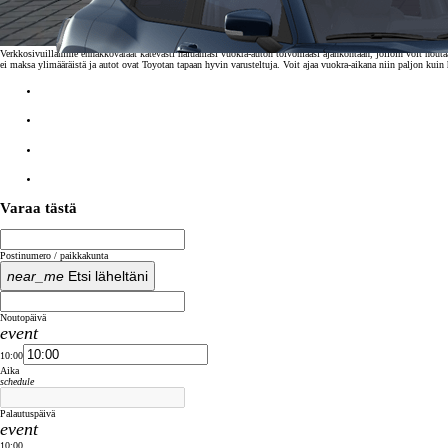
Verkkosivuillamme ennakkovaraat kätevästi haluamasi vuokra-auton toivomaasi ajankohtaan, jolloin voit noutaa se
ei maksa ylimääräistä ja autot ovat Toyotan tapaan hyvin varusteltuja. Voit ajaa vuokra-aikana niin paljon kuin
Varaa tästä
Postinumero / paikkakunta
near_me
Etsi läheltäni
Noutopäivä
event
10:00
Aika
schedule
Alkaen
Palautuspäivä
tai kuukausierä
event
10:00