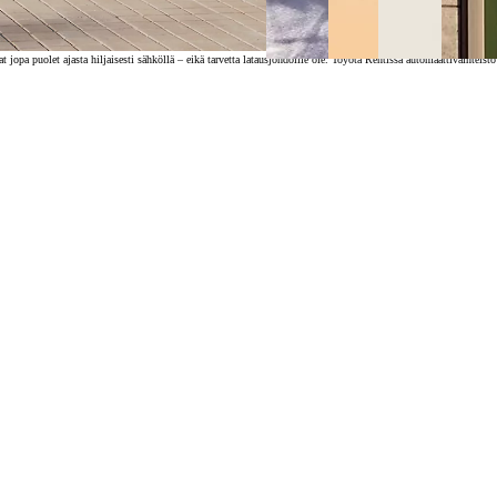
opa puolet ajasta hiljaisesti sähköllä – eikä tarvetta latausjohdoille ole. Toyota Rentissä automaattivaihteisto