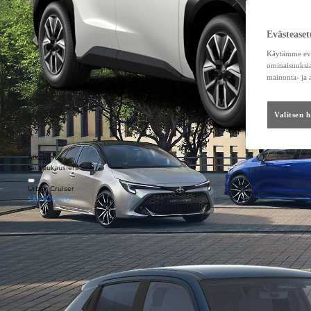
Evästeaset
Käytämme eväs
ominaisuuksia
mainonta- ja
Valitsen 
Alkaen
tai kuukausierä
Urban Cruiser
SÄHKÖAUTO