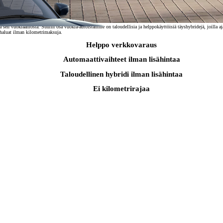
n vuokraamosta. Suurin osa vuokra-autoistamme on taloudellisia ja helppokäyttöisiä täyshybridejä, joilla ajat j
 haluat ilman kilometrimaksuja.
Helppo verkkovaraus
Automaattivaihteet ilman lisähintaa
Taloudellinen hybridi ilman lisähintaa
Ei kilometrirajaa