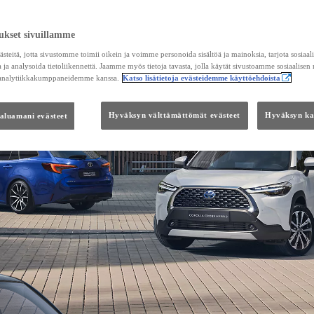
ukset sivuillamme
teitä, jotta sivustomme toimii oikein ja voimme personoida sisältöä ja mainoksia, tarjota sosiaa
 ja analysoida tietoliikennettä. Jaamme myös tietoja tavasta, jolla käytät sivustoamme sosiaalisen
 analytiikkakumppaneidemme kanssa.
Katso lisätietoja evästeidemme käyttöehdoista
haluamani evästeet
Hyväksyn välttämättömät evästeet
Hyväksyn kai