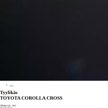
Tyylikäs
TOYOTA COROLLA CROSS
Alkaen (sis. alv)