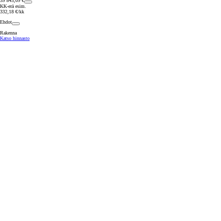
39 843,09 €
KK-erä esim.
332,18 €/kk
Ehdot
Rakenna
Katso hinnasto