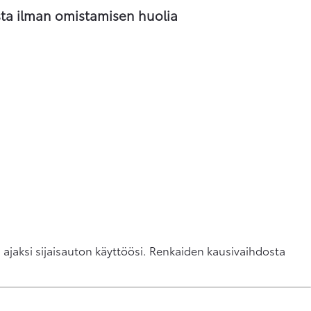
sta ilman omistamisen huolia
ajaksi sijaisauton käyttöösi. Renkaiden kausivaihdosta
Varaa vaihtoauto verko
Tarjoukset 
Va
Varaamalla vaihtoauton 
Tutustu Toy
Nä
ehdit nähdä ja koeajaa
ja kampanjo
To