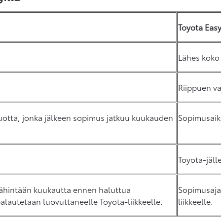
Toyota Easy
Lähes koko 
Riippuen va
 vuotta, jonka jälkeen sopimus jatkuu kuukauden
Sopimusaika
Toyota-jäll
vähintään kuukautta ennen haluttua
Sopimusaja
alautetaan luovuttaneelle Toyota-liikkeelle.
liikkeelle.