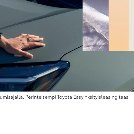
m
G
v
K
k
T
u
tumisajalla. Perinteisempi Toyota Easy Yksityisleasing taas