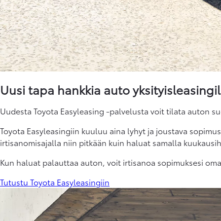
HYBRIDI
Uusi tapa hankkia auto yksityisleasingil
Uudesta Toyota Easyleasing -palvelusta voit tilata auton suo
Toyota Easyleasingiin kuuluu aina lyhyt ja joustava sopimus
irtisanomisajalla niin pitkään kuin haluat samalla kuukausih
Kun haluat palauttaa auton, voit irtisanoa sopimuksesi oman
Tutustu Toyota Easyleasingiin
Alkaen
RAV4