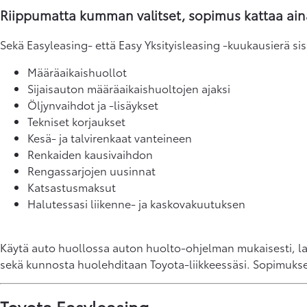
Riippumatta kumman valitset, sopimus kattaa aina 
Sekä Easyleasing- että Easy Yksityisleasing -kuukausierä sis
Määräaikaishuollot
Sijaisauton määräaikaishuoltojen ajaksi
Öljynvaihdot ja -lisäykset
Tekniset korjaukset
Kesä- ja talvirenkaat vanteineen
Renkaiden kausivaihdon
Rengassarjojen uusinnat
Katsastusmaksut
Halutessasi liikenne- ja kaskovakuutuksen
Käytä auto huollossa auton huolto-ohjelman mukaisesti, la
sekä kunnosta huolehditaan Toyota-liikkeessäsi. Sopimukse
Toyota Easyleasing