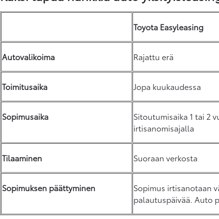
Toyota Easyleasing
Alkaen
Autovalikoima
Rajattu erä
Toimitusaika
Jopa kuukaudessa
Yaris Cross
Sopimusaika
Sitoutumisaika 1 tai 2
HYBRIDI
irtisanomisajalla
Tulossa pian
Tilaaminen
Suoraan verkosta
Sopimuksen päättyminen
Sopimus irtisanotaan 
palautuspäivää. Auto p