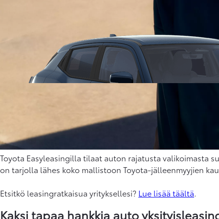
Toyota Easyleasingilla tilaat auton rajatusta valikoimasta su
on tarjolla lähes koko mallistoon Toyota-jälleenmyyjien kau
Etsitkö leasingratkaisua yrityksellesi?
Lue lisää täältä
.
Kaksi tapaa hankkia auto yksityisleasing