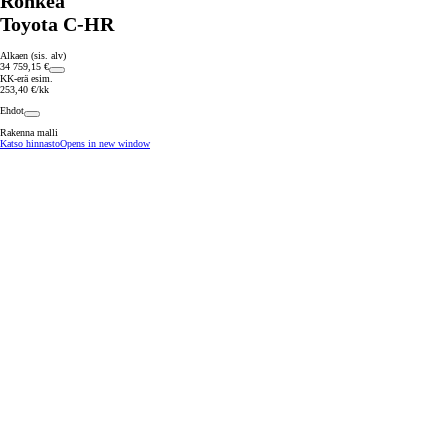
Rohkea
Toyota C-HR
Alkaen (sis. alv)
34 759,15 €
KK-erä esim.
253,40 €/kk
Ehdot
Rakenna malli
Katso hinnasto
Opens in new window