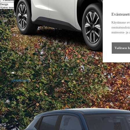
Design
Ajaton muotoilu ja mukavuus
Evästeaset
Käytämme eväs
ominaisuuksia
mainonta- ja
Valitsen 
Alkaen
tai kuukausierä
Urban Cruiser
SÄHKÖAUTO