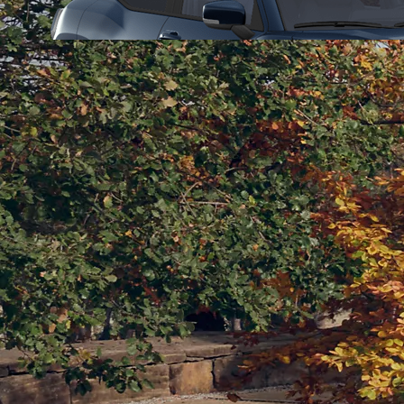
Alkaen
tai kuukausierä