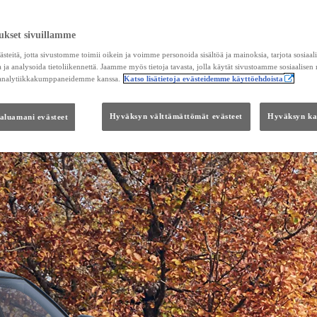
ukset sivuillamme
teitä, jotta sivustomme toimii oikein ja voimme personoida sisältöä ja mainoksia, tarjota sosiaa
 ja analysoida tietoliikennettä. Jaamme myös tietoja tavasta, jolla käytät sivustoamme sosiaalisen
 analytiikkakumppaneidemme kanssa.
Katso lisätietoja evästeidemme käyttöehdoista
haluamani evästeet
Hyväksyn välttämättömät evästeet
Hyväksyn kai