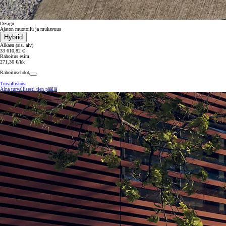
Design
Ajaton muotoilu ja mukavuus
Hybrid
Alkaen (sis. alv)
33 610,82 €
Rahoitus esim.
271,36 €/kk
Rahoitusehdot
Turvallisuus
Aina turvallisesti tien päällä