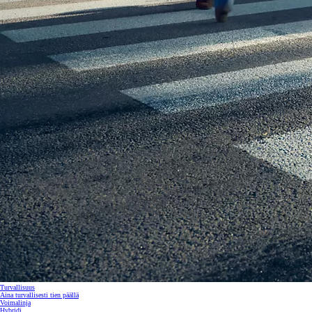
Alkaen
tai kuukausierä
RAV4
LADATTAVA HYBRIDI
Turvallisuus
Aina turvallisesti tien päällä
Voimalinja
Hybridi