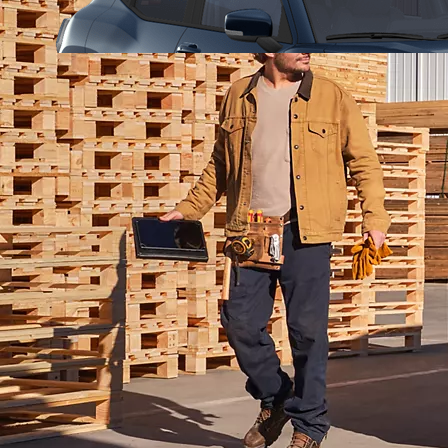
Alkaen
tai kuukausierä