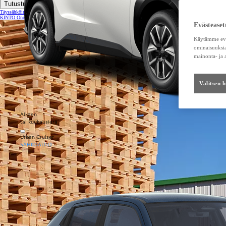
Tutustu tarkemmin
Täyssähköinen Proace
KINTO One Huoltoleasingillä esim. 569 €/kk
Evästeaset
Käytämme eväs
ominaisuuksia
mainonta- ja
Valitsen 
Alkaen
tai kuukausierä
Urban Cruiser
SÄHKÖAUTO