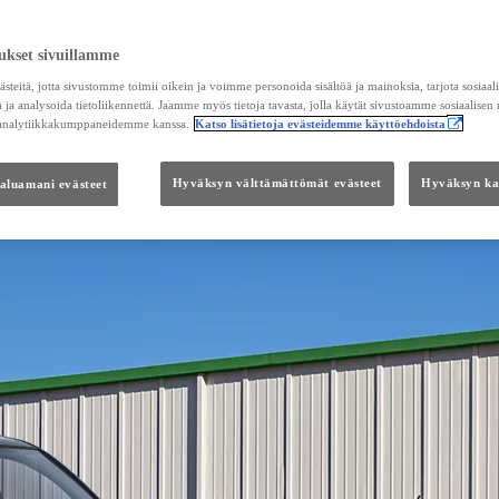
ukset sivuillamme
teitä, jotta sivustomme toimii oikein ja voimme personoida sisältöä ja mainoksia, tarjota sosiaa
 ja analysoida tietoliikennettä. Jaamme myös tietoja tavasta, jolla käytät sivustoamme sosiaalisen
 analytiikkakumppaneidemme kanssa.
Katso lisätietoja evästeidemme käyttöehdoista
haluamani evästeet
Hyväksyn välttämättömät evästeet
Hyväksyn kai