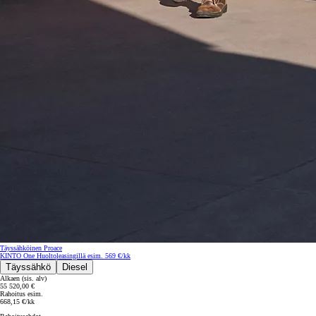
Yaris Cross
HYBRIDI
Tulossa pian
Täyssähköinen Proace
KINTO One Huoltoleasingillä esim. 569 €/kk
Täyssähkö
Diesel
Alkaen (sis. alv)
55 520,00 €
Rahoitus esim.
668,15 €/kk