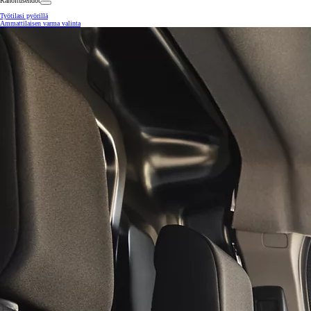
Rahoitusehdot
Työtilasi pyörillä
Ammattilaisen varma valinta