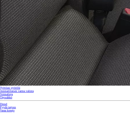
Alkaen
tai kuukausierä
RAV4
LADATTAVA HYBRIDI
Työtilasi pyörillä
Ammattilaisen varma valinta
Voimalinja
Täyssähkö
Diesel
Pyydä tarjous
Varaa koeajo