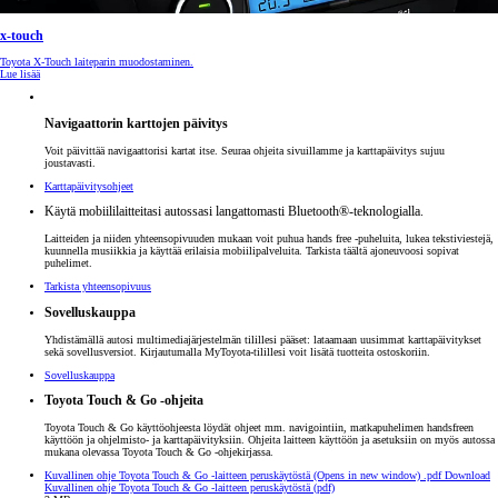
x-touch
Toyota X-Touch laiteparin muodostaminen.
Lue lisää
Navigaattorin karttojen päivitys
Voit päivittää navigaattorisi kartat itse. Seuraa ohjeita sivuillamme ja karttapäivitys sujuu
joustavasti.
Karttapäivitysohjeet
Käytä mobiililaitteitasi autossasi langattomasti Bluetooth®-teknologialla.
Laitteiden ja niiden yhteensopivuuden mukaan voit puhua hands free -puheluita, lukea tekstiviestejä,
kuunnella musiikkia ja käyttää erilaisia mobiilipalveluita. Tarkista täältä ajoneuvoosi sopivat
puhelimet.
Tarkista yhteensopivuus
Sovelluskauppa
Yhdistämällä autosi multimediajärjestelmän tilillesi pääset: lataamaan uusimmat karttapäivitykset
sekä sovellusversiot. Kirjautumalla MyToyota-tilillesi voit lisätä tuotteita ostoskoriin.
Sovelluskauppa
Toyota Touch & Go -ohjeita
Toyota Touch & Go käyttöohjeesta löydät ohjeet mm. navigointiin, matkapuhelimen handsfreen
käyttöön ja ohjelmisto- ja karttapäivityksiin. Ohjeita laitteen käyttöön ja asetuksiin on myös autossa
mukana olevassa Toyota Touch & Go -ohjekirjassa.
Kuvallinen ohje Toyota Touch & Go -laitteen peruskäytöstä
(Opens in new window)
.pdf
Download
Kuvallinen ohje Toyota Touch & Go -laitteen peruskäytöstä (pdf)