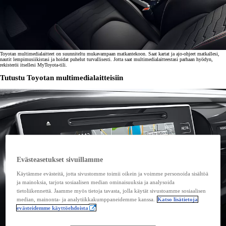
Toyotan multimedialaitteet on suunniteltu mukavampaan matkantekoon. Saat kartat ja ajo-ohjeet matkallesi,
nautit lempimusiikistasi ja hoidat puhelut turvallisesti. Jotta saat multimedialaitteestasi parhaan hyödyn,
rekisteröi itsellesi MyToyota-tili.
Tutustu Toyotan multimedialaitteisiin
Evästeasetukset sivuillamme
Käytämme evästeitä, jotta sivustomme toimii oikein ja voimme personoida sisältöä
ja mainoksia, tarjota sosiaalisen median ominaisuuksia ja analysoida
tietoliikennettä. Jaamme myös tietoja tavasta, jolla käytät sivustoamme sosiaalisen
median, mainonta- ja analytiikkakumppaneidemme kanssa.
Katso lisätietoja
evästeidemme käyttöehdoista