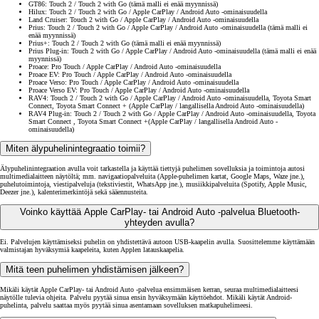
GT86: Touch 2 / Touch 2 with Go (tämä malli ei enää myynnissä)
Hilux: Touch 2 / Touch 2 with Go / Apple CarPlay / Android Auto -ominaisuudella
Land Cruiser: Touch 2 with Go / Apple CarPlay / Android Auto -ominaisuudella
Prius: Touch 2 / Touch 2 with Go / Apple CarPlay / Android Auto -ominaisuudella (tämä malli ei
enää myynnissä)
Prius+: Touch 2 / Touch 2 with Go (tämä malli ei enää myynnissä)
Prius Plug-in: Touch 2 with Go / Apple CarPlay / Android Auto -ominaisuudella (tämä malli ei enää
myynnissä)
Proace: Pro Touch / Apple CarPlay / Android Auto -ominaisuudella
Proace EV: Pro Touch / Apple CarPlay / Android Auto -ominaisuudella
Proace Verso: Pro Touch / Apple CarPlay / Android Auto -ominaisuudella
Proace Verso EV: Pro Touch / Apple CarPlay / Android Auto -ominaisuudella
RAV4: Touch 2 / Touch 2 with Go / Apple CarPlay / Android Auto -ominaisuudella, Toyota Smart
Connect, Toyota Smart Connect + (Apple CarPlay / langallisella Android Auto -ominaisuudella)
RAV4 Plug-in: Touch 2 / Touch 2 with Go / Apple CarPlay / Android Auto -ominaisuudella, Toyota
Smart Connect , Toyota Smart Connect +(Apple CarPlay / langallisella Android Auto -
ominaisuudella)
Miten älypuhelinintegraatio toimii?
Älypuhelinintegraation avulla voit tarkastella ja käyttää tiettyjä puhelimen sovelluksia ja toimintoja autosi
multimedialaitteen näytöltä; mm. navigaatiopalveluita (Apple-puhelimen kartat, Google Maps, Waze jne.),
puhelutoimintoja, viestipalveluja (tekstiviestit, WhatsApp jne.), musiikkipalveluita (Spotify, Apple Music,
Deezer jne.), kalenterimerkintöjä sekä sääennusteita.
Voinko käyttää Apple CarPlay- tai Android Auto -palvelua Bluetooth-
yhteyden avulla?
Ei. Palvelujen käyttämiseksi puhelin on yhdistettävä autoon USB-kaapelin avulla. Suosittelemme käyttämään
valmistajan hyväksymiä kaapeleita, kuten Applen latauskaapelia.
Mitä teen puhelimen yhdistämisen jälkeen?
Mikäli käytät Apple CarPlay- tai Android Auto -palvelua ensimmäisen kerran, seuraa multimedialaitteesi
näytölle tulevia ohjeita. Palvelu pyytää sinua ensin hyväksymään käyttöehdot. Mikäli käytät Android-
puhelinta, palvelu saattaa myös pyytää sinua asentamaan sovelluksen matkapuhelimeesi.