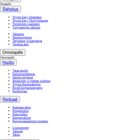
Ostajalle
Rahoitus
Toyota Easy Osamaksu
Toyota Easy Yksityisleasing
Perinteinen osamaksu
Yritysautojen rahoitus
Vakuutus
Huoltosopimus
Tarjoukset ja kampanjat
Vuokraa auto
Omistajalle
Omistajalle
Huolto
Varaa huolto
Katsastustarkastus
Huolto-ohjelmat
Ilmastointi ja puhdas sisäilma
Toyota Huoltorahoitus
Recall-korjauskampanja
Korikorjaus
Renkaat
Renkaanvaihto
Rengastietoa
Kausivaihto
Rengasvalitsin
Rengaspaineanturin koodaus
Lisävarusteet
Varaosat
Takuu