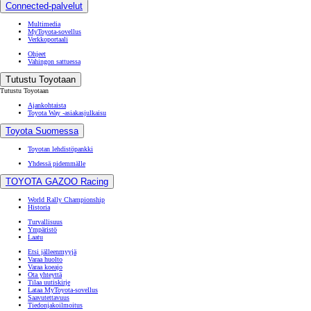
Connected-palvelut
Multimedia
MyToyota-sovellus
Verkkoportaali
Ohjeet
Vahingon sattuessa
Tutustu Toyotaan
Tutustu Toyotaan
Ajankohtaista
Toyota Way -asiakasjulkaisu
Toyota Suomessa
Toyotan lehdistöpankki
Yhdessä pidemmälle
TOYOTA GAZOO Racing
World Rally Championship
Historia
Turvallisuus
Ympäristö
Laatu
Etsi jälleenmyyjä
Varaa huolto
Varaa koeajo
Ota yhteyttä
Tilaa uutiskirje
Lataa MyToyota-sovellus
Saavutettavuus
Tiedonjakoilmoitus