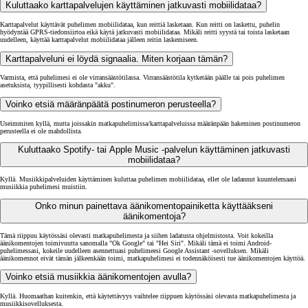
Kuluttaako karttapalvelujen käyttäminen jatkuvasti mobiilidataa?
Karttapalvelut käyttävät puhelimen mobiilidataa, kun reittiä lasketaan. Kun reitti on laskettu, puhelin
hyödyntää GPRS-tiedonsiirtoa eikä käytä jatkuvasti mobiilidataa. Mikäli reitti syystä tai toista lasketaan
uudelleen, käyttää karttapalvelut mobiilidataa jälleen reitin laskemiseen.
Karttapalveluni ei löydä signaalia. Miten korjaan tämän?
Varmista, että puhelimesi ei ole virransäästötilassa. Virransäästötila kytketään päälle tai pois puhelimen
asetuksista, tyypillisesti kohdasta "akku".
Voinko etsiä määränpäätä postinumeron perusteella?
Useimmiten kyllä, mutta joissakin matkapuhelimissa/karttapalveluissa määränpään hakeminen postinumeron
perusteella ei ole mahdollista.
Kuluttaako Spotify- tai Apple Music -palvelun käyttäminen jatkuvasti
mobiilidataa?
Kyllä. Musiikkipalveluiden käyttäminen kuluttaa puhelimen mobiilidataa, ellet ole ladannut kuuntelemaasi
musiikkia puhelimesi muistiin.
Onko minun painettava äänikomentopainiketta käyttääkseni
äänikomentoja?
Tämä riippuu käytössäsi olevasti matkapuhelimesta ja siihen ladatusta ohjelmistosta. Voit kokeilla
äänikomentojen toimivuutta sanomalla "Ok Google" tai "Hei Siri". Mikäli tämä ei toimi Android-
puhelimessasi, kokeile uudelleen asennettuasi puhelimeesi Google Assistant -sovelluksen. Mikäli
äänikomennot eivät tämän jälkeenkään toimi, matkapuhelimesi ei todennäköisesti tue äänikomentojen käyttöä.
Voinko etsiä musiikkia äänikomentojen avulla?
Kyllä. Huomaathan kuitenkin, että käytettävyys vaihtelee riippuen käytössäsi olevasta matkapuhelimesta ja
musiikkisovelluksesta.