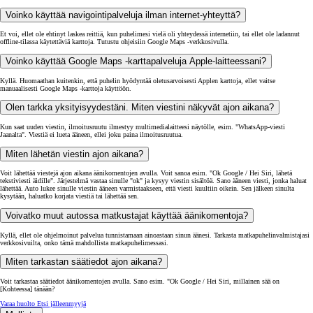
Voinko käyttää navigointipalveluja ilman internet-yhteyttä?
Et voi, ellet ole ehtinyt laskea reittiä, kun puhelimesi vielä oli yhteydessä internetiin, tai ellet ole ladannut
offline-tilassa käytettäviä karttoja. Tutustu ohjeisiin Google Maps -verkkosivulla.
Voinko käyttää Google Maps -karttapalveluja Apple-laitteessani?
Kyllä. Huomaathan kuitenkin, että puhelin hyödyntää oletusarvoisesti Applen karttoja, ellet vaitse
manuaalisesti Google Maps -karttoja käyttöön.
Olen tarkka yksityisyydestäni. Miten viestini näkyvät ajon aikana?
Kun saat uuden viestin, ilmoitusruutu ilmestyy multimedialaitteesi näytölle, esim. "WhatsApp-viesti
Jaanalta". Viestiä ei lueta ääneen, ellei joku paina ilmoitusruutua.
Miten lähetän viestin ajon aikana?
Voit lähettää viestejä ajon aikana äänikomentojen avulla. Voit sanoa esim. "Ok Google / Hei Siri, lähetä
tekstiviesti äidille". Järjestelmä vastaa sinulle "ok" ja kysyy viestin sisältöä. Sano ääneen viesti, jonka haluat
lähettää. Auto lukee sinulle viestin ääneen varmistaakseen, että viesti kuultiin oikein. Sen jälkeen sinulta
kysytään, haluatko korjata viestiä tai lähettää sen.
Voivatko muut autossa matkustajat käyttää äänikomentoja?
Kyllä, ellet ole ohjelmoinut palvelua tunnistamaan ainoastaan sinun äänesi. Tarkasta matkapuhelinvalmistajasi
verkkosivuilta, onko tämä mahdollista matkapuhelimessasi.
Miten tarkastan säätiedot ajon aikana?
Voit tarkastaa säätiedot äänikomentojen avulla. Sano esim. "Ok Google / Hei Siri, millainen sää on
[Kohteessa] tänään?
Varaa huolto
Etsi jälleenmyyjä