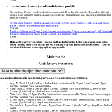
2 MB
Toyota Smart Connect -multimedialaitteen profiilit
Toyota Smart Connect -multimedialaitteessa on mahdollista käyttää useita MyToyota-käyttäjätilejä,
ja näitä tilejä kutsutaan multimedialaitteen profiileiksi. Oppaistamme opit, miten multimedialaitteen
profiilit toimivat.
Toyota Smart Connect -multimedialaitteen profiilit
(Opens in new window)
.pdf
Download Toyota
Smart Connect -multimedialaitteen profiilit (pdf)
774 KB
Profiilin yhdistäminen Toyota Smart Connect -multimediaan
(Opens in new window)
.pdf
Download
Profiilin yhdistäminen Toyota Smart Connect -multimediaan (pdf)
1 MB
Haluaisitko kysyä vielä jotain Toyotan multimedialaitteista? Ehkä sinua kiinnostaa tietää
miten lähettää viesti ajon aikana tai että käyttääkö Spotify jatkuvasti mobiilidataa? Tutustu
multimedialaitteista usein kysyttyihin kysymyksiin.
Multimedia
Usein kysytyt kysymykset
Mikä multimediajärjestelmä autossani on?
Alla mallikohtainen lista tällä hetkellä käytössä olevista multimediajärjestelmistä:
Aygo X: Touch 2 Apple CarPlay / Android Auto -ominaisuudella, Toyota Smart Connect (Apple
CarPlay / Android Auto -ominaisuudella
Yaris: Touch 2/ Touch 2 with go Apple CarPlay / Android Auto -ominaisuuksilla, Toyota Smart
Connect (Apple CarPlay / Android Auto -ominaisuudella
Yaris Cross: Touch 2 Apple CarPlay / Android Auto -ominaisuudella, Toyota Smart Connect (Apple
CarPlay / Android Auto -ominaisuudella
C-HR: Touch 2 / Touch 2 with Go / Apple CarPlay / Android Auto -ominaisuudella, Toyota Smart
Connect (Apple CarPlay / langallinen Android Auto
Toyota bZ4X: Toyota Smart Connect, Toyota Smart Connect + (Apple CarPlay / langallinen Android
Auto)
Corolla: Toyota Smart Connect (Apple CarPlay / langallinen Android Auto