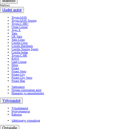
Mallisto
Mallisto
Uudet autot
Toyota bZ4X
Toyota bZ4X Touring
Toyota C-HR+
Urban Cruiser
Aygo X
Yaris
GR Yaris
Yaris Cross
Corolla Cross
Corolla Hatchback
Corolla Touring Sports
Corolla Sedan
Toyota C-HR
RAV4
Land Cruiser
Hilux
Proace
Proace Verso
Proace City
Proace City Verso
Proace Max
Vaihtoautot
Nopean toimituksen autot
Hinnastot ja varusteluettelot
Yritysautot
Työsuhdeautot
Hyötyajoneuvot
Rahoitus
Sähköistetyt voimalinjat
Ostajalle