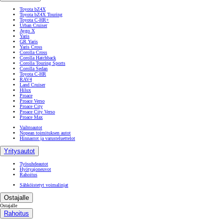
Toyota bZ4X
Toyota bZ4X Touring
Toyota C-HR+
Urban Cruiser
Aygo X
Yaris
GR Yaris
Yaris Cross
Corolla Cross
Corolla Hatchback
Corolla Touring Sports
Corolla Sedan
Toyota C-HR
RAV4
Land Cruiser
Hilux
Proace
Proace Verso
Proace City
Proace City Verso
Proace Max
Vaihtoautot
Nopean toimituksen autot
Hinnastot ja varusteluettelot
Yritysautot
Työsuhdeautot
Hyötyajoneuvot
Rahoitus
Sähköistetyt voimalinjat
Ostajalle
Ostajalle
Rahoitus