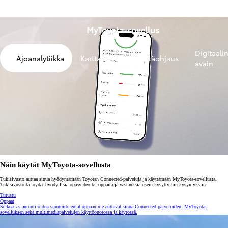
MyToyota-sovellus
Digitaali
Ajoanalytiikka
Karttapalvelut
Etäohjaus
avain
Näin käytät MyToyota-sovellusta
Tukisivusto auttaa sinua hyödyntämään Toyotan Connected-palveluja ja käyttämään MyToyota-sovellusta.
Tukisivustolta löydät hyödyllisiä opasvideoita, oppaita ja vastauksia usein kysyttyihin kysymyksiin.
Tutustu
Oppaat
Selkeät asiantuntijoiden suunnittelemat oppaamme auttavat sinua Connected-palveluiden, MyToyota-
sovelluksen sekä multimediapalvelujen käyttöönotossa ja käytössä.