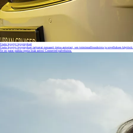
Usein kysytyt kysymykset
Usein kysytyt kysymykset tarjoavat runsaasti tietoa autostasi, sen toiminnallisuuksista ja sovelluksen käytöstä.
Se on paras paikka oppia lisää autosi Connected-palveluista.