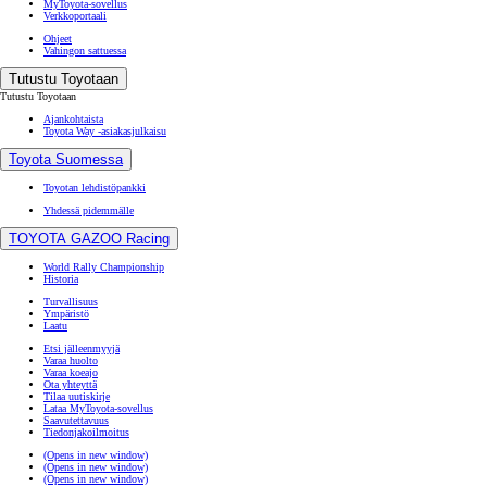
MyToyota-sovellus
Verkkoportaali
Ohjeet
Vahingon sattuessa
Tutustu Toyotaan
Tutustu Toyotaan
Ajankohtaista
Toyota Way -asiakasjulkaisu
Toyota Suomessa
Toyotan lehdistöpankki
Yhdessä pidemmälle
TOYOTA GAZOO Racing
World Rally Championship
Historia
Turvallisuus
Ympäristö
Laatu
Etsi jälleenmyyjä
Varaa huolto
Varaa koeajo
Ota yhteyttä
Tilaa uutiskirje
Lataa MyToyota-sovellus
Saavutettavuus
Tiedonjakoilmoitus
(Opens in new window)
(Opens in new window)
(Opens in new window)