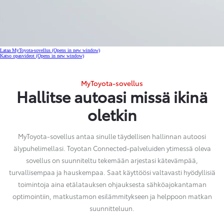
Lataa MyToyota-sovellus
(Opens in new window)
Katso opasvideot
(Opens in new window)
MyToyota-sovellus
Hallitse autoasi missä ikinä
oletkin
MyToyota-sovellus antaa sinulle täydellisen hallinnan autoosi
älypuhelimellasi. Toyotan Connected-palveluiden ytimessä oleva
sovellus on suunniteltu tekemään arjestasi kätevämpää,
turvallisempaa ja hauskempaa. Saat käyttöösi valtavasti hyödyllisiä
toimintoja aina etälatauksen ohjauksesta sähköajokantaman
optimointiin, matkustamon esilämmitykseen ja helppoon matkan
suunnitteluun.