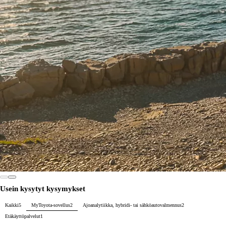
Usein kysytyt kysymykset
Kaikki
5
MyToyota-sovellus
2
Ajoanalytiikka, hybridi- tai sähköautovalmennus
2
Etäkäyttöpalvelut
1