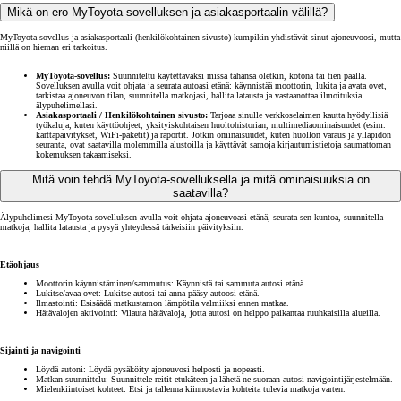
Mikä on ero MyToyota-sovelluksen ja asiakasportaalin välillä?
MyToyota-sovellus ja asiakasportaali (henkilökohtainen sivusto) kumpikin yhdistävät sinut ajoneuvoosi, mutta
niillä on hieman eri tarkoitus.
MyToyota-sovellus:
Suunniteltu käytettäväksi missä tahansa oletkin, kotona tai tien päällä.
Sovelluksen avulla voit ohjata ja seurata autoasi etänä: käynnistää moottorin, lukita ja avata ovet,
tarkistaa ajoneuvon tilan, suunnitella matkojasi, hallita latausta ja vastaanottaa ilmoituksia
älypuhelimellasi.
Asiakasportaali / Henkilökohtainen sivusto:
Tarjoaa sinulle verkkoselaimen kautta hyödyllisiä
työkaluja, kuten käyttöohjeet, yksityiskohtaisen huoltohistorian, multimediaominaisuudet (esim.
karttapäivitykset, WiFi-paketit) ja raportit. Jotkin ominaisuudet, kuten huollon varaus ja ylläpidon
seuranta, ovat saatavilla molemmilla alustoilla ja käyttävät samoja kirjautumistietoja saumattoman
kokemuksen takaamiseksi.
Mitä voin tehdä MyToyota-sovelluksella ja mitä ominaisuuksia on
saatavilla?
Älypuhelimesi MyToyota-sovelluksen avulla voit ohjata ajoneuvoasi etänä, seurata sen kuntoa, suunnitella
matkoja, hallita latausta ja pysyä yhteydessä tärkeisiin päivityksiin.
Etäohjaus
Moottorin käynnistäminen/sammutus: Käynnistä tai sammuta autosi etänä.
Lukitse/avaa ovet: Lukitse autosi tai anna pääsy autoosi etänä.
Ilmastointi: Esisäädä matkustamon lämpötila valmiiksi ennen matkaa.
Hätävalojen aktivointi: Vilauta hätävaloja, jotta autosi on helppo paikantaa ruuhkaisilla alueilla.
Sijainti ja navigointi
Löydä autoni: Löydä pysäköity ajoneuvosi helposti ja nopeasti.
Matkan suunnittelu: Suunnittele reitit etukäteen ja lähetä ne suoraan autosi navigointijärjestelmään.
Mielenkiintoiset kohteet: Etsi ja tallenna kiinnostavia kohteita tulevia matkoja varten.