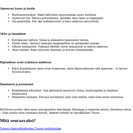
Ajoneuvon kunto ja huolto
Huoltomuistutukset: Hanki hälytykset muistuttamaan autosi huollosta.
Ajoneuvon tila: Tarkista polttoainetaso, ajomäärä, akun lataus ja rengaspaine.
Ajo-analytiikka: Käy läpi matkahistoriasi ja katso analyysia ajotyylistäsi.
Akku ja lataaminen
Kotilatausten hallinta: Seuraa ja aikatauluta lataussessiot kotona.
Älykäs lataus: Optimoi latausajat energiatariffien tai ajotarpeiden mukaan.
Julkiset latauspisteet: Paikanna lähelläsi olevat latauspisteet ja tarkista saatavuus.
Akun seuranta: Katso nykyinen lataustaso ja arvioitu toimintamatka.
Digitaalinen avain (valituissa malleissa)
Käytä älypuhelintasi auton ovien avaamiseen, auton käynnistämiseen sekä ajamiseen – et tarvitse
fyysistä avainta.
Ilmoitukset ja personointi
Reaaliaikaiset hälytykset: Saat päivityksiä ajoneuvosi tilasta, huoltotarpeista ja latauksen
etenemisestä.
Mukautettu kojelauta: Personoi kotinäyttösi juuri sillä tiedolla, mikä sinua eniten kiinnostaa.
MyToyota-sovellus tekee auton omistajuudesta kätevämpää, fiksumpaa ja enemmän autoosi yhteydessä olevaa
– olipa sinulla sitten itselataava hybridi, ladattava hybridi tai täyssähköinen Toyota.
Mitä seuraavaksi?
Tutustu tilausvaihtoehtoihin
Tutustu multimediaan