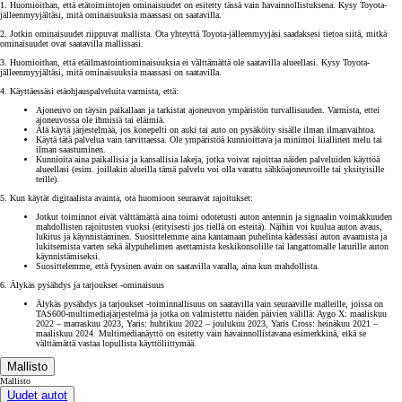
1. Huomioithan, että etätoimintojen ominaisuudet on esitetty tässä vain havainnollistuksena. Kysy Toyota-
jälleenmyyjältäsi, mitä ominaisuuksia maassasi on saatavilla.
2. Jotkin ominaisuudet riippuvat mallista. Ota yhteyttä Toyota-jälleenmyyjäsi saadaksesi tietoa siitä, mitkä
ominaisuudet ovat saatavilla mallissasi.
3. Huomioithan, että etäilmastointiominaisuuksia ei välttämättä ole saatavilla alueellasi. Kysy Toyota-
jälleenmyyjältäsi, mitä ominaisuuksia maassasi on saatavilla.
4. Käyttäessäsi etäohjauspalveluita varmista, että:
Ajoneuvo on täysin paikallaan ja tarkistat ajoneuvon ympäristön turvallisuuden. Varmista, ettei
ajoneuvossa ole ihmisiä tai eläimiä.
Älä käytä järjestelmää, jos konepelti on auki tai auto on pysäköity sisälle ilman ilmanvaihtoa.
Käytä tätä palvelua vain tarvittaessa. Ole ympäristöä kunnioittava ja minimoi liiallinen melu tai
ilman saastuminen.
Kunnioita aina paikallisia ja kansallisia lakeja, jotka voivat rajoittaa näiden palveluiden käyttöä
alueellasi (esim. joillakin alueilla tämä palvelu voi olla varattu sähköajoneuvoille tai yksityisille
teille).
5. Kun käytät digitaalista avainta, ota huomioon seuraavat rajoitukset:
Jotkut toiminnot eivät välttämättä aina toimi odotetusti auton antennin ja signaalin voimakkuuden
mahdollisten rajoitusten vuoksi (erityisesti jos tiellä on esteitä). Näihin voi kuulua auton avaus,
lukitus ja käynnistäminen. Suosittelemme aina kantamaan puhelinta kädessäsi auton avaamista ja
lukitsemista varten sekä älypuhelimen asettamista keskikonsolille tai langattomalle laturille auton
käynnistämiseksi.
Suosittelemme, että fyysinen avain on saatavilla varalla, aina kun mahdollista.
6. Älykäs pysähdys ja tarjoukset -ominaisuus
Älykäs pysähdys ja tarjoukset -toiminnallisuus on saatavilla vain seuraaville malleille, joissa on
TAS600-multimediajärjestelmä ja jotka on valmistettu näiden päivien välillä: Aygo X: maaliskuu
2022 – marraskuu 2023, Yaris: huhtikuu 2022 – joulukuu 2023, Yaris Cross: heinäkuu 2021 –
maaliskuu 2024. Multimedianäyttö on esitetty vain havainnollistavana esimerkkinä, eikä se
välttämättä vastaa lopullista käyttöliittymää.
Mallisto
Mallisto
Uudet autot