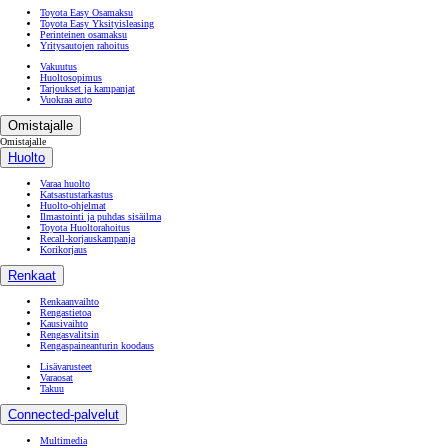
Toyota Easy Osamaksu
Toyota Easy Yksityisleasing
Perinteinen osamaksu
Yritysautojen rahoitus
Vakuutus
Huoltosopimus
Tarjoukset ja kampanjat
Vuokraa auto
Omistajalle
Omistajalle
Huolto
Varaa huolto
Katsastustarkastus
Huolto-ohjelmat
Ilmastointi ja puhdas sisäilma
Toyota Huoltorahoitus
Recall-korjauskampanja
Korikorjaus
Renkaat
Renkaanvaihto
Rengastietoa
Kausivaihto
Rengasvalitsin
Rengaspaineanturin koodaus
Lisävarusteet
Varaosat
Takuu
Connected-palvelut
Multimedia