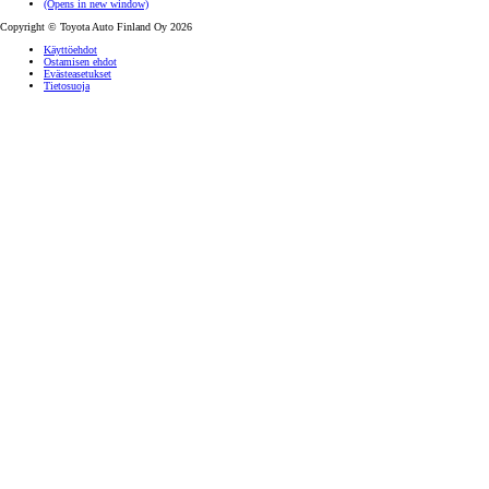
(Opens in new window)
Copyright © Toyota Auto Finland Oy 2026
Käyttöehdot
Ostamisen ehdot
Evästeasetukset
Tietosuoja