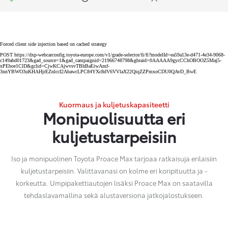
Forced client side injection based on cached strategy
POST https://dxp-webcarconfig.toyota-europe.com/v1/grade-selector/fi/fi?modelId=ea59a13e-d471-4e34-9068-
c149abd01723&gad_source=1&gad_campaignid=21966748798&gbraid=0AAAAA9gycCChOBOOZ5Maj5-
xPEboe1ClD&gclid=CjwKCAjwvsvTBhBaEiwAmf-
3nnYBWO3uKHAHjrEZnlccI2AbawcLPC84YXc8dV6VVlaX22QiqZZPmxoCDU0QAvD_BwE
Kuormaus ja kuljetuskapasiteetti
Monipuolisuutta eri
kuljetustarpeisiin
Iso ja monipuolinen Toyota Proace Max tarjoaa ratkaisuja erilaisiin
kuljetustarpeisiin. Valittavanasi on kolme eri koripituutta ja -
korkeutta. Umpipakettiautojen lisäksi Proace Max on saatavilla
tehdaslavamallina sekä alustaversiona jatkojalostukseen.