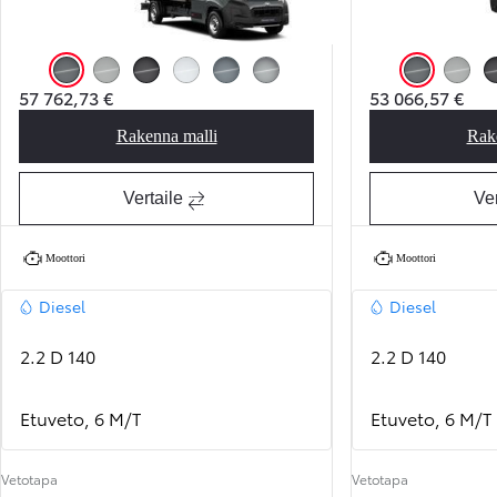
Anthracite
Misty Grey
Black Opal
Icy White
Stormy Grey
Silver Shadow
Anthracite
Misty G
57 762,73 €
53 066,57 €
Rakenna malli
Rak
Proace Max Base
Vertaile
Ver
Moottori
Moottori
Diesel
Diesel
2.2 D 140
2.2 D 140
Etuveto, 6 M/T
Etuveto, 6 M/T
Vetotapa
Vetotapa