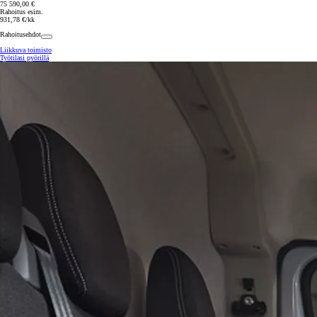
75 590,00 €
Rahoitus esim.
931,78 €/kk
Rahoitusehdot
Liikkuva toimisto
Työtilasi pyörillä