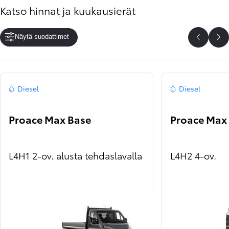
Katso hinnat ja kuukausierät
Näytä suodattimet
Edelline
Se
Diesel
Diesel
Proace Max Base
Proace Max
L4H1 2-ov. alusta tehdaslavalla
L4H2 4-ov.