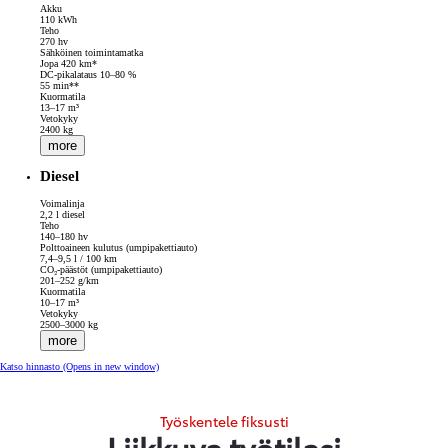
Akku
110 kWh
Teho
270 hv
Sähköinen toimintamatka
Jopa 420 km*
DC-pikalataus 10–80 %
55 min**
Kuormatila
13–17 m³
Vetokyky
2400 kg
more
Diesel
Voimalinja
2,2 l diesel
Teho
140–180 hv
Polttoaineen kulutus (umpipakettiauto)
7,4–9,5 l / 100 km
CO₂-päästöt (umpipakettiauto)
201–252 g/km
Kuormatila
10–17 m³
Vetokyky
2500–3000 kg
more
Katso hinnasto
(Opens in new window)
Työskentele fiksusti
Liikkuva työtilasi