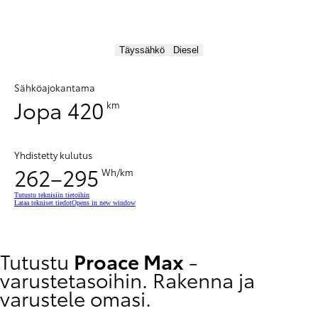
Täyssähkö
Diesel
Sähköajokantama
Jopa 420
km
Yhdistetty kulutus
262–295
Wh/km
Tutustu teknisiin tietoihin
Lataa tekniset tiedot
Opens in new window
Tutustu
Proace Max
-
varustetasoihin. Rakenna ja
varustele omasi.