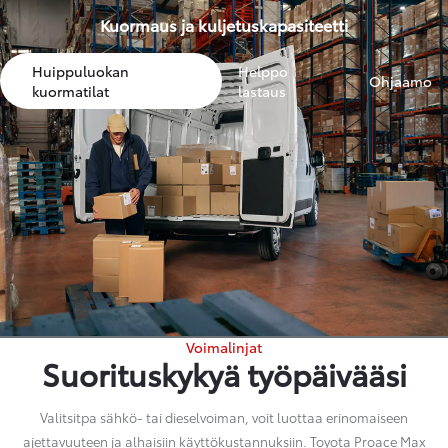
Kuormaus ja kuljetuskapasiteetti
Huippuluokan
Helppo
Ohjaamo
kuormatilat
lastaus
Voimalinjat
Suorituskykyä työpäivääsi
Valitsitpa sähkö- tai dieselvoiman, voit luottaa erinomaiseen
ajettavuuteen ja alhaisiin käyttökustannuksiin. Toyota Proace Max