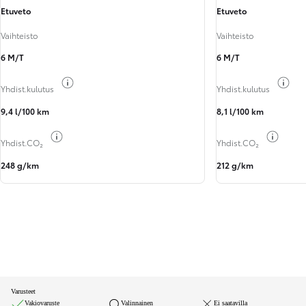
Etuveto
Etuveto
Vaihteisto
Vaihteisto
6 M/T
6 M/T
Näytä polttoainetiedot
Näy
Yhdist.kulutus
Yhdist.kulutus
9,4 l/100 km
8,1 l/100 km
Näytä polttoainetiedot
Näytä 
Yhdist.CO₂
Yhdist.CO₂
248 g/km
212 g/km
Varusteet
Vakiovaruste
Valinnainen
Ei saatavilla