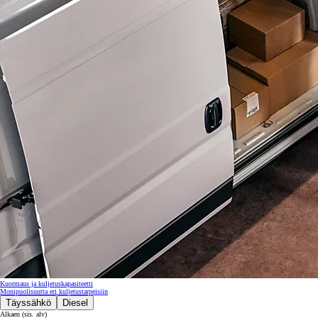
Kuormaus ja kuljetuskapasiteetti
Monipuolisuutta eri kuljetustarpeisiin
Täyssähkö
Diesel
Alkaen (sis. alv)