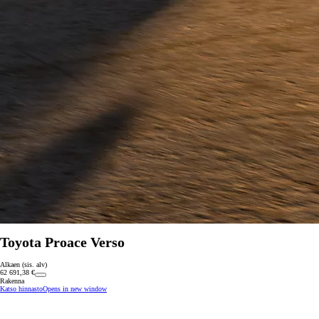
Toyota Proace Verso
Alkaen (sis. alv)
62 691,38 €
Rakenna
Katso hinnasto
Opens in new window