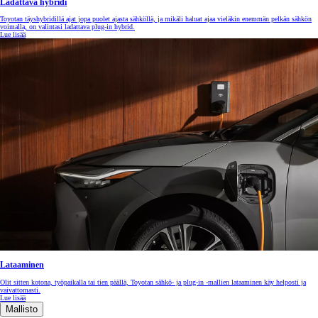
Ladattava hybridi
Toyotan täyshybridillä ajat jopa puolet ajasta sähköllä, ja mikäli haluat ajaa vieläkin enemmän pelkän sähkön
voimalla, on valintasi ladattava plug-in hybrid.
Lue lisää
Lataaminen
Olit sitten kotona, työpaikalla tai tien päällä, Toyotan sähkö- ja plug-in -mallien lataaminen käy helposti ja
vaivattomasti.
Lue lisää
Mallisto