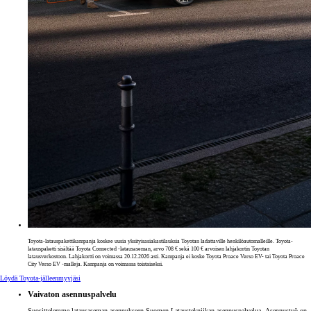
Toyota-latauspakettikampanja koskee uusia yksityisasiakastilauksia Toyotan ladattaville henkilöautomalleille. Toyota-
latauspaketti sisältää Toyota Connected -latausaseman, arvo 708 € sekä 100 € arvoisen lahjakortin Toyotan
latausverkostoon. Lahjakortti on voimassa 20.12.2026 asti. Kampanja ei koske Toyota Proace Verso EV- tai Toyota Proace
City Verso EV -malleja. Kampanja on voimassa toistaiseksi.
Löydä Toyota-jälleenmyyjäsi
Vaivaton asennuspalvelu
Suosittelemme latausaseman asennukseen Suomen Lataustekniikan asennuspalvelua. Asennustyö on