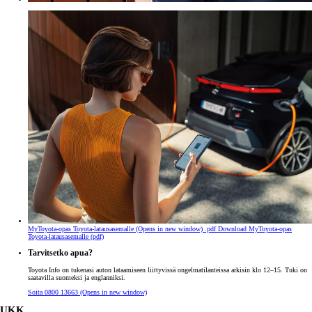
MyToyota-opas Toyota-latausasemalle
(Opens in new window)
.pdf
Download MyToyota-opas
Toyota-latausasemalle (pdf)
Tarvitsetko apua?
Toyota Info on tukenasi auton lataamiseen liittyvissä ongelmatilanteissa arkisin klo 12–15. Tuki on
saatavilla suomeksi ja englanniksi.
Soita 0800 13663
(Opens in new window)
UKK