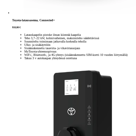
Toyota-latausasema, Connected+
910,00 €
Latauskaapelin pistoke ilman kiinteää kaapelia
Teho 3,7–22 kW, kolmivaiheinen, maksimiteho säädettävissä
Suunniteltu toimimaan jatkuvalla korkealla teholla
Ulko- ja sisäkäyttöön
Sisäänrakennettu tasavirta- ja vikavirtasuojaus
MyToyota-yhteensopivuus
WiFi-, Bluetooth-, ja 4G-yhteys (sisäänrakennettu SIM-kortti 10 vuoden liittymällä)
Takuu 3 v autokaupan yhteydessä ostettuna