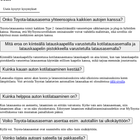
Usein kysytyt kysymykset
Onko Toyota-latausasema yhteensopiva kaikkien autojen kanssa?
Toyota-latausasema toimii kaikkien Type 2 -latausliitännällä varustettujen sähköautojen ja plug-in hybridien
kanssa. Huomaa, että MyToyota-sovelluksen ominaisuudet voivat vaihdella malleittain, eikä sovellus ole
käytössä muun merkkisten autojen kanssa.
Mitä eroa on kiinteällä latauskaapelilla varustetulla kotilatausasemalla ja
latauskaapelin pistokkeella varustetulla latausasemalla?
Kiinteällä latauskaapelilla varustetussa kotilatausasemassa latauskaapeli on aina kiinni, kun taas latauskaapelin
pistokkeella varustettua latausasemaa käytetään erillisen kaapelin kanssa, mikä tarjoaa enemmän joustavuutta.
Kuinka kauan auton kotilataaminen kestää?
Latausaika riippuu autosi akun koosta ja latausominaisuuksista sekä ulkoisista ominaisuuksista kuten
lämpötilasta. Voit arvioida Toyotan ladattavien automallien latausaikaa eri olosuhteissa
tällä sivulla
.
Kuinka helppoa auton kotilataaminen on?
Kun latausasema on asennettu, lataaminen on erittäin vaivatonta. Kytke vain auto latausasemaan, niin
lataaminen alkaa – se on näin yksinkertaista. Edistyneet lataamisen etähallintaominaisuudetkin ovat MyToyota-
sovelluksessa vain muutaman painalluksen päässä.
Voiko Toyota-latausaseman asentaa esim. autotalliin tai ulkokäyttöön?
Kyllä voi. Toyota-latausasemat ovat suunniteltu niin ulko- kuin sisäkäyttöön.
Voinko ladata autoani sateella tai pakkasella?