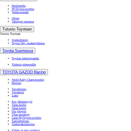
Multimedia
MyToyota-sovellus
Verkkoportaali
Ohjeet
Vahingon sattuessa
Tutustu Toyotaan
Tutustu Toyotaan
Ajankohtaista
Toyota Way -asiakasjulkaisu
Toyota Suomessa
Toyotan lehdistöpankki
Yhdessä pidemmälle
TOYOTA GAZOO Racing
World Rally Championship
Historia
Turvallisuus
Ympäristö
Laatu
Etsi jälleenmyyjä
Varaa huolto
Varaa koeajo
Ota yhteyttä
Tilaa uutiskirje
Lataa MyToyota-sovellus
Saavutettavuus
Tiedonjakoilmoitus
(Opens in new window)