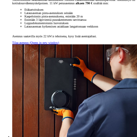
kotitalousvähennyskelpoinen. 11 kW perusasennus
alkaen 790 €
sisältää mm:
Etäkartoituksen
Latausaseman pinta-asennuksen seinään
Kaapeloinnin pinta-asennuksena, enintään 20 m
Enintään 3 läpivientiä puurakenteeseen tarvittaessa
Loppudokumentoinnin luovutuksen
Latausaseman kytkemisen asiakkaan langattomaan verkkoon
Asennus saatavilla myös 22 kW:n tehoisena, kysy lisää asentajaltasi.
Tilaa asennus
(Opens in new window)