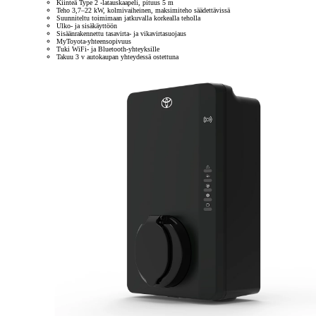
Kiinteä Type 2 -latauskaapeli, pituus 5 m
Teho 3,7–22 kW, kolmivaiheinen, maksimiteho säädettävissä
Suunniteltu toimimaan jatkuvalla korkealla teholla
Ulko- ja sisäkäyttöön
Sisäänrakennettu tasavirta- ja vikavirtasuojaus
MyToyota-yhteensopivuus
Tuki WiFi- ja Bluetooth-yhteyksille
Takuu 3 v autokaupan yhteydessä ostettuna