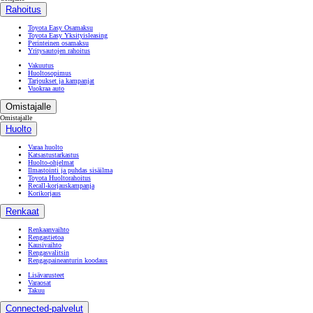
Rahoitus
Toyota Easy Osamaksu
Toyota Easy Yksityisleasing
Perinteinen osamaksu
Yritysautojen rahoitus
Vakuutus
Huoltosopimus
Tarjoukset ja kampanjat
Vuokraa auto
Omistajalle
Omistajalle
Huolto
Varaa huolto
Katsastustarkastus
Huolto-ohjelmat
Ilmastointi ja puhdas sisäilma
Toyota Huoltorahoitus
Recall-korjauskampanja
Korikorjaus
Renkaat
Renkaanvaihto
Rengastietoa
Kausivaihto
Rengasvalitsin
Rengaspaineanturin koodaus
Lisävarusteet
Varaosat
Takuu
Connected-palvelut