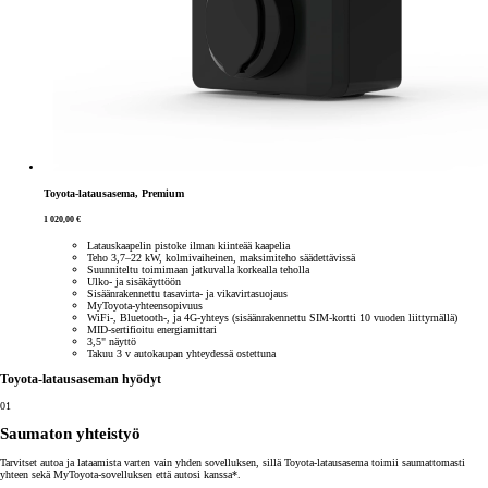
Toyota-latausasema, Premium
1 020,00 €
Latauskaapelin pistoke ilman kiinteää kaapelia
Teho 3,7–22 kW, kolmivaiheinen, maksimiteho säädettävissä
Suunniteltu toimimaan jatkuvalla korkealla teholla
Ulko- ja sisäkäyttöön
Sisäänrakennettu tasavirta- ja vikavirtasuojaus
MyToyota-yhteensopivuus
WiFi-, Bluetooth-, ja 4G-yhteys (sisäänrakennettu SIM-kortti 10 vuoden liittymällä)
MID-sertifioitu energiamittari
3,5" näyttö
Takuu 3 v autokaupan yhteydessä ostettuna
Toyota-latausaseman hyödyt
01
Saumaton yhteistyö
Tarvitset autoa ja lataamista varten vain yhden sovelluksen, sillä Toyota-latausasema toimii saumattomasti
yhteen sekä MyToyota-sovelluksen että autosi kanssa*.