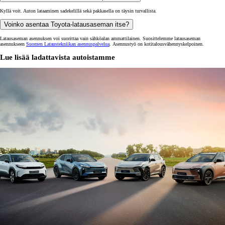
Kyllä voit. Auton lataaminen sadekelillä sekä pakkasella on täysin turvallista.
Voinko asentaa Toyota-latausaseman itse?
Latausaseman asennuksen voi suorittaa vain sähköalan ammattilainen. Suosittelemme latausaseman
asennukseen
Suomen Lataustekniikan asennuspalvelua
. Asennustyö on kotitalousvähennyskelpoinen.
Lue lisää ladattavista autoistamme