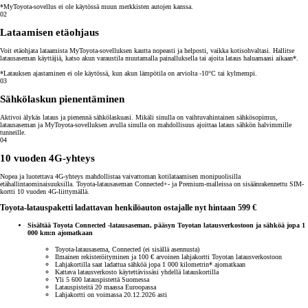
*MyToyota-sovellus ei ole käytössä muun merkkisten autojen kanssa.
02
Lataamisen etäohjaus
Voit etäohjata lataamista MyToyota-sovelluksen kautta nopeasti ja helposti, vaikka kotisohvaltasi. Hallitse
latausaseman käyttäjiä, katso akun varaustila muutamalla painalluksella tai ajoita lataus haluamaasi aikaan*.
*Latauksen ajastaminen ei ole käytössä, kun akun lämpötila on arviolta -10°C tai kylmempi.
03
Sähkölaskun pienentäminen
Aktivoi älykäs lataus ja pienennä sähkölaskuasi. Mikäli sinulla on vaihtuvahintainen sähkösopimus,
latausaseman ja MyToyota-sovelluksen avulla sinulla on mahdollisuus ajoittaa lataus sähkön halvimmille
tunneille.
04
10 vuoden 4G-yhteys
Nopea ja luotettava 4G-yhteys mahdollistaa vaivattoman kotilataamisen monipuolisilla
etähallintaominaisuuksilla. Toyota-latausaseman Connected+- ja Premium-malleissa on sisäänrakennettu SIM-
kortti 10 vuoden 4G-liittymällä.
Toyota-latauspaketti ladattavan henkilöauton ostajalle nyt hintaan 599 €
Sisältää Toyota Connected -latausaseman, pääsyn Toyotan latausverkostoon ja sähköä jopa 1
000 km:n ajomatkaan
Toyota-latausasema, Connected (ei sisällä asennusta)
Ilmainen rekisteröityminen ja 100 € arvoinen lahjakortti Toyotan latausverkostoon
Lahjakortilla saat ladattua sähköä jopa 1 000 kilometrin* ajomatkaan
Kattava latausverkosto käytettävissäsi yhdellä latauskortilla
Yli 5 600 latauspistettä Suomessa
Latauspisteitä 20 maassa Euroopassa
Lahjakortti on voimassa 20.12.2026 asti