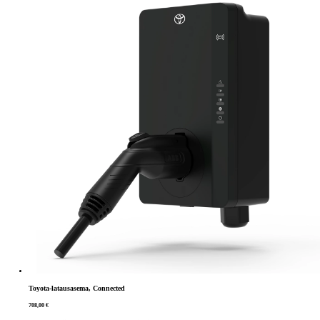
Toyota-latausasema, Connected
708,00 €