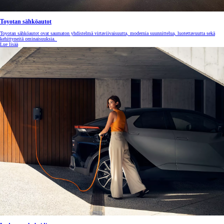
Toyotan sähköautot
Toyotan sähköautot ovat saumaton yhdistelmä virtaviivaisuutta, modernia suunnittelua, luotettavuutta sekä
kehittyneitä ominaisuuksia.
Lue lisää