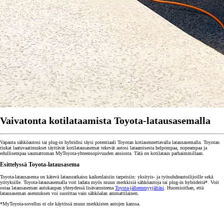
Vaivatonta kotilataamista Toyota-latausasemalla
Vapauta sähköautosi tai plug-in hybridisi täysi potentiaali Toyotan kotiasennettavalla latausasemalla. Toyotan
tiukat laatuvaatimukset täyttävät kotilatausasemat tekevät autosi lataamisesta helpompaa, nopeampaa ja
edullisempaa saumattoman MyToyota-yhteensopivuuden ansiosta. Tätä on kotilataus parhaimmillaan.
Esittelyssä Toyota-latausasema
Toyota-latausasema on kätevä latausratkaisu kaikenlaisiin tarpeisiin: yksityis- ja työsuhdeautoilijoille sekä
yrityksille. Toyota-latausasemalla voit ladata myös muun merkkisiä sähköautoja tai plug-in hybrideitä*. Voit
ostaa latausaseman autokaupan yhteydessä lisävarusteena
Toyota-jälleenmyyjältäsi
. Huomioithan, että
latausaseman asennuksen voi suorittaa vain sähköalan ammattilainen.
*MyToyota-sovellus ei ole käytössä muun merkkisten autojen kanssa.