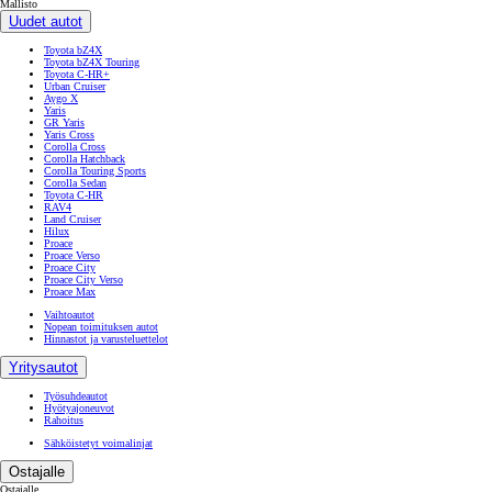
Mallisto
Uudet autot
Toyota bZ4X
Toyota bZ4X Touring
Toyota C-HR+
Urban Cruiser
Aygo X
Yaris
GR Yaris
Yaris Cross
Corolla Cross
Corolla Hatchback
Corolla Touring Sports
Corolla Sedan
Toyota C-HR
RAV4
Land Cruiser
Hilux
Proace
Proace Verso
Proace City
Proace City Verso
Proace Max
Vaihtoautot
Nopean toimituksen autot
Hinnastot ja varusteluettelot
Yritysautot
Työsuhdeautot
Hyötyajoneuvot
Rahoitus
Sähköistetyt voimalinjat
Ostajalle
Ostajalle