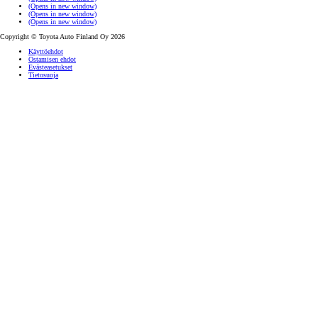
(Opens in new window)
(Opens in new window)
(Opens in new window)
Copyright © Toyota Auto Finland Oy 2026
Käyttöehdot
Ostamisen ehdot
Evästeasetukset
Tietosuoja