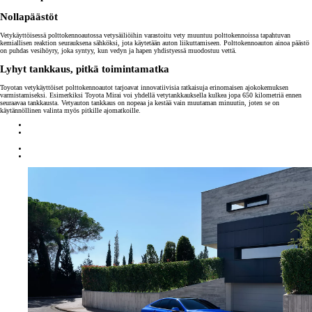
Nollapäästöt
Vetykäyttöisessä polttokennoautossa vetysäiliöihin varastoitu vety muuntuu polttokennoissa tapahtuvan
kemiallisen reaktion seurauksena sähköksi, jota käytetään auton liikuttamiseen. Polttokennoauton ainoa päästö
on puhdas vesihöyry, joka syntyy, kun vedyn ja hapen yhdistyessä muodostuu vettä.
Lyhyt tankkaus, pitkä toimintamatka
Toyotan vetykäyttöiset polttokennoautot tarjoavat innovatiivisia ratkaisuja erinomaisen ajokokemuksen
varmistamiseksi. Esimerkiksi Toyota Mirai voi yhdellä vetytankkauksella kulkea jopa 650 kilometriä ennen
seuraavaa tankkausta. Vetyauton tankkaus on nopeaa ja kestää vain muutaman minuutin, joten se on
käytännöllinen valinta myös pitkille ajomatkoille.