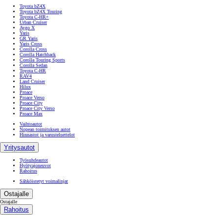
Toyota bZ4X
Toyota bZ4X Touring
Toyota C-HR+
Urban Cruiser
Aygo X
Yaris
GR Yaris
Yaris Cross
Corolla Cross
Corolla Hatchback
Corolla Touring Sports
Corolla Sedan
Toyota C-HR
RAV4
Land Cruiser
Hilux
Proace
Proace Verso
Proace City
Proace City Verso
Proace Max
Vaihtoautot
Nopean toimituksen autot
Hinnastot ja varusteluettelot
Yritysautot
Työsuhdeautot
Hyötyajoneuvot
Rahoitus
Sähköistetyt voimalinjat
Ostajalle
Ostajalle
Rahoitus