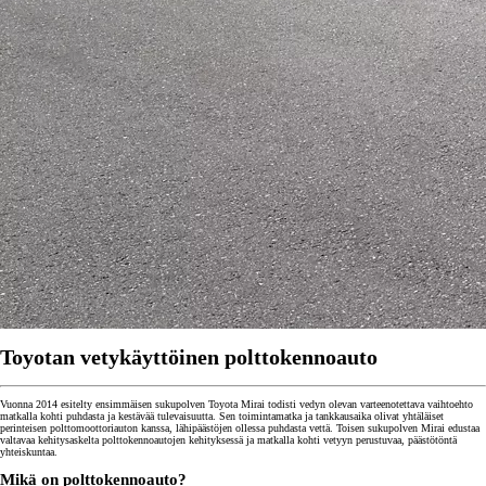
Toyotan vetykäyttöinen polttokennoauto
Vuonna 2014 esitelty ensimmäisen sukupolven Toyota Mirai todisti vedyn olevan varteenotettava vaihtoehto
matkalla kohti puhdasta ja kestävää tulevaisuutta. Sen toimintamatka ja tankkausaika olivat yhtäläiset
perinteisen polttomoottoriauton kanssa, lähipäästöjen ollessa puhdasta vettä. Toisen sukupolven Mirai edustaa
valtavaa kehitysaskelta polttokennoautojen kehityksessä ja matkalla kohti vetyyn perustuvaa, päästötöntä
yhteiskuntaa.
Mikä on polttokennoauto?