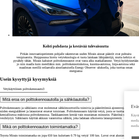
Kohti puhdasta ja kestävää tulevaisuutta
Pitkän innovaatioperinteen pohjalle rakentuvan uuden Mirain ainoat päästöt ovat puhtaita
vesipisaroita. Huippuunsa hiottu vetyteknologia ei tuota lainkaan lähipäästöjä, mutta kehitys ei
pysähdy tähän. Mirain kaltaiset polttokennoautot ovat vasta alku matkallamme. Vetyä hyödynnetään
jo niin maalla kuin merelläkin mm. polttokennotrukeissa, kuorma-autoissa, linja-autoissa sekä
maailman merillä seilaavalla ainutlaatuisella Energy Observer -aluksella, joka tuottaa oman
energiansa
Usein kysyttyjä kysymyksiä
Vetykäyttöinen polttokennoauto
3
Mitä eroa on polttokennoautolla ja sähköautolla?
Eväs
Polttokennoauto ja sähköauto ovat molemmat sähkömoottorilla toimivia ja päästöttömiä ajoneuvoja, mutta
niiden energialähteet ja lataustavat eroavat toisistaan. Polttokennoauto käyttää vetyä, josta se tuottaa sähköä
kemiallisessa reaktiossa polttokennossa. Tankkaaminen kestää vain muutaman minuutin. Päästönä syntyy
Käytä
vesihöyryä. Sähköauto käyttää akkuun varastoitua sähköä, joka ladataan ulkoisesta latauspisteestä.
media
media
Mikä on polttokennoauton toimintamatka?
Toyota Mirain toimintamatka on jopa 650 km kuluttaen 0.79 kg vetyä/ 100 km. Luvut ovat alustavia arvioita.