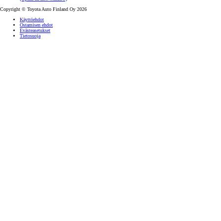
Copyright © Toyota Auto Finland Oy 2026
Käyttöehdot
Ostamisen ehdot
Evästeasetukset
Tietosuoja