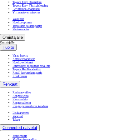
Toyota Easy Osamaksu
Toyota Easy Yksityisleasing
Perinteinen osamaksu
Yritysautojen rahoitus
Vakuutus
Huoltosopimus
Tarjoukset ja kampanjat
Vuokraa auto
Omistajalle
Omistajalle
Huolto
Varaa huolto
Katsastustarkastus
Huolto-ohjelmat
Ilmastointi ja puhdas sisäilma
Toyota Huoltorahoitus
Recall-korjauskampanja
Korikorjaus
Renkaat
Renkaanvaihto
Rengastietoa
Kausivaihto
Rengasvalitsin
Rengaspaineanturin koodaus
Lisävarusteet
Varaosat
Takuu
Connected-palvelut
Multimedia
MyToyota-sovellus