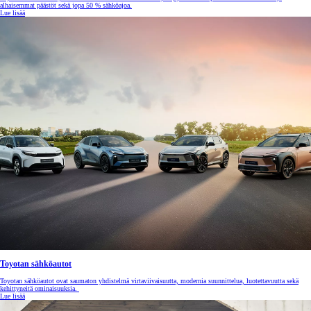
alhaisemmat päästöt sekä jopa 50 % sähköajoa.
Lue lisää
Toyotan sähköautot
Toyotan sähköautot ovat saumaton yhdistelmä virtaviivaisuutta, modernia suunnittelua, luotettavuutta sekä
kehittyneitä ominaisuuksia.
Lue lisää