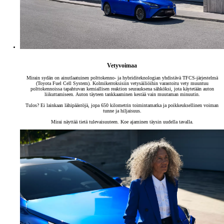
Vetyvoimaa
Mirain sydän on ainutlaatuinen polttokenno- ja hybriditeknologian yhdistävä TFCS-järjestelmä
(Toyota Fuel Cell System). Kolmikerroksisiin vetysäiliöihin varastoitu vety muuntuu
polttokennoissa tapahtuvan kemiallisen reaktion seurauksena sähköksi, jota käytetään auton
liikuttamiseen. Auton täyteen tankkaaminen kestää vain muutaman minuutin.
Tulos? Ei lainkaan lähipäästöjä, jopa 650 kilometrin toimintamatka ja poikkeuksellinen voiman
tunne ja hiljaisuus.
Mirai näyttää tietä tulevaisuuteen. Koe ajaminen täysin uudella tavalla.