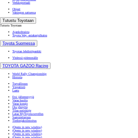
Verkkoportaali
Ohjeet
Vahingon sattuessa
Tutustu Toyotaan
Tutustu Toyotaan
Ajankohtaista
Toyota Way -asiakasjulkaisu
Toyota Suomessa
Toyotan lehdistöpankki
Yhdessä pidemmälle
TOYOTA GAZOO Racing
World Rally Championship
Historia
Turvallisuus
Ympäristö
Laatu
Etsi jälleenmyyjä
Varaa huolto
Varaa koeajo
Ota yhteyttä
Tilaa uutiskirje
Lataa MyToyota-sovellus
Saavutettavuus
Tiedonjakoilmoitus
(Opens in new window)
(Opens in new window)
(Opens in new window)
(Opens in new window)