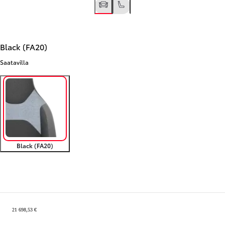
Black (FA20)
Saatavilla
Black (FA20)
Yhteenveto
21 698,53 €