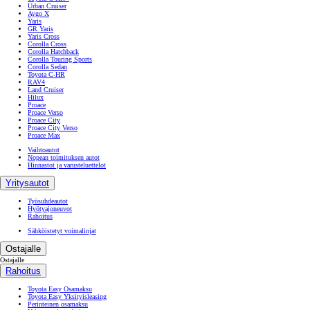
Urban Cruiser
Aygo X
Yaris
GR Yaris
Yaris Cross
Corolla Cross
Corolla Hatchback
Corolla Touring Sports
Corolla Sedan
Toyota C-HR
RAV4
Land Cruiser
Hilux
Proace
Proace Verso
Proace City
Proace City Verso
Proace Max
Vaihtoautot
Nopean toimituksen autot
Hinnastot ja varusteluettelot
Yritysautot
Työsuhdeautot
Hyötyajoneuvot
Rahoitus
Sähköistetyt voimalinjat
Ostajalle
Ostajalle
Rahoitus
Toyota Easy Osamaksu
Toyota Easy Yksityisleasing
Perinteinen osamaksu