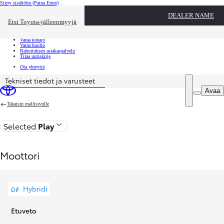
Siirry sisältöön
(Paina Enter)
Ota yhteyttä
DEALER NAME
Sulje
Etsi Toyota-jälleenmyyjä
Toyota palvelee
Etsi jälleenmyyjä
Varaa koeajo
Varaa huolto
Rahoituksen asiakaspalvelu
Tilaa uutiskirje
Ota yhteyttä
Tekniset tiedot ja varusteet
Price is updated The price of your configuration is 21 698,53 €
Avaa
Takaisin mallisivulle
Selected
Play
Moottori
Hybridi
Etuveto