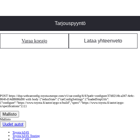
Tarjouspyyntö
Varaa koeajo
Lataa yhteenveto
POST https://dxp-webcarconfig.toyota-europe.com/v1/car-config/fi/fi?path=configure/37d0214b-a347-4e4c-
864f-d14df8086d90 with body {"reduxState":{"carConfigSettings":{"loadedStepUrls":
{"configure":"https://www.toyota.fi/autot/aygo-x/build","specs":"https://www.toyota.fi/autot/aygo-
x/specifications"}}}}
Mallisto
Mallisto
Uudet autot
Toyota bZ4X
Toyota bZ4X Touring
Toyota C-HR+