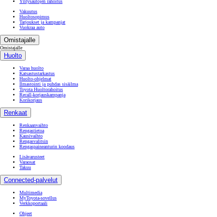
Yritysautojen rahoitus
Vakuutus
Huoltosopimus
Tarjoukset ja kampanjat
Vuokraa auto
Omistajalle
Omistajalle
Huolto
Varaa huolto
Katsastustarkastus
Huolto-ohjelmat
Ilmastointi ja puhdas sisäilma
Toyota Huoltorahoitus
Recall-korjauskampanja
Korikorjaus
Renkaat
Renkaanvaihto
Rengastietoa
Kausivaihto
Rengasvalitsin
Rengaspaineanturin koodaus
Lisävarusteet
Varaosat
Takuu
Connected-palvelut
Multimedia
MyToyota-sovellus
Verkkoportaali
Ohjeet