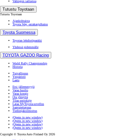
Vahingon sattuessa
Tutustu Toyotaan
Tutustu Toyotaan
Ajankohtaista
Toyota Way -asiakasjulkaisu
Toyota Suomessa
Toyotan lehdistöpankki
Yhdessä pidemmälle
TOYOTA GAZOO Racing
World Rally Championship
Historia
Turvallisuus
Ympäristö
Laatu
Etsi jälleenmyyjä
Varaa huolto
Varaa koeajo
Ota yhteyttä
Tilaa uutiskirje
Lataa MyToyota-sovellus
Saavutettavuus
Tiedonjakoilmoitus
(Opens in new window)
(Opens in new window)
(Opens in new window)
(Opens in new window)
Copyright © Toyota Auto Finland Oy 2026