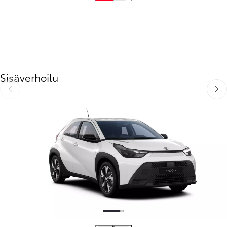
Sisäverhoilu
Edellinen
Seur