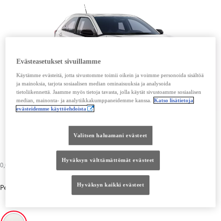
Evästeasetukset sivuillamme
Käytämme evästeitä, jotta sivustomme toimii oikein ja voimme personoida sisältöä
ja mainoksia, tarjota sosiaalisen median ominaisuuksia ja analysoida
tietoliikennettä. Jaamme myös tietoja tavasta, jolla käytät sivustoamme sosiaalisen
median, mainonta- ja analytiikkakumppaneidemme kanssa.
Katso lisätietoja
evästeidemme käyttöehdoista
Valitsen haluamani evästeet
Hyväksyn välttämättömät evästeet
0,00 €
Hyväksyn kaikki evästeet
Perusväri
-
Super White (040)
0,00 €