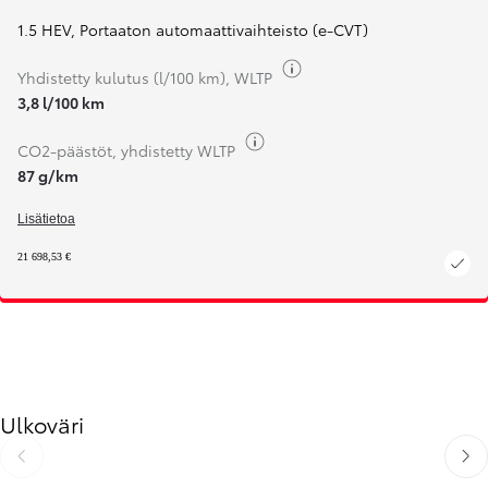
1.5 HEV
,
Portaaton automaattivaihteisto (e-CVT)
Näytä polttoaine-tieto
Yhdistetty kulutus (l/100 km), WLTP
3,8 l/100 km
Näytä polttoaine-tieto
CO2-päästöt, yhdistetty WLTP
87 g/km
Lisätietoa
21 698,53 €
Ulkoväri
Edellinen
Seur