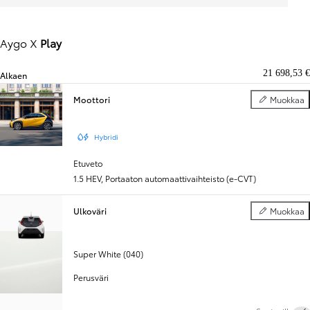
Aygo X
Play
21 698,53 €
Alkaen
Moottori
Muokkaa
Moottori
Hybridi
Etuveto
1.5 HEV
,
Portaaton automaattivaihteisto (e-CVT)
Ulkoväri
Muokkaa
Ulkoväri
Super White (040)
Perusväri