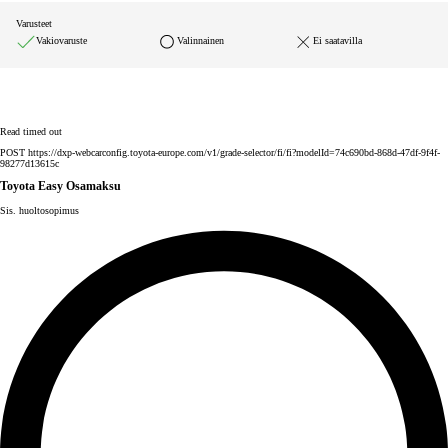
Varusteet
Vakiovaruste
Valinnainen
Ei saatavilla
Read timed out
POST https://dxp-webcarconfig.toyota-europe.com/v1/grade-selector/fi/fi?modelId=74c690bd-868d-47df-9f4f-
98277d13615c
Toyota Easy Osamaksu
Sis. huoltosopimus