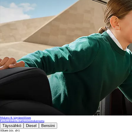
Mukava & käytännöllinen
Ensiluokkaista matkustusmukavuutta
Täyssähkö
Diesel
Bensiini
Alkaen (sis. alv)