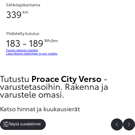
Sähköajokantama
339
km
Yhdistetty kulutus
183 - 189
Wh/km
Tutustu teknisiin tietoihin
Lataa tekniset tiedot
Opens in new window
Tutustu
Proace City Verso
-
varustetasoihin. Rakenna ja
varustele omasi.
Katso hinnat ja kuukausierät
Näytä suodattimet
Edelline
Se