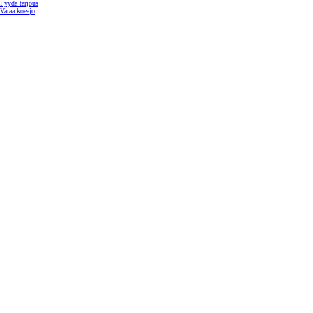
Pyydä tarjous
Varaa koeajo