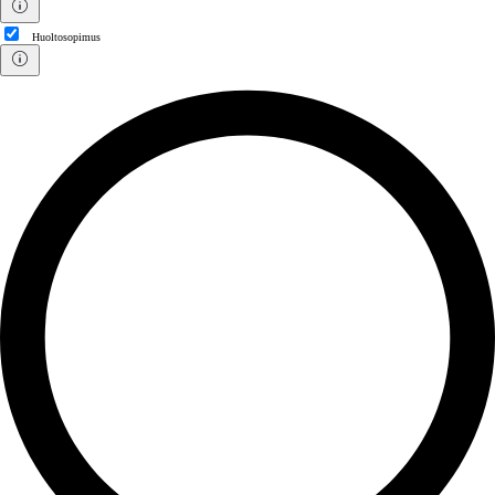
Huoltosopimus