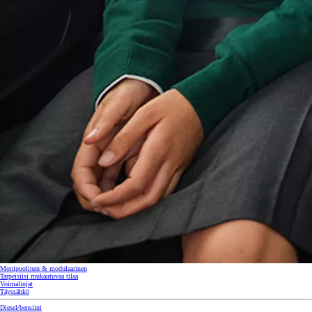
Monipuolinen & modulaarinen
Tarpeisiisi mukautuvaa tilaa
Voimalinjat
Täyssähkö
Diesel/bensiini