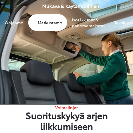
Mukava & käytännöllinen
Isot ikkunat &
Ohjaamo
Matkustamo
Takaluuk
panoraamakatto
Voimalinjat
Suorituskykyä arjen
liikkumiseen