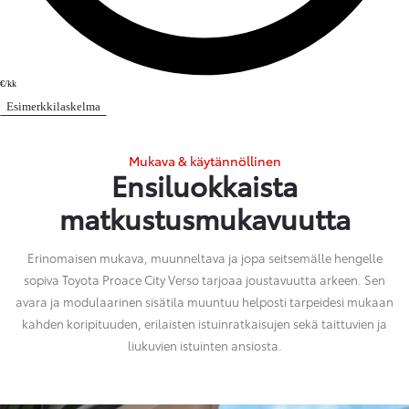
€/kk
Esimerkkilaskelma
Mukava & käytännöllinen
Ensiluokkaista
matkustusmukavuutta
Erinomaisen mukava, muunneltava ja jopa seitsemälle hengelle
sopiva Toyota Proace City Verso tarjoaa joustavuutta arkeen. Sen
avara ja modulaarinen sisätila muuntuu helposti tarpeidesi mukaan
kahden koripituuden, erilaisten istuinratkaisujen sekä taittuvien ja
liukuvien istuinten ansiosta.