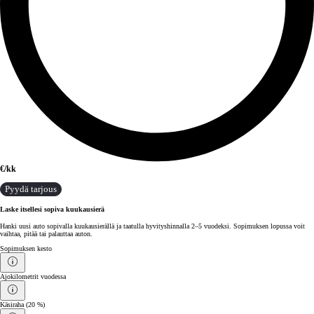
€/kk
Pyydä tarjous
Laske itsellesi sopiva kuukausierä
Hanki uusi auto sopivalla kuukausierällä ja taatulla hyvityshinnalla 2–5 vuodeksi. Sopimuksen lopussa voit
vaihtaa, pitää tai palauttaa auton.
Sopimuksen kesto
Ajokilometrit vuodessa
Käsiraha
(20 %)