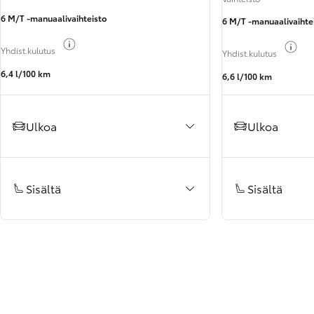
6 M/T -manuaalivaihteisto
6 M/T -manuaalivaihte
Näytä polttoainetiedot
Näy
Yhdist.kulutus
Yhdist.kulutus
6,4 l/100 km
6,6 l/100 km
Ulkoa
Ulkoa
Sisältä
Sisältä