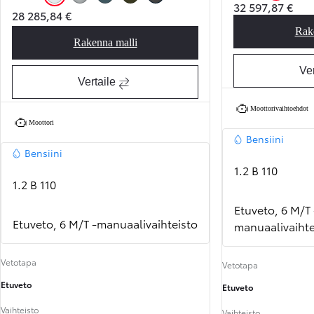
Icy White (E
Silv
32 597,87 €
Icy White (EPR)
Silver (KCA)
Libeccio Blue (KJW)
Backpacker Khaki (KNQ)
Black (KTV)
28 285,84 €
Rak
Rakenna malli
Proace City Verso Shuttle
Ver
Vertaile
Moottorivaihtoehdot
Moottori
Bensiini
Bensiini
1.2 B 110
1.2 B 110
Etuveto, 6 M/T 
Etuveto, 6 M/T -manuaalivaihteisto
manuaalivaihte
Vetotapa
Vetotapa
Etuveto
Etuveto
Vaihteisto
Vaihteisto