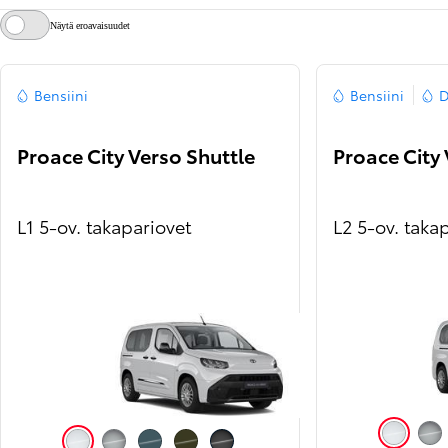
Näytä eroavaisuudet
Bensiini
Bensiini
D
Proace City Verso Shuttle
Proace City 
L1 5-ov. takapariovet
L2 5-ov. taka