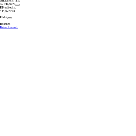
Alkaen (sis. alv)
55 946,00 €
KK-erä esim.
444,92 €/kk
Ehdot
Rakenna
Katso hinnasto