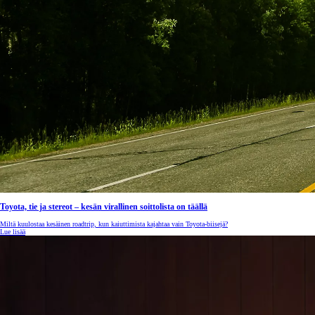
Corolla Touring Sports
HYBRIDI
Toyota, tie ja stereot – kesän virallinen soittolista on täällä
Miltä kuulostaa kesäinen roadtrip, kun kaiuttimista kajahtaa vain Toyota-biisejä?
Lue lisää