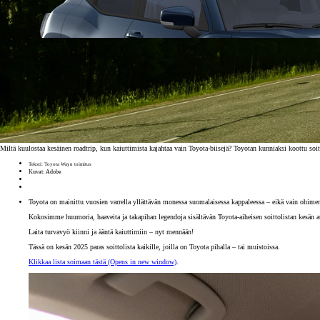
Miltä kuulostaa kesäinen roadtrip, kun kaiuttimista kajahtaa vain Toyota-biisejä? Toyotan kunniaksi koottu soitto
Teksti: Toyota Wayn toimitus
Kuvat: Adobe
Toyota on mainittu vuosien varrella yllättävän monessa suomalaisessa kappaleessa – eikä vain ohimenn
Kokosimme huumoria, haaveita ja takapihan legendoja sisältävän Toyota-aiheisen soittolistan kesän au
Laita turvavyö kiinni ja ääntä kaiuttimiin – nyt mennään!
Tässä on kesän 2025 paras soittolista kaikille, joilla on Toyota pihalla – tai muistoissa.
Klikkaa lista soimaan tästä
(Opens in new window)
.
Alkaen
tai kuukausierä