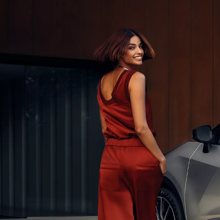
Alkaen
tai kuukausierä
RAV4
LADATTAVA HYBRIDI