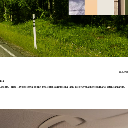
16.6.2025
llä.
Lauluja, joissa Toyotat saavat roolin muistojen kulkupelinä, katu-uskottavana menopelinä tai arjen sankarina.