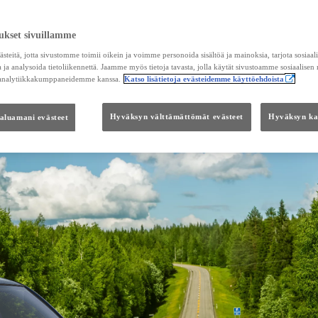
ukset sivuillamme
teitä, jotta sivustomme toimii oikein ja voimme personoida sisältöä ja mainoksia, tarjota sosiaa
 ja analysoida tietoliikennettä. Jaamme myös tietoja tavasta, jolla käytät sivustoamme sosiaalisen
 analytiikkakumppaneidemme kanssa.
Katso lisätietoja evästeidemme käyttöehdoista
haluamani evästeet
Hyväksyn välttämättömät evästeet
Hyväksyn kai