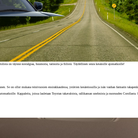
lista on täynnä nostalgiaa, huumoria, tarinoita ja fiilistä. Täydellinen seura kesäisille ajomatkoille!
en. Se on ollut mukana teinivuosien ensirakkaudessa, ystävien kesäreissuilla ja isän vanhan farmarin takapenki
tomatkoille. Kappaleita, joissa lauletaan Toyotan takavaloista, rallikansan unelmista ja nuoruuden Corollasta. 