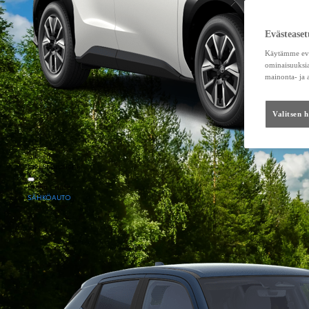
Evästeaset
Käytämme eväs
ominaisuuksia
mainonta- ja
Valitsen 
Alkaen
tai kuukausierä
Urban Cruiser
SÄHKÖAUTO