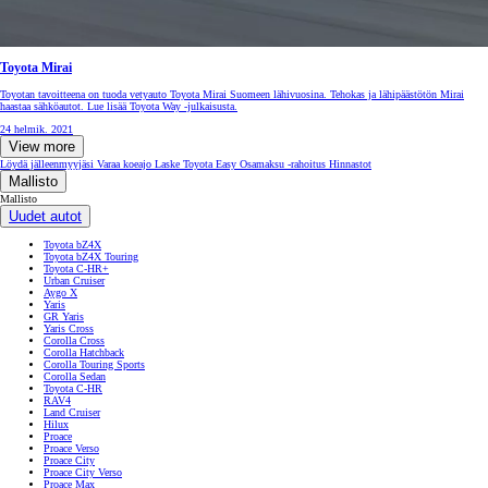
Toyota Mirai
Toyotan tavoitteena on tuoda vetyauto Toyota Mirai Suomeen lähivuosina. Tehokas ja lähipäästötön Mirai
haastaa sähköautot. Lue lisää Toyota Way -julkaisusta.
24 helmik. 2021
View more
Löydä jälleenmyyjäsi
Varaa koeajo
Laske Toyota Easy Osamaksu -rahoitus
Hinnastot
Mallisto
Mallisto
Uudet autot
Toyota bZ4X
Toyota bZ4X Touring
Toyota C-HR+
Urban Cruiser
Aygo X
Yaris
GR Yaris
Yaris Cross
Corolla Cross
Corolla Hatchback
Corolla Touring Sports
Corolla Sedan
Toyota C-HR
RAV4
Land Cruiser
Hilux
Proace
Proace Verso
Proace City
Proace City Verso
Proace Max