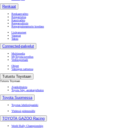
Renkaat
Renkaanvaihto
Rengastietoa
Kausivaihto
Rengasvalitsin
Rengaspaineanturin koodaus
Lisävarusteet
Varaosat
Takuu
Connected-palvelut
Multimedia
MyToyota-sovellus
Verkkoportaali
Ohjeet
Vahingon sattuessa
Tutustu Toyotaan
Tutustu Toyotaan
Ajankohtaista
Toyota Way -asiakasjulkaisu
Toyota Suomessa
Toyotan lehdistöpankki
Yhdessä pidemmälle
TOYOTA GAZOO Racing
World Rally Championship