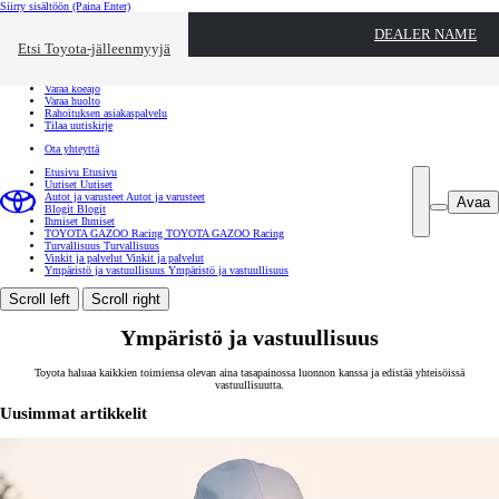
Siirry sisältöön
(Paina Enter)
Ota yhteyttä
DEALER NAME
Sulje
Etsi Toyota-jälleenmyyjä
Toyota palvelee
Etsi jälleenmyyjä
Varaa koeajo
Varaa huolto
Rahoituksen asiakaspalvelu
Tilaa uutiskirje
Ota yhteyttä
Etusivu
Etusivu
Uutiset
Uutiset
Autot ja varusteet
Autot ja varusteet
Avaa
Blogit
Blogit
Ihmiset
Ihmiset
TOYOTA GAZOO Racing
TOYOTA GAZOO Racing
Turvallisuus
Turvallisuus
Vinkit ja palvelut
Vinkit ja palvelut
Ympäristö ja vastuullisuus
Ympäristö ja vastuullisuus
Scroll left
Scroll right
Ympäristö ja vastuullisuus
Toyota haluaa kaikkien toimiensa olevan aina tasapainossa luonnon kanssa ja edistää yhteisöissä
vastuullisuutta.
Uusimmat artikkelit