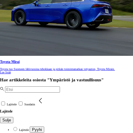
Toyota Mirai
Toyota tuo Suomeen lähivuosina tehokkaan ja pitkän toimintamatkan vetyauton, Toyota Mirain.
Lue lisää
Hae artikkeleita osiosta "Ympäristö ja vastuullisuus"
Lajittele
Suodatin
Lajittele
Sulje
Pyyhi
Lajittele