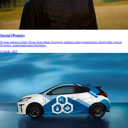
Special Olympics
Toyotan tukema Golfari Wivan Atrila lähtee Sisujengin matkassa kehitysvammaisten urheilijoiden Special
Olympics -maailmankisoihin Berliiniin.
12 kesäk. 2023