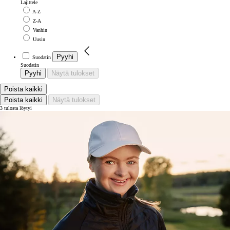
Lajittele
A-Z
Z-A
Vanhin
Uusin
Pyyhi
Suodatin
Suodatin
Pyyhi
Näytä tulokset
Poista kaikki
Poista kaikki
Näytä tulokset
3 tulosta löytyi