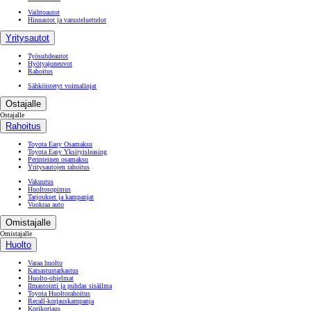
Vaihtoautot
Hinnastot ja varusteluettelot
Yritysautot
Työsuhdeautot
Hyötyajoneuvot
Rahoitus
Sähköistetyt voimalinjat
Ostajalle
Ostajalle
Rahoitus
Toyota Easy Osamaksu
Toyota Easy Yksityisleasing
Perinteinen osamaksu
Yritysautojen rahoitus
Vakuutus
Huoltosopimus
Tarjoukset ja kampanjat
Vuokraa auto
Omistajalle
Omistajalle
Huolto
Varaa huolto
Katsastustarkastus
Huolto-ohjelmat
Ilmastointi ja puhdas sisäilma
Toyota Huoltorahoitus
Recall-korjauskampanja
Korikorjaus