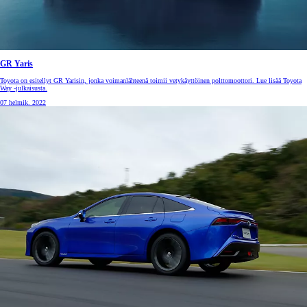
GR Yaris
Toyota on esitellyt GR Yarisin, jonka voimanlähteenä toimii vetykäyttöinen polttomoottori. Lue lisää Toyota
Way -julkaisusta.
07 helmik. 2022