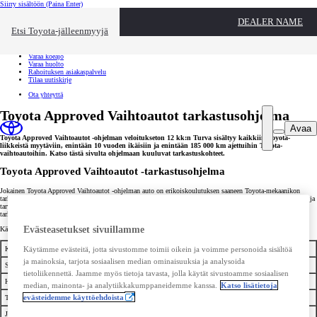
Siirry sisältöön
(Paina Enter)
Ota yhteyttä
DEALER NAME
Sulje
Etsi Toyota-jälleenmyyjä
Toyota palvelee
Etsi jälleenmyyjä
Varaa koeajo
Varaa huolto
Rahoituksen asiakaspalvelu
Tilaa uutiskirje
Ota yhteyttä
Toyota Approved Vaihtoautot tarkastusohjelma
Avaa
Toyota Approved Vaihtoautot -ohjelman veloitukseton 12 kk:n Turva sisältyy kaikkiin Toyota-
liikkeistä myytäviin, enintään 10 vuoden ikäisiin ja enintään 185 000 km ajettuihin Toyota-
vaihtoautoihin. Katso tästä sivulta ohjelmaan kuuluvat tarkastuskohteet.
Toyota Approved Vaihtoautot -tarkastusohjelma
Jokainen Toyota Approved Vaihtoautot -ohjelman auto on erikoiskoulutuksen saaneen Toyota-mekaanikon
tarkastama. Perusteellisen teknisen tarkastuksen yhteydessä havaitut mahdolliset puutteet tai viat on korjattu ja
tarvittavat osat vaihdettu. Kaikissa Toyota Approved Vaihtoautot -ohjelman autoissa on todistus teknisestä
tarkastuksesta.
Evästeasetukset sivuillamme
Käymme tarkastuksessa läpi seuraavat kohteet.
Käyttöjarru
Varoituskolmio
Vetolaitteet
Käytämme evästeitä, jotta sivustomme toimii oikein ja voimme personoida sisältöä
ja mainoksia, tarjota sosiaalisen median ominaisuuksia ja analysoida
Seisontajarru
Turvavyöt
Hallintalaitteet
tietoliikennettä. Jaamme myös tietoja tavasta, jolla käytät sivustoamme sosiaalisen
Heijastimet
Taka-akselisto
Peilit
median, mainonta- ja analytiikkakumppaneidemme kanssa.
Katso lisätietoja
evästeidemme käyttöehdoista
Takavalot
Pakoputkisto
Korin sisustus
Jarruvalot
Jousitus
Tuulilasi/laitteet