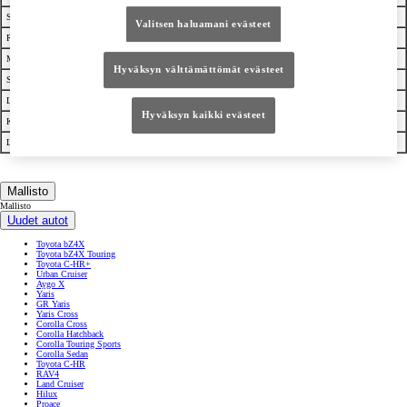
Suuntavalot
Iskunvaimentimen vuodot
Muut ikkunat
Valitsen haluamani evästeet
Rekisterikilven valot
Alusta
Merkinantolaitteet
Merkkivalot
Renkaat/vanteet
Voimansiirto
Hyväksyn välttämättömät evästeet
Seisontavalot
Roiskesuojat
Ohjattavuus
Lähivalot
Etuakselisto
Lukkolaite
Hyväksyn kaikki evästeet
Kaukovalot
Ohjauslaitteet
Pakokaasuanalyysi
Lisävalot
Kori
Valmistenumero
Mallisto
Mallisto
Uudet autot
Toyota bZ4X
Toyota bZ4X Touring
Toyota C-HR+
Urban Cruiser
Aygo X
Yaris
GR Yaris
Yaris Cross
Corolla Cross
Corolla Hatchback
Corolla Touring Sports
Corolla Sedan
Toyota C-HR
RAV4
Land Cruiser
Hilux
Proace