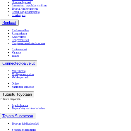
Huolto-ohjelmat
Ilmastointi ja puhdas sisäilma
Toyota Huoltorahoitus
Recall-korjauskampanja
Korikorjaus
Renkaat
Renkaanvaihto
Rengastietoa
Kausivaihto
Rengasvalitsin
Rengaspaineanturin koodaus
Lisävarusteet
Varaosat
Takuu
Connected-palvelut
Multimedia
MyToyota-sovellus
Verkkoportaali
Ohjeet
Vahingon sattuessa
Tutustu Toyotaan
Tutustu Toyotaan
Ajankohtaista
Toyota Way -asiakasjulkaisu
Toyota Suomessa
Toyotan lehdistöpankki
Yhdessä pidemmälle