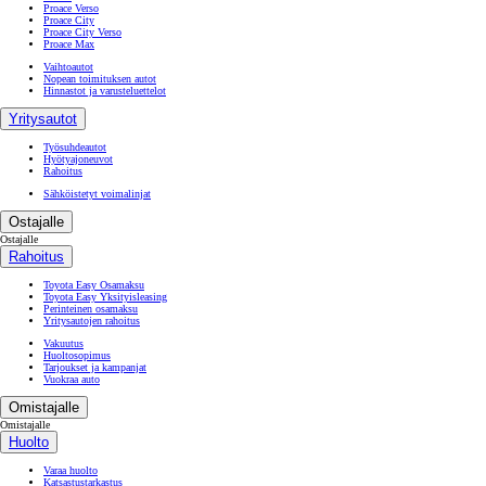
Proace Verso
Proace City
Proace City Verso
Proace Max
Vaihtoautot
Nopean toimituksen autot
Hinnastot ja varusteluettelot
Yritysautot
Työsuhdeautot
Hyötyajoneuvot
Rahoitus
Sähköistetyt voimalinjat
Ostajalle
Ostajalle
Rahoitus
Toyota Easy Osamaksu
Toyota Easy Yksityisleasing
Perinteinen osamaksu
Yritysautojen rahoitus
Vakuutus
Huoltosopimus
Tarjoukset ja kampanjat
Vuokraa auto
Omistajalle
Omistajalle
Huolto
Varaa huolto
Katsastustarkastus