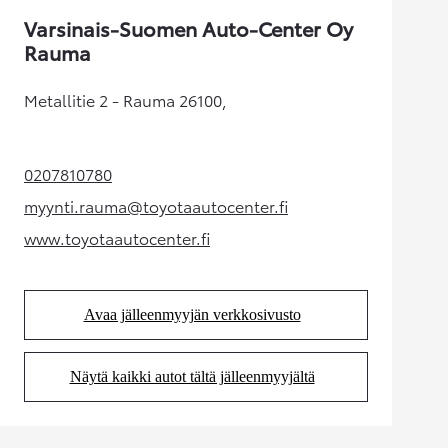
Varsinais-Suomen Auto-Center Oy
Rauma
Metallitie 2 - Rauma 26100,
0207810780
(Aukeaa uudessa välilehdessä)
myynti.rauma@toyotaautocenter.fi
(Aukeaa uudessa välilehdessä)
www.toyotaautocenter.fi
(Aukeaa uudessa välilehdessä)
Avaa jälleenmyyjän verkkosivusto
(Aukeaa uudessa välilehdessä)
Näytä kaikki autot tältä jälleenmyyjältä
(Aukeaa uudessa välilehdessä)