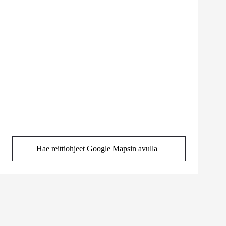
Hae reittiohjeet Google Mapsin avulla
(Aukeaa uudessa välilehdessä)