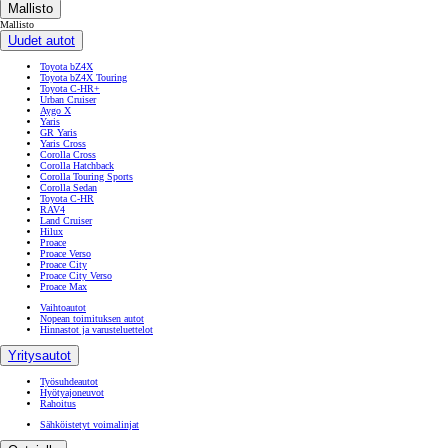
Mallisto
Mallisto
Uudet autot
Toyota bZ4X
Toyota bZ4X Touring
Toyota C-HR+
Urban Cruiser
Aygo X
Yaris
GR Yaris
Yaris Cross
Corolla Cross
Corolla Hatchback
Corolla Touring Sports
Corolla Sedan
Toyota C-HR
RAV4
Land Cruiser
Hilux
Proace
Proace Verso
Proace City
Proace City Verso
Proace Max
Vaihtoautot
Nopean toimituksen autot
Hinnastot ja varusteluettelot
Yritysautot
Työsuhdeautot
Hyötyajoneuvot
Rahoitus
Sähköistetyt voimalinjat