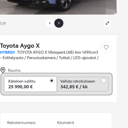
1/9
Toyota Aygo X
Tallenna auto
HYBRIDI
TOYOTA AYGO X Viistoperä (AB) 4ov 1490cm3
- Esittelyauto / Peruutuskamera / Tutkat / LED-ajovalot /
Rauma
Vaihda rahoitukseen
Käteinen valittu
Vaihda rahoitukseen
25 990,00 €
342,85 € / kk
Rekisterinumero
Kilometrit