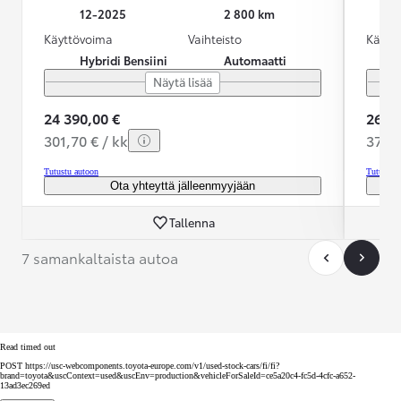
12-2025
2 800 km
Käyttövoima
Vaihteisto
Käytt
Hybridi Bensiini
Automaatti
Näytä lisää
24 390,00 €
26 99
301,70 € / kk
372,2
Tutustu autoon
Tutustu 
Ota yhteyttä jälleenmyyjään
Tallenna
7 samankaltaista autoa
Read timed out
POST https://usc-webcomponents.toyota-europe.com/v1/used-stock-cars/fi/fi?
brand=toyota&uscContext=used&uscEnv=production&vehicleForSaleId=ce5a20c4-fc5d-4cfc-a652-
13ad3ec269ed