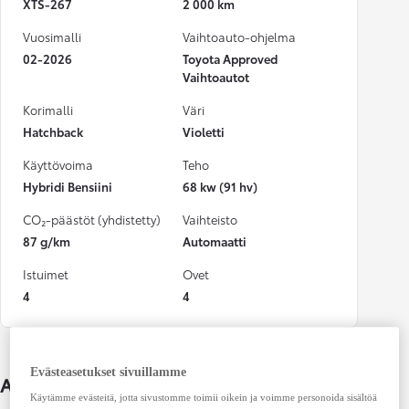
XTS-267
2 000 km
Vuosimalli
Vaihtoauto-ohjelma
02-2026
Toyota Approved
Vaihtoautot
Korimalli
Väri
Hatchback
Violetti
Käyttövoima
Teho
Hybridi Bensiini
68 kw (91 hv)
CO₂-päästöt (yhdistetty)
Vaihteisto
87 g/km
Automaatti
Istuimet
Ovet
4
4
Evästeasetukset sivuillamme
Auton lisätiedot
Käytämme evästeitä, jotta sivustomme toimii oikein ja voimme personoida sisältöä