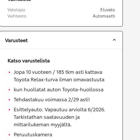
Vetotapa
Etuveto
Vaihteisto
Automaatti
Varusteet
Katso varustelista
Jopa 10 vuoteen / 185 tkm asti kattava
Toyota Relax-turva ilman omavastuuta
kun huollatat auton Toyota-huollossa
Tehdastakuu voimassa 2/29 asti!
Esittelyauto. Vapautuu arviolta 6/2026.
Tarkistathan saatavuuden ja
mittarilukeman myyjältä.
Peruutuskamera