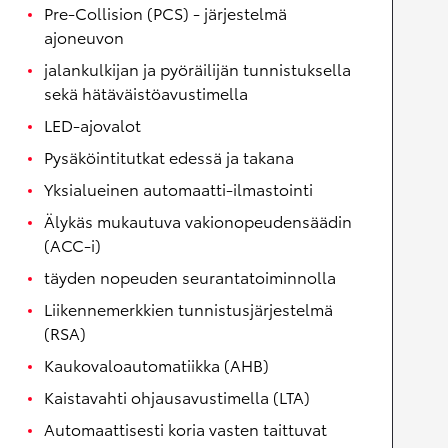
Pre-Collision (PCS) - järjestelmä
ajoneuvon
jalankulkijan ja pyöräilijän tunnistuksella
sekä hätäväistöavustimella
LED-ajovalot
Pysäköintitutkat edessä ja takana
Yksialueinen automaatti-ilmastointi
Älykäs mukautuva vakionopeudensäädin
(ACC-i)
täyden nopeuden seurantatoiminnolla
Liikennemerkkien tunnistusjärjestelmä
(RSA)
Kaukovaloautomatiikka (AHB)
Kaistavahti ohjausavustimella (LTA)
Automaattisesti koria vasten taittuvat