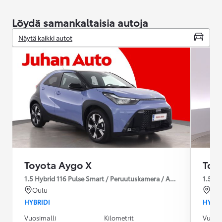
Löydä samankaltaisia autoja
Näytä kaikki autot
Toyota Aygo X
Toy
1.5 Hybrid 116 Pulse Smart / Peruutuskamera / Autom. Pitkät / Ad
1.5 Hy
Oulu
Por
HYBRIDI
HYBRI
Vuosimalli
Kilometrit
Vuosim