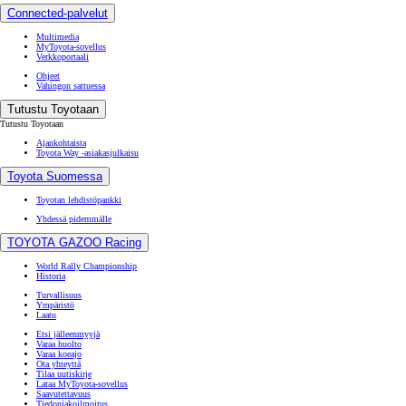
Connected-palvelut
Multimedia
MyToyota-sovellus
Verkkoportaali
Ohjeet
Vahingon sattuessa
Tutustu Toyotaan
Tutustu Toyotaan
Ajankohtaista
Toyota Way -asiakasjulkaisu
Toyota Suomessa
Toyotan lehdistöpankki
Yhdessä pidemmälle
TOYOTA GAZOO Racing
World Rally Championship
Historia
Turvallisuus
Ympäristö
Laatu
Etsi jälleenmyyjä
Varaa huolto
Varaa koeajo
Ota yhteyttä
Tilaa uutiskirje
Lataa MyToyota-sovellus
Saavutettavuus
Tiedonjakoilmoitus