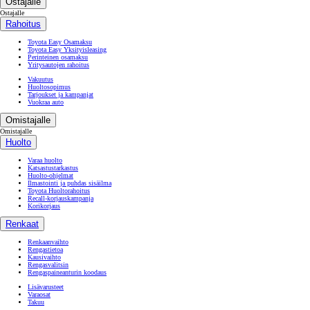
Ostajalle
Ostajalle
Rahoitus
Toyota Easy Osamaksu
Toyota Easy Yksityisleasing
Perinteinen osamaksu
Yritysautojen rahoitus
Vakuutus
Huoltosopimus
Tarjoukset ja kampanjat
Vuokraa auto
Omistajalle
Omistajalle
Huolto
Varaa huolto
Katsastustarkastus
Huolto-ohjelmat
Ilmastointi ja puhdas sisäilma
Toyota Huoltorahoitus
Recall-korjauskampanja
Korikorjaus
Renkaat
Renkaanvaihto
Rengastietoa
Kausivaihto
Rengasvalitsin
Rengaspaineanturin koodaus
Lisävarusteet
Varaosat
Takuu