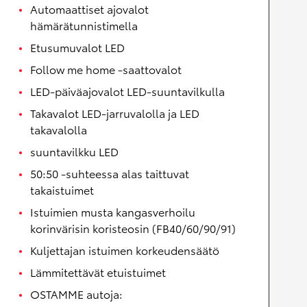
Automaattiset ajovalot
hämärätunnistimella
Etusumuvalot LED
Follow me home -saattovalot
LED-päiväajovalot LED-suuntavilkulla
Takavalot LED-jarruvalolla ja LED
takavalolla
suuntavilkku LED
50:50 -suhteessa alas taittuvat
takaistuimet
Istuimien musta kangasverhoilu
korinvärisin koristeosin (FB40/60/90/91)
Kuljettajan istuimen korkeudensäätö
Lämmitettävät etuistuimet
OSTAMME autoja: