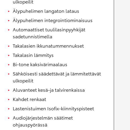
ulkopeilit
Älypuhelimen langaton lataus
Älypuhelimen integrointiominaisuus
Automaattiset tuulilasinpyyhkijät
sadetunnistimella
Takalasien ikkunatummennukset
Takalasin lämmitys
Bi-tone kaksivärimaalaus
Sähköisesti säädettävät ja lämmitettävät
ulkopeilit
Aluvanteet kesä-ja talvirenkaissa
Kahdet renkaat
Lastenistuimen Isofix-kiinnityspisteet
Audiojärjestelmän säätimet
ohjauspyörässä