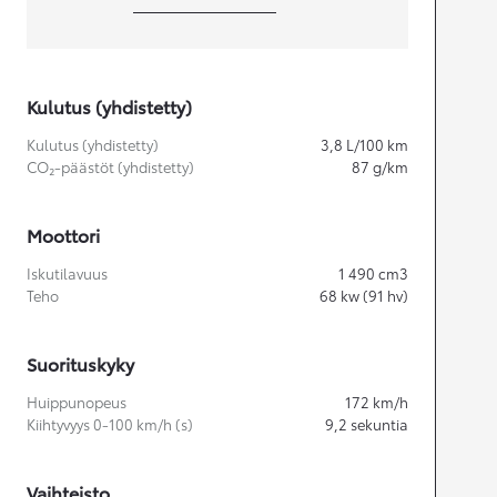
Kulutus (yhdistetty)
Kulutus (yhdistetty)
3,8
L/100 km
CO₂-päästöt (yhdistetty)
87
g/km
Moottori
Iskutilavuus
1 490
cm3
Teho
68
kw (91 hv)
Suorituskyky
Huippunopeus
172
km/h
Kiihtyvyys 0-100 km/h (s)
9,2
sekuntia
Vaihteisto