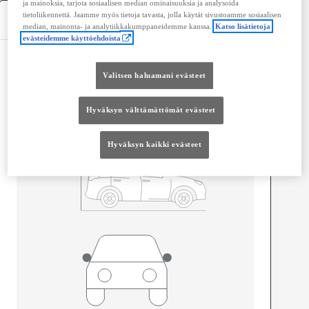
ja mainoksia, tarjota sosiaalisen median ominaisuuksia ja analysoida
tietoliikennettä. Jaamme myös tietoja tavasta, jolla käytät sivustoamme sosiaalisen
Tekniset tiedot
median, mainonta- ja analytiikkakumppaneidemme kanssa.
Katso lisätietoja
evästeidemme käyttöehdoista
Mitat ja tilavuus
Valitsen haluamani evästeet
Ovet
4
Istuimet
4
Hyväksyn välttämättömät evästeet
Hyväksyn kaikki evästeet