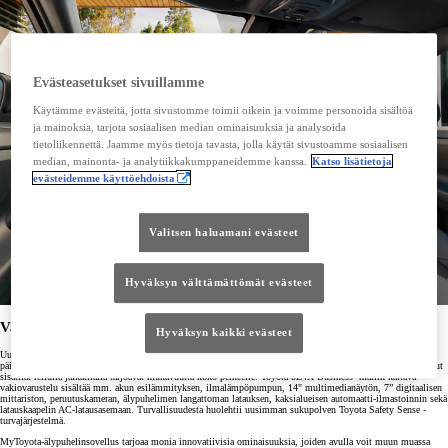
Evästeasetukset sivuillamme
Käytämme evästeitä, jotta sivustomme toimii oikein ja voimme personoida sisältöä
ja mainoksia, tarjota sosiaalisen median ominaisuuksia ja analysoida
tietoliikennettä. Jaamme myös tietoja tavasta, jolla käytät sivustoamme sosiaalisen
median, mainonta- ja analytiikkakumppaneidemme kanssa.
Katso lisätietoja
evästeidemme käyttöehdoista
Valitsen haluamani evästeet
Hyväksyn välttämättömät evästeet
Vakuuttavaa ajamisen nautintoa
Hyväksyn kaikki evästeet
Uuden Toyota bZ4X Business -mallin tyylikäs muotoilu parannellulla aerodynamiikalla sekä täydellisen
päivityksen läpikäynyt ohjaamo nostavat ajokokemuksen täysin uudelle tasolle. Avarat ja huolella suunnitellut
sisätilat reilulla jalkatilalla tarjoavat mukavuutta koko perheelle. Toyota bZ4X Business -mallin kattava
vakiovarustelu sisältää mm. akun esilämmityksen, ilmalämpöpumpun, 14" multimedianäytön, 7” digitaalisen
mittariston, peruutuskameran, älypuhelimen langattoman latauksen, kaksialueisen automaatti-ilmastoinnin sekä
latauskaapelin AC-latausasemaan. Turvallisuudesta huolehtii uusimman sukupolven Toyota Safety Sense -
turvajärjestelmä.
MyToyota-älypuhelinsovellus tarjoaa monia innovatiivisia ominaisuuksia, joiden avulla voit muun muassa