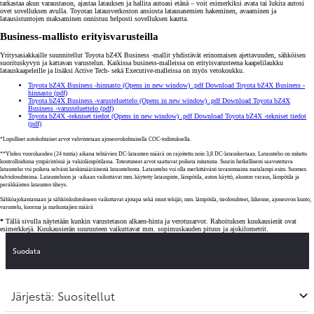
tarkastaa akun varaustason, ajastaa latauksen ja hallita autoasi etänä – voit esimerkiksi avata tai lukita autosi
ovet sovelluksen avulla. Toyotan latausverkoston ansiosta latausasemien hakeminen, avaaminen ja
latausistuntojen maksaminen onnistuu helposti sovelluksen kautta.
Business-mallisto erityisvarusteilla
Yritysasiakkaille suunnitellut Toyota bZ4X Business -mallit yhdistävät erinomaisen ajettavuuden, sähköisen
suorituskyvyn ja kattavan varustelun. Kaikissa business-malleissa on erityisvarusteena kaapelilaukku
latauskaapeleille ja lisäksi Active Tech- sekä Executive-malleissa on myös vetokoukku.
Toyota bZ4X Business -hinnasto
(Opens in new window)
.pdf
Download Toyota bZ4X Business -
hinnasto (pdf)
Toyota bZ4X Business -varusteluettelo
(Opens in new window)
.pdf
Download Toyota bZ4X
Business -varusteluettelo (pdf)
Toyota bZ4X -tekniset tiedot
(Opens in new window)
.pdf
Download Toyota bZ4X -tekniset tiedot
(pdf)
*Lopulliset autokohtaiset arvot vahvistetaan ajoneuvokohtaisella COC-todistuksella.
**Yhden vuorokauden (24 tuntia) aikana tehtävien DC-latausten määrä on rajoitettu noin 3,8 DC-latauskertaan. Latausteho on mitattu
kontrolloidussa ympäristössä ja vakiolämpötilassa. Toteutuneet arvot saattavat poiketa mitatusta. Suurin hetkellisesti saavutettava
latausteho voi poiketa selvästi keskimääräisestä lataustehosta. Latausteho voi olla merkittävästi tavanomaista matalampi esim. Suomen
talviolosuhteissa. Lataustehoon ja -aikaan vaikuttavat mm. käytetty latauspiste, lämpötila, auton käyttö, akuston varaus, lämpötila ja
peräkkäisten latausten tiheys.
Sähköajokantamaan ja sähkönkulutukseen vaikuttavat ajotapa sekä muut tekijät, mm. lämpötila, tieolosuhteet, liikenne, ajoneuvon kunto,
varustelu, kuorma ja matkustajien määrä
*
Tällä sivulla näytetään kunkin varustetason alkaen-hinta ja verotusarvot. Rahoituksen kuukausierät ovat
esimerkkejä. Kuukausierän suuruuteen vaikuttavat mm. sopimuskauden pituus ja ajokilometrit.
Suodata
Järjestä: Suositellut