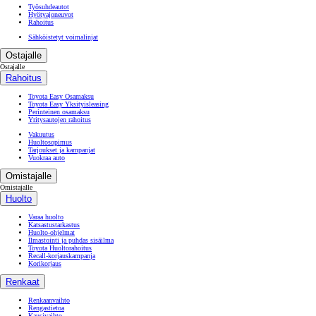
Työsuhdeautot
Hyötyajoneuvot
Rahoitus
Sähköistetyt voimalinjat
Ostajalle
Ostajalle
Rahoitus
Toyota Easy Osamaksu
Toyota Easy Yksityisleasing
Perinteinen osamaksu
Yritysautojen rahoitus
Vakuutus
Huoltosopimus
Tarjoukset ja kampanjat
Vuokraa auto
Omistajalle
Omistajalle
Huolto
Varaa huolto
Katsastustarkastus
Huolto-ohjelmat
Ilmastointi ja puhdas sisäilma
Toyota Huoltorahoitus
Recall-korjauskampanja
Korikorjaus
Renkaat
Renkaanvaihto
Rengastietoa
Kausivaihto