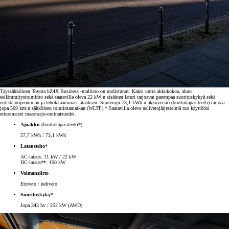
Täyssähköinen Toyota bZ4X Business -mallisto on uudistunut. Kaksi uutta akkukokoa, akun
esilämmitystoiminto sekä saatavilla oleva 22 kW:n sisäinen laturi tarjoavat parempaa suorituskykyä sekä
entistä nopeamman ja tehokkaamman latauksen. Suurempi 73,1 kWh:n akkuversio (bruttokapasiteetti) tarjoaa
jopa 569 km:n sähköisen toimintamatkan (WLTP).* Saatavilla oleva nelivetojärjestelmä tuo käyttöösi
erinomaiset maastoajo-ominaisuudet.
Ajoakku
(bruttokapasiteetti*)
57,7 kWh / 73,1 kWh
Latausteho
*
AC-lataus: 11 kW / 22 kW
DC-lataus**: 150 kW
Voimansiirto
Etuveto / neliveto
Suorituskyky
*
Jopa 343 hv / 252 kW (AWD)