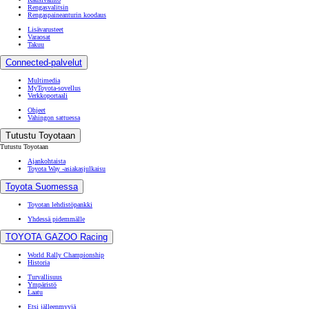
Rengasvalitsin
Rengaspaineanturin koodaus
Lisävarusteet
Varaosat
Takuu
Connected-palvelut
Multimedia
MyToyota-sovellus
Verkkoportaali
Ohjeet
Vahingon sattuessa
Tutustu Toyotaan
Tutustu Toyotaan
Ajankohtaista
Toyota Way -asiakasjulkaisu
Toyota Suomessa
Toyotan lehdistöpankki
Yhdessä pidemmälle
TOYOTA GAZOO Racing
World Rally Championship
Historia
Turvallisuus
Ympäristö
Laatu
Etsi jälleenmyyjä