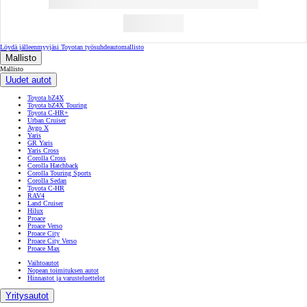
Löydä jälleenmyyjäsi
Toyotan työsuhdeautomallisto
Mallisto
Mallisto
Uudet autot
Toyota bZ4X
Toyota bZ4X Touring
Toyota C-HR+
Urban Cruiser
Aygo X
Yaris
GR Yaris
Yaris Cross
Corolla Cross
Corolla Hatchback
Corolla Touring Sports
Corolla Sedan
Toyota C-HR
RAV4
Land Cruiser
Hilux
Proace
Proace Verso
Proace City
Proace City Verso
Proace Max
Vaihtoautot
Nopean toimituksen autot
Hinnastot ja varusteluettelot
Yritysautot