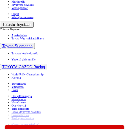
Multimedia
MyToyota-sovellus
Verkkoportaali
Ohjeet
Vahingon sattuessa
Tutustu Toyotaan
Tutustu Toyotaan
Ajankohtaista
Toyota Way -asiakasjulkaisu
Toyota Suomessa
Toyotan lehdistöpankki
Yhdessä pidemmälle
TOYOTA GAZOO Racing
World Rally Championship
Historia
Turvallisuus
Ympäristö
Laatu
Etsi jälleenmyyjä
Varaa huolto
Varaa koeajo
Ota yhteyttä
Tilaa uutiskirje
Lataa MyToyota-sovellus
Saavutettavuus
Tiedonjakoilmoitus
(Opens in new window)
(Opens in new window)