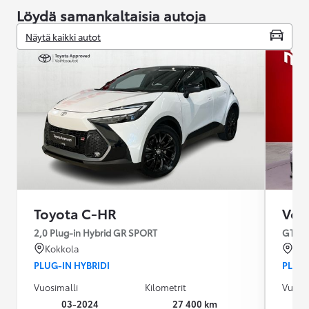
Löydä samankaltaisia autoja
Näytä kaikki autot
Toyota C-HR
Vol
2,0 Plug-in Hybrid GR SPORT
GTE P
Kokkola
Sei
PLUG-IN HYBRIDI
PLUG-
Vuosimalli
Kilometrit
Vuosim
03-2024
27 400 km