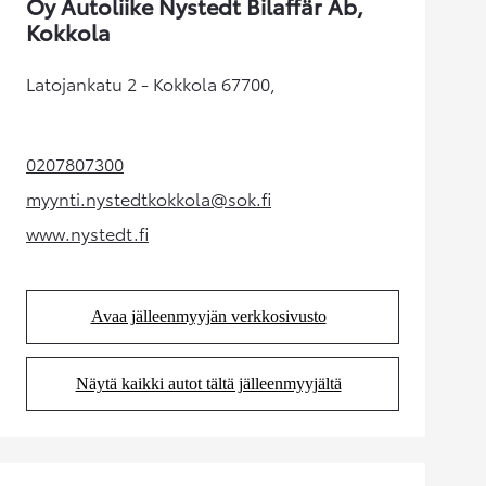
Oy Autoliike Nystedt Bilaffär Ab,
Kokkola
Latojankatu 2 - Kokkola 67700,
0207807300
(Aukeaa uudessa välilehdessä)
myynti.nystedtkokkola@sok.fi
(Aukeaa uudessa välilehdessä)
www.nystedt.fi
(Aukeaa uudessa välilehdessä)
Avaa jälleenmyyjän verkkosivusto
(Aukeaa uudessa välilehdessä)
Näytä kaikki autot tältä jälleenmyyjältä
(Aukeaa uudessa välilehdessä)