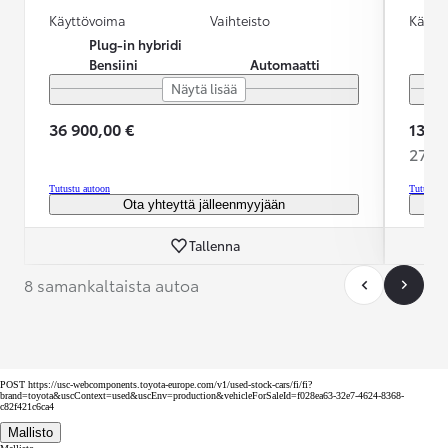
Käyttövoima
Vaihteisto
Käytt
Plug-in hybridi
Bensiini
Automaatti
Näytä lisää
36 900,00 €
13 89
274,2
Tutustu autoon
Tutustu 
Ota yhteyttä jälleenmyyjään
Tallenna
8 samankaltaista autoa
POST https://usc-webcomponents.toyota-europe.com/v1/used-stock-cars/fi/fi?
brand=toyota&uscContext=used&uscEnv=production&vehicleForSaleId=f028ea63-32e7-4624-8368-
c82f421c6ca4
Mallisto