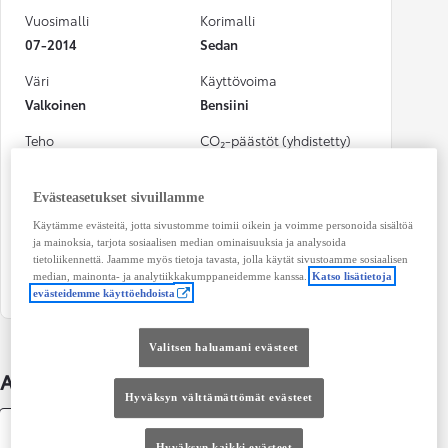
Vuosimalli
Korimalli
07-2014
Sedan
Väri
Käyttövoima
Valkoinen
Bensiini
Teho
CO₂-päästöt (yhdistetty)
221 kw (296 hv)
159 g/km
Evästeasetukset sivuillamme
Vaihteisto
Istuimet
Automaatti
5
Käytämme evästeitä, jotta sivustomme toimii oikein ja voimme personoida sisältöä
ja mainoksia, tarjota sosiaalisen median ominaisuuksia ja analysoida
Ovet
tietoliikennettä. Jaamme myös tietoja tavasta, jolla käytät sivustoamme sosiaalisen
median, mainonta- ja analytiikkakumppaneidemme kanssa.
Katso lisätietoja
4
evästeidemme käyttöehdoista
Valitsen haluamani evästeet
Auton lisätiedot
Hyväksyn välttämättömät evästeet
Tekniset tiedot
Hyväksyn kaikki evästeet