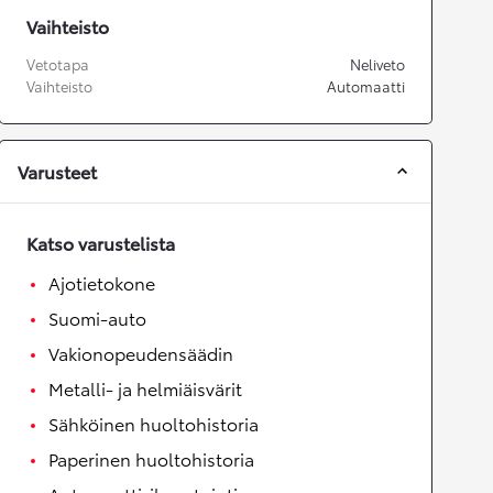
Vaihteisto
Vetotapa
Neliveto
Vaihteisto
Automaatti
Varusteet
Katso varustelista
Ajotietokone
Suomi-auto
Vakionopeudensäädin
Metalli- ja helmiäisvärit
Sähköinen huoltohistoria
Paperinen huoltohistoria