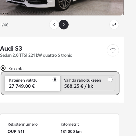
1/46
Audi S3
Tallenna auto
Sedan 2,0 TFSI 221 kW quattro S tronic
Kokkola
Vaihda rahoitukseen
Käteinen valittu
Vaihda rahoitukseen
27 749,00 €
588,25 € / kk
Rekisterinumero
Kilometrit
OUP-911
181 000 km