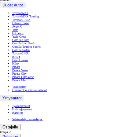
Mallisto
Uudet autot
Toyota bZ4X
Toyota bZ4X Touring
Toyota C-HR+
Urban Cruiser
Aygo X
Yaris
GR Yaris
Yaris Cross
Corolla Cross
Corolla Hatchback
Corolla Touring Sports
Corolla Sedan
Toyota C-HR
RAV4
Land Cruiser
Hilux
Proace
Proace Verso
Proace City
Proace City Verso
Proace Max
Vaihtoautot
Hinnastot ja varusteluettelot
Yritysautot
Työsuhdeautot
Hyötyajoneuvot
Rahoitus
Sähköistetyt voimalinjat
Ostajalle
Ostajalle
Rahoitus