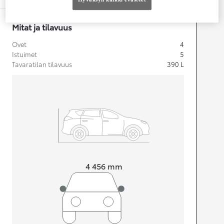
Mitat ja tilavuus
Ovet
4
Istuimet
5
Tavaratilan tilavuus
390
L
Pituus
4 456
mm