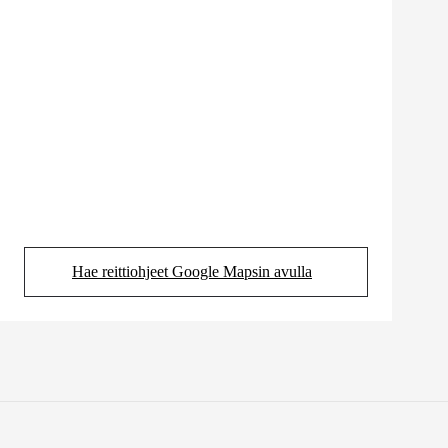
Hae reittiohjeet Google Mapsin avulla
(Aukeaa uudessa välilehdessä)