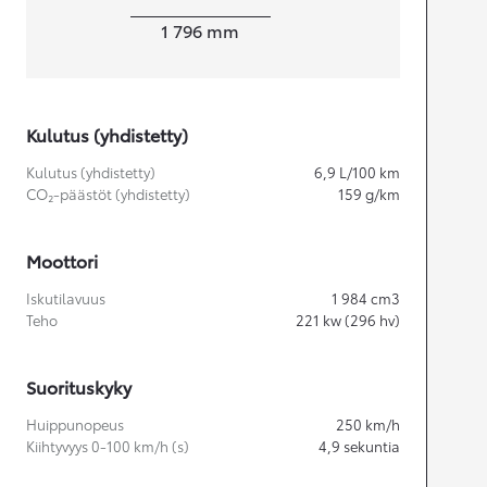
Leveys
1 796
mm
Kulutus (yhdistetty)
Kulutus (yhdistetty)
6,9
L/100 km
CO₂-päästöt (yhdistetty)
159
g/km
Moottori
Iskutilavuus
1 984
cm3
Teho
221
kw (296 hv)
Suorituskyky
Huippunopeus
250
km/h
Kiihtyvyys 0-100 km/h (s)
4,9
sekuntia