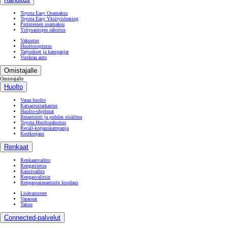
Toyota Easy Osamaksu
Toyota Easy Yksityisleasing
Perinteinen osamaksu
Yritysautojen rahoitus
Vakuutus
Huoltosopimus
Tarjoukset ja kampanjat
Vuokraa auto
Omistajalle
Omistajalle
Huolto
Varaa huolto
Katsastustarkastus
Huolto-ohjelmat
Ilmastointi ja puhdas sisäilma
Toyota Huoltorahoitus
Recall-korjauskampanja
Korikorjaus
Renkaat
Renkaanvaihto
Rengastietoa
Kausivaihto
Rengasvalitsin
Rengaspaineanturin koodaus
Lisävarusteet
Varaosat
Takuu
Connected-palvelut