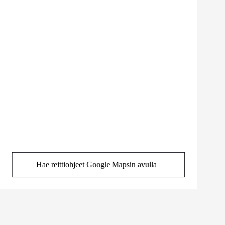
Hae reittiohjeet Google Mapsin avulla
(Aukeaa uudessa välilehdessä)