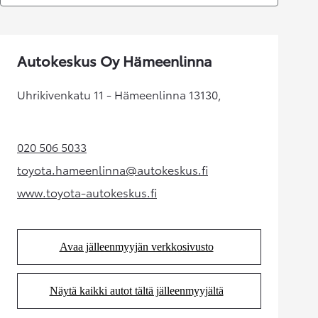
Autokeskus Oy Hämeenlinna
Uhrikivenkatu 11 - Hämeenlinna 13130,
020 506 5033
(Aukeaa uudessa välilehdessä)
toyota.hameenlinna@autokeskus.fi
(Aukeaa uudessa välilehdessä)
www.toyota-autokeskus.fi
(Aukeaa uudessa välilehdessä)
Avaa jälleenmyyjän verkkosivusto
(Aukeaa uudessa välilehdessä)
Näytä kaikki autot tältä jälleenmyyjältä
(Aukeaa uudessa välilehdessä)