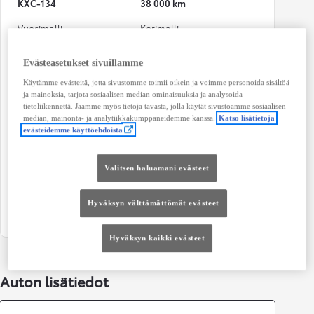
KXC-134
38 000 km
Vuosimalli
Korimalli
04-2025
Maastoauto / Crossover
Evästeasetukset sivuillamme
Väri
Käyttövoima
Käytämme evästeitä, jotta sivustomme toimii oikein ja voimme personoida sisältöä
Punainen
Plug-in hybridi Bensiini
ja mainoksia, tarjota sosiaalisen median ominaisuuksia ja analysoida
tietoliikennettä. Jaamme myös tietoja tavasta, jolla käytät sivustoamme sosiaalisen
Teho
CO₂-päästöt (yhdistetty)
median, mainonta- ja analytiikkakumppaneidemme kanssa.
Katso lisätietoja
140 kw (188 hv)
22 g/km
evästeidemme käyttöehdoista
Vaihteisto
Istuimet
Valitsen haluamani evästeet
Automaatti
5
Ovet
Hyväksyn välttämättömät evästeet
4
Hyväksyn kaikki evästeet
Auton lisätiedot