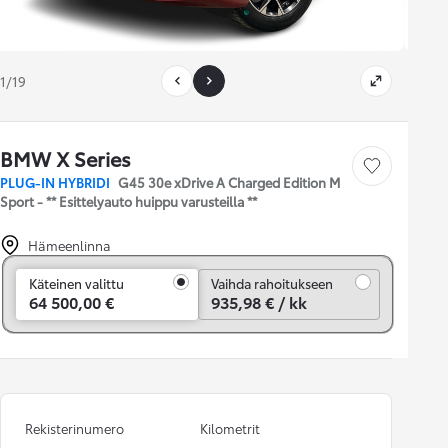
1/19
BMW X Series
Tallenna auto
PLUG-IN HYBRIDI
G45 30e xDrive A Charged Edition M
Sport - ** Esittelyauto huippu varusteilla **
Hämeenlinna
Vaihda rahoitukseen
Käteinen valittu
Vaihda rahoitukseen
64 500,00 €
935,98 € / kk
Rekisterinumero
Kilometrit