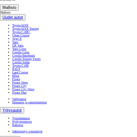
Yaris
GR Yaris
Yaris Cross
Corolla Cross
Corolla Hatchback
Corolla Touring Sports
Corolla Sedan
Toyota C-HR
RAV4
Land Cruiser
Hilux
Proace
Proace Verso
Proace City
Proace City Verso
Proace Max
Vaihtoautot
Hinnastot ja varusteluettelot
Yritysautot
Työsuhdeautot
Hyötyajoneuvot
Rahoitus
Sähköistetyt voimalinjat
Ostajalle
Ostajalle
Rahoitus
Toyota Easy Osamaksu
Toyota Easy Yksityisleasing
Perinteinen osamaksu
Yritysautojen rahoitus
Vakuutus
Huoltosopimus