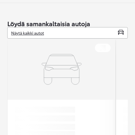
Löydä samankaltaisia autoja
Näytä kaikki autot
BMW X Series
BMW
F48 xDrive18d A Business
A E83
Oulu
Pie