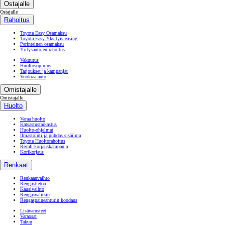
Tarjoukset ja kampanjat
Vuokraa auto
Omistajalle
Omistajalle
Huolto
Varaa huolto
Katsastustarkastus
Huolto-ohjelmat
Ilmastointi ja puhdas sisäilma
Toyota Huoltorahoitus
Recall-korjauskampanja
Korikorjaus
Renkaat
Renkaanvaihto
Rengastietoa
Kausivaihto
Rengasvalitsin
Rengaspaineanturin koodaus
Lisävarusteet
Varaosat
Takuu
Connected-palvelut
Multimedia
MyToyota-sovellus
Verkkoportaali
Ohjeet
Vahingon sattuessa
Tutustu Toyotaan