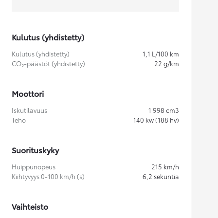
Kulutus (yhdistetty)
Kulutus (yhdistetty)
1,1
L/100 km
CO₂-päästöt (yhdistetty)
22
g/km
Moottori
Iskutilavuus
1 998
cm3
Teho
140
kw (188 hv)
Suorituskyky
Huippunopeus
215
km/h
Kiihtyvyys 0-100 km/h (s)
6,2
sekuntia
Vaihteisto