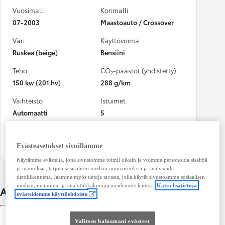
Vuosimalli
Korimalli
07-2003
Maastoauto / Crossover
Väri
Käyttövoima
Ruskea (beige)
Bensiini
Teho
CO₂-päästöt (yhdistetty)
150 kw (201 hv)
288 g/km
Vaihteisto
Istuimet
Automaatti
5
Ovet
4
Evästeasetukset sivuillamme
Käytämme evästeitä, jotta sivustomme toimii oikein ja voimme personoida sisältöä
ja mainoksia, tarjota sosiaalisen median ominaisuuksia ja analysoida
tietoliikennettä. Jaamme myös tietoja tavasta, jolla käytät sivustoamme sosiaalisen
median, mainonta- ja analytiikkakumppaneidemme kanssa.
Katso lisätietoja
Auton lisätiedot
evästeidemme käyttöehdoista
Tekniset tiedot
Valitsen haluamani evästeet