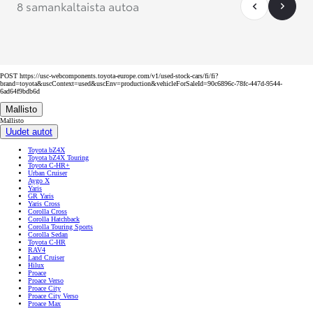
8 samankaltaista autoa
POST https://usc-webcomponents.toyota-europe.com/v1/used-stock-cars/fi/fi?
brand=toyota&uscContext=used&uscEnv=production&vehicleForSaleId=90c6896c-78fc-447d-9544-
6ad64f9bdb6d
Mallisto
Mallisto
Uudet autot
Toyota bZ4X
Toyota bZ4X Touring
Toyota C-HR+
Urban Cruiser
Aygo X
Yaris
GR Yaris
Yaris Cross
Corolla Cross
Corolla Hatchback
Corolla Touring Sports
Corolla Sedan
Toyota C-HR
RAV4
Land Cruiser
Hilux
Proace
Proace Verso
Proace City
Proace City Verso
Proace Max