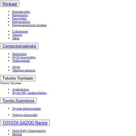
Renkaat
Renkaanvaihto
Rengastietoa
Kausivaihto
Rengasvalitsin
Rengaspaineanturin koodaus
Lisävarusteet
Varaosat
Takuu
Connected-palvelut
Multimedia
MyToyota-sovellus
Verkkoportaali
Ohjeet
Vahingon sattuessa
Tutustu Toyotaan
Tutustu Toyotaan
Ajankohtaista
Toyota Way -asiakasjulkaisu
Toyota Suomessa
Toyotan lehdistöpankki
Yhdessä pidemmälle
TOYOTA GAZOO Racing
World Rally Championship
Historia