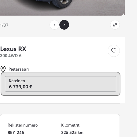
1/37
Lexus RX
Tallenna auto
300 4WD A
Pietarsaari
Vaihda rahoitukseen
Käteinen
6 739,00 €
Rekisterinumero
Kilometrit
REY-245
225 525 km