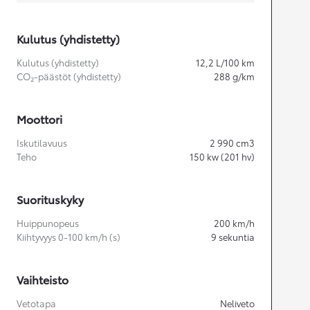
Kulutus (yhdistetty)
Kulutus (yhdistetty)
12,2
L/100 km
CO₂-päästöt (yhdistetty)
288
g/km
Moottori
Iskutilavuus
2 990
cm3
Teho
150
kw (201 hv)
Suorituskyky
Huippunopeus
200
km/h
Kiihtyvyys 0-100 km/h (s)
9
sekuntia
Vaihteisto
Vetotapa
Neliveto