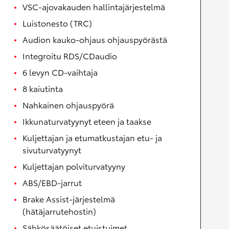
VSC-ajovakauden hallintajärjestelmä
Luistonesto (TRC)
Audion kauko-ohjaus ohjauspyörästä
Integroitu RDS/CDaudio
6 levyn CD-vaihtaja
8 kaiutinta
Nahkainen ohjauspyörä
Ikkunaturvatyynyt eteen ja taakse
Kuljettajan ja etumatkustajan etu- ja
sivuturvatyynyt
Kuljettajan polviturvatyyny
ABS/EBD-jarrut
Brake Assist-järjestelmä
(hätäjarrutehostin)
Sähkösäätöiset etuistuimet