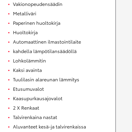
Vakionopeudensäädin
Metalliväri
Paperinen huoltokirja
Huoltokirja
Automaattinen ilmastointilaite
kahdella lämpötilansäädöllä
Lohkolämmitin
Kaksi avainta
Tuulilasin alareunan lämmitys
Etusumuvalot
Kaasupurkausajovalot
2 X Renkaat
Talvirenkaina nastat
Aluvanteet kesä-ja talvirenkaissa