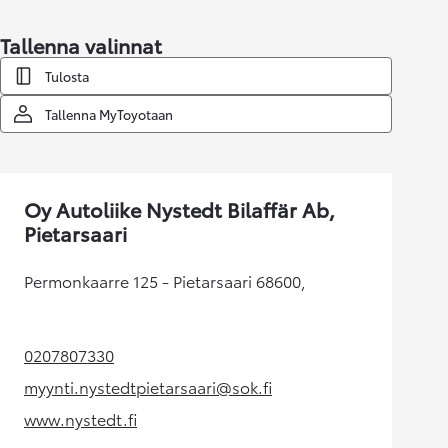
Tallenna valinnat
Tulosta
Tallenna MyToyotaan
Oy Autoliike Nystedt Bilaffär Ab,
Pietarsaari
Permonkaarre 125 - Pietarsaari 68600,
0207807330
(Aukeaa uudessa välilehdessä)
myynti.nystedtpietarsaari@sok.fi
(Aukeaa uudessa välilehdessä)
www.nystedt.fi
(Aukeaa uudessa välilehdessä)