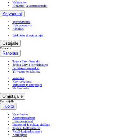
Vaihtoautot
Hinnastot ja varusteluettelot
Yritysautot
Työsuhdeautot
Hyötyajoneuvot
Rahoitus
Sähköistetyt voimalinjat
Ostajalle
Ostajalle
Rahoitus
Toyota Easy Osamaksu
Toyota Easy Yksityisleasing
Perinteinen osamaksu
Yritysautojen rahoitus
Vakuutus
Huoltosopimus
Tarjoukset ja kampanjat
Vuokraa auto
Omistajalle
Omistajalle
Huolto
Varaa huolto
Katsastustarkastus
Huolto-ohjelmat
Ilmastointi ja puhdas sisäilma
Toyota Huoltorahoitus
Recall-korjauskampanja
Korikorjaus