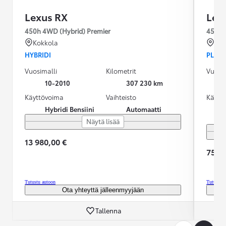
Lexus RX
Lex
450h 4WD (Hybrid) Premier
450H+
Kokkola
Kok
HYBRIDI
PLUG-
Vuosimalli
Kilometrit
Vuosim
10-2010
307 230 km
Käyttövoima
Vaihteisto
Käytt
Hybridi Bensiini
Automaatti
Näytä lisää
13 980,00 €
75 90
Tutustu autoon
Tutustu 
Ota yhteyttä jälleenmyyjään
Tallenna