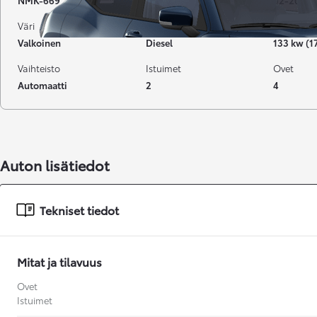
NMK-669
284 324 km
02-2016
Väri
Käyttövoima
Teho
Valkoinen
Diesel
133 kw (1
Vaihteisto
Istuimet
Ovet
Automaatti
2
4
Auton lisätiedot
Tekniset tiedot
Mitat ja tilavuus
Ovet
Alkaen
Istuimet
tai kuukausierä