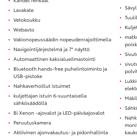
Sävyl
Lavakate
Tuuli
Vetokoukku
Kulje
Webasto
matk
Vakionopeussäädin nopeudenrajoittimella
pois
Navigointijärjestelmä ja 7" näyttö
Sivut
Automaattinen kaksialueilmastointi
sivut
Bluetooth hands-free puhelintoiminto ja
polvi
USB-pistoke
Lukki
Nahkaverhoillut istuimet
elekt
kuljettajan istuin 6-suuntaisella
Mäki
sähkösäädöllä
Sähkö
Bi Xenon -ajovalot ja LED-päiväajovalot
Nahk
Peruutuskamera
moni
Aktiivinen ajonvakautus- ja pidonhallinta
kauk