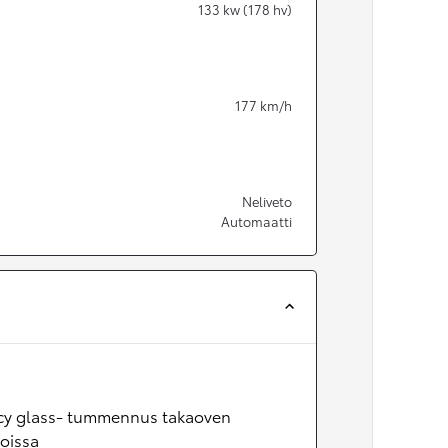
133
kw (178 hv)
177
km/h
Neliveto
Automaatti
acy glass- tummennus takaoven
oissa