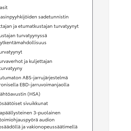
asit
lasinpyyhkijöiden sadetunnistin
ttajan ja etumatkustajan turvatyynyt
ustajan turvatyynyssä
kytkentämahdollisuus
urvatyynyt
urvaverhot ja kuljettajan
turvatyyny
utumaton ABS-jarrujärjestelmä
ronisella EBD-jarruvoimanjaolla
lähtöavustin (HSA)
säätöiset sivuikkunat
apäällysteinen 3-puolainen
toimiohjauspyörä audion
osäädöllä ja vakionopeussäätimellä