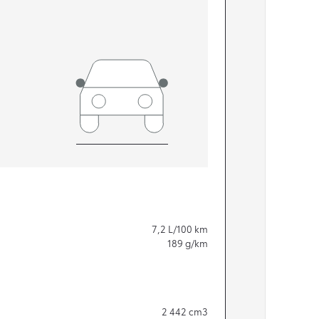
7,2
L/100 km
189
g/km
2 442
cm3