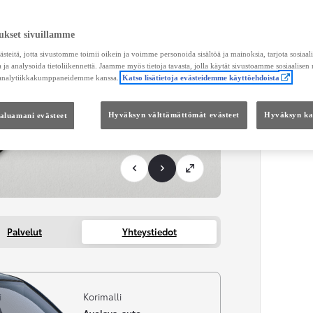
KOKO
ukset sivuillamme
Kätei
teitä, jotta sivustomme toimii oikein ja voimme personoida sisältöä ja mainoksia, tarjota sosiaa
 ja analysoida tietoliikennettä. Jaamme myös tietoja tavasta, jolla käytät sivustoamme sosiaalisen
 analytiikkakumppaneidemme kanssa.
Katso lisätietoja evästeidemme käyttöehdoista
haluamani evästeet
Hyväksyn välttämättömät evästeet
Hyväksyn kai
Palvelut
Yhteystiedot
i
Korimalli