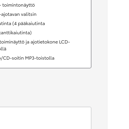
 toimintonäyttö
jotavan valitsin
utinta (4 pääkaiutinta
kanttikaiutinta)
oiminäyttö ja ajotietokone LCD-
llä
/CD-soitin MP3-toistolla