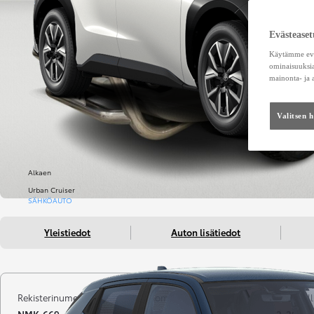
Evästeaset
Käytämme eväs
ominaisuuksia
mainonta- ja
Valitsen 
Alkaen
Urban Cruiser
SÄHKÖAUTO
Yleistiedot
Auton lisätiedot
Rekisterinumero
Kilometrit
Vuosimall