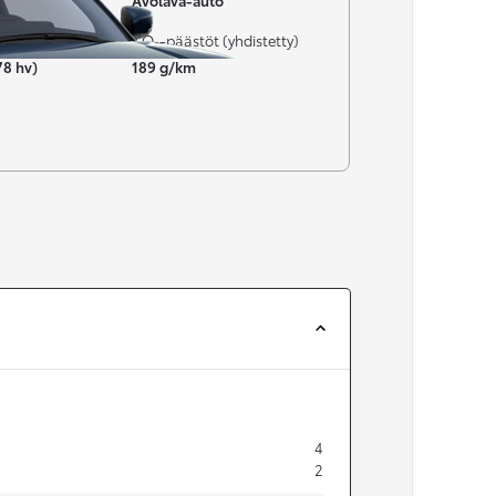
Avolava-auto
CO₂-päästöt (yhdistetty)
78 hv)
189 g/km
4
2