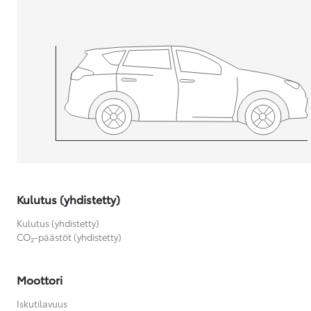
Yaris Cross
HYBRIDI
Tulossa pian
Kulutus (yhdistetty)
Kulutus (yhdistetty)
CO₂-päästöt (yhdistetty)
Moottori
Iskutilavuus