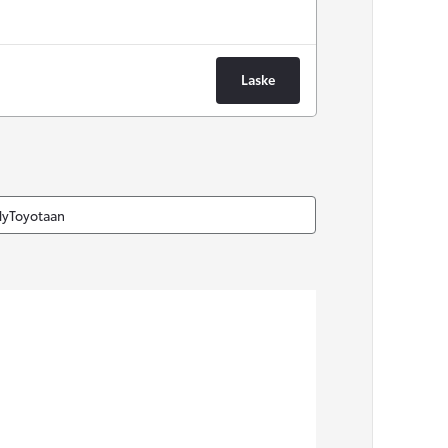
Laske
MyToyotaan