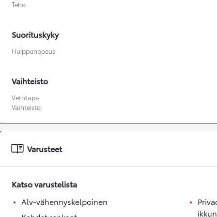
Teho
Suorituskyky
Huippunopeus
Vaihteisto
Vetotapa
Vaihteisto
Varusteet
Katso varustelista
Alv-vähennyskelpoinen
Priv
ikkun
Kahdet renkaat