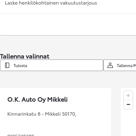
Laske henkilökohtainen vakuutustarjous
Tallenna valinnat
Tulosta
Tallenna 
Alkaen
tai kuukausierä
RAV4
LADATTAVA HYBRIDI
O.K. Auto Oy Mikkeli
Kinnarinkatu 8 - Mikkeli 50170,
0105228300