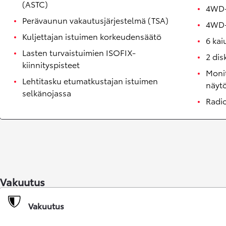
(ASTC)
4WD-
Perävaunun vakautusjärjestelmä (TSA)
4WD-a
Kuljettajan istuimen korkeudensäätö
6 kai
Lasten turvaistuimien ISOFIX-
2 dis
kiinnityspisteet
Monit
Lehtitasku etumatkustajan istuimen
näytö
selkänojassa
Radio
Corolla Touring Sports
HYBRIDI
Vakuutus
Vakuutus