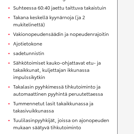
Suhteessa 60:40 jaettu taittuva takaistuin
Takana keskellä kyynärnoja (ja 2
mukitelinettä)
Vakionopeudensäädin ja nopeudenrajoitin
Ajotietokone
sadetunnistin
Sähkötoimiset kauko-ohjattavat etu- ja
takaikkunat, kuljettajan ikkunassa
impulssikytkin
Takalasin pyyhkimessä tihkutoiminto ja
automaattinen pyyhintä peruutettaessa
Tummennetut lasit takaikkunassa ja
takasivuikkunassa
Tuulilasinpyyhkijät, joissa on ajonopeuden
mukaan säätyvä tihkutoiminto