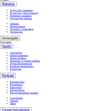
Rahoitus
Toyota Easy Osamaksu
Toyota Easy Yksityisleasing
Perinteinen osamaksu
Yritysautojen rahoitus
Vakuutus
Huoltosopimus
Tarjoukset ja kampanjat
Vuokraa auto
Omistajalle
Omistajalle
Huolto
Varaa huolto
Katsastustarkastus
Huolto-ohjelmat
Ilmastointi ja puhdas sisäilma
Toyota Huoltorahoitus
Recall-korjauskampanja
Korikorjaus
Renkaat
Renkaanvaihto
Rengastietoa
Kausivaihto
Rengasvalitsin
Rengaspaineanturin koodaus
Lisävarusteet
Varaosat
Takuu
Connected-palvelut