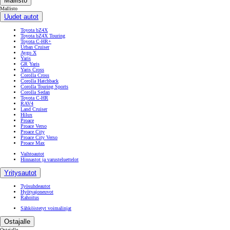
Mallisto
Mallisto
Uudet autot
Toyota bZ4X
Toyota bZ4X Touring
Toyota C-HR+
Urban Cruiser
Aygo X
Yaris
GR Yaris
Yaris Cross
Corolla Cross
Corolla Hatchback
Corolla Touring Sports
Corolla Sedan
Toyota C-HR
RAV4
Land Cruiser
Hilux
Proace
Proace Verso
Proace City
Proace City Verso
Proace Max
Vaihtoautot
Hinnastot ja varusteluettelot
Yritysautot
Työsuhdeautot
Hyötyajoneuvot
Rahoitus
Sähköistetyt voimalinjat
Ostajalle
Ostajalle