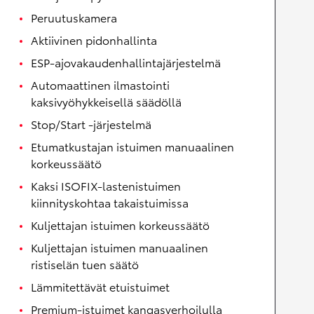
Peruutuskamera
Aktiivinen pidonhallinta
ESP-ajovakaudenhallintajärjestelmä
Automaattinen ilmastointi
kaksivyöhykkeisellä säädöllä
Stop/Start -järjestelmä
Etumatkustajan istuimen manuaalinen
korkeussäätö
Kaksi ISOFIX-lastenistuimen
kiinnityskohtaa takaistuimissa
Kuljettajan istuimen korkeussäätö
Kuljettajan istuimen manuaalinen
ristiselän tuen säätö
Lämmitettävät etuistuimet
Premium-istuimet kangasverhoilulla