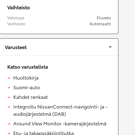
Vaihteisto
Vetotapa
Etuveto
Vaihteisto
Automaatti
Varusteet
Katso varustelista
Huoltokirja
Suomi-auto
Kahdet renkaat
Integroitu NissanConnect-navigointi- ja -
audiojärjestelmä (DAB)
Around View Monitor -kamerajärjestelmä
Etu- ja takapysäköintitutka