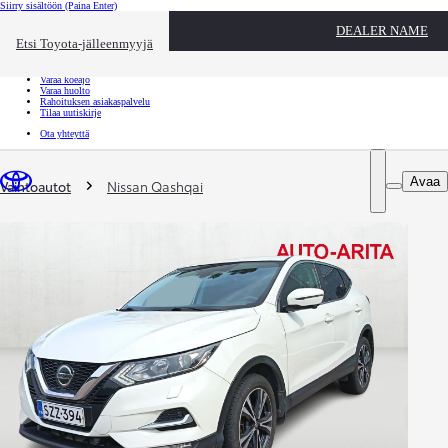
Siirry sisältöön
(Paina Enter)
Ota yhteyttä
DEALER NAME
Sulje
Etsi Toyota-jälleenmyyjä
Toyota palvelee
Etsi jälleenmyyjä
Varaa koeajo
Varaa huolto
Rahoituksen asiakaspalvelu
Tilaa uutiskirje
Ota yhteyttä
Olet täällä
:
Avaa
Vaihtoautot
Nissan Qashqai