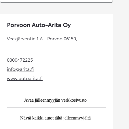
Porvoon Auto-Arita Oy
Veckjärventie 1 A - Porvoo 06150,
0300472225
(Aukeaa uudessa välilehdessä)
info@arita.fi
(Aukeaa uudessa välilehdessä)
www.autoarita.fi
(Aukeaa uudessa välilehdessä)
Avaa jälleenmyyjän verkkosivusto
(Aukeaa uudessa välilehdessä)
Näytä kaikki autot tältä jälleenmyyjältä
(Aukeaa uudessa välilehdessä)