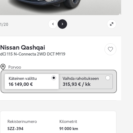
1/20
Nissan Qashqai
Tallenna auto
dCi 115 N-Connecta 2WD DCT MY19
Porvoo
Vaihda rahoitukseen
Käteinen valittu
Vaihda rahoitukseen
16 149,00 €
315,93 € / kk
Rekisterinumero
Kilometrit
SZZ-394
91 000 km