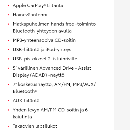
Apple CarPlay® Liitäntä
Haineväantenni
Matkapuhelimen hands free -toiminto
Bluetooth-yhteyden avulla
MP3-yhteensopiva CD-soitin
USB-liitäntä ja iPod-yhteys
USB-pistokkeet 2. istuinriville
5” värillinen Advanced Drive - Assist
Display (ADAD) -näyttö
7” kosketusnäyttö, AM/FM, MP3/AUX/
Bluetooth®
AUX-liitäntä
Yhden levyn AM/FM CD-soitin ja 6
kaiutinta
Takaovien lapsilukot