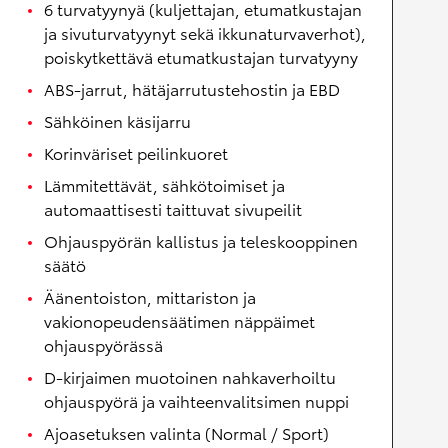
6 turvatyynyä (kuljettajan, etumatkustajan
ja sivuturvatyynyt sekä ikkunaturvaverhot),
poiskytkettävä etumatkustajan turvatyyny
ABS-jarrut, hätäjarrutustehostin ja EBD
Sähköinen käsijarru
Korinväriset peilinkuoret
Lämmitettävät, sähkötoimiset ja
automaattisesti taittuvat sivupeilit
Ohjauspyörän kallistus ja teleskooppinen
säätö
Äänentoiston, mittariston ja
vakionopeudensäätimen näppäimet
ohjauspyörässä
D-kirjaimen muotoinen nahkaverhoiltu
ohjauspyörä ja vaihteenvalitsimen nuppi
Ajoasetuksen valinta (Normal / Sport)