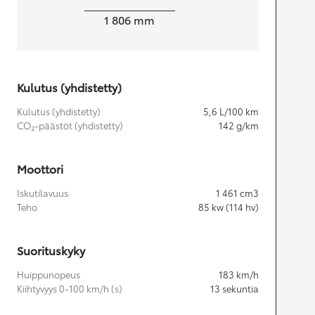
Leveys
1 806
mm
Kulutus (yhdistetty)
Kulutus (yhdistetty)
5,6
L/100 km
CO₂-päästöt (yhdistetty)
142
g/km
Moottori
Iskutilavuus
1 461
cm3
Teho
85
kw (114 hv)
Suorituskyky
Huippunopeus
183
km/h
Kiihtyvyys 0-100 km/h (s)
13
sekuntia