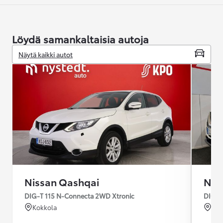
Löydä samankaltaisia autoja
Näytä kaikki autot
Nissan Qashqai
Nis
DIG-T 115 N-Connecta 2WD Xtronic
DIG-T
Kokkola
Hui