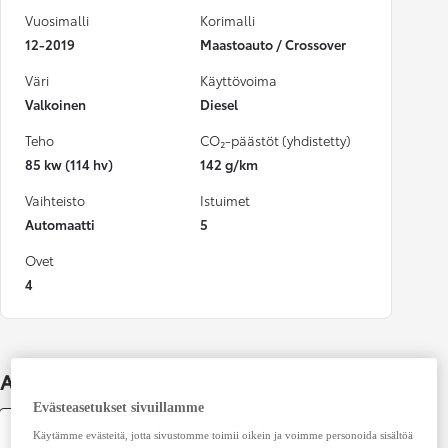
Vuosimalli
Korimalli
12-2019
Maastoauto / Crossover
Väri
Käyttövoima
Valkoinen
Diesel
Teho
CO₂-päästöt (yhdistetty)
85 kw (114 hv)
142 g/km
Vaihteisto
Istuimet
Automaatti
5
Ovet
4
Auton lisätiedot
Evästeasetukset sivuillamme
Tekniset tiedot
Käytämme evästeitä, jotta sivustomme toimii oikein ja voimme personoida sisältöä