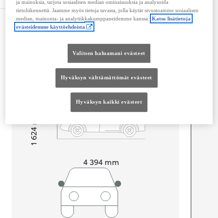
ja mainoksia, tarjota sosiaalisen median ominaisuuksia ja analysoida
tietoliikennettä. Jaamme myös tietoja tavasta, jolla käytät sivustoamme sosiaalisen
median, mainonta- ja analytiikkakumppaneidemme kanssa.
Katso lisätietoja
Mitat ja tilavuus
evästeidemme käyttöehdoista
Ovet
4
Istuimet
5
Valitsen haluamani evästeet
Tavaratilan tilavuus
430
L
Hyväksyn välttämättömät evästeet
Hyväksyn kaikki evästeet
mm
1 624
Korkeus
Pituus
4 394
mm