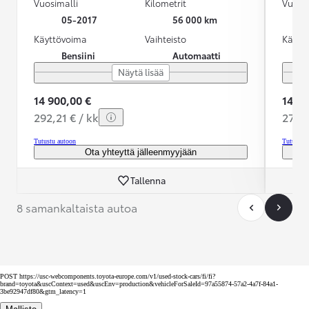
Vuosimalli
Kilometrit
Vuosim
05-2017
56 000 km
Käyttövoima
Vaihteisto
Käytt
Bensiini
Automaatti
Näytä lisää
14 900,00 €
14 60
292,21 € / kk
278,4
Tutustu autoon
Tutustu 
Ota yhteyttä jälleenmyyjään
Tallenna
8 samankaltaista autoa
POST https://usc-webcomponents.toyota-europe.com/v1/used-stock-cars/fi/fi?
brand=toyota&uscContext=used&uscEnv=production&vehicleForSaleId=97a55874-57a2-4a7f-84a1-
3be92947df80&gtm_latency=1