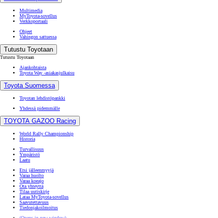
Multimedia
MyToyota-sovellus
Verkkoportaali
Ohjeet
Vahingon sattuessa
Tutustu Toyotaan
Tutustu Toyotaan
Ajankohtaista
Toyota Way -asiakasjulkaisu
Toyota Suomessa
Toyotan lehdistöpankki
Yhdessä pidemmälle
TOYOTA GAZOO Racing
World Rally Championship
Historia
Turvallisuus
Ympäristö
Laatu
Etsi jälleenmyyjä
Varaa huolto
Varaa koeajo
Ota yhteyttä
Tilaa uutiskirje
Lataa MyToyota-sovellus
Saavutettavuus
Tiedonjakoilmoitus
(Opens in new window)