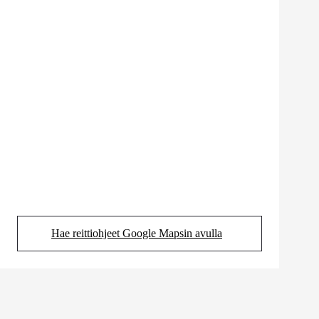
Hae reittiohjeet Google Mapsin avulla
(Aukeaa uudessa välilehdessä)