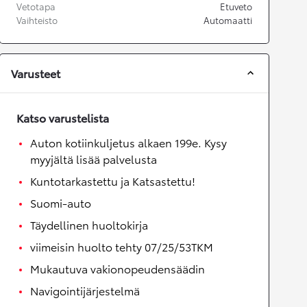
Vetotapa
Etuveto
Vaihteisto
Automaatti
Varusteet
Katso varustelista
Auton kotiinkuljetus alkaen 199e. Kysy
myyjältä lisää palvelusta
Kuntotarkastettu ja Katsastettu!
Suomi-auto
Täydellinen huoltokirja
viimeisin huolto tehty 07/25/53TKM
Mukautuva vakionopeudensäädin
Navigointijärjestelmä