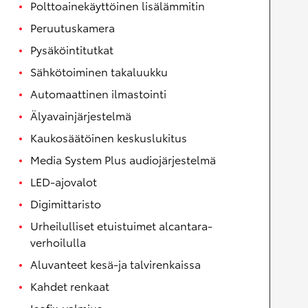
Polttoainekäyttöinen lisälämmitin
Peruutuskamera
Pysäköintitutkat
Sähkötoiminen takaluukku
Automaattinen ilmastointi
Älyavainjärjestelmä
Kaukosäätöinen keskuslukitus
Media System Plus audiojärjestelmä
LED-ajovalot
Digimittaristo
Urheilulliset etuistuimet alcantara-
verhoilulla
Aluvanteet kesä-ja talvirenkaissa
Kahdet renkaat
Isofix-valmius