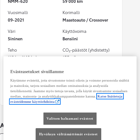
NMM-620
59 000 km
Vuosimalli
Korimalli
09-2021
Maastoauto / Crossover
Väri
Käyttövoima
Sininen
Bensiini
Teho
CO₂-päästöt (yhdistetty)
110 kw (148 hv)
155 g/km
Vaihteisto
Istuimet
Evästeasetukset sivuillamme
Automaatti
5
Käytämme evästeitä, jotta sivustomme toimii oikein ja voimme personoida sisältöä
ja mainoksia, tarjota sosiaalisen median ominaisuuksia ja analysoida
Ovet
tietoliikennettä. Jaamme myös tietoja tavasta, jolla käytät sivustoamme sosiaalisen
5
median, mainonta- ja analytiikkakumppaneidemme kanssa.
Katso lisätietoja
evästeidemme käyttöehdoista
Valitsen haluamani evästeet
Auton lisätiedot
Hyväksyn välttämättömät evästeet