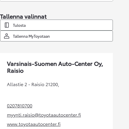
Tallenna valinnat
Tulosta
Tallenna MyToyotaan
Varsinais-Suomen Auto-Center Oy,
Raisio
Allastie 2 - Raisio 21200,
0207810700
(Aukeaa uudessa välilehdessä)
myynti.raisio@toyotaautocenter.fi
(Aukeaa uudessa välilehdessä)
www.toyotaautocenter.fi
(Aukeaa uudessa välilehdessä)