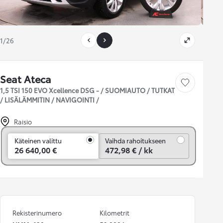
1/26
Seat Ateca
Tallenna auto
1,5 TSI 150 EVO Xcellence DSG - / SUOMIAUTO / TUTKAT
/ LISÄLÄMMITIN / NAVIGOINTI /
Raisio
Vaihda rahoitukseen
Käteinen valittu
Vaihda rahoitukseen
26 640,00 €
472,98 € / kk
Rekisterinumero
Kilometrit