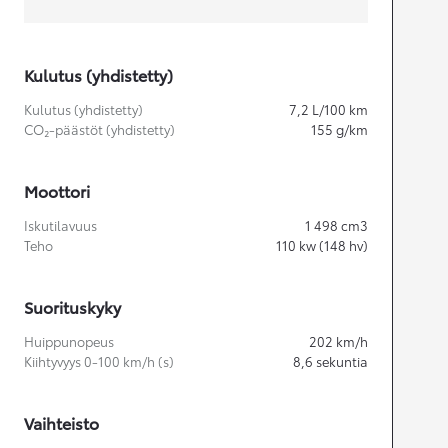
Kulutus (yhdistetty)
Kulutus (yhdistetty)
7,2
L/100 km
CO₂-päästöt (yhdistetty)
155
g/km
Moottori
Iskutilavuus
1 498
cm3
Teho
110
kw (148 hv)
Suorituskyky
Huippunopeus
202
km/h
Kiihtyvyys 0-100 km/h (s)
8,6
sekuntia
Vaihteisto