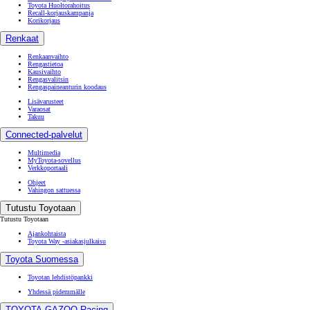
Toyota Huoltorahoitus
Recall-korjauskampanja
Korikorjaus
Renkaat
Renkaanvaihto
Rengastietoa
Kausivaihto
Rengasvalitsin
Rengaspaineanturin koodaus
Lisävarusteet
Varaosat
Takuu
Connected-palvelut
Multimedia
MyToyota-sovellus
Verkkoportaali
Ohjeet
Vahingon sattuessa
Tutustu Toyotaan
Tutustu Toyotaan
Ajankohtaista
Toyota Way -asiakasjulkaisu
Toyota Suomessa
Toyotan lehdistöpankki
Yhdessä pidemmälle
TOYOTA GAZOO Racing