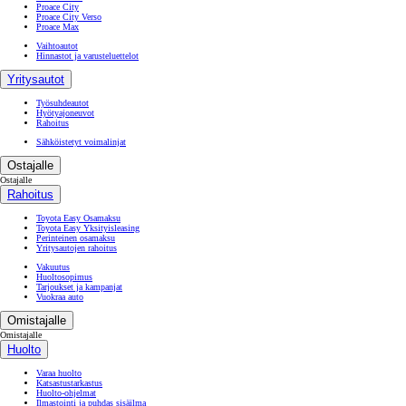
Proace City
Proace City Verso
Proace Max
Vaihtoautot
Hinnastot ja varusteluettelot
Yritysautot
Työsuhdeautot
Hyötyajoneuvot
Rahoitus
Sähköistetyt voimalinjat
Ostajalle
Ostajalle
Rahoitus
Toyota Easy Osamaksu
Toyota Easy Yksityisleasing
Perinteinen osamaksu
Yritysautojen rahoitus
Vakuutus
Huoltosopimus
Tarjoukset ja kampanjat
Vuokraa auto
Omistajalle
Omistajalle
Huolto
Varaa huolto
Katsastustarkastus
Huolto-ohjelmat
Ilmastointi ja puhdas sisäilma