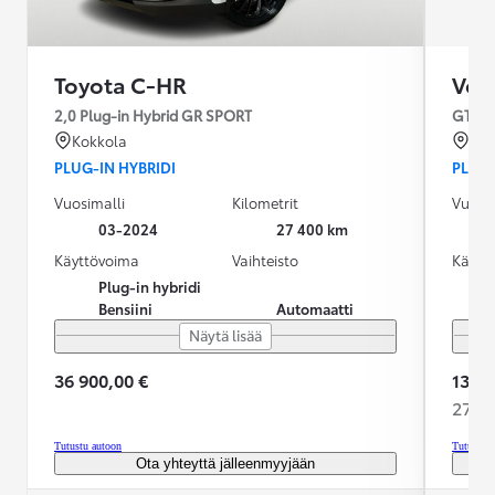
Toyota C-HR
Vol
2,0 Plug-in Hybrid GR SPORT
GTE P
Kokkola
Sei
PLUG-IN HYBRIDI
PLUG-
Vuosimalli
Kilometrit
Vuosim
03-2024
27 400 km
Käyttövoima
Vaihteisto
Käytt
Plug-in hybridi
Bensiini
Automaatti
Näytä lisää
36 900,00 €
13 89
274,2
Tutustu autoon
Tutustu 
Ota yhteyttä jälleenmyyjään