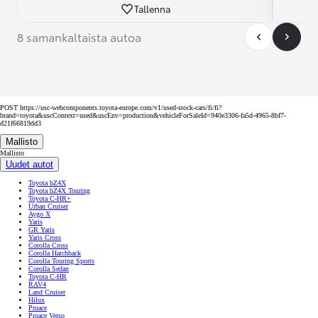
Tallenna
8 samankaltaista autoa
POST https://usc-webcomponents.toyota-europe.com/v1/used-stock-cars/fi/fi?
brand=toyota&uscContext=used&uscEnv=production&vehicleForSaleId=940e3306-fa5d-4965-8bf7-
d21f66819dd3
Mallisto
Mallisto
Uudet autot
Toyota bZ4X
Toyota bZ4X Touring
Toyota C-HR+
Urban Cruiser
Aygo X
Yaris
GR Yaris
Yaris Cross
Corolla Cross
Corolla Hatchback
Corolla Touring Sports
Corolla Sedan
Toyota C-HR
RAV4
Land Cruiser
Hilux
Proace
Proace Verso