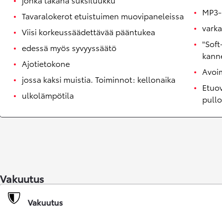
MP3-
Tavaralokerot etuistuimen muovipaneleissa
varka
Viisi korkeussäädettävää pääntukea
"Soft
edessä myös syvyyssäätö
kann
Ajotietokone
Avoi
jossa kaksi muistia. Toiminnot: kellonaika
Etuov
ulkolämpötila
pullo
Alkaen
tai kuukausierä
RAV4
LADATTAVA HYBRIDI
Vakuutus
Vakuutus