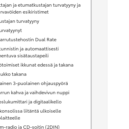
ttajan ja etumatkustajan turvatyyny ja
rvavöiden esikiristimet
stajan turvatyyny
urvatyynyt
arrutustehostin Dual Rate
unnistin ja automaattisesti
entuva sisätaustapeili
toimiset ikkunat edessä ja takana
lukko takana
ainen 3-puolainen ohjauspyörä
arrun kahva ja vaihdevivun nuppi
oslukumittari ja digitaalikello
konsolissa liitäntä ulkoiselle
laitteelle
m-radio ja CD-soitin (2DIN)