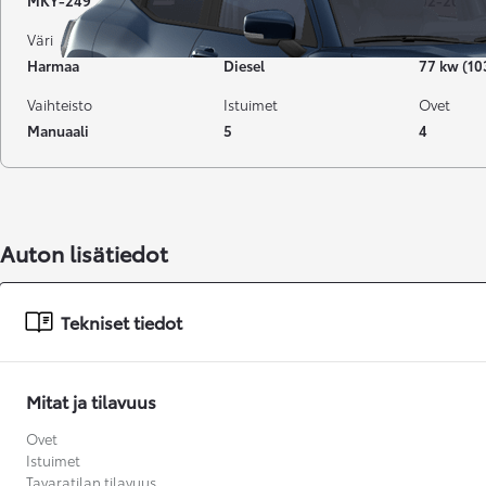
MKY-249
255 914 km
02-2008
Väri
Käyttövoima
Teho
Harmaa
Diesel
77 kw (10
Vaihteisto
Istuimet
Ovet
Manuaali
5
4
Auton lisätiedot
Tekniset tiedot
Mitat ja tilavuus
Ovet
Alkaen
Istuimet
tai kuukausierä
Tavaratilan tilavuus