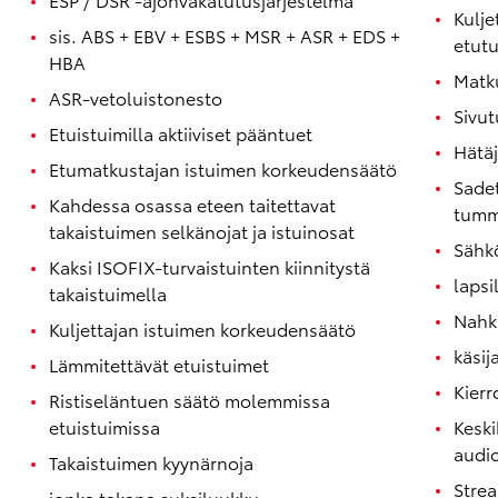
Kulje
sis. ABS + EBV + ESBS + MSR + ASR + EDS +
etutu
HBA
Matku
ASR-vetoluistonesto
Sivut
Etuistuimilla aktiiviset pääntuet
Hätäj
Etumatkustajan istuimen korkeudensäätö
Sadet
Kahdessa osassa eteen taitettavat
tumm
takaistuimen selkänojat ja istuinosat
Sähkö
Kaksi ISOFIX-turvaistuinten kiinnitystä
lapsi
takaistuimella
Corolla Touring Sports
Nahk
HYBRIDI
Kuljettajan istuimen korkeudensäätö
käsij
Lämmitettävät etuistuimet
Kierr
Ristiseläntuen säätö molemmissa
etuistuimissa
Keski
audio
Takaistuimen kyynärnoja
Strea
jonka takana suksiluukku