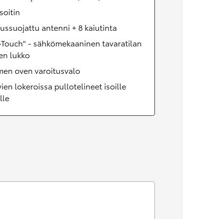
soitin
ussuojattu antenni + 8 kaiutinta
-Touch" - sähkömekaaninen tavaratilan
en lukko
men oven varoitusvalo
ien lokeroissa pullotelineet isoille
lle