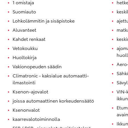
1 omistaja
hetke
Suomiauto
keski
Lohkolämmitin ja sisäpistoke
ajett
Aluvanteet
matk
Kahdet renkaat
kesk
Vetokoukku
ajoma
huoll
Huoltokirja
Aero-
Vakionopeuden säädin
Sähkö
Climatronic - kaksialue automaatti-
ilmastointi
Sävyl
Ksenon-ajovalot
VIN-k
ikkun
joissa automaattinen korkeudensäätö
Etuma
Ksenonvalot
avaim
kaarrevalotoiminnolla
Ikkun
ESP / DSR -ajonvakatutusjärjestelmä