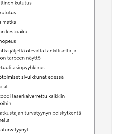
llinen kulutus
kulutus
u matka
an kestoaika
inopeus
tka jäljellä olevalla tankillisella ja
on tarpeen näyttö
tuulilasinpyyhkimet
toimiset sivuikkunat edessä
asit
oodi laserkaiverrettu kaikkiin
oihin
tkustajan turvatyynyn poiskytkentä
ella
aturvatyynyt