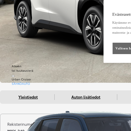
Evästeaset
Käytämme eväs
ominaisuuksia
mainonta- ja
Valitsen 
Alkaen
tai kuukausierä
Urban Cruiser
SÄHKÖAUTO
Yleistiedot
Auton lisätiedot
Rekisterinumero
Kilometrit
Vuosimall