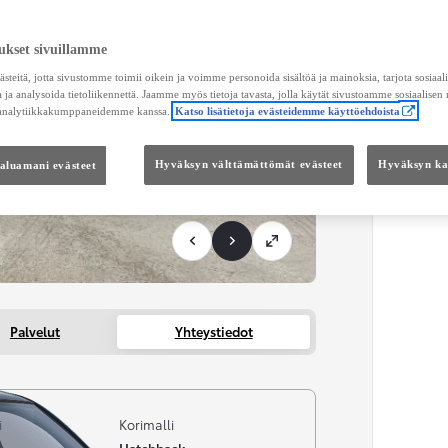
KOKO
ukset sivuillamme
Kätei
teitä, jotta sivustomme toimii oikein ja voimme personoida sisältöä ja mainoksia, tarjota sosiaa
 ja analysoida tietoliikennettä. Jaamme myös tietoja tavasta, jolla käytät sivustoamme sosiaalisen
 analytiikkakumppaneidemme kanssa.
Katso lisätietoja evästeidemme käyttöehdoista
haluamani evästeet
Hyväksyn välttämättömät evästeet
Hyväksyn kai
Palvelut
Yhteystiedot
i
Korimalli