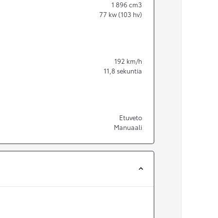
1 896
cm3
77
kw (103 hv)
192
km/h
11,8
sekuntia
Etuveto
Manuaali