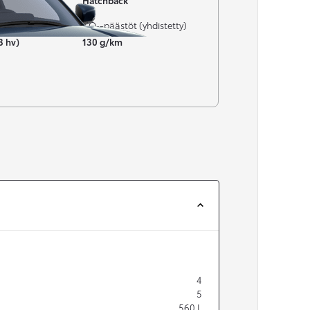
Hatchback
CO₂-päästöt (yhdistetty)
3 hv)
130 g/km
4
5
560
L