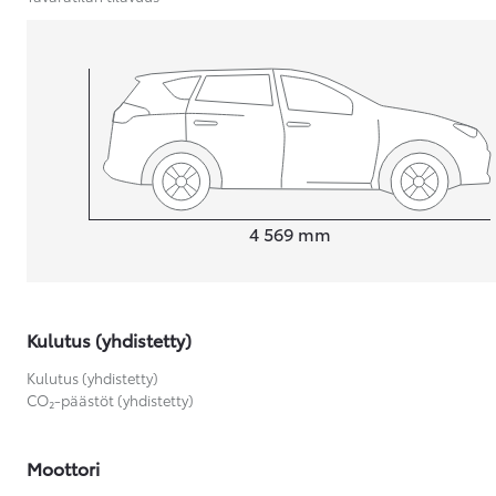
Yaris Cross
HYBRIDI
Tulossa pian
Pituus
4 569
mm
Kulutus (yhdistetty)
Kulutus (yhdistetty)
CO₂-päästöt (yhdistetty)
Moottori