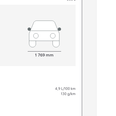
Leveys
1 769
mm
4,9
L/100 km
130
g/km