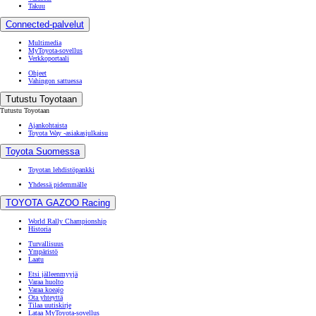
Takuu
Connected-palvelut
Multimedia
MyToyota-sovellus
Verkkoportaali
Ohjeet
Vahingon sattuessa
Tutustu Toyotaan
Tutustu Toyotaan
Ajankohtaista
Toyota Way -asiakasjulkaisu
Toyota Suomessa
Toyotan lehdistöpankki
Yhdessä pidemmälle
TOYOTA GAZOO Racing
World Rally Championship
Historia
Turvallisuus
Ympäristö
Laatu
Etsi jälleenmyyjä
Varaa huolto
Varaa koeajo
Ota yhteyttä
Tilaa uutiskirje
Lataa MyToyota-sovellus