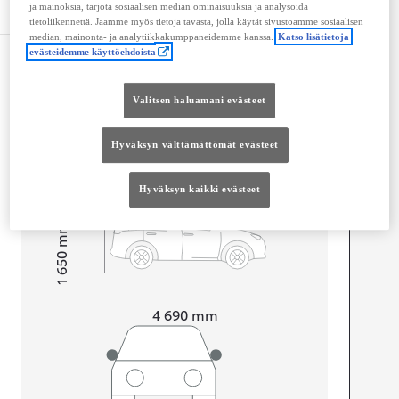
Tekniset tiedot
ja mainoksia, tarjota sosiaalisen median ominaisuuksia ja analysoida
tietoliikennettä. Jaamme myös tietoja tavasta, jolla käytät sivustoamme sosiaalisen
median, mainonta- ja analytiikkakumppaneidemme kanssa.
Katso lisätietoja
evästeidemme käyttöehdoista
Mitat ja tilavuus
Ovet
4
Valitsen haluamani evästeet
Istuimet
5
Tavaratilan tilavuus
441
L
Hyväksyn välttämättömät evästeet
Hyväksyn kaikki evästeet
mm
1 650
Korkeus
Pituus
4 690
mm