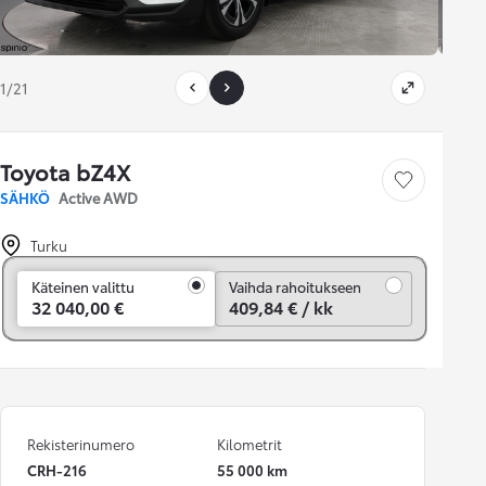
1/21
Toyota bZ4X
Tallenna auto
SÄHKÖ
Active AWD
Turku
Vaihda rahoitukseen
Käteinen valittu
Vaihda rahoitukseen
32 040,00 €
409,84 € / kk
Rekisterinumero
Kilometrit
CRH-216
55 000 km