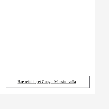
Hae reittiohjeet Google Mapsin avulla
(Aukeaa uudessa välilehdessä)