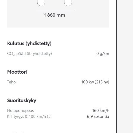
Leveys
1 860
mm
Kulutus (yhdistetty)
CO₂-päästöt (yhdistetty)
0
g/km
Moottori
Teho
160
kw (215 hv)
Suorituskyky
Huippunopeus
160
km/h
Kiihtyvyys 0-100 km/h (s)
6,9
sekuntia