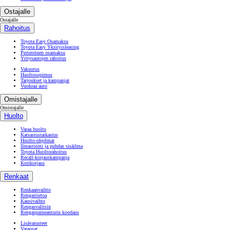
Ostajalle
Ostajalle
Rahoitus
Toyota Easy Osamaksu
Toyota Easy Yksityisleasing
Perinteinen osamaksu
Yritysautojen rahoitus
Vakuutus
Huoltosopimus
Tarjoukset ja kampanjat
Vuokraa auto
Omistajalle
Omistajalle
Huolto
Varaa huolto
Katsastustarkastus
Huolto-ohjelmat
Ilmastointi ja puhdas sisäilma
Toyota Huoltorahoitus
Recall-korjauskampanja
Korikorjaus
Renkaat
Renkaanvaihto
Rengastietoa
Kausivaihto
Rengasvalitsin
Rengaspaineanturin koodaus
Lisävarusteet
Varaosat