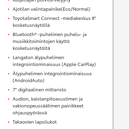
Ajotilan valintapainike(Eco/Normal)
ToyotaSmart Connect -mediakeskus 8"
kosketusnäytöllä
Bluetooth® -puhelimen puhelu- ja
musiikkitoimintojen käyttö
kosketusnäytöltä
Langaton älypuhelimen
integrointiominaisuus (Apple CarPlay)
Älypuhelimen integrointiominaisuus
(AndroidAuto)
7" digitaalinen mittaristo
Audion, kaistanpitoavustimen ja
vakionopeussäätimen painikkeet
ohjauspyörässä
Takaovien lapsilukot