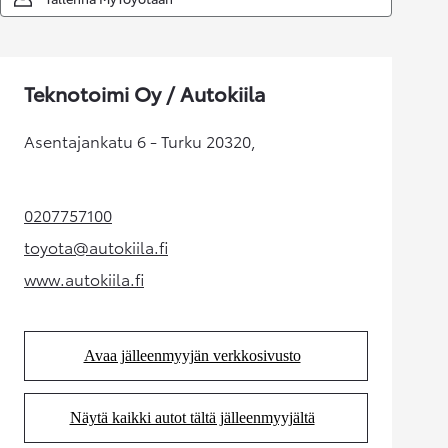
Teknotoimi Oy / Autokiila
Asentajankatu 6 - Turku 20320,
0207757100
(Aukeaa uudessa välilehdessä)
toyota@autokiila.fi
(Aukeaa uudessa välilehdessä)
www.autokiila.fi
(Aukeaa uudessa välilehdessä)
Avaa jälleenmyyjän verkkosivusto
(Aukeaa uudessa välilehdessä)
Näytä kaikki autot tältä jälleenmyyjältä
(Aukeaa uudessa välilehdessä)