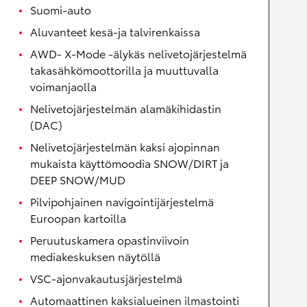
Suomi-auto
Aluvanteet kesä-ja talvirenkaissa
AWD- X-Mode -älykäs nelivetojärjestelmä
takasähkömoottorilla ja muuttuvalla
voimanjaolla
Nelivetojärjestelmän alamäkihidastin
(DAC)
Nelivetojärjestelmän kaksi ajopinnan
mukaista käyttömoodia SNOW/DIRT ja
DEEP SNOW/MUD
Pilvipohjainen navigointijärjestelmä
Euroopan kartoilla
Peruutuskamera opastinviivoin
mediakeskuksen näytöllä
VSC-ajonvakautusjärjestelmä
Automaattinen kaksialueinen ilmastointi