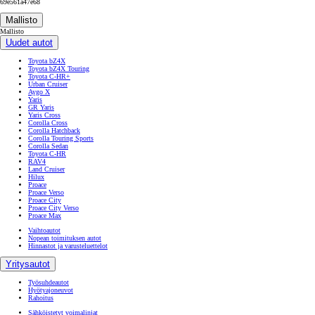
69e561a47e68
Mallisto
Mallisto
Uudet autot
Toyota bZ4X
Toyota bZ4X Touring
Toyota C-HR+
Urban Cruiser
Aygo X
Yaris
GR Yaris
Yaris Cross
Corolla Cross
Corolla Hatchback
Corolla Touring Sports
Corolla Sedan
Toyota C-HR
RAV4
Land Cruiser
Hilux
Proace
Proace Verso
Proace City
Proace City Verso
Proace Max
Vaihtoautot
Nopean toimituksen autot
Hinnastot ja varusteluettelot
Yritysautot
Työsuhdeautot
Hyötyajoneuvot
Rahoitus
Sähköistetyt voimalinjat