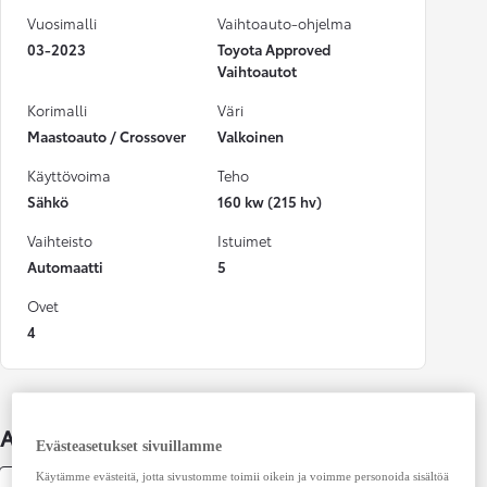
Vuosimalli
Vaihtoauto-ohjelma
03-2023
Toyota Approved
Vaihtoautot
Korimalli
Väri
Maastoauto / Crossover
Valkoinen
Käyttövoima
Teho
Sähkö
160 kw (215 hv)
Vaihteisto
Istuimet
Automaatti
5
Ovet
4
Auton lisätiedot
Evästeasetukset sivuillamme
Käytämme evästeitä, jotta sivustomme toimii oikein ja voimme personoida sisältöä