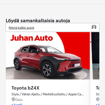
Löydä samankaltaisia autoja
Näytä kaikki autot
Toyota bZ4X
Toy
Style / Vähän Ajettu / Merkkihuollettu / Apple CarPlay / Mukautuv
Style 
Oulu
Van
SÄHKÖ
SÄHK