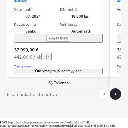
Vuosimalli
Kilometrit
Vuosim
07-2024
18 000 km
Käyttövoima
Vaihteisto
Käytt
Sähkö
Automaatti
Näytä lisää
37 990,00 €
36 88
442,06 € / kk
472,4
Tutustu autoon
Tutustu 
Ota yhteyttä jälleenmyyjään
Tallenna
8 samankaltaista autoa
POST https://usc-webcomponents.toyota-europe.com/v1/used-stock-cars/fi/fi?
brand=toyota&uscContext=used&uscEnv=production&vehicleForSaleId=822564e2-6389-4780-ba3c-