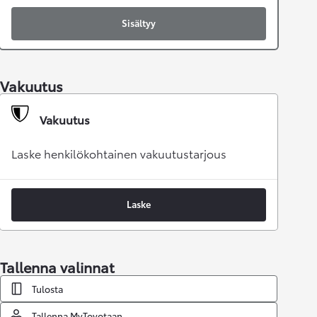
Sisältyy
Vakuutus
Vakuutus
Laske henkilökohtainen vakuutustarjous
Laske
Tallenna valinnat
Tulosta
Tallenna MyToyotaan