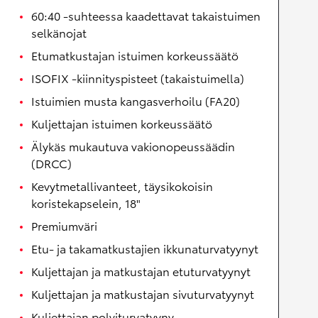
60:40 -suhteessa kaadettavat takaistuimen
selkänojat
Etumatkustajan istuimen korkeussäätö
ISOFIX -kiinnityspisteet (takaistuimella)
Istuimien musta kangasverhoilu (FA20)
Kuljettajan istuimen korkeussäätö
Älykäs mukautuva vakionopeussäädin
(DRCC)
Kevytmetallivanteet, täysikokoisin
koristekapselein, 18"
Premiumväri
Etu- ja takamatkustajien ikkunaturvatyynyt
Kuljettajan ja matkustajan etuturvatyynyt
Kuljettajan ja matkustajan sivuturvatyynyt
Kuljettajan polviturvatyyny