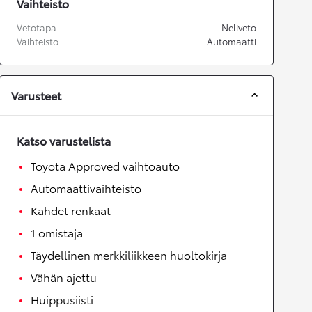
Vaihteisto
Vetotapa
Neliveto
Vaihteisto
Automaatti
Varusteet
Katso varustelista
Toyota Approved vaihtoauto
Automaattivaihteisto
Kahdet renkaat
1 omistaja
Täydellinen merkkiliikkeen huoltokirja
Vähän ajettu
Huippusiisti