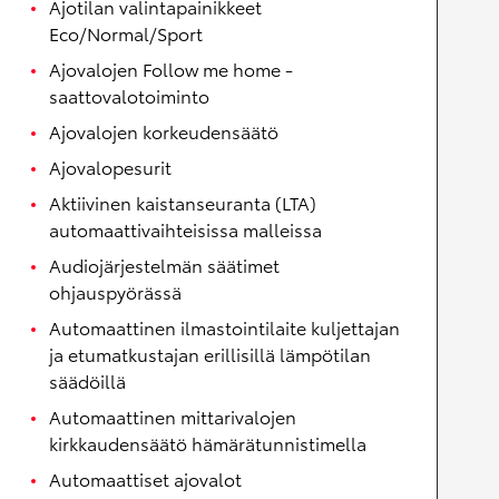
Ajotilan valintapainikkeet
Eco/Normal/Sport
Ajovalojen Follow me home -
saattovalotoiminto
Ajovalojen korkeudensäätö
Ajovalopesurit
Aktiivinen kaistanseuranta (LTA)
automaattivaihteisissa malleissa
Audiojärjestelmän säätimet
ohjauspyörässä
Automaattinen ilmastointilaite kuljettajan
ja etumatkustajan erillisillä lämpötilan
säädöillä
Automaattinen mittarivalojen
kirkkaudensäätö hämärätunnistimella
Automaattiset ajovalot