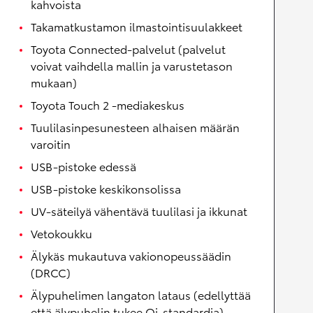
kahvoista
Takamatkustamon ilmastointisuulakkeet
Toyota Connected-palvelut (palvelut
voivat vaihdella mallin ja varustetason
mukaan)
Toyota Touch 2 -mediakeskus
Tuulilasinpesunesteen alhaisen määrän
varoitin
USB-pistoke edessä
USB-pistoke keskikonsolissa
UV-säteilyä vähentävä tuulilasi ja ikkunat
Vetokoukku
Älykäs mukautuva vakionopeussäädin
(DRCC)
Älypuhelimen langaton lataus (edellyttää
että älypuhelin tukee Qi-standardia)