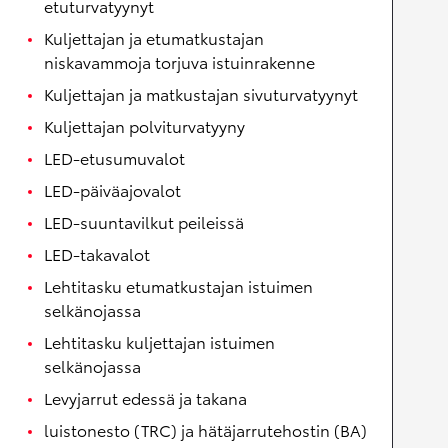
etuturvatyynyt
Kuljettajan ja etumatkustajan
niskavammoja torjuva istuinrakenne
Kuljettajan ja matkustajan sivuturvatyynyt
Kuljettajan polviturvatyyny
LED-etusumuvalot
LED-päiväajovalot
LED-suuntavilkut peileissä
LED-takavalot
Lehtitasku etumatkustajan istuimen
selkänojassa
Lehtitasku kuljettajan istuimen
selkänojassa
Levyjarrut edessä ja takana
luistonesto (TRC) ja hätäjarrutehostin (BA)