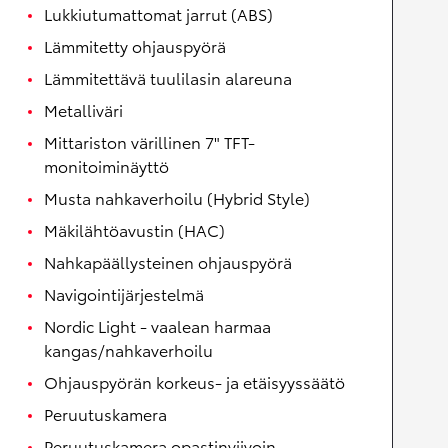
Lukkiutumattomat jarrut (ABS)
Lämmitetty ohjauspyörä
Lämmitettävä tuulilasin alareuna
Metalliväri
Mittariston värillinen 7" TFT-
monitoiminäyttö
Musta nahkaverhoilu (Hybrid Style)
Mäkilähtöavustin (HAC)
Nahkapäällysteinen ohjauspyörä
Navigointijärjestelmä
Nordic Light - vaalean harmaa
kangas/nahkaverhoilu
Ohjauspyörän korkeus- ja etäisyyssäätö
Peruutuskamera
Peruutuskamera opastinviivoin