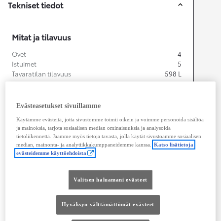
Tekniset tiedot
Mitat ja tilavuus
Ovet
4
Istuimet
5
Tavaratilan tilavuus
598
L
Evästeasetukset sivuillamme
Käytämme evästeitä, jotta sivustomme toimii oikein ja voimme personoida sisältöä
ja mainoksia, tarjota sosiaalisen median ominaisuuksia ja analysoida
tietoliikennettä. Jaamme myös tietoja tavasta, jolla käytät sivustoamme sosiaalisen
median, mainonta- ja analytiikkakumppaneidemme kanssa.
Katso lisätietoja
evästeidemme käyttöehdoista
Pituus
4 650
mm
Valitsen haluamani evästeet
Hyväksyn välttämättömät evästeet