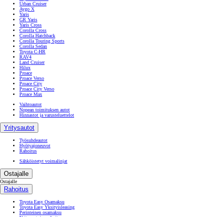
Urban Cruiser
Aygo X
Yaris
GR Yaris
Yaris Cross
Corolla Cross
Corolla Hatchback
Corolla Touring Sports
Corolla Sedan
Toyota C-HR
RAV4
Land Cruiser
Hilux
Proace
Proace Verso
Proace City
Proace City Verso
Proace Max
Vaihtoautot
Nopean toimituksen autot
Hinnastot ja varusteluettelot
Yritysautot
Työsuhdeautot
Hyötyajoneuvot
Rahoitus
Sähköistetyt voimalinjat
Ostajalle
Ostajalle
Rahoitus
Toyota Easy Osamaksu
Toyota Easy Yksityisleasing
Perinteinen osamaksu