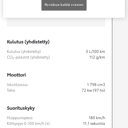
Hyväksyn kaikki evästeet
Leveys
1 790
mm
Kulutus (yhdistetty)
Kulutus (yhdistetty)
5
L/100 km
CO₂-päästöt (yhdistetty)
112
g/km
Moottori
Iskutilavuus
1 798
cm3
Teho
72
kw (97 hv)
Suorituskyky
Huippunopeus
180
km/h
Kiihtyvyys 0-100 km/h (s)
11,1
sekuntia