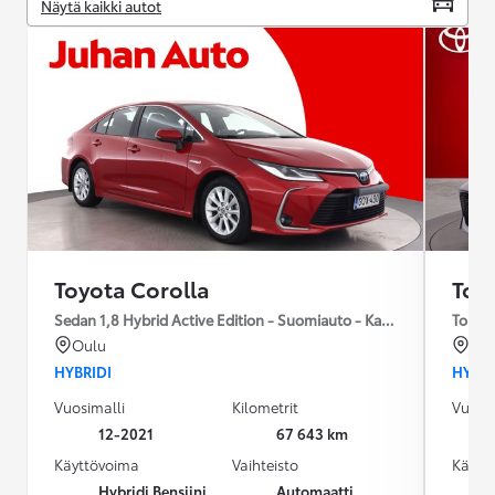
Näytä kaikki autot
Toyota Corolla
Toy
Sedan 1,8 Hybrid Active Edition - Suomiauto - Kaksiomisteinen -
Tourin
Oulu
Kok
HYBRIDI
HYBRI
Vuosimalli
Kilometrit
Vuosim
12-2021
67 643 km
Käyttövoima
Vaihteisto
Käytt
Hybridi Bensiini
Automaatti