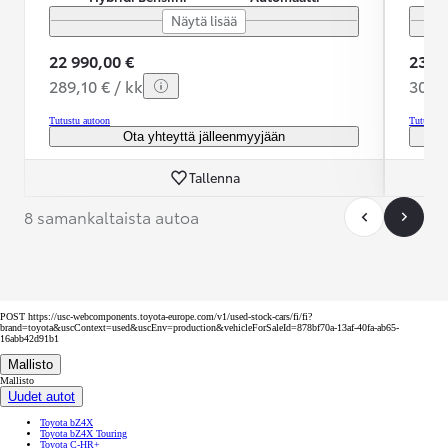
Näytä lisää
22 990,00 €
23 99
289,10 € / kk
302,6
Tutustu autoon
Tutustu 
Ota yhteyttä jälleenmyyjään
Tallenna
8 samankaltaista autoa
POST https://usc-webcomponents.toyota-europe.com/v1/used-stock-cars/fi/fi?
brand=toyota&uscContext=used&uscEnv=production&vehicleForSaleId=878bf70a-13af-40fa-ab65-
16abb42d91b1
Mallisto
Mallisto
Uudet autot
Toyota bZ4X
Toyota bZ4X Touring
Toyota C-HR+