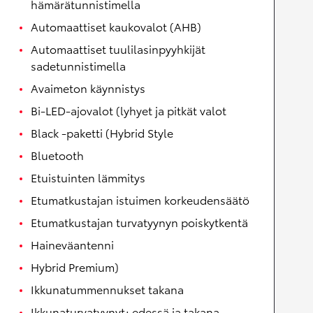
hämärätunnistimella
Automaattiset kaukovalot (AHB)
Automaattiset tuulilasinpyyhkijät
sadetunnistimella
Avaimeton käynnistys
Bi-LED-ajovalot (lyhyet ja pitkät valot
Black -paketti (Hybrid Style
Bluetooth
Etuistuinten lämmitys
Etumatkustajan istuimen korkeudensäätö
Etumatkustajan turvatyynyn poiskytkentä
Haineväantenni
Hybrid Premium)
Ikkunatummennukset takana
Ikkunaturvatyynyt: edessä ja takana