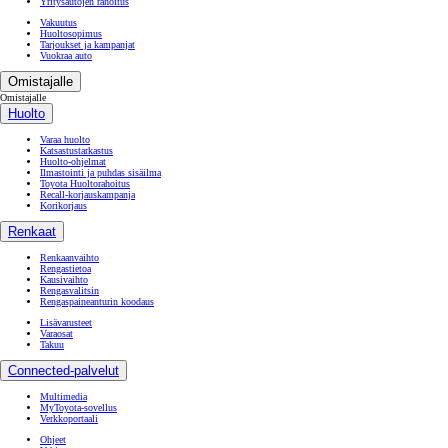
Yritysautojen rahoitus
Vakuutus
Huoltosopimus
Tarjoukset ja kampanjat
Vuokraa auto
Omistajalle
Omistajalle
Huolto
Varaa huolto
Katsastustarkastus
Huolto-ohjelmat
Ilmastointi ja puhdas sisäilma
Toyota Huoltorahoitus
Recall-korjauskampanja
Korikorjaus
Renkaat
Renkaanvaihto
Rengastietoa
Kausivaihto
Rengasvalitsin
Rengaspaineanturin koodaus
Lisävarusteet
Varaosat
Takuu
Connected-palvelut
Multimedia
MyToyota-sovellus
Verkkoportaali
Ohjeet