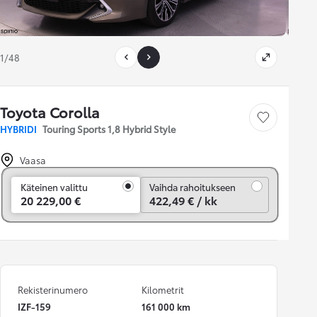
1/48
Toyota Corolla
Tallenna auto
HYBRIDI
Touring Sports 1,8 Hybrid Style
Vaasa
Vaihda rahoitukseen
Käteinen valittu
Vaihda rahoitukseen
20 229,00 €
422,49 € / kk
Rekisterinumero
Kilometrit
IZF-159
161 000 km