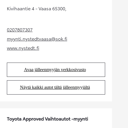
Kivihaantie 4 - Vaasa 65300,
0207807307
(Aukeaa uudessa välilehdessä)
myynti.nystedtvaasa@sok.fi
(Aukeaa uudessa välilehdessä)
www.nystedt.fi
(Aukeaa uudessa välilehdessä)
Avaa jälleenmyyjän verkkosivusto
(Aukeaa uudessa välilehdessä)
Näytä kaikki autot tältä jälleenmyyjältä
(Aukeaa uudessa välilehdessä)
Toyota Approved Vaihtoautot -myynti