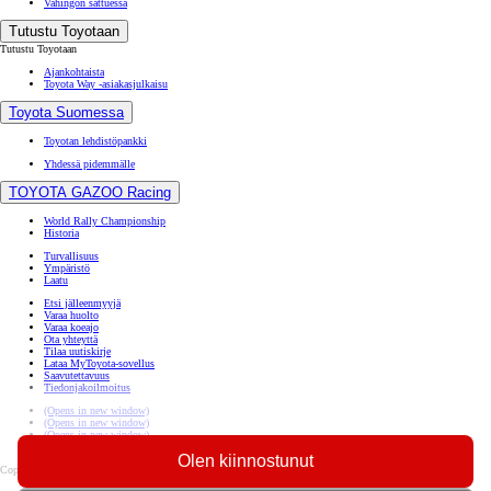
Vahingon sattuessa
Tutustu Toyotaan
Tutustu Toyotaan
Ajankohtaista
Toyota Way -asiakasjulkaisu
Toyota Suomessa
Toyotan lehdistöpankki
Yhdessä pidemmälle
TOYOTA GAZOO Racing
World Rally Championship
Historia
Turvallisuus
Ympäristö
Laatu
Etsi jälleenmyyjä
Varaa huolto
Varaa koeajo
Ota yhteyttä
Tilaa uutiskirje
Lataa MyToyota-sovellus
Saavutettavuus
Tiedonjakoilmoitus
(Opens in new window)
(Opens in new window)
(Opens in new window)
(Opens in new window)
Olen kiinnostunut
Copyright © Toyota Auto Finland Oy 2026