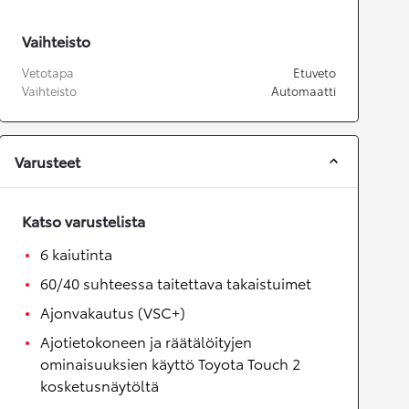
Vaihteisto
Vetotapa
Etuveto
Vaihteisto
Automaatti
Varusteet
Katso varustelista
6 kaiutinta
60/40 suhteessa taitettava takaistuimet
Ajonvakautus (VSC+)
Ajotietokoneen ja räätälöityjen
ominaisuuksien käyttö Toyota Touch 2
kosketusnäytöltä