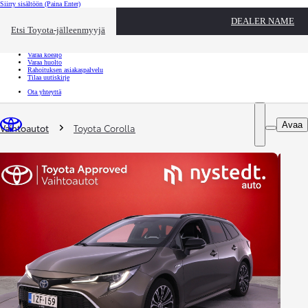
Siirry sisältöön
(Paina Enter)
Ota yhteyttä
DEALER NAME
Sulje
Etsi Toyota-jälleenmyyjä
Toyota palvelee
Etsi jälleenmyyjä
Varaa koeajo
Varaa huolto
Rahoituksen asiakaspalvelu
Tilaa uutiskirje
Ota yhteyttä
Olet täällä
:
Avaa
Vaihtoautot
Toyota Corolla