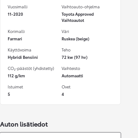
Vuosimalli
Vaihtoauto-ohjelma
11-2020
Toyota Approved
Vaihtoautot
Korimalli
Väri
Farmari
Ruskea (beige)
Käyttövoima
Teho
Hybridi Bensiini
72 kw (97 hv)
CO₂-päästöt (yhdistetty)
Vaihteisto
112 g/km
Automaatti
Istuimet
Ovet
5
4
Auton lisätiedot