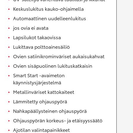
Keskuslukitus kauko-ohjaimella
Automaattinen uudelleenlukitus
jos ovia ei avata
Lapsilukot takaovissa
Lukittava polttoainesäiliö
Ovien satiinikrominväriset aukaisukahvat
Ovien sisäpuolinen lukituskatkaisin
Smart Start -avaimeton
käynnistysjärjestelmä
Metallinväriset kattokaiteet
Lämmitetty ohjauspyörä
Nahkapäällysteinen ohjauspyörä
Ohjauspyörän korkeus- ja etäisyyssäätö
Ajotilan valintapainikkeet