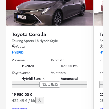
Toyota Corolla
Toy
Touring Sports 1,8 Hybrid Style
Sedan 
Vaasa
Ou
HYBRIDI
HYBRI
Vuosimalli
Kilometrit
Vuosim
11-2020
161 000 km
Käyttövoima
Vaihteisto
Käytt
Hybridi Bensiini
Automaatti
Näytä lisää
19 980,00 €
22 99
422,49 € / kk
289,1
Tutustu autoon
Tutustu 