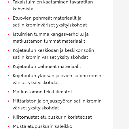
Takaistuimien kaataminen tavaratilan
kahvoista
Etuovien pehmeät materiaalit ja
satiinikrominväriset yksityiskohdat
Istuimien tumma kangasverhoilu ja
matkustamon tummat materiaalit
Kojetaulun keskiosan ja keskikonsolin
satiinikromin väriset yksityiskohdat
Kojetaulun pehmeät materiaalit
Kojetaulun yläosan ja ovien satiinikromin
väriset yksityiskohdat
Matkustamon tekstiilimatot
Mittariston ja ohjauspyörän satiinikromin
väriset yksityiskohdat
Kiiltomustat etupuskurin koristeosat
Musta etupuskurin säleikkö