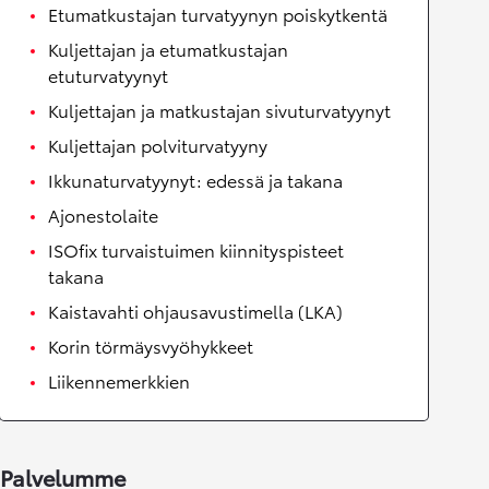
Etumatkustajan turvatyynyn poiskytkentä
Kuljettajan ja etumatkustajan
etuturvatyynyt
Kuljettajan ja matkustajan sivuturvatyynyt
Kuljettajan polviturvatyyny
Ikkunaturvatyynyt: edessä ja takana
Ajonestolaite
ISOfix turvaistuimen kiinnityspisteet
takana
Kaistavahti ohjausavustimella (LKA)
Korin törmäysvyöhykkeet
Liikennemerkkien
Palvelumme