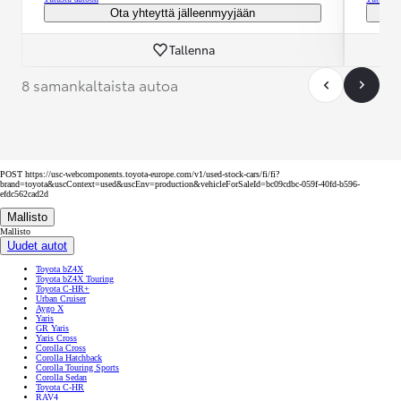
Ota yhteyttä jälleenmyyjään
Tallenna
8 samankaltaista autoa
POST https://usc-webcomponents.toyota-europe.com/v1/used-stock-cars/fi/fi?
brand=toyota&uscContext=used&uscEnv=production&vehicleForSaleId=bc09cdbc-059f-40fd-b596-
efdc562cad2d
Mallisto
Mallisto
Uudet autot
Toyota bZ4X
Toyota bZ4X Touring
Toyota C-HR+
Urban Cruiser
Aygo X
Yaris
GR Yaris
Yaris Cross
Corolla Cross
Corolla Hatchback
Corolla Touring Sports
Corolla Sedan
Toyota C-HR
RAV4