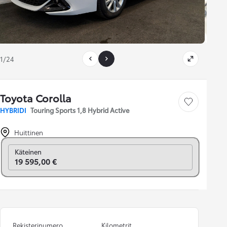
1/24
Toyota Corolla
Tallenna auto
HYBRIDI
Touring Sports 1,8 Hybrid Active
Huittinen
Vaihda rahoitukseen
Käteinen
19 595,00 €
Rekisterinumero
Kilometrit