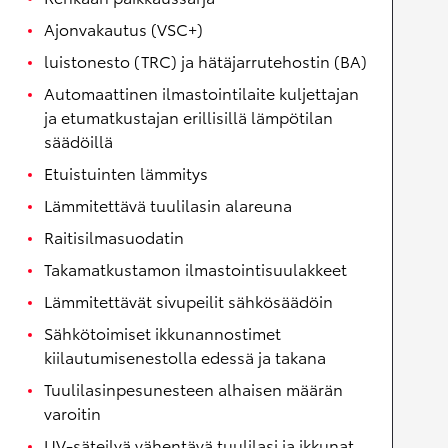
Ajonvakautus (VSC+)
luistonesto (TRC) ja hätäjarrutehostin (BA)
Automaattinen ilmastointilaite kuljettajan
ja etumatkustajan erillisillä lämpötilan
säädöillä
Etuistuinten lämmitys
Lämmitettävä tuulilasin alareuna
Raitisilmasuodatin
Takamatkustamon ilmastointisuulakkeet
Lämmitettävät sivupeilit sähkösäädöin
Sähkötoimiset ikkunannostimet
kiilautumisenestolla edessä ja takana
Tuulilasinpesunesteen alhaisen määrän
varoitin
UV-säteilyä vähentävä tuulilasi ja ikkunat