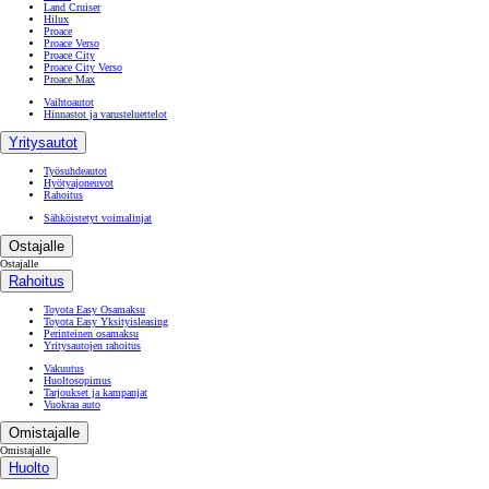
Land Cruiser
Hilux
Proace
Proace Verso
Proace City
Proace City Verso
Proace Max
Vaihtoautot
Hinnastot ja varusteluettelot
Yritysautot
Työsuhdeautot
Hyötyajoneuvot
Rahoitus
Sähköistetyt voimalinjat
Ostajalle
Ostajalle
Rahoitus
Toyota Easy Osamaksu
Toyota Easy Yksityisleasing
Perinteinen osamaksu
Yritysautojen rahoitus
Vakuutus
Huoltosopimus
Tarjoukset ja kampanjat
Vuokraa auto
Omistajalle
Omistajalle
Huolto