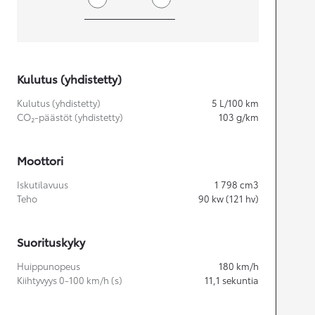
Kulutus (yhdistetty)
Kulutus (yhdistetty)
5
L/100 km
CO₂-päästöt (yhdistetty)
103
g/km
Moottori
Iskutilavuus
1 798
cm3
Teho
90
kw (121 hv)
Suorituskyky
Huippunopeus
180
km/h
Kiihtyvyys 0-100 km/h (s)
11,1
sekuntia