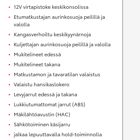
12V virtapistoke keskikonsolissa
Etumatkustajan aurinkosuoja peilillä ja
valolla
Kangasverhoiltu keskikyynärnoja
Kuljettajan aurinkosuoja peilillä ja valolla
Mukitelineet edessä
Mukitelineet takana
Matkustamon ja tavaratilan valaistus
Valaistu hansikaslokero
Levyjarrut edessä ja takana
Lukkiutumattomat jarrut (ABS)
Mäkilähtöavustin (HAC)
Sähkötoiminen käsijarru
jalkaa lepuuttavalla hold-toiminnolla