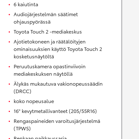
6 kaiutinta
Audiojärjestelmän säätimet
ohjauspyörässä
Toyota Touch 2 -mediakeskus
Ajotietokoneen ja räätälöityjen
ominaisuuksien käyttö Toyota Touch 2
kosketusnäytöltä
Peruutuskamera opastinviivoin
mediakeskuksen näytöllä
Älykäs mukautuva vakionopeussäädin
(DRCC)
koko nopeusalue
16" kevytmetallivanteet (205/55R16)
Rengaspaineiden varoitusjärjestelmä
(TPWS)
Renkaan paikkaussarja