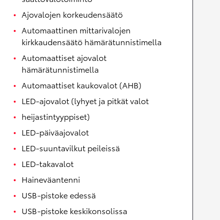
Ajovalojen korkeudensäätö
Automaattinen mittarivalojen
kirkkaudensäätö hämärätunnistimella
Automaattiset ajovalot
hämärätunnistimella
Automaattiset kaukovalot (AHB)
LED-ajovalot (lyhyet ja pitkät valot
heijastintyyppiset)
LED-päiväajovalot
LED-suuntavilkut peileissä
LED-takavalot
Haineväantenni
USB-pistoke edessä
USB-pistoke keskikonsolissa