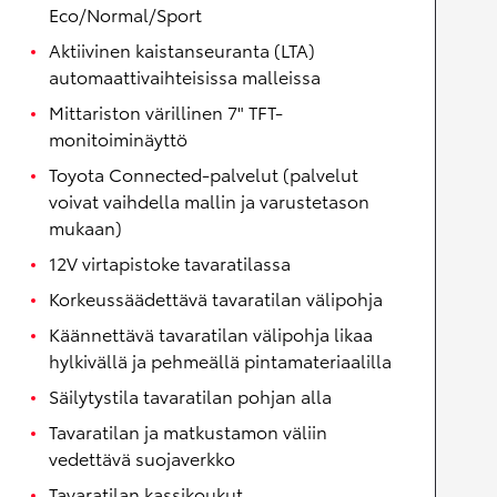
Eco/Normal/Sport
Aktiivinen kaistanseuranta (LTA)
automaattivaihteisissa malleissa
Mittariston värillinen 7" TFT-
monitoiminäyttö
Toyota Connected-palvelut (palvelut
voivat vaihdella mallin ja varustetason
mukaan)
12V virtapistoke tavaratilassa
Korkeussäädettävä tavaratilan välipohja
Käännettävä tavaratilan välipohja likaa
hylkivällä ja pehmeällä pintamateriaalilla
Säilytystila tavaratilan pohjan alla
Tavaratilan ja matkustamon väliin
vedettävä suojaverkko
Tavaratilan kassikoukut