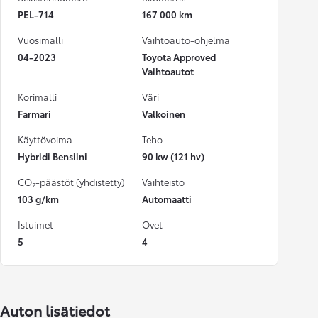
PEL-714
167 000 km
Vuosimalli
Vaihtoauto-ohjelma
04-2023
Toyota Approved
Vaihtoautot
Korimalli
Väri
Farmari
Valkoinen
Käyttövoima
Teho
Hybridi Bensiini
90 kw (121 hv)
CO₂-päästöt (yhdistetty)
Vaihteisto
103 g/km
Automaatti
Istuimet
Ovet
5
4
Auton lisätiedot