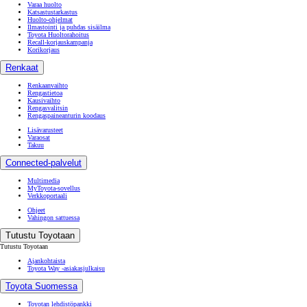
Varaa huolto
Katsastustarkastus
Huolto-ohjelmat
Ilmastointi ja puhdas sisäilma
Toyota Huoltorahoitus
Recall-korjauskampanja
Korikorjaus
Renkaat
Renkaanvaihto
Rengastietoa
Kausivaihto
Rengasvalitsin
Rengaspaineanturin koodaus
Lisävarusteet
Varaosat
Takuu
Connected-palvelut
Multimedia
MyToyota-sovellus
Verkkoportaali
Ohjeet
Vahingon sattuessa
Tutustu Toyotaan
Tutustu Toyotaan
Ajankohtaista
Toyota Way -asiakasjulkaisu
Toyota Suomessa
Toyotan lehdistöpankki