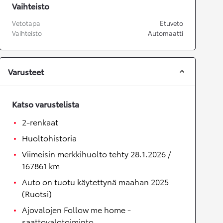
Vaihteisto
Vetotapa
Etuveto
Vaihteisto
Automaatti
Varusteet
Katso varustelista
2-renkaat
Huoltohistoria
Viimeisin merkkihuolto tehty 28.1.2026 /
167861 km
Auto on tuotu käytettynä maahan 2025
(Ruotsi)
Ajovalojen Follow me home -
saattovalotoiminto