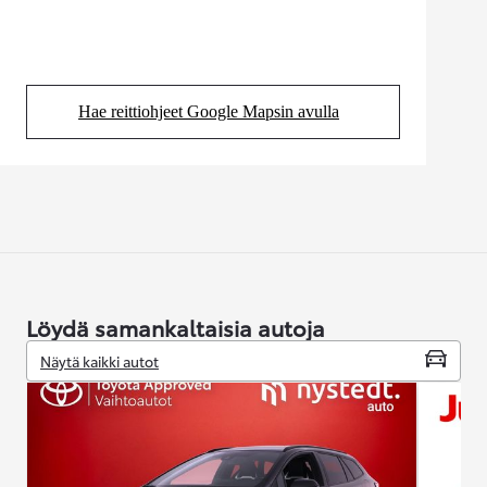
Hae reittiohjeet Google Mapsin avulla
(Aukeaa uudessa välilehdessä)
Löydä samankaltaisia autoja
Näytä kaikki autot