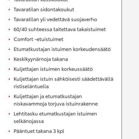
Tavaratilan sidontakoukut
Tavaratilan yli vedettävä suojaverho
60/40 suhteessa taitettava takaistuimet
Comfort -etuistuimet
Etumatkustajan istuimen korkeudensäätö
Keskikyynärnoja takana
Kuljettajan istuimen korkeussäätö
Kuljettajan istuin sähköisesti säädettävällä
ristiseläntuella
Kuljettajan ja etumatkustajan
niskavammoja torjuva istuinrakenne
Lehtitasku etumatkustajan istuimen
selkänojassa
Pääntuet takana 3 kpl