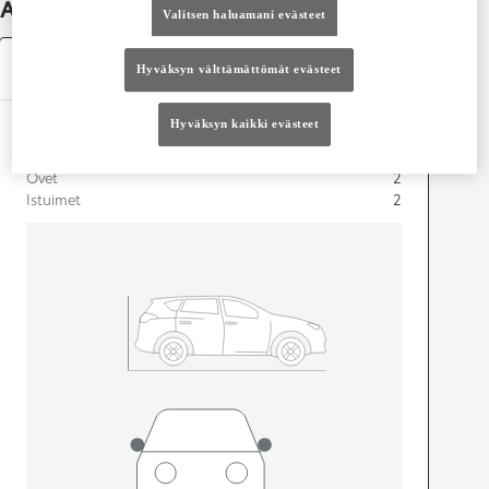
Auton lisätiedot
Valitsen haluamani evästeet
Tekniset tiedot
Hyväksyn välttämättömät evästeet
Hyväksyn kaikki evästeet
Mitat ja tilavuus
Ovet
2
Istuimet
2