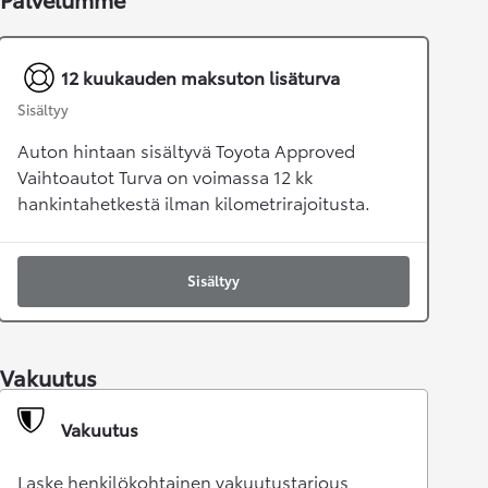
12 kuukauden maksuton lisäturva
Sisältyy
Auton hintaan sisältyvä Toyota Approved
Vaihtoautot Turva on voimassa 12 kk
hankintahetkestä ilman kilometrirajoitusta.
Sisältyy
Vakuutus
Vakuutus
Laske henkilökohtainen vakuutustarjous