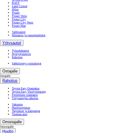
RAV4
Land Cruiser
Hilux
Proace
Proace Verso
Proace City
Proace City Verso
Proace Max
Vaihtoautot
Hinnastot ja varusteluettelot
Yritysautot
Työsuhdeautot
Hyötyajoneuvot
Rahoitus
Sähköistetyt voimalinjat
Ostajalle
Ostajalle
Rahoitus
Toyota Easy Osamaksu
Toyota Easy Yksityisleasing
Perinteinen osamaksu
Yritysautojen rahoitus
Vakuutus
Huoltosopimus
Tarjoukset ja kampanjat
Vuokraa auto
Omistajalle
Omistajalle
Huolto