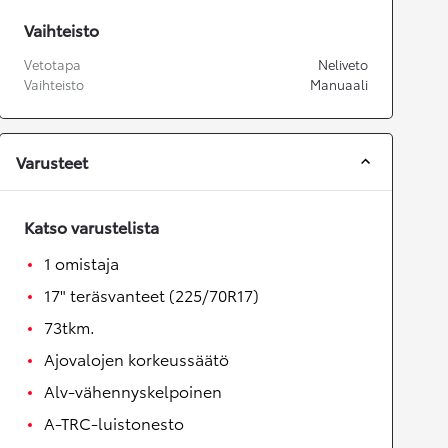
Vaihteisto
Vetotapa
Neliveto
Vaihteisto
Manuaali
Varusteet
Katso varustelista
1 omistaja
17" teräsvanteet (225/70R17)
73tkm.
Ajovalojen korkeussäätö
Alv-vähennyskelpoinen
A-TRC-luistonesto