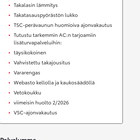
Takalasin lämmitys
Takatasauspyörästön lukko
TSC-perävaunun huomioiva ajonvakautus
Tutustu tarkemmin AC:n tarjoamiin
lisäturvapalveluihin:
täysikokoinen
Vahvistettu takajousitus
Vararengas
Webasto kellolla ja kaukosäädöllä
Vetokoukku
viimeisin huolto 2/2026
VSC-ajonvakautus
Palvelumme