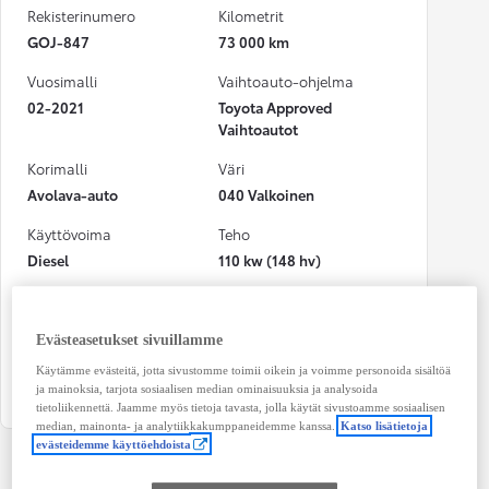
Rekisterinumero
Kilometrit
GOJ-847
73 000 km
Vuosimalli
Vaihtoauto-ohjelma
02-2021
Toyota Approved
Vaihtoautot
Korimalli
Väri
Avolava-auto
040 Valkoinen
Käyttövoima
Teho
Diesel
110 kw (148 hv)
CO₂-päästöt (yhdistetty)
Vaihteisto
235 g/km
Manuaali
Evästeasetukset sivuillamme
Istuimet
Ovet
Käytämme evästeitä, jotta sivustomme toimii oikein ja voimme personoida sisältöä
2
2
ja mainoksia, tarjota sosiaalisen median ominaisuuksia ja analysoida
tietoliikennettä. Jaamme myös tietoja tavasta, jolla käytät sivustoamme sosiaalisen
median, mainonta- ja analytiikkakumppaneidemme kanssa.
Katso lisätietoja
evästeidemme käyttöehdoista