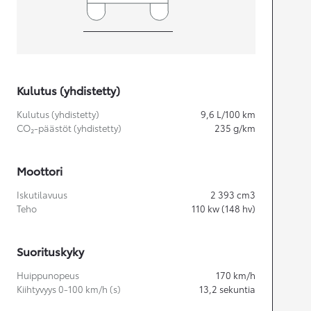
Kulutus (yhdistetty)
Kulutus (yhdistetty)
9,6
L/100 km
CO₂-päästöt (yhdistetty)
235
g/km
Moottori
Iskutilavuus
2 393
cm3
Teho
110
kw (148 hv)
Suorituskyky
Huippunopeus
170
km/h
Kiihtyvyys 0-100 km/h (s)
13,2
sekuntia