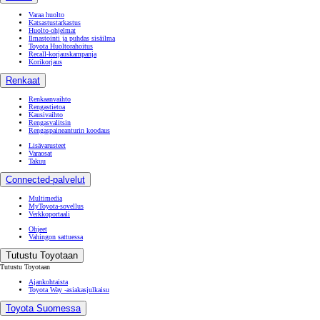
Varaa huolto
Katsastustarkastus
Huolto-ohjelmat
Ilmastointi ja puhdas sisäilma
Toyota Huoltorahoitus
Recall-korjauskampanja
Korikorjaus
Renkaat
Renkaanvaihto
Rengastietoa
Kausivaihto
Rengasvalitsin
Rengaspaineanturin koodaus
Lisävarusteet
Varaosat
Takuu
Connected-palvelut
Multimedia
MyToyota-sovellus
Verkkoportaali
Ohjeet
Vahingon sattuessa
Tutustu Toyotaan
Tutustu Toyotaan
Ajankohtaista
Toyota Way -asiakasjulkaisu
Toyota Suomessa