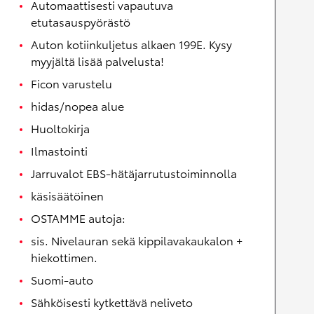
Automaattisesti vapautuva
etutasauspyörästö
Auton kotiinkuljetus alkaen 199E. Kysy
myyjältä lisää palvelusta!
Ficon varustelu
hidas/nopea alue
Huoltokirja
Ilmastointi
Jarruvalot EBS-hätäjarrutustoiminnolla
käsisäätöinen
OSTAMME autoja:
sis. Nivelauran sekä kippilavakaukalon +
hiekottimen.
Suomi-auto
Sähköisesti kytkettävä neliveto