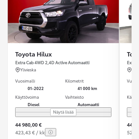
Toyota Hilux
Toy
Extra Cab 4WD 2,4D Active Automaatti
Extra 
Ylivieska
Ou
Vuosimalli
Kilometrit
Vuosim
01-2022
41 000 km
Käyttövoima
Vaihteisto
Käytt
Diesel
Automaatti
Näytä lisää
44 980,00 €
44 99
423,43 € / kk
522,9