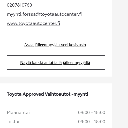
0207810760
(Aukeaa uudessa välilehdessä)
myynti.forssa@toyotaautocenter.fi
(Aukeaa uudessa välilehdessä)
www.toyotaautocenter.fi
(Aukeaa uudessa välilehdessä)
Avaa jälleenmyyjän verkkosivusto
(Aukeaa uudessa välilehdessä)
Näytä kaikki autot tältä jälleenmyyjältä
(Aukeaa uudessa välilehdessä)
Toyota Approved Vaihtoautot -myynti
Maanantai
09:00 - 18:00
Tiistai
09:00 - 18:00