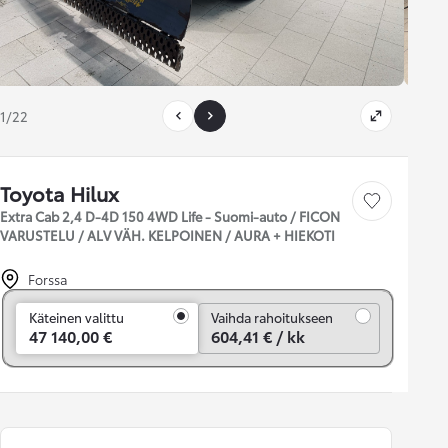
1/22
Toyota Hilux
Tallenna auto
Extra Cab 2,4 D-4D 150 4WD Life - Suomi-auto / FICON
VARUSTELU / ALV VÄH. KELPOINEN / AURA + HIEKOTI
Forssa
Vaihda rahoitukseen
Käteinen valittu
Vaihda rahoitukseen
47 140,00 €
604,41 € / kk