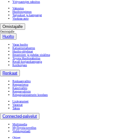
Yritysautojen rahoitus
Vakuutus
Huoltosopimus
Tarjoukset ja kampanjat
Vuokraa auto
Omistajalle
Omistajalle
Huolto
Varaa huolto
Katsastustarkastus
Huolto-ohjelmat
Ilmastointi ja puhdas sisäilma
Toyota Huoltorahoitus
Recall-korjauskampanja
Korikorjaus
Renkaat
Renkaanvaihto
Rengastietoa
Kausivaihto
Rengasvalitsin
Rengaspaineanturin koodaus
Lisävarusteet
Varaosat
Takuu
Connected-palvelut
Multimedia
MyToyota-sovellus
Verkkoportaali
Ohjeet