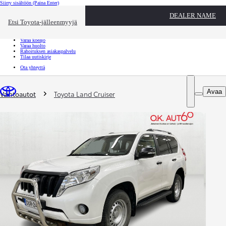
Siirry sisältöön
(Paina Enter)
Ota yhteyttä
DEALER NAME
Sulje
Etsi Toyota-jälleenmyyjä
Toyota palvelee
Etsi jälleenmyyjä
Varaa koeajo
Varaa huolto
Rahoituksen asiakaspalvelu
Tilaa uutiskirje
Ota yhteyttä
Olet täällä
:
Avaa
Vaihtoautot
Toyota Land Cruiser