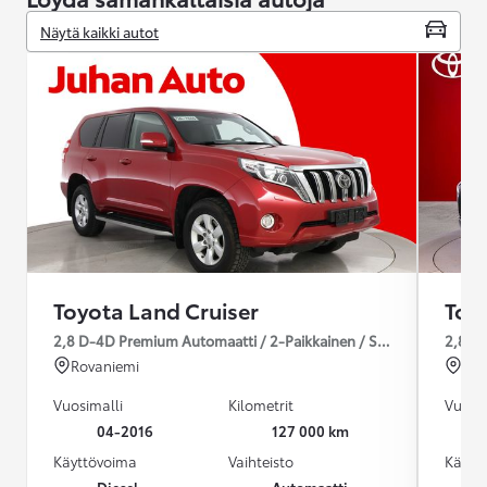
Näytä kaikki autot
Toyota Land Cruiser
Toy
2,8 D-4D Premium Automaatti / 2-Paikkainen / Sis. Alv / Keyless /
2,8 D
Rovaniemi
Yli
Vuosimalli
Kilometrit
Vuosim
04-2016
127 000 km
Käyttövoima
Vaihteisto
Käytt
Diesel
Automaatti