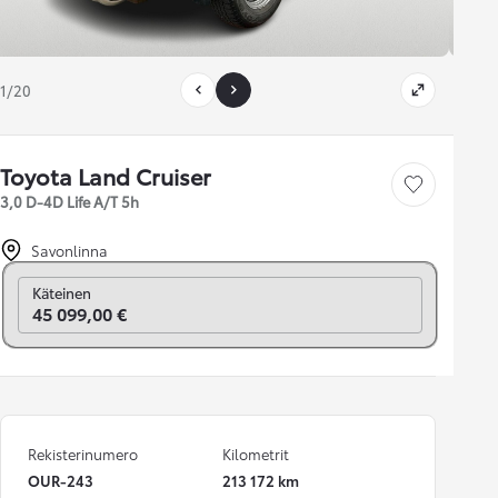
1/20
Toyota Land Cruiser
Tallenna auto
3,0 D-4D Life A/T 5h
Savonlinna
Vaihda rahoitukseen
Käteinen
45 099,00 €
Rekisterinumero
Kilometrit
OUR-243
213 172 km