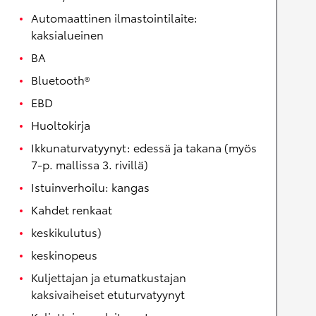
Automaattinen ilmastointilaite:
kaksialueinen
BA
Bluetooth®
EBD
Huoltokirja
Ikkunaturvatyynyt: edessä ja takana (myös
7-p. mallissa 3. rivillä)
Istuinverhoilu: kangas
Kahdet renkaat
keskikulutus)
keskinopeus
Kuljettajan ja etumatkustajan
kaksivaiheiset etuturvatyynyt