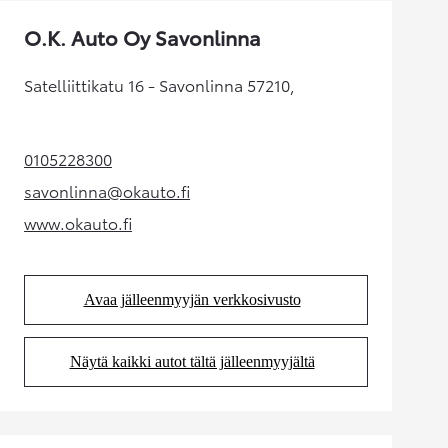
O.K. Auto Oy Savonlinna
Satelliittikatu 16 - Savonlinna 57210,
0105228300
(Aukeaa uudessa välilehdessä)
savonlinna@okauto.fi
(Aukeaa uudessa välilehdessä)
www.okauto.fi
(Aukeaa uudessa välilehdessä)
Avaa jälleenmyyjän verkkosivusto
(Aukeaa uudessa välilehdessä)
Näytä kaikki autot tältä jälleenmyyjältä
(Aukeaa uudessa välilehdessä)