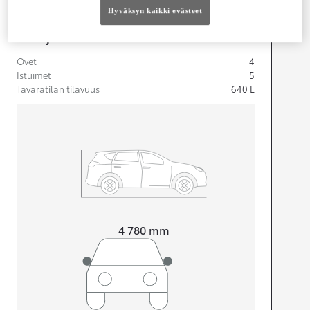
Hyväksyn kaikki evästeet
Mitat ja tilavuus
Ovet
4
Istuimet
5
Tavaratilan tilavuus
640
L
Pituus
4 780
mm