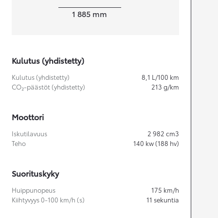
Leveys
1 885
mm
Kulutus (yhdistetty)
Kulutus (yhdistetty)
8,1
L/100 km
CO₂-päästöt (yhdistetty)
213
g/km
Moottori
Iskutilavuus
2 982
cm3
Teho
140
kw (188 hv)
Suorituskyky
Huippunopeus
175
km/h
Kiihtyvyys 0-100 km/h (s)
11
sekuntia