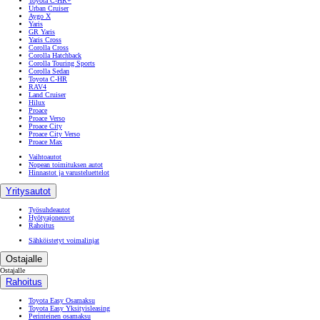
Toyota C-HR+
Urban Cruiser
Aygo X
Yaris
GR Yaris
Yaris Cross
Corolla Cross
Corolla Hatchback
Corolla Touring Sports
Corolla Sedan
Toyota C-HR
RAV4
Land Cruiser
Hilux
Proace
Proace Verso
Proace City
Proace City Verso
Proace Max
Vaihtoautot
Nopean toimituksen autot
Hinnastot ja varusteluettelot
Yritysautot
Työsuhdeautot
Hyötyajoneuvot
Rahoitus
Sähköistetyt voimalinjat
Ostajalle
Ostajalle
Rahoitus
Toyota Easy Osamaksu
Toyota Easy Yksityisleasing
Perinteinen osamaksu