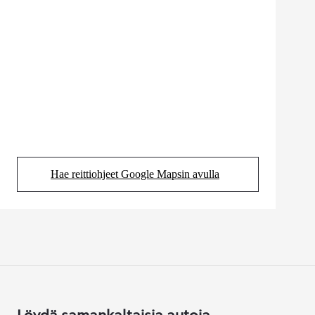
Hae reittiohjeet Google Mapsin avulla
(Aukeaa uudessa välilehdessä)
Löydä samankaltaisia autoja