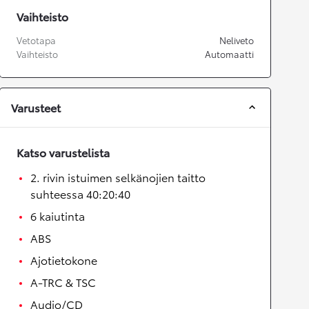
Vaihteisto
Vetotapa
Neliveto
Vaihteisto
Automaatti
Varusteet
Katso varustelista
2. rivin istuimen selkänojien taitto
suhteessa 40:20:40
6 kaiutinta
ABS
Ajotietokone
A-TRC & TSC
Audio/CD