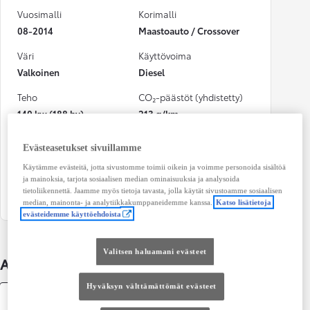
Vuosimalli
Korimalli
08-2014
Maastoauto / Crossover
Väri
Käyttövoima
Valkoinen
Diesel
Teho
CO₂-päästöt (yhdistetty)
140 kw (188 hv)
213 g/km
Vaihteisto
Istuimet
Evästeasetukset sivuillamme
Automaatti
5
Käytämme evästeitä, jotta sivustomme toimii oikein ja voimme personoida sisältöä
Ovet
ja mainoksia, tarjota sosiaalisen median ominaisuuksia ja analysoida
tietoliikennettä. Jaamme myös tietoja tavasta, jolla käytät sivustoamme sosiaalisen
4
median, mainonta- ja analytiikkakumppaneidemme kanssa.
Katso lisätietoja
evästeidemme käyttöehdoista
Valitsen haluamani evästeet
Auton lisätiedot
Hyväksyn välttämättömät evästeet
Tekniset tiedot