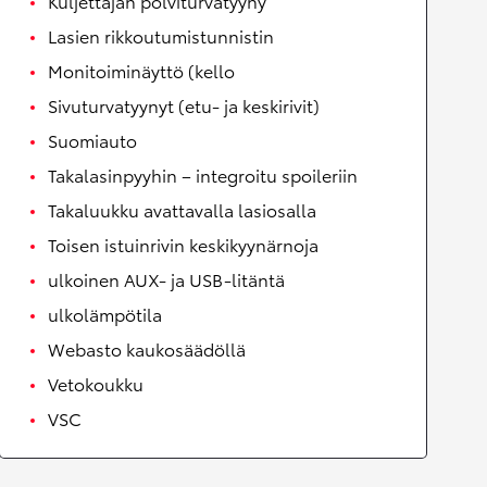
Kuljettajan polviturvatyyny
Lasien rikkoutumistunnistin
Monitoiminäyttö (kello
Sivuturvatyynyt (etu- ja keskirivit)
Suomiauto
Takalasinpyyhin – integroitu spoileriin
Takaluukku avattavalla lasiosalla
Toisen istuinrivin keskikyynärnoja
ulkoinen AUX- ja USB-litäntä
ulkolämpötila
Webasto kaukosäädöllä
Vetokoukku
VSC