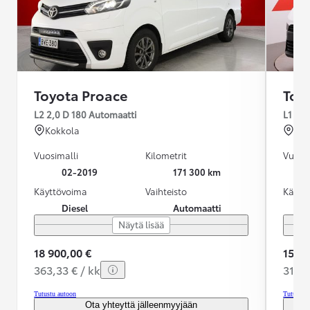
Toyota Proace
Toy
L2 2,0 D 180 Automaatti
L1 2,0
Kokkola
Rai
Vuosimalli
Kilometrit
Vuosim
02-2019
171 300 km
Käyttövoima
Vaihteisto
Käytt
Diesel
Automaatti
Näytä lisää
18 900,00 €
15 99
363,33 € / kk
319,1
Tutustu autoon
Tutustu 
Ota yhteyttä jälleenmyyjään