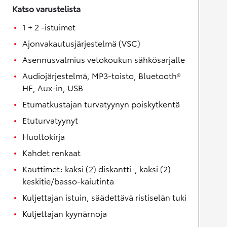
Katso varustelista
1 + 2 -istuimet
Ajonvakautusjärjestelmä (VSC)
Asennusvalmius vetokoukun sähkösarjalle
Audiojärjestelmä, MP3-toisto, Bluetooth®
HF, Aux-in, USB
Etumatkustajan turvatyynyn poiskytkentä
Etuturvatyynyt
Huoltokirja
Kahdet renkaat
Kauttimet: kaksi (2) diskantti-, kaksi (2)
keskitie/basso-kaiutinta
Kuljettajan istuin, säädettävä ristiselän tuki
Kuljettajan kyynärnoja