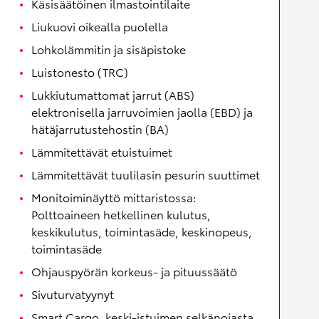
Käsisäätöinen ilmastointilaite
Liukuovi oikealla puolella
Lohkolämmitin ja sisäpistoke
Luistonesto (TRC)
Lukkiutumattomat jarrut (ABS)
elektronisella jarruvoimien jaolla (EBD) ja
hätäjarrutustehostin (BA)
Lämmitettävät etuistuimet
Lämmitettävät tuulilasin pesurin suuttimet
Monitoiminäyttö mittaristossa:
Polttoaineen hetkellinen kulutus,
keskikulutus, toimintasäde, keskinopeus,
toimintasäde
Ohjauspyörän korkeus- ja pituussäätö
Sivuturvatyynyt
Smart Cargo, keski-istuimen selkänojasta