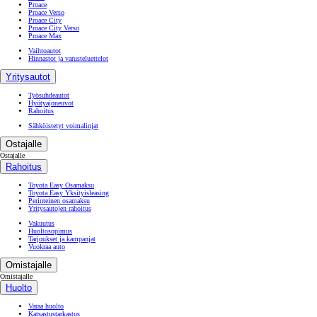
Proace
Proace Verso
Proace City
Proace City Verso
Proace Max
Vaihtoautot
Hinnastot ja varusteluettelot
Yritysautot
Työsuhdeautot
Hyötyajoneuvot
Rahoitus
Sähköistetyt voimalinjat
Ostajalle
Ostajalle
Rahoitus
Toyota Easy Osamaksu
Toyota Easy Yksityisleasing
Perinteinen osamaksu
Yritysautojen rahoitus
Vakuutus
Huoltosopimus
Tarjoukset ja kampanjat
Vuokraa auto
Omistajalle
Omistajalle
Huolto
Varaa huolto
Katsastustarkastus