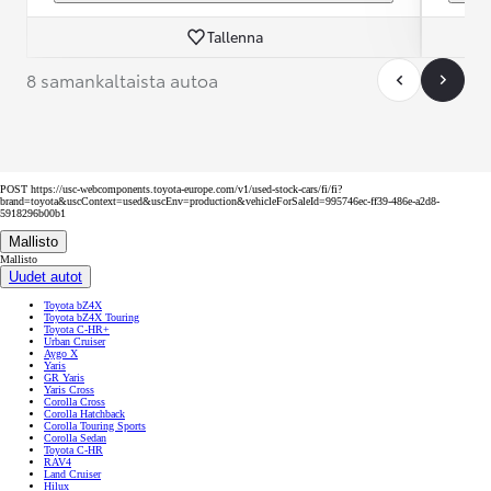
Tallenna
8 samankaltaista autoa
POST https://usc-webcomponents.toyota-europe.com/v1/used-stock-cars/fi/fi?
brand=toyota&uscContext=used&uscEnv=production&vehicleForSaleId=995746ec-ff39-486e-a2d8-
5918296b00b1
Mallisto
Mallisto
Uudet autot
Toyota bZ4X
Toyota bZ4X Touring
Toyota C-HR+
Urban Cruiser
Aygo X
Yaris
GR Yaris
Yaris Cross
Corolla Cross
Corolla Hatchback
Corolla Touring Sports
Corolla Sedan
Toyota C-HR
RAV4
Land Cruiser
Hilux