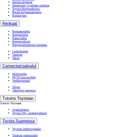
Huolto-ohjelmat
Ilmastointi ja puhdas sisäilma
Toyota Huoltorahoitus
Recall-korjauskampanja
Korikorjaus
Renkaat
Renkaanvaihto
Rengastietoa
Kausivaihto
Rengasvalitsin
Rengaspaineanturin koodaus
Lisävarusteet
Varaosat
Takuu
Connected-palvelut
Multimedia
MyToyota-sovellus
Verkkoportaali
Ohjeet
Vahingon sattuessa
Tutustu Toyotaan
Tutustu Toyotaan
Ajankohtaista
Toyota Way -asiakasjulkaisu
Toyota Suomessa
Toyotan lehdistöpankki
Yhdessä pidemmälle