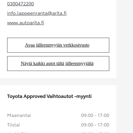
0300472200
(Aukeaa uudessa välilehdessä)
info.lappeenranta@arita.fi
(Aukeaa uudessa välilehdessä)
www.autoarita.fi
(Aukeaa uudessa välilehdessä)
Avaa jälleenmyyjän verkkosivusto
(Aukeaa uudessa välilehdessä)
Näytä kaikki autot tältä jälleenmyyjältä
(Aukeaa uudessa välilehdessä)
Toyota Approved Vaihtoautot -myynti
Maanantai
09:00 - 17:00
Tiistai
09:00 - 17:00