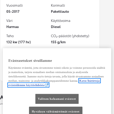
Vuosimalli
Korimalli
05-2017
Pakettiauto
Väri
Käyttövoima
Harmaa
Diesel
Teho
CO₂-päästöt (yhdistetty)
132 kw (177 hv)
155 g/km
Vaihteisto
Istuimet
Automaatti
3
Evästeasetukset sivuillamme
Ovet
Käytämme evästeitä, jotta sivustomme toimii oikein ja voimme personoida sisältöä
5
ja mainoksia, tarjota sosiaalisen median ominaisuuksia ja analysoida
tietoliikennettä. Jaamme myös tietoja tavasta, jolla käytät sivustoamme sosiaalisen
median, mainonta- ja analytiikkakumppaneidemme kanssa.
Katso lisätietoja
evästeidemme käyttöehdoista
Auton lisätiedot
Valitsen haluamani evästeet
Tekniset tiedot
Hyväksyn välttämättömät evästeet