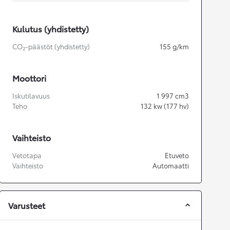
Kulutus (yhdistetty)
CO₂-päästöt (yhdistetty)
155
g/km
Moottori
Iskutilavuus
1 997
cm3
Teho
132
kw (177 hv)
Vaihteisto
Vetotapa
Etuveto
Vaihteisto
Automaatti
Varusteet