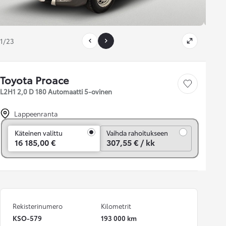
1/23
Toyota Proace
Tallenna auto
L2H1 2,0 D 180 Automaatti 5-ovinen
Lappeenranta
Vaihda rahoitukseen
Käteinen valittu
Vaihda rahoitukseen
16 185,00 €
307,55 € / kk
Rekisterinumero
Kilometrit
KSO-579
193 000 km