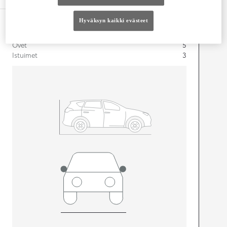
Hyväksyn kaikki evästeet
Mitat ja tilavuus
Ovet
5
Istuimet
3