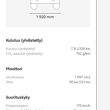
Leveys
1 920
mm
Kulutus (yhdistetty)
Kulutus (yhdistetty)
7,8
L/100 km
CO₂-päästöt (yhdistetty)
192
g/km
Moottori
Iskutilavuus
1 997
cm3
Teho
90
kw (121 hv)
Suorituskyky
Huippunopeus
170
km/h