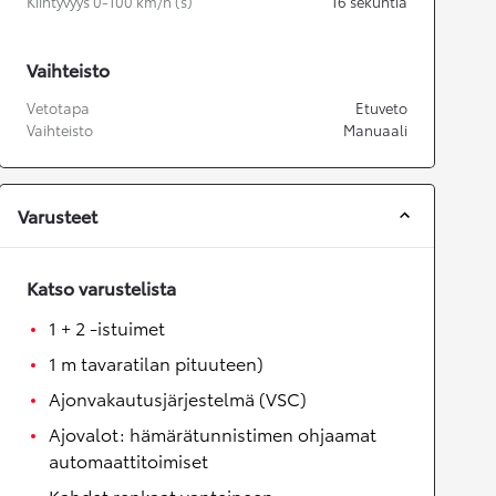
Kiihtyvyys 0-100 km/h (s)
16
sekuntia
Vaihteisto
Vetotapa
Etuveto
Vaihteisto
Manuaali
Varusteet
Katso varustelista
1 + 2 -istuimet
1 m tavaratilan pituuteen)
Ajonvakautusjärjestelmä (VSC)
Ajovalot: hämärätunnistimen ohjaamat
automaattitoimiset
Kahdet renkaat vanteineen