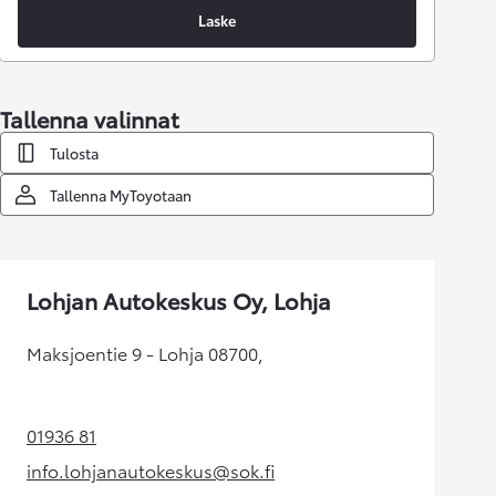
Laske
Tallenna valinnat
Tulosta
Tallenna MyToyotaan
Lohjan Autokeskus Oy, Lohja
Maksjoentie 9 - Lohja 08700,
01936 81
(Aukeaa uudessa välilehdessä)
info.lohjanautokeskus@sok.fi
(Aukeaa uudessa välilehdessä)