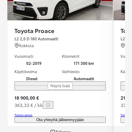
Toyota Proace
Toy
L2 2,0 D 180 Automaatti
L2 2,
Kokkola
Ra
Vuosimalli
Kilometrit
Vuosim
02-2019
171 300 km
Käyttövoima
Vaihteisto
Käytt
Diesel
Automaatti
Näytä lisää
18 900,00 €
21 89
363,33 € / kk
331,0
Tutustu autoon
Tutustu 
Ota yhteyttä jälleenmyyjään
Tallenna