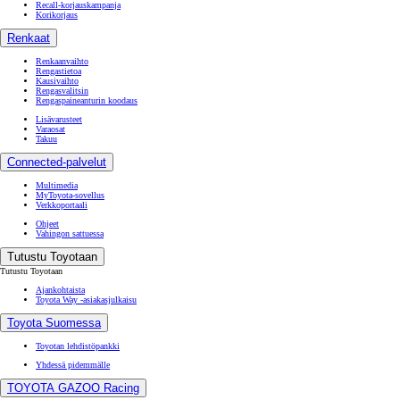
Recall-korjauskampanja
Korikorjaus
Renkaat
Renkaanvaihto
Rengastietoa
Kausivaihto
Rengasvalitsin
Rengaspaineanturin koodaus
Lisävarusteet
Varaosat
Takuu
Connected-palvelut
Multimedia
MyToyota-sovellus
Verkkoportaali
Ohjeet
Vahingon sattuessa
Tutustu Toyotaan
Tutustu Toyotaan
Ajankohtaista
Toyota Way -asiakasjulkaisu
Toyota Suomessa
Toyotan lehdistöpankki
Yhdessä pidemmälle
TOYOTA GAZOO Racing