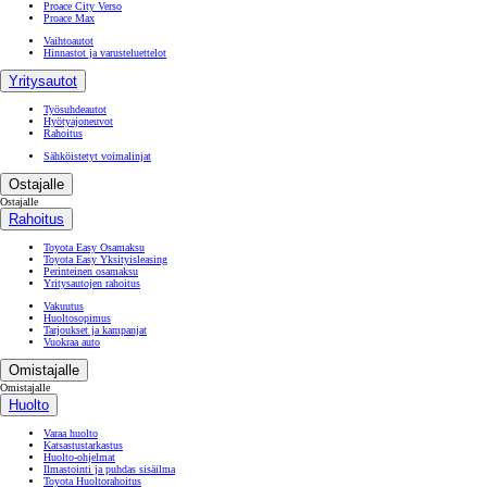
Proace City Verso
Proace Max
Vaihtoautot
Hinnastot ja varusteluettelot
Yritysautot
Työsuhdeautot
Hyötyajoneuvot
Rahoitus
Sähköistetyt voimalinjat
Ostajalle
Ostajalle
Rahoitus
Toyota Easy Osamaksu
Toyota Easy Yksityisleasing
Perinteinen osamaksu
Yritysautojen rahoitus
Vakuutus
Huoltosopimus
Tarjoukset ja kampanjat
Vuokraa auto
Omistajalle
Omistajalle
Huolto
Varaa huolto
Katsastustarkastus
Huolto-ohjelmat
Ilmastointi ja puhdas sisäilma
Toyota Huoltorahoitus