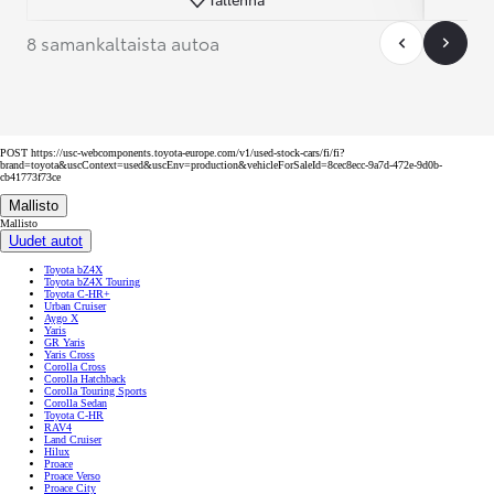
8 samankaltaista autoa
POST https://usc-webcomponents.toyota-europe.com/v1/used-stock-cars/fi/fi?
brand=toyota&uscContext=used&uscEnv=production&vehicleForSaleId=8cec8ecc-9a7d-472e-9d0b-
cb41773f73ce
Mallisto
Mallisto
Uudet autot
Toyota bZ4X
Toyota bZ4X Touring
Toyota C-HR+
Urban Cruiser
Aygo X
Yaris
GR Yaris
Yaris Cross
Corolla Cross
Corolla Hatchback
Corolla Touring Sports
Corolla Sedan
Toyota C-HR
RAV4
Land Cruiser
Hilux
Proace
Proace Verso
Proace City