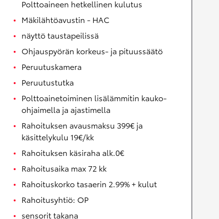
Polttoaineen hetkellinen kulutus
Mäkilähtöavustin - HAC
näyttö taustapeilissä
Ohjauspyörän korkeus- ja pituussäätö
Peruutuskamera
Peruutustutka
Polttoainetoiminen lisälämmitin kauko-
ohjaimella ja ajastimella
Rahoituksen avausmaksu 399€ ja
käsittelykulu 19€/kk
Rahoituksen käsiraha alk.0€
Rahoitusaika max 72 kk
Rahoituskorko tasaerin 2.99% + kulut
Rahoitusyhtiö: OP
sensorit takana