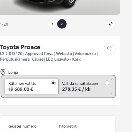
1/20
Toyota Proace
Tallenna auto
L2 2,0 D 120 | Approved Turva | Webasto | Vetokoukku |
Peruutuskamera | Cruise | LED Lisävalo - Kork
Lohja
Vaihda rahoitukseen
Käteinen valittu
Vaihda rahoitukseen
19 689,00 €
278,35 € / kk
Rekisterinumero
Kilometrit