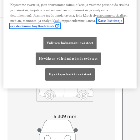
Käytämme evästeitä, jotta sivustomme toimii oikein ja voimme personoida sisältöä
Tekniset tiedot
ja mainoksia, tarjota sosiaalisen median ominaisuuksia ja analysoida
tietoliikennettä. Jaamme myös tietoja tavasta, jolla käytät sivustoamme sosiaalisen
median, mainonta- ja analytiikkakumppaneidemme kanssa.
Katso lisätietoja
evästeidemme käyttöehdoista
Mitat ja tilavuus
Ovet
4
Valitsen haluamani evästeet
Istuimet
3
Tavaratilan tilavuus
6 100
L
Hyväksyn välttämättömät evästeet
Hyväksyn kaikki evästeet
Pituus
5 309
mm