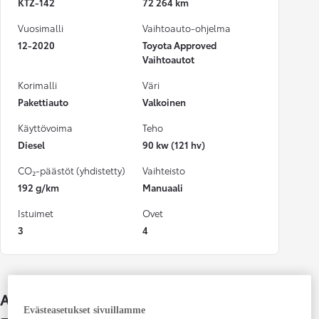
KTZ-142
72 264 km
Vuosimalli
Vaihtoauto-ohjelma
12-2020
Toyota Approved
Vaihtoautot
Korimalli
Väri
Pakettiauto
Valkoinen
Käyttövoima
Teho
Diesel
90 kw (121 hv)
CO₂-päästöt (yhdistetty)
Vaihteisto
192 g/km
Manuaali
Istuimet
Ovet
3
4
Auton lisätiedot
Evästeasetukset sivuillamme