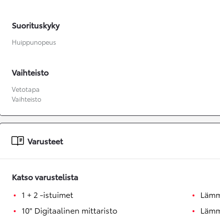
Suorituskyky
Huippunopeus
Vaihteisto
Vetotapa
Vaihteisto
Varusteet
Katso varustelista
1 + 2 -istuimet
Lämm
10" Digitaalinen mittaristo
Lämmi