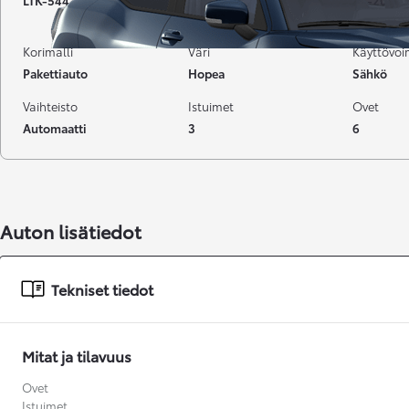
LTK-544
7 000 km
04-2025
Korimalli
Väri
Käyttövo
Pakettiauto
Hopea
Sähkö
Vaihteisto
Istuimet
Ovet
Automaatti
3
6
Auton lisätiedot
Tekniset tiedot
Mitat ja tilavuus
Alkaen
tai kuukausierä
Ovet
Istuimet