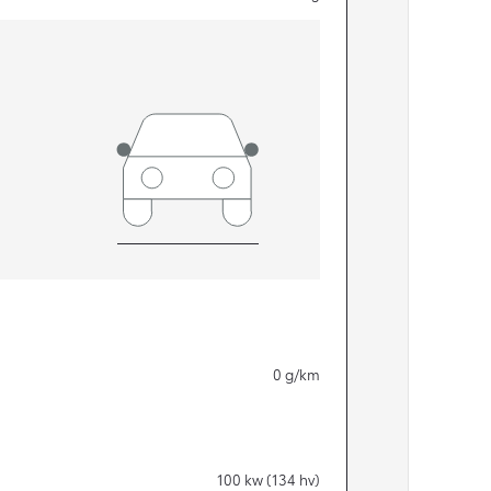
0
g/km
100
kw (134 hv)