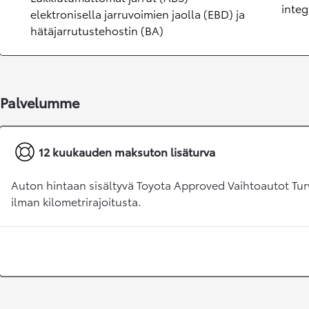
integ
elektronisella jarruvoimien jaolla (EBD) ja
hätäjarrutustehostin (BA)
Palvelumme
Alkaen
12 kuukauden maksuton lisäturva
tai kuukausierä
RAV4
Auton hintaan sisältyvä Toyota Approved Vaihtoautot Tur
LADATTAVA HYBRIDI
ilman kilometrirajoitusta.