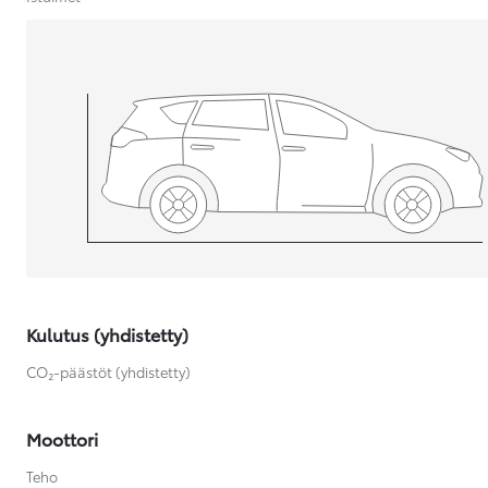
Yaris Cross
HYBRIDI
Tulossa pian
Kulutus (yhdistetty)
CO₂-päästöt (yhdistetty)
Moottori
Teho