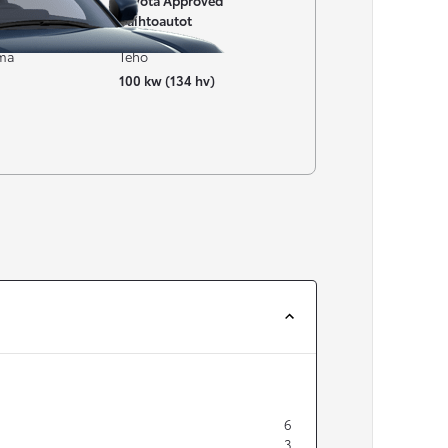
Toyota Approved
Vaihtoautot
ima
Teho
100 kw (134 hv)
6
3