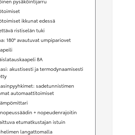
inen pysäköintijarru
ötoimiset
toimiset ikkunat edessä
ttävä ristiselän tuki
a: 180° avautuvat umpipariovet
apeili
äislatauskaapeli 8A
lasi: akustisesti ja termodynaamisesti
etty
lasinpyyhkimet: sadetunnistimen
amat automaattitoimiset
lämpömittari
onopeussäädin + nopeudenrajoitin
aittuva etumatkustajan istuin
uhelimen langattomalla