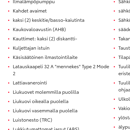
Ilmalämpöpumppu
Sähkö
Kahdet avaimet
sähk
kaksi (2) keskitie/basso-kaiutinta
Sähkö
Kaukovaloavustin (AHB)
sääde
Kauttimet: kaksi (2) diskantti-
Takan
Kuljettajan istuin
Taust
Käsisäätöinen ilmastointilaite
Tilap
Latauskaapeli 32 A "mennekes" Type 2 Mode
Tuuli
Corolla Touring Sports
2
erist
HYBRIDI
Lattiavanerointi
Tuuli
ohja
Liukuovet molemmilla puolilla
Ulko
Liukuovi oikealla puolella
Vaki
Liukuovi vasemmalla puolella
ylöst
Luistonesto (TRC)
älyp
Lukkiutumattomat jarrut (ABS)