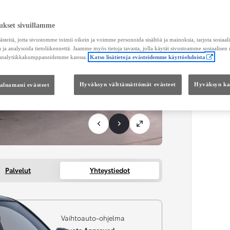
KUL
ukset sivuillamme
Toimi
teitä, jotta sivustomme toimii oikein ja voimme personoida sisältöä ja mainoksia, tarjota sosiaa
 ja analysoida tietoliikennettä. Jaamme myös tietoja tavasta, jolla käytät sivustoamme sosiaalisen
 analytiikkakumppaneidemme kanssa.
Katso lisätietoja evästeidemme käyttöehdoista
KOKO
Kätei
haluamani evästeet
Hyväksyn välttämättömät evästeet
Hyväksyn kai
Palvelut
Yhteystiedot
i
Vaihtoauto-ohjelma