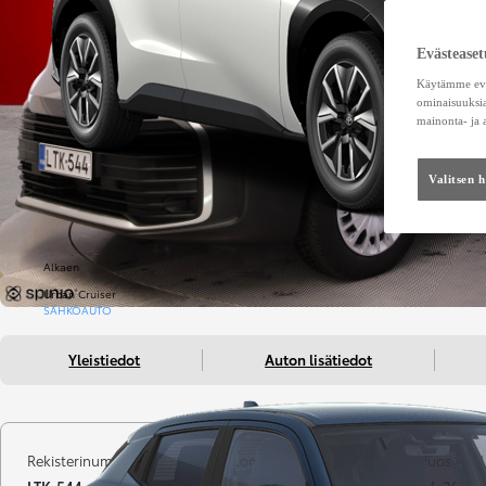
Evästeaset
Käytämme eväs
ominaisuuksia
mainonta- ja
Valitsen 
Alkaen
Urban Cruiser
SÄHKÖAUTO
Yleistiedot
Auton lisätiedot
Rekisterinumero
Kilometrit
Vuosimall