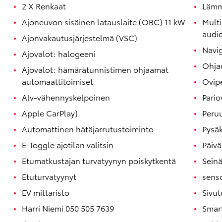
2 X Renkaat
Lämmi
Ajoneuvon sisäinen latauslaite (OBC) 11 kW
Multi
audio
Ajonvakautusjärjestelmä (VSC)
Navig
Ajovalot: halogeeni
Ohja
Ajovalot: hämärätunnistimen ohjaamat
automaattitoimiset
Ovipe
Alv-vähennyskelpoinen
Pario
Apple CarPlay)
Peru
Automattinen hätäjarrutustoiminto
Pysäk
E-Toggle ajotilan valitsin
Päivä
Etumatkustajan turvatyynyn poiskytkentä
Seinä
Etuturvatyynyt
senso
EV mittaristo
Sivut
Harri Niemi 050 505 7639
Smar