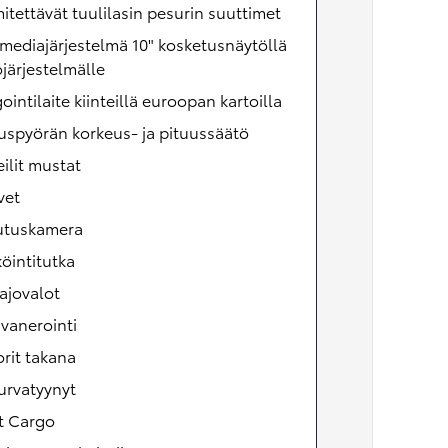
tettävät tuulilasin pesurin suuttimet
mediajärjestelmä 10" kosketusnäytöllä
järjestelmälle
ointilaite kiinteillä euroopan kartoilla
uspyörän korkeus- ja pituussäätö
ilit mustat
vet
utuskamera
öintitutka
ajovalot
vanerointi
rit takana
urvatyynyt
t Cargo