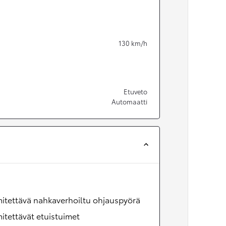
130
km/h
Etuveto
Automaatti
itettävä nahkaverhoiltu ohjauspyörä
tettävät etuistuimet