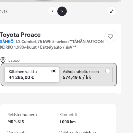
1/18
Toyota Proace
Tallenna auto
SÄHKÖ
L2 Comfort 75 kWh 5-ovinen **TÄHÄN AUTOON
KORKO 1,99%+kulut / Esittelyauto / sisV **
Espoo
Vaihda rahoitukseen
Käteinen valittu
Vaihda rahoitukseen
44 285,00 €
574,49 € / kk
Rekisterinumero
Kilometrit
MRP-615
1 000 km
Vuosimalli
Vaihtoauto-ohjelma