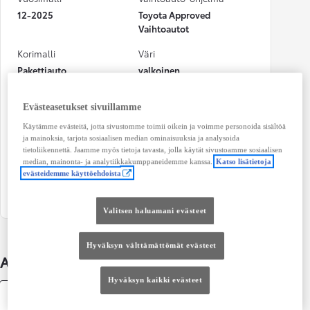
12-2025
Toyota Approved
Vaihtoautot
Korimalli
Väri
Pakettiauto
valkoinen
Käyttövoima
Teho
Evästeasetukset sivuillamme
Sähkö
100 kw (134 hv)
Käytämme evästeitä, jotta sivustomme toimii oikein ja voimme personoida sisältöä
Vaihteisto
Istuimet
ja mainoksia, tarjota sosiaalisen median ominaisuuksia ja analysoida
tietoliikennettä. Jaamme myös tietoja tavasta, jolla käytät sivustoamme sosiaalisen
Automaatti
3
median, mainonta- ja analytiikkakumppaneidemme kanssa.
Katso lisätietoja
evästeidemme käyttöehdoista
Ovet
6
Valitsen haluamani evästeet
Hyväksyn välttämättömät evästeet
Auton lisätiedot
Hyväksyn kaikki evästeet
Tekniset tiedot