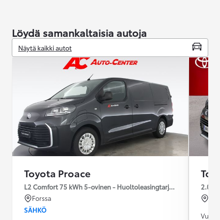
Löydä samankaltaisia autoja
Näytä kaikki autot
Toyota Proace
Toy
L2 Comfort 75 kWh 5-ovinen - Huoltoleasingtarjous 48kk / 60tkm
2.0D 
Forssa
Pie
SÄHKÖ
Vuosim