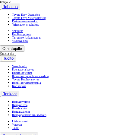
Ostajalle
Rahoitus
Toyota Easy Osamaksu
Toyota Easy Yksityisleasing
Perinteinen osamaksu
Yritysautojen rahoitus
Vakuutus
Huoltosopimus
Tarjoukset ja kampanjat
Vuokraa auto
Omistajalle
Omistajalle
Huolto
Varaa huolto
Katsastustarkastus
Huolto-ohjelmat
Ilmastointi ja puhdas sisäilma
Toyota Huoltorahoitus
Recall-korjauskampanja
Korikorjaus
Renkaat
Renkaanvaihto
Rengastietoa
Kausivaihto
Rengasvalitsin
Rengaspaineanturin koodaus
Lisävarusteet
Varaosat
Takuu