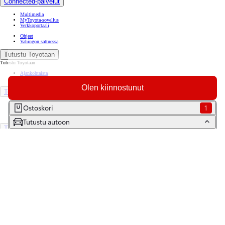
Connected-palvelut
Multimedia
MyToyota-sovellus
Verkkoportaali
Ohjeet
Vahingon sattuessa
Tutustu Toyotaan
Tutustu Toyotaan
Ajankohtaista
Toyota Way -asiakasjulkaisu
Olen kiinnostunut
Toyota Suomessa
Toyotan lehdistöpankki
Ostoskori
1
Yhdessä pidemmälle
Tutustu autoon
TOYOTA GAZOO Racing
World Rally Championship
Historia
Turvallisuus
Ympäristö
Laatu
Etsi jälleenmyyjä
Varaa huolto
Varaa koeajo
Ota yhteyttä
Tilaa uutiskirje
Lataa MyToyota-sovellus
Saavutettavuus
Tiedonjakoilmoitus