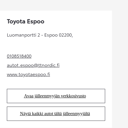
Toyota Espoo
Luomanportti 2 - Espoo 02200,
0108518400
(Aukeaa uudessa välilehdessä)
autot.espoo@ttnordic.fi
(Aukeaa uudessa välilehdessä)
www.toyotaespoo.fi
(Aukeaa uudessa välilehdessä)
Avaa jälleenmyyjän verkkosivusto
(Aukeaa uudessa välilehdessä)
Näytä kaikki autot tältä jälleenmyyjältä
(Aukeaa uudessa välilehdessä)