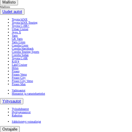
Mallisto
Mallisto
Uudet autot
Toyota bZ4X
Toyota bZ4X Touring
Toyota C-HR+
Urban Cruiser
Aygo X
Yaris
GR Yaris
Yaris Cross
Corolla Cross
Corolla Hatchback
Corolla Touring Sports
Corolla Sedan
Toyota C-HR
RAV4
Land Cruiser
Hilux
Proace
Proace Verso
Proace City
Proace City Verso
Proace Max
Vaihtoautot
Hinnastot ja varusteluettelot
Yritysautot
Työsuhdeautot
Hyötyajoneuvot
Rahoitus
Sähköistetyt voimalinjat
Ostajalle