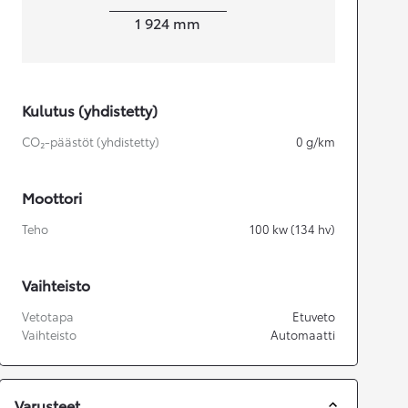
Leveys
1 924
mm
Kulutus (yhdistetty)
CO₂-päästöt (yhdistetty)
0
g/km
Moottori
Teho
100
kw (134 hv)
Vaihteisto
Vetotapa
Etuveto
Vaihteisto
Automaatti
Varusteet