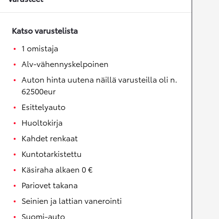
Katso varustelista
1 omistaja
Alv-vähennyskelpoinen
Auton hinta uutena näillä varusteilla oli n.
62500eur
Esittelyauto
Huoltokirja
Kahdet renkaat
Kuntotarkistettu
Käsiraha alkaen 0 €
Pariovet takana
Seinien ja lattian vanerointi
Suomi-auto