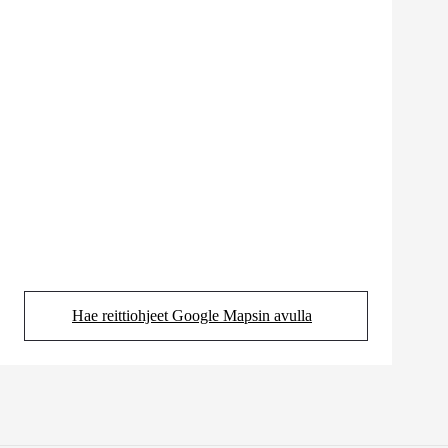
Hae reittiohjeet Google Mapsin avulla
(Aukeaa uudessa välilehdessä)