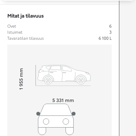
Mitat ja tilavuus
Ovet
6
Istuimet
3
Tavaratilan tilavuus
6 100
L
mm
1 955
Korkeus
Pituus
5 331
mm