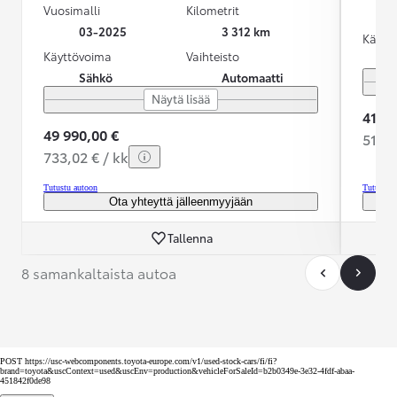
Vuosimalli
Kilometrit
03-2025
3 312 km
Käytt
Käyttövoima
Vaihteisto
Sähkö
Automaatti
Näytä lisää
41 49
49 990,00 €
512,0
733,02 € / kk
Tutustu autoon
Tutustu 
Ota yhteyttä jälleenmyyjään
Tallenna
8 samankaltaista autoa
POST https://usc-webcomponents.toyota-europe.com/v1/used-stock-cars/fi/fi?
brand=toyota&uscContext=used&uscEnv=production&vehicleForSaleId=b2b0349e-3e32-4fdf-abaa-
451842f0de98