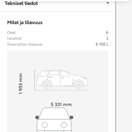
Tekniset tiedot
Mitat ja tilavuus
Ovet
6
Istuimet
3
Tavaratilan tilavuus
6 100
L
mm
1 955
Korkeus
Pituus
5 331
mm