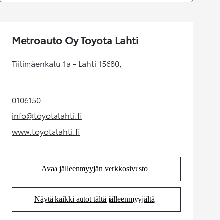
Metroauto Oy Toyota Lahti
Tiilimäenkatu 1a - Lahti 15680,
0106150
(Aukeaa uudessa välilehdessä)
info@toyotalahti.fi
(Aukeaa uudessa välilehdessä)
www.toyotalahti.fi
(Aukeaa uudessa välilehdessä)
Avaa jälleenmyyjän verkkosivusto
(Aukeaa uudessa välilehdessä)
Näytä kaikki autot tältä jälleenmyyjältä
(Aukeaa uudessa välilehdessä)