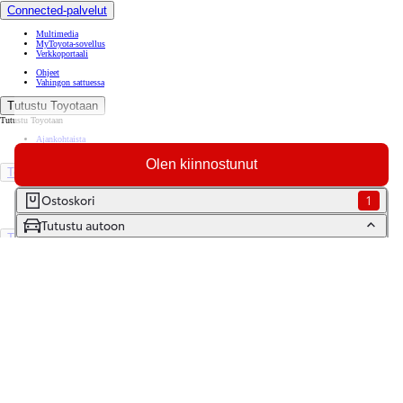
Connected-palvelut
Multimedia
MyToyota-sovellus
Verkkoportaali
Ohjeet
Vahingon sattuessa
Tutustu Toyotaan
Tutustu Toyotaan
Ajankohtaista
Toyota Way -asiakasjulkaisu
Olen kiinnostunut
Toyota Suomessa
Toyotan lehdistöpankki
Ostoskori
1
Yhdessä pidemmälle
Tutustu autoon
TOYOTA GAZOO Racing
World Rally Championship
Historia
Turvallisuus
Ympäristö
Laatu
Etsi jälleenmyyjä
Varaa huolto
Varaa koeajo
Ota yhteyttä
Tilaa uutiskirje
Lataa MyToyota-sovellus
Saavutettavuus
Tiedonjakoilmoitus