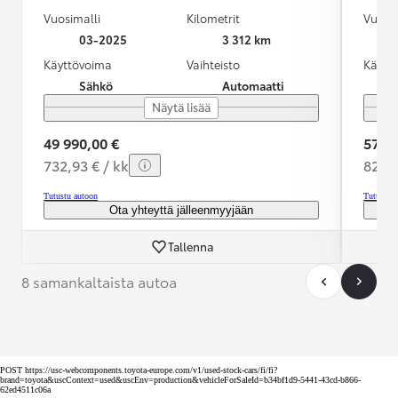
Vuosimalli
Kilometrit
Vuosim
03-2025
3 312 km
Käyttövoima
Vaihteisto
Käytt
Sähkö
Automaatti
Näytä lisää
49 990,00 €
57 80
732,93 € / kk
824,2
Tutustu autoon
Tutustu 
Ota yhteyttä jälleenmyyjään
Tallenna
8 samankaltaista autoa
POST https://usc-webcomponents.toyota-europe.com/v1/used-stock-cars/fi/fi?
brand=toyota&uscContext=used&uscEnv=production&vehicleForSaleId=b34bf1d9-5441-43cd-b866-
62ed4511c06a