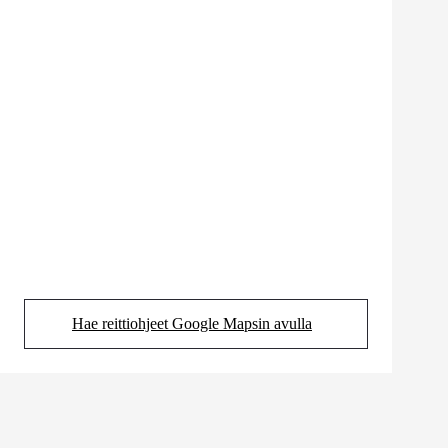
Hae reittiohjeet Google Mapsin avulla
(Aukeaa uudessa välilehdessä)