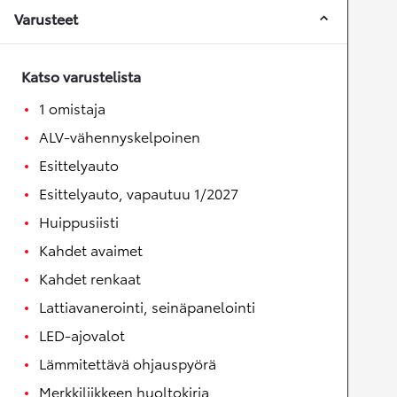
Varusteet
Katso varustelista
1 omistaja
ALV-vähennyskelpoinen
Esittelyauto
Esittelyauto, vapautuu 1/2027
Huippusiisti
Kahdet avaimet
Kahdet renkaat
Lattiavanerointi, seinäpanelointi
LED-ajovalot
Lämmitettävä ohjauspyörä
Merkkiliikkeen huoltokirja