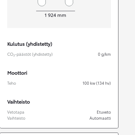
Leveys
1 924
mm
Kulutus (yhdistetty)
CO₂-päästöt (yhdistetty)
0
g/km
Moottori
Teho
100
kw (134 hv)
Vaihteisto
Vetotapa
Etuveto
Vaihteisto
Automaatti