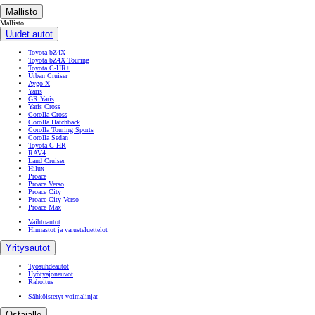
Mallisto
Mallisto
Uudet autot
Toyota bZ4X
Toyota bZ4X Touring
Toyota C-HR+
Urban Cruiser
Aygo X
Yaris
GR Yaris
Yaris Cross
Corolla Cross
Corolla Hatchback
Corolla Touring Sports
Corolla Sedan
Toyota C-HR
RAV4
Land Cruiser
Hilux
Proace
Proace Verso
Proace City
Proace City Verso
Proace Max
Vaihtoautot
Hinnastot ja varusteluettelot
Yritysautot
Työsuhdeautot
Hyötyajoneuvot
Rahoitus
Sähköistetyt voimalinjat
Ostajalle