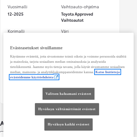
Vuosimalli
Vaihtoauto-ohjelma
12-2025
Toyota Approved
Vaihtoautot
Korimalli
Väri
Pakettiauto
valkoinen
Evästeasetukset sivuillamme
Käyttövoima
Teho
Sähkö
100 kw (134 hv)
Käytämme evästeitä, jotta sivustomme toimii oikein ja voimme personoida sisältöä
ja mainoksia, tarjota sosiaalisen median ominaisuuksia ja analysoida
tietoliikennettä. Jaamme myös tietoja tavasta, jolla käytät sivustoamme sosiaalisen
Vaihteisto
Istuimet
median, mainonta- ja analytiikkakumppaneidemme kanssa.
Katso lisätietoja
Automaatti
3
evästeidemme käyttöehdoista
Ovet
6
Valitsen haluamani evästeet
Hyväksyn välttämättömät evästeet
Auton lisätiedot
Hyväksyn kaikki evästeet