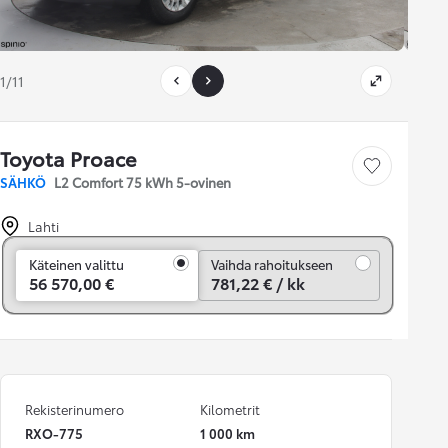
1/11
Toyota Proace
Tallenna auto
SÄHKÖ
L2 Comfort 75 kWh 5-ovinen
Lahti
Vaihda rahoitukseen
Käteinen valittu
Vaihda rahoitukseen
56 570,00 €
781,22 € / kk
Rekisterinumero
Kilometrit
RXO-775
1 000 km