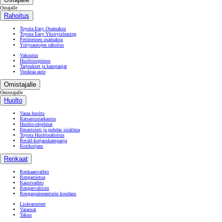
Ostajalle
Rahoitus
Toyota Easy Osamaksu
Toyota Easy Yksityisleasing
Perinteinen osamaksu
Yritysautojen rahoitus
Vakuutus
Huoltosopimus
Tarjoukset ja kampanjat
Vuokraa auto
Omistajalle
Omistajalle
Huolto
Varaa huolto
Katsastustarkastus
Huolto-ohjelmat
Ilmastointi ja puhdas sisäilma
Toyota Huoltorahoitus
Recall-korjauskampanja
Korikorjaus
Renkaat
Renkaanvaihto
Rengastietoa
Kausivaihto
Rengasvalitsin
Rengaspaineanturin koodaus
Lisävarusteet
Varaosat
Takuu