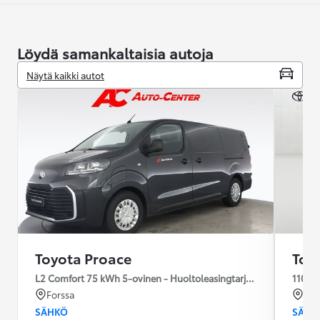
Löydä samankaltaisia autoja
Näytä kaikki autot
Toyota Proace
Toy
L2 Comfort 75 kWh 5-ovinen - Huoltoleasingtarjous 48kk / 60tkm
110 k
Forssa
Sei
SÄHKÖ
SÄHK