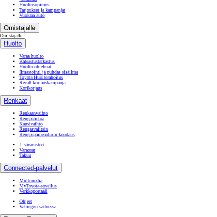
Huoltosopimus
Tarjoukset ja kampanjat
Vuokraa auto
Omistajalle
Omistajalle
Huolto
Varaa huolto
Katsastustarkastus
Huolto-ohjelmat
Ilmastointi ja puhdas sisäilma
Toyota Huoltorahoitus
Recall-korjauskampanja
Korikorjaus
Renkaat
Renkaanvaihto
Rengastietoa
Kausivaihto
Rengasvalitsin
Rengaspaineanturin koodaus
Lisävarusteet
Varaosat
Takuu
Connected-palvelut
Multimedia
MyToyota-sovellus
Verkkoportaali
Ohjeet
Vahingon sattuessa