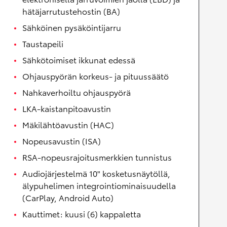
hätäjarrutustehostin (BA)
Sähköinen pysäköintijarru
Taustapeili
Sähkötoimiset ikkunat edessä
Ohjauspyörän korkeus- ja pituussäätö
Nahkaverhoiltu ohjauspyörä
LKA-kaistanpitoavustin
Mäkilähtöavustin (HAC)
Nopeusavustin (ISA)
RSA-nopeusrajoitusmerkkien tunnistus
Audiojärjestelmä 10" kosketusnäytöllä,
älypuhelimen integrointiominaisuudella
(CarPlay, Android Auto)
Kauttimet: kuusi (6) kappaletta