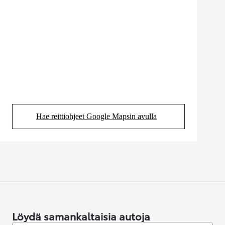
Hae reittiohjeet Google Mapsin avulla
(Aukeaa uudessa välilehdessä)
Löydä samankaltaisia autoja