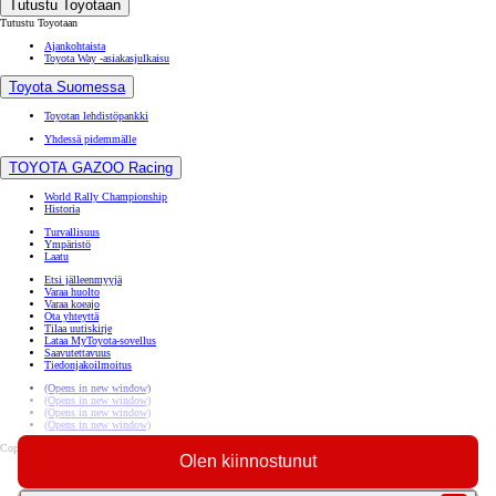
Tutustu Toyotaan
Tutustu Toyotaan
Ajankohtaista
Toyota Way -asiakasjulkaisu
Toyota Suomessa
Toyotan lehdistöpankki
Yhdessä pidemmälle
TOYOTA GAZOO Racing
World Rally Championship
Historia
Turvallisuus
Ympäristö
Laatu
Etsi jälleenmyyjä
Varaa huolto
Varaa koeajo
Ota yhteyttä
Tilaa uutiskirje
Lataa MyToyota-sovellus
Saavutettavuus
Tiedonjakoilmoitus
(Opens in new window)
(Opens in new window)
(Opens in new window)
(Opens in new window)
Copyright © Toyota Auto Finland Oy 2026
Olen kiinnostunut
Käyttöehdot
Ostamisen ehdot
Evästeasetukset