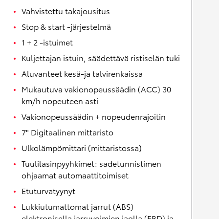
Vahvistettu takajousitus
Stop & start -järjestelmä
1 + 2 -istuimet
Kuljettajan istuin, säädettävä ristiselän tuki
Aluvanteet kesä-ja talvirenkaissa
Mukautuva vakionopeussäädin (ACC) 30
km/h nopeuteen asti
Vakionopeussäädin + nopeudenrajoitin
7" Digitaalinen mittaristo
Ulkolämpömittari (mittaristossa)
Tuulilasinpyyhkimet: sadetunnistimen
ohjaamat automaattitoimiset
Etuturvatyynyt
Lukkiutumattomat jarrut (ABS)
elektronisella jarruvoimien jaolla (EBD) ja