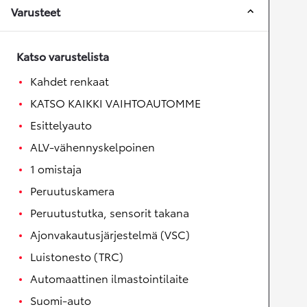
Varusteet
Katso varustelista
Kahdet renkaat
KATSO KAIKKI VAIHTOAUTOMME
Esittelyauto
ALV-vähennyskelpoinen
1 omistaja
Peruutuskamera
Peruutustutka, sensorit takana
Ajonvakautusjärjestelmä (VSC)
Luistonesto (TRC)
Automaattinen ilmastointilaite
Suomi-auto