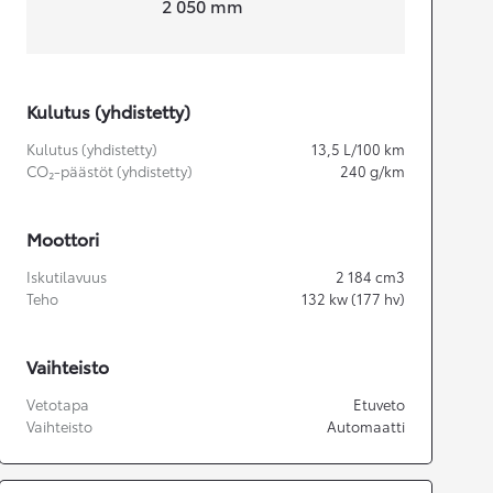
2 050
mm
Kulutus (yhdistetty)
Kulutus (yhdistetty)
13,5
L/100 km
CO₂-päästöt (yhdistetty)
240
g/km
Moottori
Iskutilavuus
2 184
cm3
Teho
132
kw (177 hv)
Vaihteisto
Vetotapa
Etuveto
Vaihteisto
Automaatti