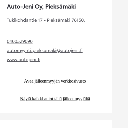
Auto-Jeni Oy, Pieksämäki
Tukikohdantie 17 - Pieksämäki 76150,
0400529090
(Aukeaa uudessa välilehdessä)
automyynti.pieksamaki@autojeni.fi
(Aukeaa uudessa välilehdessä)
www.autojeni.fi
(Aukeaa uudessa välilehdessä)
Avaa jälleenmyyjän verkkosivusto
(Aukeaa uudessa välilehdessä)
Näytä kaikki autot tältä jälleenmyyjältä
(Aukeaa uudessa välilehdessä)