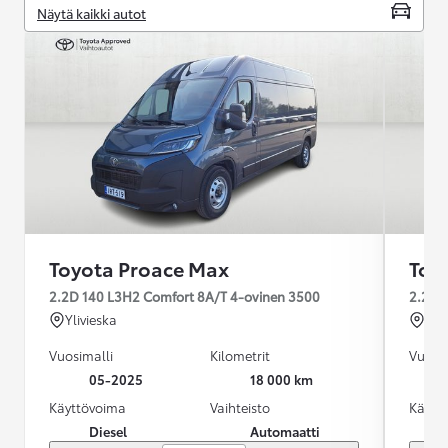
Näytä kaikki autot
Toyota Proace Max
Toy
2.2D 140 L3H2 Comfort 8A/T 4-ovinen 3500
2.2D 
Ylivieska
Lap
Vuosimalli
Kilometrit
Vuosim
05-2025
18 000 km
Käyttövoima
Vaihteisto
Käytt
Diesel
Automaatti