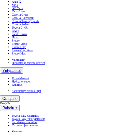
Aygo X
Yaris
GR Yaris
Yaris Cross
Corolla Cross
Corolla Hatchback
Corolla Touring Sports
Corolla Sedan
Toyota C-HR
RAV4
Land Cruiser
Hilux
Proace
Proace Verso
Proace City
Proace City Verso
Proace Max
Vaihtoautot
Hinnastot ja varusteluettelot
Yritysautot
Työsuhdeautot
Hyötyajoneuvot
Rahoitus
Sähköistetyt voimalinjat
Ostajalle
Ostajalle
Rahoitus
Toyota Easy Osamaksu
Toyota Easy Yksityisleasing
Perinteinen osamaksu
Yritysautojen rahoitus
Vakuutus