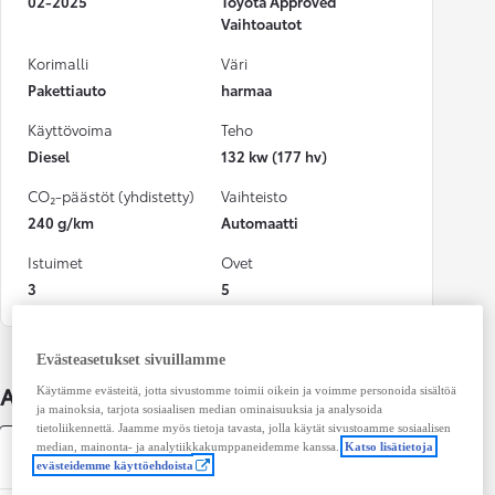
02-2025
Toyota Approved
Vaihtoautot
Korimalli
Väri
Pakettiauto
harmaa
Käyttövoima
Teho
Diesel
132 kw (177 hv)
CO₂-päästöt (yhdistetty)
Vaihteisto
240 g/km
Automaatti
Istuimet
Ovet
3
5
Evästeasetukset sivuillamme
Auton lisätiedot
Käytämme evästeitä, jotta sivustomme toimii oikein ja voimme personoida sisältöä
ja mainoksia, tarjota sosiaalisen median ominaisuuksia ja analysoida
tietoliikennettä. Jaamme myös tietoja tavasta, jolla käytät sivustoamme sosiaalisen
median, mainonta- ja analytiikkakumppaneidemme kanssa.
Katso lisätietoja
Tekniset tiedot
evästeidemme käyttöehdoista