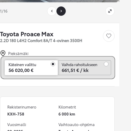
1/16
Toyota Proace Max
Tallenna auto
2.2D 180 L4H2 Comfort 8A/T 4-ovinen 3500H
Pieksämäki
Vaihda rahoitukseen
Käteinen valittu
Vaihda rahoitukseen
56 020,00 €
661,51 € / kk
Rekisterinumero
Kilometrit
KXH-758
6 000 km
Vuosimalli
Vaihtoauto-ohjelma