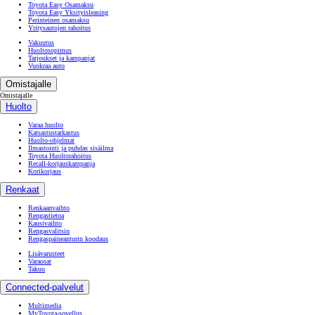
Toyota Easy Osamaksu
Toyota Easy Yksityisleasing
Perinteinen osamaksu
Yritysautojen rahoitus
Vakuutus
Huoltosopimus
Tarjoukset ja kampanjat
Vuokraa auto
Omistajalle
Omistajalle
Huolto
Varaa huolto
Katsastustarkastus
Huolto-ohjelmat
Ilmastointi ja puhdas sisäilma
Toyota Huoltorahoitus
Recall-korjauskampanja
Korikorjaus
Renkaat
Renkaanvaihto
Rengastietoa
Kausivaihto
Rengasvalitsin
Rengaspaineanturin koodaus
Lisävarusteet
Varaosat
Takuu
Connected-palvelut
Multimedia
MyToyota-sovellus