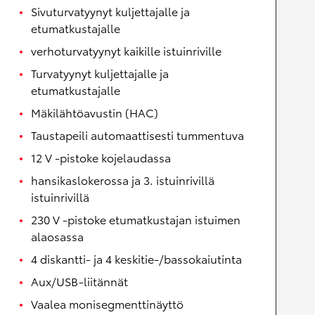
Sivuturvatyynyt kuljettajalle ja
etumatkustajalle
verhoturvatyynyt kaikille istuinriville
Turvatyynyt kuljettajalle ja
etumatkustajalle
Mäkilähtöavustin (HAC)
Taustapeili automaattisesti tummentuva
12 V -pistoke kojelaudassa
hansikaslokerossa ja 3. istuinrivillä
istuinrivillä
230 V -pistoke etumatkustajan istuimen
alaosassa
4 diskantti- ja 4 keskitie-/bassokaiutinta
Aux/USB-liitännät
Vaalea monisegmenttinäyttö