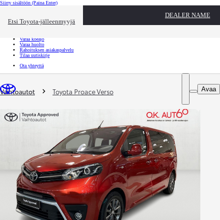
Siirry sisältöön
(Paina Enter)
Ota yhteyttä
DEALER NAME
Sulje
Etsi Toyota-jälleenmyyjä
Toyota palvelee
Etsi jälleenmyyjä
Varaa koeajo
Varaa huolto
Rahoituksen asiakaspalvelu
Tilaa uutiskirje
Ota yhteyttä
Olet täällä
:
Avaa
Vaihtoautot
Toyota Proace Verso