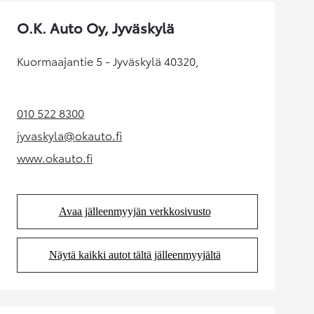
O.K. Auto Oy, Jyväskylä
Kuormaajantie 5 - Jyväskylä 40320,
010 522 8300
(Aukeaa uudessa välilehdessä)
jyvaskyla@okauto.fi
(Aukeaa uudessa välilehdessä)
www.okauto.fi
(Aukeaa uudessa välilehdessä)
Avaa jälleenmyyjän verkkosivusto
(Aukeaa uudessa välilehdessä)
Näytä kaikki autot tältä jälleenmyyjältä
(Aukeaa uudessa välilehdessä)