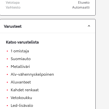
Vetotapa
Etuveto
Vaihteisto
Automaatti
Varusteet
Katso varustelista
1 omistaja
Suomiauto
Metalliväri
Alv-vähennyskelpoinen
Aluvanteet
Kahdet renkaat
Vetokoukku
Led-lisävalo