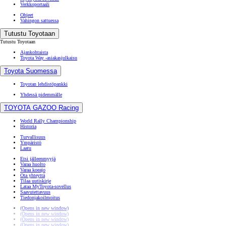
Verkkoportaali
Ohjeet
Vahingon sattuessa
Tutustu Toyotaan
Tutustu Toyotaan
Ajankohtaista
Toyota Way -asiakasjulkaisu
Toyota Suomessa
Toyotan lehdistöpankki
Yhdessä pidemmälle
TOYOTA GAZOO Racing
World Rally Championship
Historia
Turvallisuus
Ympäristö
Laatu
Etsi jälleenmyyjä
Varaa huolto
Varaa koeajo
Ota yhteyttä
Tilaa uutiskirje
Lataa MyToyota-sovellus
Saavutettavuus
Tiedonjakoilmoitus
(Opens in new window)
(Opens in new window)
(Opens in new window)
(Opens in new window)