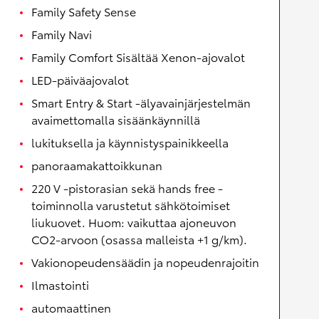
Family Safety Sense
Family Navi
Family Comfort Sisältää Xenon-ajovalot
LED-päiväajovalot
Smart Entry & Start -älyavainjärjestelmän
avaimettomalla sisäänkäynnillä
lukituksella ja käynnistyspainikkeella
panoraamakattoikkunan
220 V -pistorasian sekä hands free -
toiminnolla varustetut sähkötoimiset
liukuovet. Huom: vaikuttaa ajoneuvon
CO2-arvoon (osassa malleista +1 g/km).
Vakionopeudensäädin ja nopeudenrajoitin
Ilmastointi
automaattinen