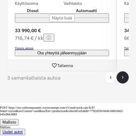
Käyttövoima
Vaihteisto
Käytt
Diesel
Automaatti
Näytä lisää
33 990,00 €
34 99
716,74 € / kk
665,7
Tutustu autoon
Tutustu 
Ota yhteyttä jälleenmyyjään
Tallenna
3 samankaltaista autoa
POST https://usc-webcomponents.toyota-europe.com/v1/used-stock-cars/fi/fi?
brand=toyota&uscContext=used&uscEnv=production&vehicleForSaleId=7782d350-bb4d-44fd-b0e3-
b45c0bfc4883
Mallisto
Mallisto
Uudet autot