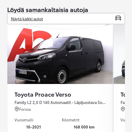
Löydä samankaltaisia autoja
Näytä kaikki autot
Toyota Proace Verso
Toy
Family L2 2,0 D 140 Automaatti - Läpijuostava 5ov 8hlö / ALV-vä
Family
Forssa
For
Vuosimalli
Kilometrit
Vuosim
10-2021
168 000 km