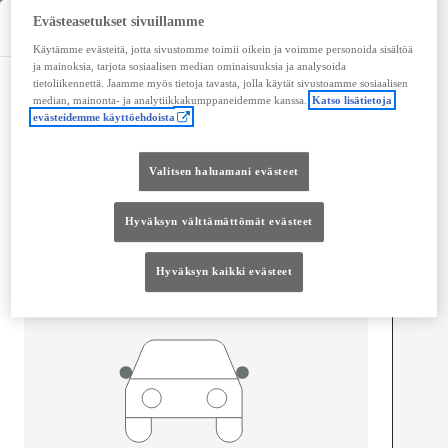
Evästeasetukset sivuillamme
Tekniset tiedot
Käytämme evästeitä, jotta sivustomme toimii oikein ja voimme personoida sisältöä
ja mainoksia, tarjota sosiaalisen median ominaisuuksia ja analysoida
tietoliikennettä. Jaamme myös tietoja tavasta, jolla käytät sivustoamme sosiaalisen
Mitat ja tilavuus
median, mainonta- ja analytiikkakumppaneidemme kanssa.
Katso lisätietoja
evästeidemme käyttöehdoista
Ovet
5
Istuimet
8
Valitsen haluamani evästeet
Hyväksyn välttämättömät evästeet
Hyväksyn kaikki evästeet