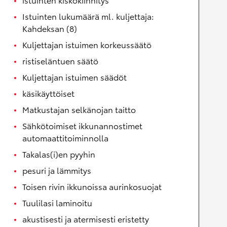
Istuinten lukumäärä ml. kuljettaja:
Kahdeksan (8)
Kuljettajan istuimen korkeussäätö
ristiseläntuen säätö
Kuljettajan istuimen säädöt
käsikäyttöiset
Matkustajan selkänojan taitto
Sähkötoimiset ikkunannostimet
automaattitoiminnolla
Takalas(i)en pyyhin
pesuri ja lämmitys
Toisen rivin ikkunoissa aurinkosuojat
Tuulilasi laminoitu
akustisesti ja atermisesti eristetty