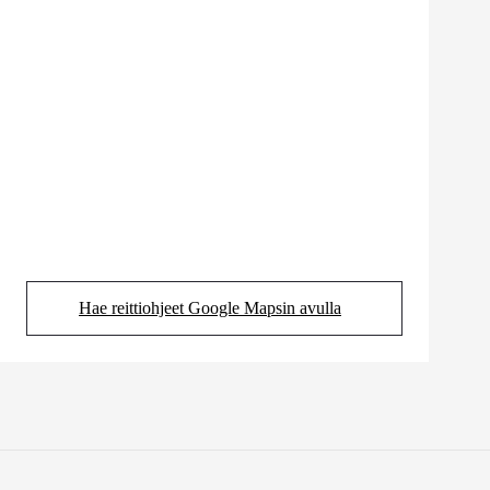
Hae reittiohjeet Google Mapsin avulla
(Aukeaa uudessa välilehdessä)