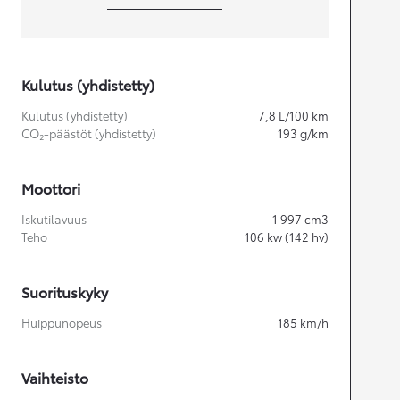
Kulutus (yhdistetty)
Kulutus (yhdistetty)
7,8
L/100 km
CO₂-päästöt (yhdistetty)
193
g/km
Moottori
Iskutilavuus
1 997
cm3
Teho
106
kw (142 hv)
Suorituskyky
Huippunopeus
185
km/h
Vaihteisto