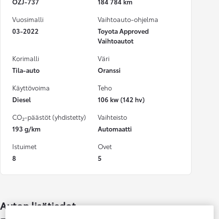
OZJ-737
184 784 km
Vuosimalli
Vaihtoauto-ohjelma
03-2022
Toyota Approved
Vaihtoautot
Korimalli
Väri
Tila-auto
Oranssi
Käyttövoima
Teho
Diesel
106 kw (142 hv)
CO₂-päästöt (yhdistetty)
Vaihteisto
193 g/km
Automaatti
Istuimet
Ovet
8
5
Auton lisätiedot