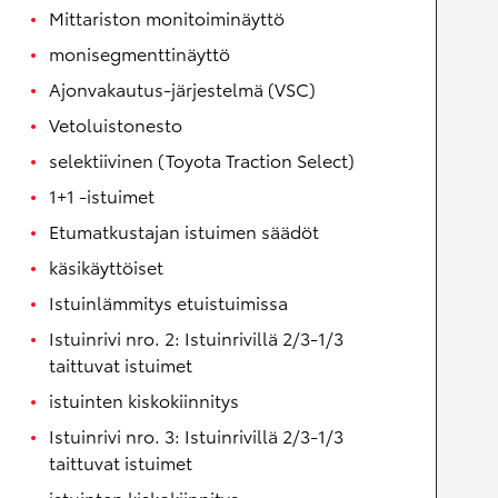
Mittariston monitoiminäyttö
monisegmenttinäyttö
Ajonvakautus-järjestelmä (VSC)
Vetoluistonesto
selektiivinen (Toyota Traction Select)
1+1 -istuimet
Etumatkustajan istuimen säädöt
käsikäyttöiset
Istuinlämmitys etuistuimissa
Istuinrivi nro. 2: Istuinrivillä 2/3-1/3
taittuvat istuimet
istuinten kiskokiinnitys
Istuinrivi nro. 3: Istuinrivillä 2/3-1/3
taittuvat istuimet
istuinten kiskokiinnitys