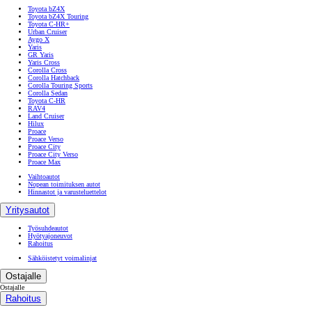
Toyota bZ4X
Toyota bZ4X Touring
Toyota C-HR+
Urban Cruiser
Aygo X
Yaris
GR Yaris
Yaris Cross
Corolla Cross
Corolla Hatchback
Corolla Touring Sports
Corolla Sedan
Toyota C-HR
RAV4
Land Cruiser
Hilux
Proace
Proace Verso
Proace City
Proace City Verso
Proace Max
Vaihtoautot
Nopean toimituksen autot
Hinnastot ja varusteluettelot
Yritysautot
Työsuhdeautot
Hyötyajoneuvot
Rahoitus
Sähköistetyt voimalinjat
Ostajalle
Ostajalle
Rahoitus