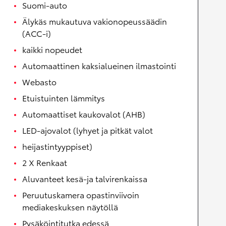
Suomi-auto
Älykäs mukautuva vakionopeussäädin
(ACC-i)
kaikki nopeudet
Automaattinen kaksialueinen ilmastointi
Webasto
Etuistuinten lämmitys
Automaattiset kaukovalot (AHB)
LED-ajovalot (lyhyet ja pitkät valot
heijastintyyppiset)
2 X Renkaat
Aluvanteet kesä-ja talvirenkaissa
Peruutuskamera opastinviivoin
mediakeskuksen näytöllä
Pysäköintitutka edessä