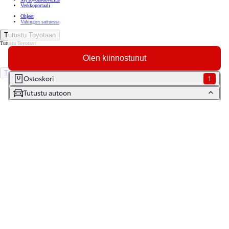
Verkkoportaali
Ohjeet
Vahingon sattuessa
Tutustu Toyotaan
Tutustu Toyotaan
Ajankohtaista
Olen kiinnostunut
Toyota Way -asiakasjulkaisu
Toyota Suomessa
Ostoskori
1
Toyotan lehdistöpankki
Tutustu autoon
Yhdessä pidemmälle
TOYOTA GAZOO Racing
World Rally Championship
Historia
Turvallisuus
Ympäristö
Laatu
Etsi jälleenmyyjä
Varaa huolto
Varaa koeajo
Ota yhteyttä
Tilaa uutiskirje
Lataa MyToyota-sovellus
Saavutettavuus
Tiedonjakoilmoitus
(Opens in new window)
(Opens in new window)
(Opens in new window)
(Opens in new window)