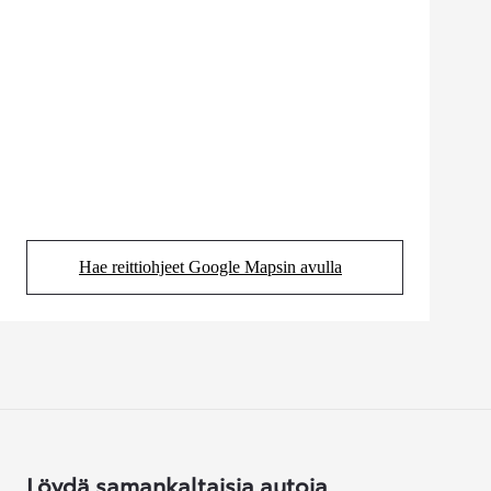
Hae reittiohjeet Google Mapsin avulla
(Aukeaa uudessa välilehdessä)
Löydä samankaltaisia autoja