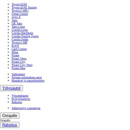
Toyota bZ4X
Toyota bZ4X Touring
Toyota C-HR+
Urban Cruiser
Aygo X
Yaris
GR Yaris
Yaris Cross
Corolla Cross
Corolla Hatchback
Corolla Touring Sports
Corolla Sedan
Toyota C-HR
RAV4
Land Cruiser
Hilux
Proace
Proace Verso
Proace City
Proace City Verso
Proace Max
Vaihtoautot
Nopean toimituksen autot
Hinnastot ja varusteluettelot
Yritysautot
Työsuhdeautot
Hyötyajoneuvot
Rahoitus
Sähköistetyt voimalinjat
Ostajalle
Ostajalle
Rahoitus