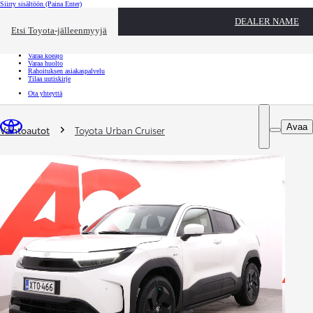
Siirry sisältöön
(Paina Enter)
Ota yhteyttä
DEALER NAME
Sulje
Etsi Toyota-jälleenmyyjä
Toyota palvelee
Etsi jälleenmyyjä
Varaa koeajo
Varaa huolto
Rahoituksen asiakaspalvelu
Tilaa uutiskirje
Ota yhteyttä
Olet täällä
:
Avaa
Vaihtoautot
Toyota Urban Cruiser