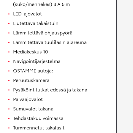
(suko/mennekes) 8 A 6 m
LED-ajovalot
Liutettava takaistuin
Lämmitettävä ohjauspyörä
Lämmitettävä tuulilasin alareuna
Mediakeskus 10
Navigointijärjestelmä
OSTAMME autoja:
Peruutuskamera
Pysäköintitutkat edessä ja takana
Päiväajovalot
Sumuvalot takana
Tehdastakuu voimassa
Tummennetut takalasit