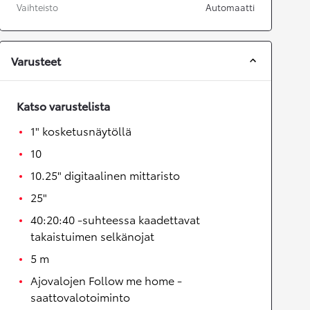
Vaihteisto
Automaatti
Varusteet
Katso varustelista
1" kosketusnäytöllä
10
10.25" digitaalinen mittaristo
25"
40:20:40 -suhteessa kaadettavat
takaistuimen selkänojat
5 m
Ajovalojen Follow me home -
saattovalotoiminto