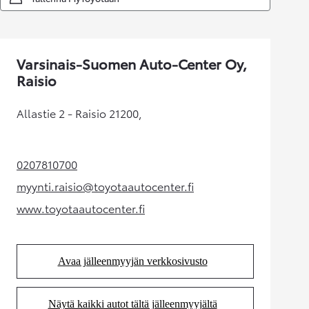
Varsinais-Suomen Auto-Center Oy,
Raisio
Allastie 2 - Raisio 21200,
0207810700
(Aukeaa uudessa välilehdessä)
myynti.raisio@toyotaautocenter.fi
(Aukeaa uudessa välilehdessä)
www.toyotaautocenter.fi
(Aukeaa uudessa välilehdessä)
Avaa jälleenmyyjän verkkosivusto
(Aukeaa uudessa välilehdessä)
Näytä kaikki autot tältä jälleenmyyjältä