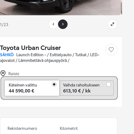
1/23
Toyota Urban Cruiser
Tallenna auto
SÄHKÖ
Launch Edition - / Esittelyauto / Tutkat / LED-
ajovalot / Lämmitettävä ohjauspyörä /
Raisio
Vaihda rahoitukseen
Käteinen valittu
Vaihda rahoitukseen
44 590,00 €
613,10 € / kk
Rekisterinumero
Kilometrit