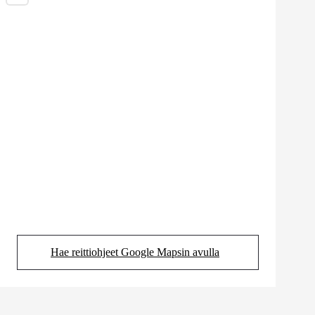
Hae reittiohjeet Google Mapsin avulla
(Aukeaa uudessa välilehdessä)