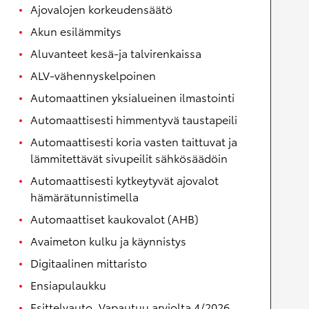
Ajovalojen korkeudensäätö
Akun esilämmitys
Aluvanteet kesä-ja talvirenkaissa
ALV-vähennyskelpoinen
Automaattinen yksialueinen ilmastointi
Automaattisesti himmentyvä taustapeili
Automaattisesti koria vasten taittuvat ja
lämmitettävät sivupeilit sähkösäädöin
Automaattisesti kytkeytyvät ajovalot
hämärätunnistimella
Automaattiset kaukovalot (AHB)
Avaimeton kulku ja käynnistys
Digitaalinen mittaristo
Ensiapulaukku
Esittelyauto. Vapautuu arviolta 4/2026.