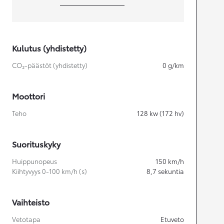
Kulutus (yhdistetty)
CO₂-päästöt (yhdistetty)
0
g/km
Moottori
Teho
128
kw (172 hv)
Suorituskyky
Huippunopeus
150
km/h
Kiihtyvyys 0-100 km/h (s)
8,7
sekuntia
Vaihteisto
Vetotapa
Etuveto