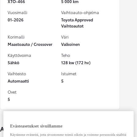
XTO-466
5 000 km
Vuosimalli
Vaihtoauto-ohjelma
01-2026
Toyota Approved
Vaihtoautot
Korimalli
Väri
Maastoauto / Crossover
Valkoinen
Käyttövoima
Teho
Sähkö
128 kw (172 hv)
Vaihteisto
Istuimet
Automaatti
5
Ovet
5
Evästeasetukset sivuillamme
Auton lisätiedot
Käytämme evästeitä, jotta sivustomme toimii oikein ja voimme personoida sisältöä