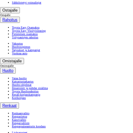
Sähköistetyt voimalinjat
Ostajalle
Ostajalle
Rahoitus
Toyota Easy Osamaksu
Toyota Easy Yksityisleasing
Perinteinen osamaksu
Yritysautojen rahoitus
Vakuutus
Huoltosopimus
Tarjoukset ja kampanjat
Vuokraa auto
Omistajalle
Omistajalle
Huolto
Varaa huolto
Katsastustarkastus
Huolto-ohjelmat
Ilmastointi ja puhdas sisäilma
Toyota Huoltorahoitus
Recall-korjauskampanja
Korikorjaus
Renkaat
Renkaanvaihto
Rengastietoa
Kausivaihto
Rengasvalitsin
Rengaspaineanturin koodaus
Lisävarusteet