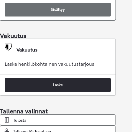
Sisältyy
Vakuutus
Vakuutus
Laske henkilökohtainen vakuutustarjous
Laske
Tallenna valinnat
Tulosta
Tallenna MyToyotaan