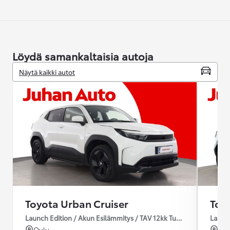
Löydä samankaltaisia autoja
Näytä kaikki autot
Toyota Urban Cruiser
Toy
Launch Edition / Akun Esilämmitys / TAV 12kk Turva / Apple CarPla
Launch
Oulu
Rov