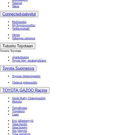
Varaosat
Takuu
Connected-palvelut
Multimedia
MyToyota-sovellus
Verkkoportaali
Ohjeet
Vahingon sattuessa
Tutustu Toyotaan
Tutustu Toyotaan
Ajankohtaista
Toyota Way -asiakasjulkaisu
Toyota Suomessa
Toyotan lehdistöpankki
Yhdessä pidemmälle
TOYOTA GAZOO Racing
World Rally Championship
Historia
Turvallisuus
Ympäristö
Laatu
Etsi jälleenmyyjä
Varaa huolto
Varaa koeajo
Ota yhteyttä
Tilaa uutiskirje