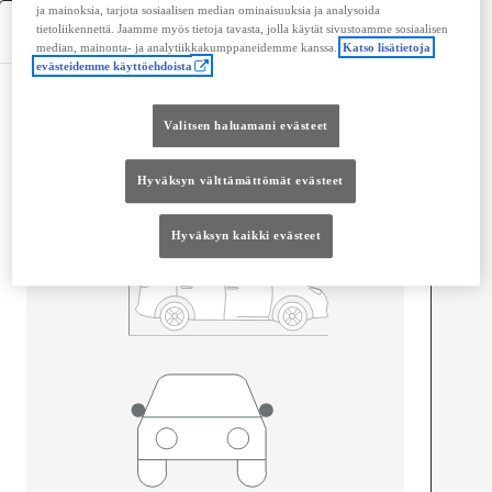
ja mainoksia, tarjota sosiaalisen median ominaisuuksia ja analysoida
Tekniset tiedot
tietoliikennettä. Jaamme myös tietoja tavasta, jolla käytät sivustoamme sosiaalisen
median, mainonta- ja analytiikkakumppaneidemme kanssa.
Katso lisätietoja
evästeidemme käyttöehdoista
Mitat ja tilavuus
Valitsen haluamani evästeet
Ovet
5
Istuimet
5
Hyväksyn välttämättömät evästeet
Hyväksyn kaikki evästeet