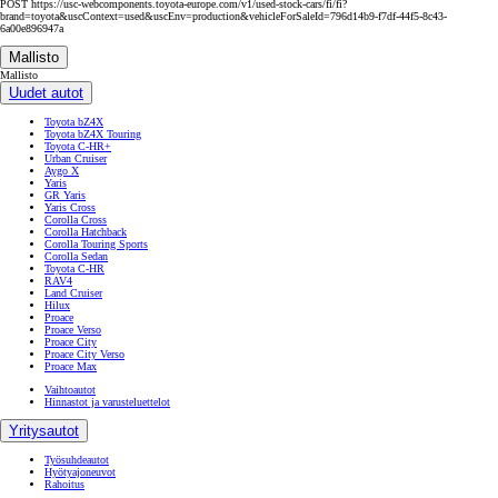
POST https://usc-webcomponents.toyota-europe.com/v1/used-stock-cars/fi/fi?
brand=toyota&uscContext=used&uscEnv=production&vehicleForSaleId=796d14b9-f7df-44f5-8c43-
6a00e896947a
Mallisto
Mallisto
Uudet autot
Toyota bZ4X
Toyota bZ4X Touring
Toyota C-HR+
Urban Cruiser
Aygo X
Yaris
GR Yaris
Yaris Cross
Corolla Cross
Corolla Hatchback
Corolla Touring Sports
Corolla Sedan
Toyota C-HR
RAV4
Land Cruiser
Hilux
Proace
Proace Verso
Proace City
Proace City Verso
Proace Max
Vaihtoautot
Hinnastot ja varusteluettelot
Yritysautot
Työsuhdeautot
Hyötyajoneuvot
Rahoitus