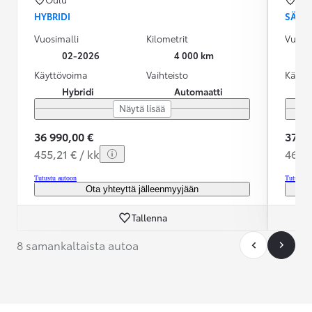
HYBRIDI
SÄHK
Vuosimalli
Kilometrit
Vuosim
02-2026
4 000 km
Käyttövoima
Vaihteisto
Käytt
Hybridi
Automaatti
Näytä lisää
36 990,00 €
37 49
455,21 € / kk
460,4
Tutustu autoon
Tutustu 
Ota yhteyttä jälleenmyyjään
Tallenna
8 samankaltaista autoa